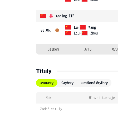
Anning ITF
Lu
/
Wang
08.06.
Liu
/
Zhou
Celkem
3/15
0/3
Tituly
Dvouhry
Čtyřhry
Smíšené čtyřhry
Rok
Hlavní turnaje
Žádné tituly