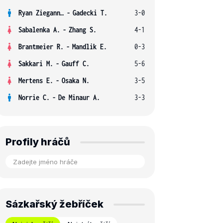
Ryan Ziegann S.
-
Gadecki T.
3-0
Sabalenka A.
-
Zhang S.
4-1
Brantmeier R.
-
Mandlik E.
0-3
Sakkari M.
-
Gauff C.
5-6
Mertens E.
-
Osaka N.
3-5
Norrie C.
-
De Minaur A.
3-3
Profily hráčů
Sázkařský žebříček