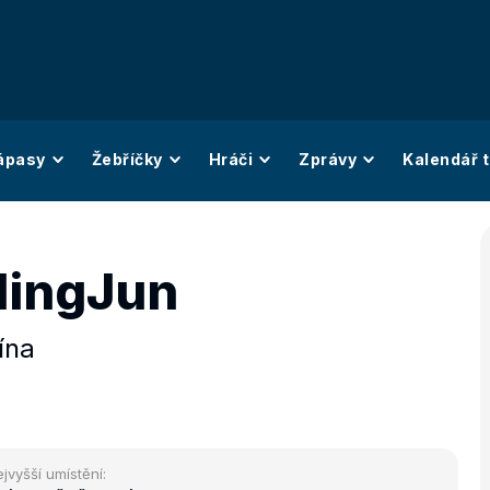
ápasy
Žebříčky
Hráči
Zprávy
Kalendář t
MingJun
ína
jvyšší umístění: