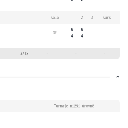
Kolo
1
2
3
Kurs
6
6
OF
4
4
3/12
-
-
-
Turnaje nižší úrovně