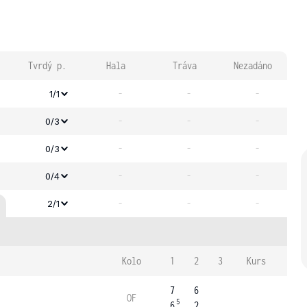
Tvrdý p.
Hala
Tráva
Nezadáno
-
-
-
1/1
-
-
-
0/3
-
-
-
0/3
-
-
-
0/4
-
-
-
2/1
Kolo
1
2
3
Kurs
7
6
OF
5
6
2