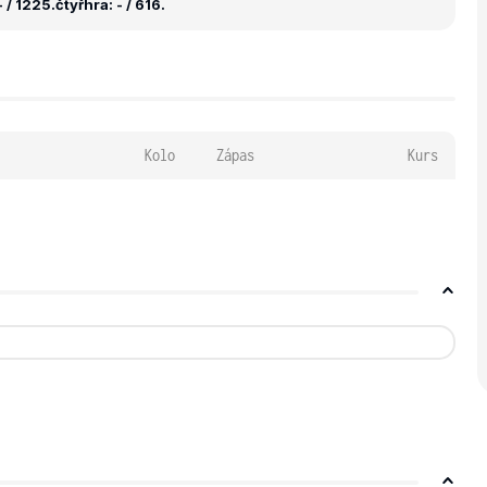
 / 1225.
čtyřhra: - / 616.
Kolo
Zápas
Kurs