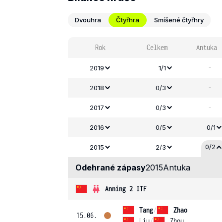
Dvouhra
Čtyřhra
Smíšené čtyřhry
Rok
Celkem
Antuka
-
2019
1/1
-
2018
0/3
-
2017
0/3
2016
0/5
0/1
0/2
2015
2/3
Odehrané zápasy
2015
Antuka
Anning 2 ITF
Tang
/
Zhao
15.06.
Liu
/
Zhou