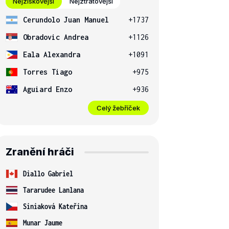
Nejziskovější
Nejztrátovější
Cerundolo Juan Manuel
+1737
Obradovic Andrea
+1126
Eala Alexandra
+1091
Torres Tiago
+975
Aguiard Enzo
+936
Celý žebříček
Zranění hráči
Diallo Gabriel
Tararudee Lanlana
Siniaková Kateřina
Munar Jaume