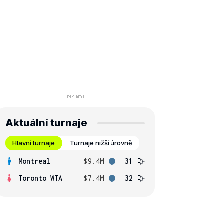
Aktuální turnaje
Hlavní turnaje
Turnaje nižší úrovně
Montreal
$9.4M
31
Toronto WTA
$7.4M
32