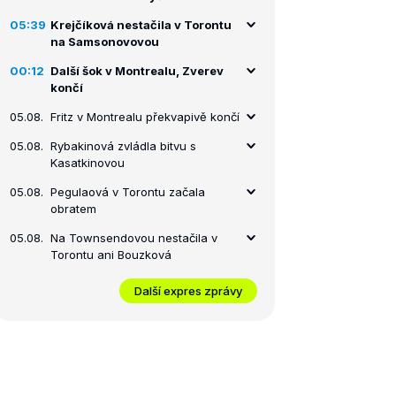
05:39
Krejčíková nestačila v Torontu
na Samsonovovou
00:12
Další šok v Montrealu, Zverev
končí
05.08.
Fritz v Montrealu překvapivě končí
05.08.
Rybakinová zvládla bitvu s
Kasatkinovou
05.08.
Pegulaová v Torontu začala
obratem
05.08.
Na Townsendovou nestačila v
Torontu ani Bouzková
Další expres zprávy