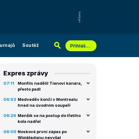
urnajů
Soutěž
Přihlášení
Expres zprávy
07:11
Monfils nadělil Tienovi kanára,
přesto padl
06:53
Medveděv končí v Montrealu
hned na úvodním soupeři
06:26
Menšík se na postup do třetího
kola nadřel
06:05
Noskové první zápas po
Wimbledonu nevyšel