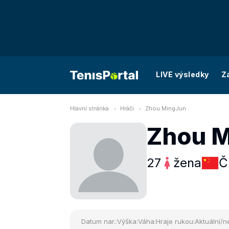
LIVE výsledky
Z
Hlavní stránka
Hráči
Zhou MingJun
Zhou 
27
žena
Č
Datum nar.:
Výška:
Váha:
Hraje rukou:
Aktuální/ne