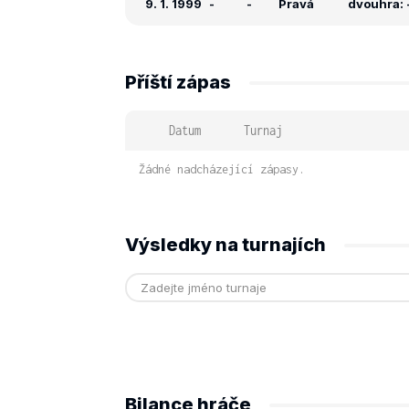
9. 1. 1999
-
-
Pravá
dvouhra: -
Příští zápas
Datum
Turnaj
Žádné nadcházející zápasy.
Výsledky na turnajích
Bilance hráče