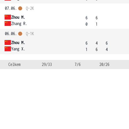
07.06.
Q-2K
Zhou M.
6
6
Zhang R.
0
1
06.06.
Q-1K
Zhou M.
6
4
6
Yang X.
1
6
4
Celkem
29/33
7/6
20/26