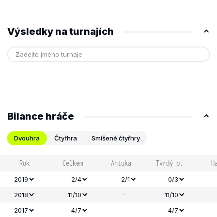
Výsledky na turnajích
Bilance hráče
Dvouhra
Čtyřhra
Smíšené čtyřhry
Rok
Celkem
Antuka
Tvrdý p.
H
2019
2/4
2/1
0/3
-
2018
11/10
11/10
-
2017
4/7
4/7