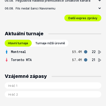
06.08.
Pegulaová nadělila přemožitelce Siniakové kanára
06.08.
Fils nedal šanci Navonemu
Další expres zprávy
Aktuální turnaje
Hlavní turnaje
Turnaje nižší úrovně
Montreal
$9.4M
22
Toronto WTA
$7.4M
21
Vzájemné zápasy