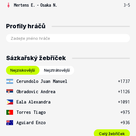
Mertens E.
-
Osaka N.
3-5
Profily hráčů
Sázkařský žebříček
Nejziskovější
Nejztrátovější
Cerundolo Juan Manuel
+1737
Obradovic Andrea
+1126
Eala Alexandra
+1091
Torres Tiago
+975
Aguiard Enzo
+936
Celý žebříček