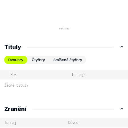
Tituly
Dvouhry
Čtyřhry
Smíšené čtyřhry
Rok
Turnaje
Žádné tituly
Zranění
Turnaj
Důvod