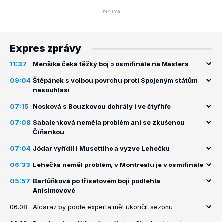
Expres zprávy
11:37
Menšíka čeká těžký boj o osmifinále na Masters
09:04
Štěpánek s volbou povrchu proti Spojeným státům
nesouhlasí
07:15
Nosková s Bouzkovou dohrály i ve čtyřhře
07:08
Sabalenková neměla problém ani se zkušenou
Číňankou
07:04
Jódar vyřídil i Musettiho a vyzve Lehečku
06:33
Lehečka neměl problém, v Montrealu je v osmifinále
05:57
Bartůňková po třísetovém boji podlehla
Anisimovové
06.08.
Alcaraz by podle experta měl ukončit sezonu