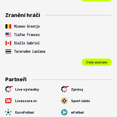
Zranění hráči
Minnen Greetje
Tiafoe Frances
Diallo Gabriel
Tararudee Lanlana
Celý seznam
Partneři
Live výsledky
Zprávy
Livescore.in
Sport odds
EuroFotbal
eFotbal