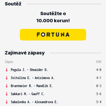
Soutěž
Soutěžte o
10.000 korun!
Zajímavé zápasy
Zápas
H2H
Pegula J.
-
Shnaider D.
4-0
Svitolina E.
-
Anisimova A.
4-1
Brantmeier R.
-
Mandlik E.
0-3
Sakkari M.
-
Gauff C.
5-6
Sabalenka A.
-
Alexandrova E.
5-4