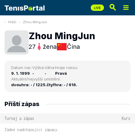
Hráči
Zhou MingJun
Zhou MingJun
27
žena
Čína
Datum nar.:
Výška:
Váha:
Hraje rukou:
9. 1. 1999
-
-
Pravá
Aktuální/nejvyšší umístění:
dvouhra: - / 1225.
čtyřhra: - / 616.
Příští zápas
Turnaj a zápas
Kurs
Žádné nadcházející zápasy.