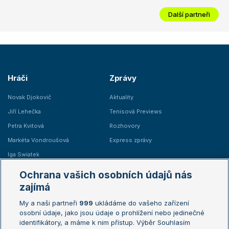
Další partneři
Hráči
Zprávy
Novak Djokovič
Aktuality
Jiří Lehečka
Tenisová Previews
Petra Kvitová
Rozhovory
Markéta Vondroušová
Express zprávy
Iga Swiatek
Marie Bouzková
Ochrana vašich osobních údajů nás
Žebříčky
Kalendář turnajů
zajímá
My a naši partneři
999
ukládáme do vašeho zařízení
Žebříček ATP (muži)
Australian Open
osobní údaje, jako jsou údaje o prohlížení nebo jedinečné
Žebříček WTA (ženy)
French Open
identifikátory, a máme k nim přístup. Výběr Souhlasím