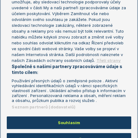
umožňuje, aby sledovací technologie podporovaly účely
Sázkařský žebříček
Wimbledon
uvedené v části My a naši partneři zpracováváme údaje za
US Open
účelem poskytování. Výběrem Zamítnout vše nebo
odvoláním svého souhlasu je zakážete. Pokud jsou
Turnaj mistrů
sledovací technologie zakázány, některé zobrazené
Turnaj mistryň
obsahy a reklamy pro vás nemusí být tolik relevantní. Tuto
Aktualní trendy
nabídku můžete kdykoli znovu zobrazit a změnit své volby
nebo souhlas odvolat kliknutím na odkaz Řízení předvoleb
ve spodní části webové stránky. Vaše volby se projeví v
Fotbalové přestupy
našem Internetová stránka. Další podrobnosti naleznete v
Livesport Daily
našich Zásadách ochrany osobních údajů.
Třetí strany
Společně s našimi partnery zpracováváme údaje s
LS Prague Open
tímto cílem:
Používání přesných údajů o zeměpisné poloze . Aktivní
vyhledávání identifikačních údajů v rámci specifických
vlastností zařízení . Ukládání a/nebo přístup k informacím v
Podmínky užití
Nastavení soukromí
zařízení . Personalizovaná reklama a obsah, měření reklam
GDPR a žurnalistika
Reklama
a obsahu, průzkum publika a rozvoj služeb .
Informace o zpracování osobních
Kontakt
Seznam partnerů (dodavatelů)
údajů
Tiráž
Souhlasím
Copyright © 2008-2026 TenisPortal.cz. Využíváme zpravodajství ČTK.