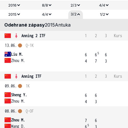
2016
8/8
2/3
4/4
3/2
2015
4/4
1/2
Odehrané zápasy
2015
Antuka
Anning 2 ITF
1
2
3
Kurs
13.06.
Q-1K
5
Liu M.
6
6
6
Zhou M.
4
7
3
Anning ITF
1
2
3
Kurs
09.06.
1K
Sheng Y.
6
6
Zhou M.
4
3
08.06.
Q-OF
Zhou M.
7
6
5
Wang D.
6
3