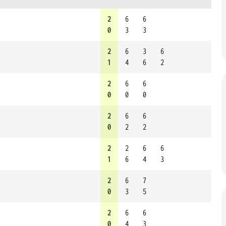
2
6
6
0
3
3
2
6
3
6
1
4
6
2
2
6
6
0
0
0
2
6
6
0
2
2
2
2
6
6
1
6
4
3
2
6
7
0
3
5
2
6
6
0
4
3