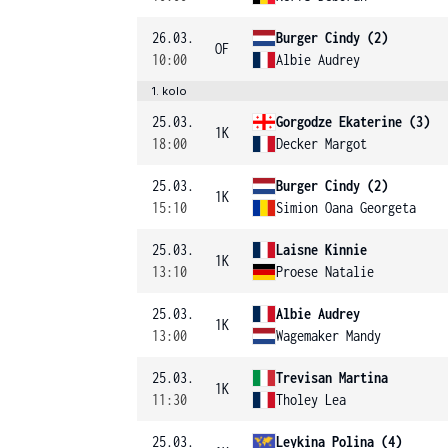
26.03.
Burger Cindy (2)
OF
10:00
Albie Audrey
1. kolo
25.03.
Gorgodze Ekaterine (3)
1K
18:00
Decker Margot
25.03.
Burger Cindy (2)
1K
15:10
Simion Oana Georgeta
25.03.
Laisne Kinnie
1K
13:10
Proese Natalie
25.03.
Albie Audrey
1K
13:00
Wagemaker Mandy
25.03.
Trevisan Martina
1K
11:30
Tholey Lea
25.03.
Leykina Polina (4)