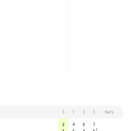
S
1
2
3
Kurs
2
4
6
7
3
1
6
4
6