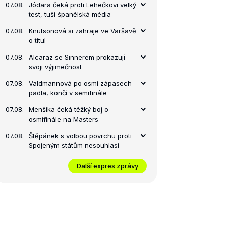
07.08.
Jódara čeká proti Lehečkovi velký
test, tuší španělská média
07.08.
Knutsonová si zahraje ve Varšavě
o titul
07.08.
Alcaraz se Sinnerem prokazují
svoji výjimečnost
07.08.
Valdmannová po osmi zápasech
padla, končí v semifinále
07.08.
Menšíka čeká těžký boj o
osmifinále na Masters
07.08.
Štěpánek s volbou povrchu proti
Spojeným státům nesouhlasí
Další expres zprávy