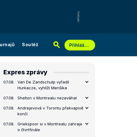
urnajů
Soutěž
Přihlášení
Expres zprávy
07.08.
Van De Zandschulp vyřadil
Hurkacze, vyhlíží Menšíka
07.08.
Shelton v Montrealu nezaváhal
07.08.
Andrejevová v Torontu překvapivě
končí
07.08.
Griekspoor si v Montrealu zahraje
o čtvrtfinále