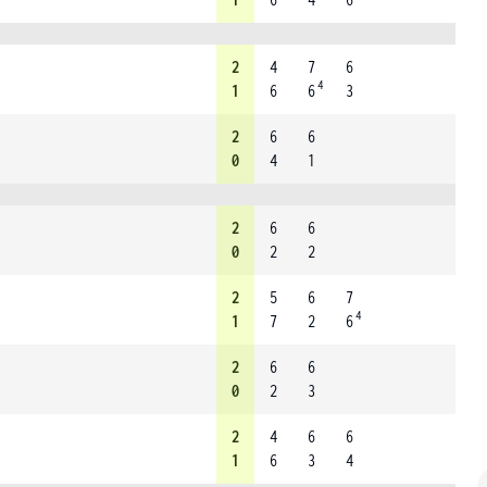
2
4
7
6
4
1
6
6
3
2
6
6
0
4
1
2
6
6
0
2
2
2
5
6
7
4
1
7
2
6
2
6
6
0
2
3
2
4
6
6
1
6
3
4