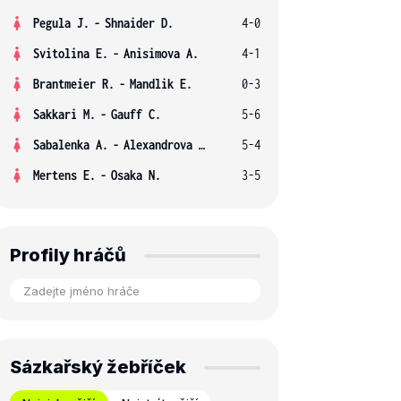
Pegula J.
-
Shnaider D.
4-0
Svitolina E.
-
Anisimova A.
4-1
Brantmeier R.
-
Mandlik E.
0-3
Sakkari M.
-
Gauff C.
5-6
Sabalenka A.
-
Alexandrova E.
5-4
Mertens E.
-
Osaka N.
3-5
Profily hráčů
Sázkařský žebříček