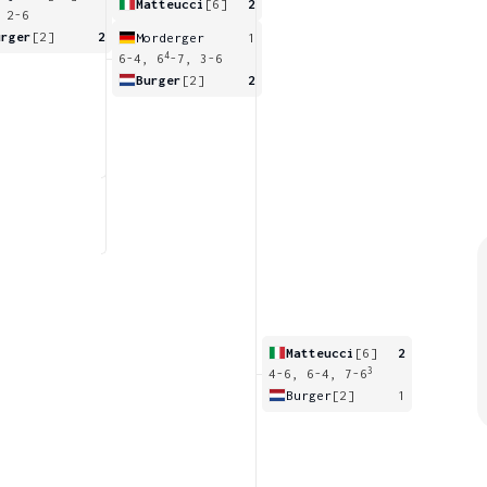
Matteucci
[6]
2
 2-6
urger
[2]
2
Morderger
1
4
6-4, 6
-7, 3-6
Burger
[2]
2
Matteucci
[6]
2
3
4-6, 6-4, 7-6
Burger
[2]
1