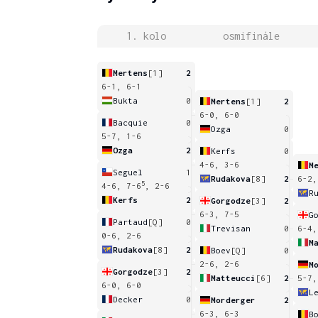
1. kolo
osmifinále
Mertens
[1]
2
6-1, 6-1
Bukta
0
Mertens
[1]
2
6-0, 6-0
Bacquie
0
Ozga
0
5-7, 1-6
Ozga
2
Kerfs
0
4-6, 3-6
M
Seguel
1
Rudakova
[8]
2
6-2,
5
4-6, 7-6
, 2-6
R
Kerfs
2
Gorgodze
[3]
2
6-3, 7-5
G
Partaud
[Q]
0
Trevisan
0
6-4,
0-6, 2-6
M
Rudakova
[8]
2
Boev
[Q]
0
2-6, 2-6
M
Gorgodze
[3]
2
Matteucci
[6]
2
5-7,
6-0, 6-0
L
Decker
0
Morderger
2
6-3, 6-3
B