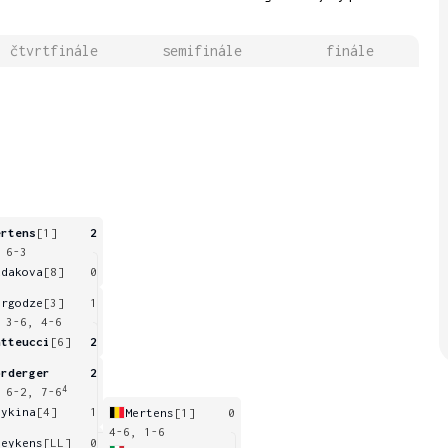
čtvrtfinále
semifinále
finále
ertens
[1]
2
 6-3
udakova
[8]
0
orgodze
[3]
1
 3-6, 4-6
atteucci
[6]
2
orderger
2
4
 6-2, 7-6
eykina
[4]
1
Mertens
[1]
0
4-6, 1-6
oeykens
[LL]
0