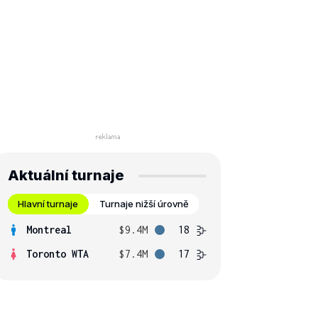
Aktuální turnaje
Hlavní turnaje
Turnaje nižší úrovně
Montreal
$9.4M
18
Toronto WTA
$7.4M
17