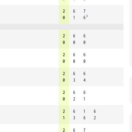
2
6
7
3
0
1
6
2
6
6
0
0
0
2
6
6
0
0
0
2
6
6
0
3
4
2
6
6
0
2
1
2
6
1
6
1
3
6
2
2
6
7