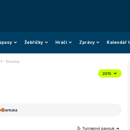
ápasy
Žebříčky
Hráči
Zprávy
Kalendář t
TF - Dvouhry
2015
y
antuka
Turnajový pavouk