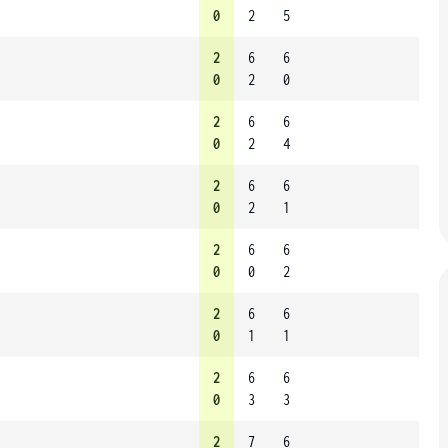
0
2
5
2
6
6
0
2
0
2
6
6
0
2
4
2
6
6
0
2
1
2
6
6
0
0
2
2
6
6
0
1
1
2
6
6
0
3
3
2
7
6