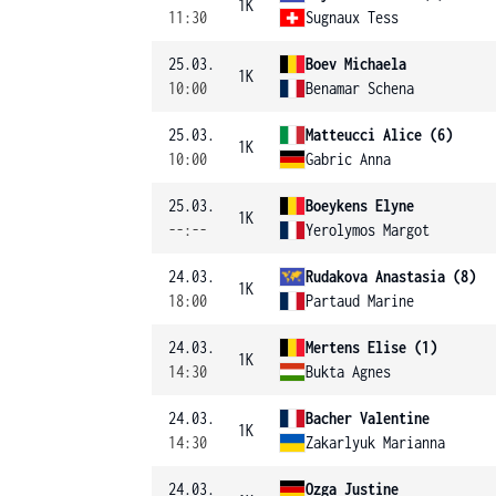
1K
11:30
Sugnaux Tess
25.03.
Boev Michaela
1K
10:00
Benamar Schena
25.03.
Matteucci Alice (6)
1K
10:00
Gabric Anna
25.03.
Boeykens Elyne
1K
--:--
Yerolymos Margot
24.03.
Rudakova Anastasia (8)
1K
18:00
Partaud Marine
24.03.
Mertens Elise (1)
1K
14:30
Bukta Agnes
24.03.
Bacher Valentine
1K
14:30
Zakarlyuk Marianna
24.03.
Ozga Justine