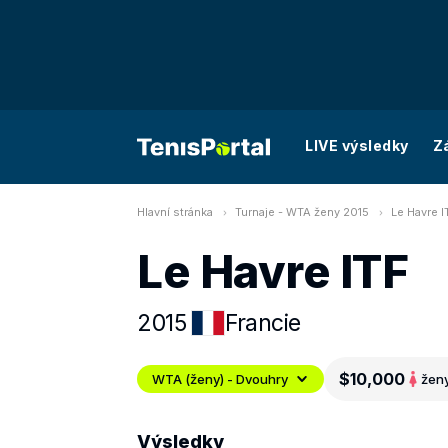
LIVE výsledky
Z
Hlavní stránka
Turnaje - WTA ženy 2015
Le Havre I
Le Havre ITF
2015
Francie
$10,000
WTA (ženy) - Dvouhry
žen
Výsledky