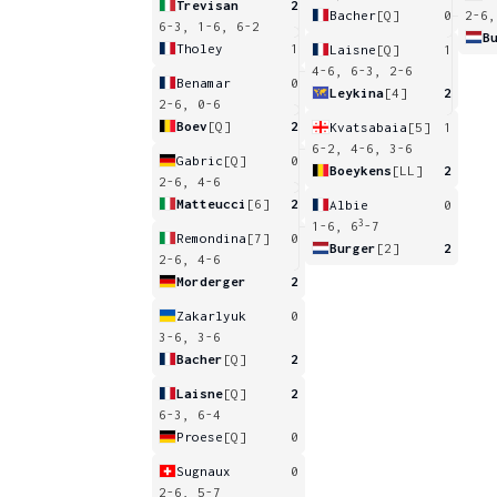
Trevisan
2
Bacher
[Q]
0
2-6,
6-3, 1-6, 6-2
B
Tholey
1
Laisne
[Q]
1
4-6, 6-3, 2-6
Benamar
0
Leykina
[4]
2
2-6, 0-6
Boev
[Q]
2
Kvatsabaia
[5]
1
6-2, 4-6, 3-6
Gabric
[Q]
0
Boeykens
[LL]
2
2-6, 4-6
Matteucci
[6]
2
Albie
0
3
1-6, 6
-7
Remondina
[7]
0
Burger
[2]
2
2-6, 4-6
Morderger
2
Zakarlyuk
0
3-6, 3-6
Bacher
[Q]
2
Laisne
[Q]
2
6-3, 6-4
Proese
[Q]
0
Sugnaux
0
2-6, 5-7