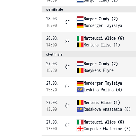
semifinále
28.03.
Burger Cindy (2)
SF
16:00
Morderger Tayisiya
28.03.
Matteucci Alice (6)
SF
14:00
Mertens Elise (1)
čtvrtfinále
27.03.
Burger Cindy (2)
ČF
15:20
Boeykens Elyne
27.03.
Morderger Tayisiya
ČF
15:20
Leykina Polina (4)
27.03.
Mertens Elise (1)
ČF
13:00
Rudakova Anastasia (8)
27.03.
Matteucci Alice (6)
ČF
13:00
Gorgodze Ekaterine (3)