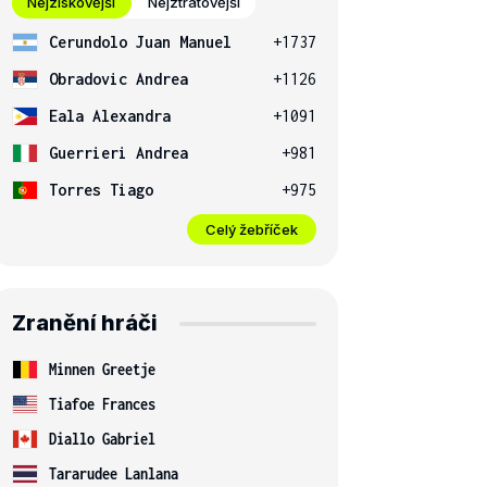
Nejziskovější
Nejztrátovější
Cerundolo Juan Manuel
+1737
Obradovic Andrea
+1126
Eala Alexandra
+1091
Guerrieri Andrea
+981
Torres Tiago
+975
Celý žebříček
Zranění hráči
Minnen Greetje
Tiafoe Frances
Diallo Gabriel
Tararudee Lanlana