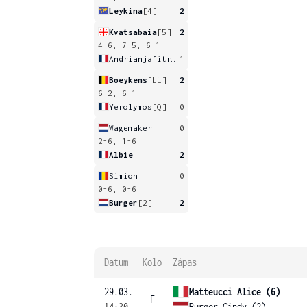
Leykina
[4]
2
Kvatsabaia
[5]
2
4-6, 7-5, 6-1
Andrianjafitrimo
1
Boeykens
[LL]
2
6-2, 6-1
Yerolymos
[Q]
0
Wagemaker
0
2-6, 1-6
Albie
2
Simion
0
0-6, 0-6
Burger
[2]
2
Datum
Kolo
Zápas
29.03.
Matteucci Alice (6)
F
14:30
Burger Cindy (2)