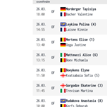
osmifinále
26.03.
Morderger Tayisiya
OF
18:00
Bacher Valentine
26.03.
Leykina Polina (4)
OF
14:55
Laisne Kinnie
26.03.
Mertens Elise (1)
OF
13:40
Ozga Justine
26.03.
Matteucci Alice (6)
OF
13:15
Boev Michaela
26.03.
Boeykens Elyne
OF
11:50
Kvatsabaia Sofia (5)
26.03.
Gorgodze Ekaterine (3)
OF
11:45
Trevisan Martina
26.03.
Rudakova Anastasia (8)
OF
10:00
Kerfs Deborah