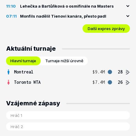
11:10
Lehečka a Bartůňková o osmifinále na Masters
07:11
Monfils nadělil Tienovi kanára, přesto padl
Další expres zprávy
Aktuální turnaje
Hlavní turnaje
Turnaje nižší úrovně
Montreal
$9.4M
28
Toronto WTA
$7.4M
26
Vzájemné zápasy