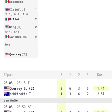
Escobedo
1
Klein
[LL]
1
2-6, 6-3, 1-6
Millot
2
King
[Q]
2
6-4, 6-4
Sanchez
[WC]
0
bye
Querrey
[2]
Zápas
S
1
2
3
Kurs
06.08.
05:15
F
Querrey S. (2)
2
6
3
6
1.44
Kokkinakis T.
1
3
6
2
2.87
semifinále
05.08.
06:50
SF