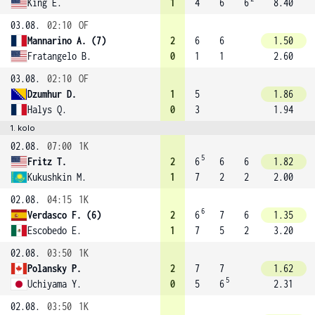
King E.
1
4
6
6
8.40
03.08.
02:10
OF
Mannarino A. (7)
2
6
6
1.50
Fratangelo B.
0
1
1
2.60
03.08.
02:10
OF
Dzumhur D.
1
5
1.86
Halys Q.
0
3
1.94
1. kolo
02.08.
07:00
1K
5
Fritz T.
2
6
6
6
1.82
Kukushkin M.
1
7
2
2
2.00
02.08.
04:15
1K
6
Verdasco F. (6)
2
6
7
6
1.35
Escobedo E.
1
7
5
2
3.20
02.08.
03:50
1K
Polansky P.
2
7
7
1.62
5
Uchiyama Y.
0
5
6
2.31
02.08.
03:50
1K