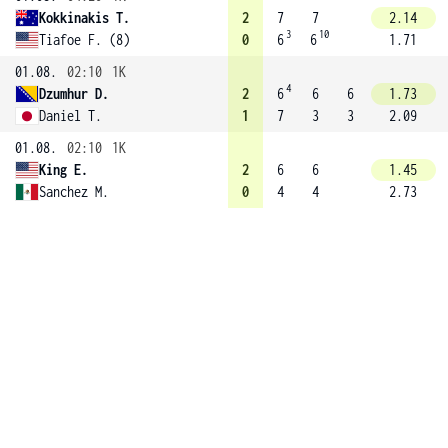
Kokkinakis T.
2
7
7
2.14
3
10
Tiafoe F. (8)
0
6
6
1.71
01.08.
02:10
1K
4
Dzumhur D.
2
6
6
6
1.73
Daniel T.
1
7
3
3
2.09
01.08.
02:10
1K
King E.
2
6
6
1.45
Sanchez M.
0
4
4
2.73