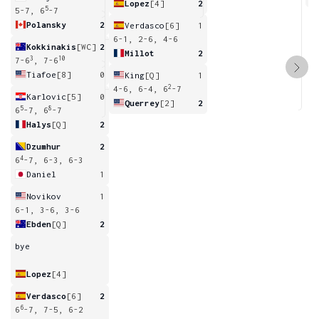
Lopez
[4]
2
5
5-7, 6
-7
Polansky
2
Verdasco
[6]
1
6-1, 2-6, 4-6
Kokkinakis
[WC]
2
Millot
2
3
10
7-6
, 7-6
Tiafoe
[8]
0
King
[Q]
1
2
4-6, 6-4, 6
-7
Karlovic
[5]
0
Querrey
[2]
2
5
8
6
-7, 6
-7
Halys
[Q]
2
Dzumhur
2
4
6
-7, 6-3, 6-3
Daniel
1
Novikov
1
6-1, 3-6, 3-6
Ebden
[Q]
2
bye
Lopez
[4]
Verdasco
[6]
2
6
6
-7, 7-5, 6-2