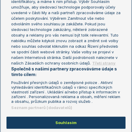
identifikátory, a máme k nim přístup. Výběr Souhlasím
umožňuje, aby sledovací technologie podporovaly účely
Sázkařský žebříček
Wimbledon
uvedené v části My a naši partneři zpracováváme údaje za
US Open
účelem poskytování. Výběrem Zamítnout vše nebo
odvoláním svého souhlasu je zakážete. Pokud jsou
Turnaj mistrů
sledovací technologie zakázány, některé zobrazené
Turnaj mistryň
obsahy a reklamy pro vás nemusí být tolik relevantní. Tuto
Aktualní trendy
nabídku můžete kdykoli znovu zobrazit a změnit své volby
nebo souhlas odvolat kliknutím na odkaz Řízení předvoleb
ve spodní části webové stránky. Vaše volby se projeví v
Fotbalové přestupy
našem Internetová stránka. Další podrobnosti naleznete v
Livesport Daily
našich Zásadách ochrany osobních údajů.
Třetí strany
Společně s našimi partnery zpracováváme údaje s
LS Prague Open
tímto cílem:
Používání přesných údajů o zeměpisné poloze . Aktivní
vyhledávání identifikačních údajů v rámci specifických
vlastností zařízení . Ukládání a/nebo přístup k informacím v
Podmínky užití
Nastavení soukromí
zařízení . Personalizovaná reklama a obsah, měření reklam
GDPR a žurnalistika
Reklama
a obsahu, průzkum publika a rozvoj služeb .
Informace o zpracování osobních
Kontakt
Seznam partnerů (dodavatelů)
údajů
Tiráž
Souhlasím
Copyright © 2008-2026 TenisPortal.cz. Využíváme zpravodajství ČTK.