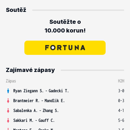
Soutěž
Soutěžte o
10.000 korun!
Zajímavé zápasy
Zápas
H2H
Ryan Ziegann S.
-
Gadecki T.
3-0
Brantmeier R.
-
Mandlik E.
0-3
Sabalenka A.
-
Zhang S.
4-1
Sakkari M.
-
Gauff C.
5-6