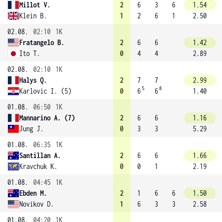
Millot V.
2
6
3
6
1.54
Klein B.
1
2
6
1
2.50
02.08.
02:10
1K
Fratangelo B.
2
6
6
1.42
Ito T.
0
4
4
2.89
02.08.
02:10
1K
Halys Q.
2
7
7
2.99
5
8
Karlovic I. (5)
0
6
6
1.40
01.08.
06:50
1K
Mannarino A. (7)
2
6
6
1.16
Jung J.
0
3
3
5.29
01.08.
06:35
1K
Santillan A.
2
6
6
1.66
Kravchuk K.
0
0
1
2.19
01.08.
04:45
1K
Ebden M.
2
1
6
6
1.50
Novikov D.
1
6
3
3
2.58
01.08.
04:20
1K