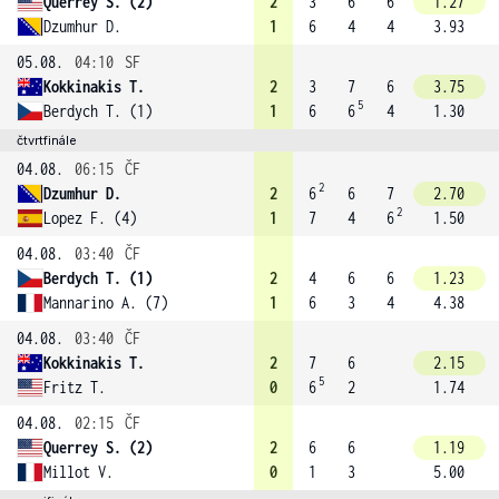
Querrey S. (2)
2
3
6
6
1.27
Dzumhur D.
1
6
4
4
3.93
05.08.
04:10
SF
Kokkinakis T.
2
3
7
6
3.75
5
Berdych T. (1)
1
6
6
4
1.30
čtvrtfinále
04.08.
06:15
ČF
2
Dzumhur D.
2
6
6
7
2.70
2
Lopez F. (4)
1
7
4
6
1.50
04.08.
03:40
ČF
Berdych T. (1)
2
4
6
6
1.23
Mannarino A. (7)
1
6
3
4
4.38
04.08.
03:40
ČF
Kokkinakis T.
2
7
6
2.15
5
Fritz T.
0
6
2
1.74
04.08.
02:15
ČF
Querrey S. (2)
2
6
6
1.19
Millot V.
0
1
3
5.00