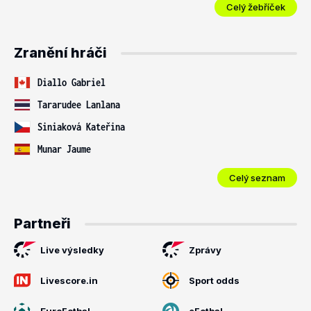
Celý žebříček
Zranění hráči
Diallo Gabriel
Tararudee Lanlana
Siniaková Kateřina
Munar Jaume
Celý seznam
Partneři
Live výsledky
Zprávy
Livescore.in
Sport odds
EuroFotbal
eFotbal