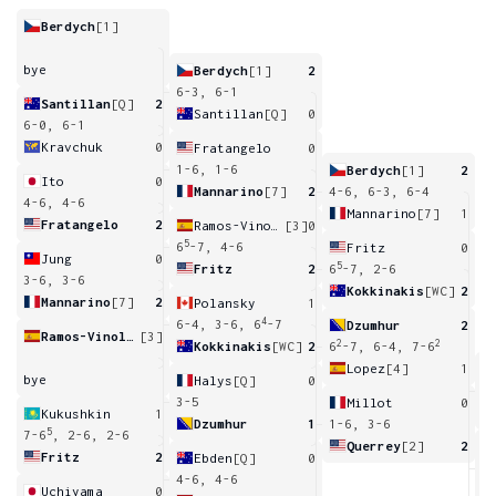
Berdych
[1]
bye
Berdych
[1]
2
6-3, 6-1
Santillan
[Q]
2
Santillan
[Q]
0
6-0, 6-1
Kravchuk
0
Fratangelo
0
1-6, 1-6
Berdych
[1]
2
Ito
0
Mannarino
[7]
2
4-6, 6-3, 6-4
4-6, 4-6
Mannarino
[7]
1
Fratangelo
2
Ramos-Vinolas
[3]
0
5
6
-7, 4-6
Fritz
0
Jung
0
5
Fritz
2
6
-7, 2-6
3-6, 3-6
Kokkinakis
[WC]
2
Mannarino
[7]
2
Polansky
1
4
6-4, 3-6, 6
-7
Dzumhur
2
Ramos-Vinolas
[3]
2
2
Kokkinakis
[WC]
2
6
-7, 6-4, 7-6
Lopez
[4]
1
bye
Halys
[Q]
0
6
3-5
Millot
0
Kukushkin
1
Dzumhur
1
1-6, 3-6
5
7-6
, 2-6, 2-6
Querrey
[2]
2
Fritz
2
Ebden
[Q]
0
6
4-6, 4-6
Uchiyama
0