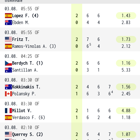
osmifinále
03.08.
05:55
OF
Lopez F. (4)
2
6
6
1.43
Ebden M.
0
4
4
2.83
03.08.
05:55
OF
Fritz T.
2
7
6
1.73
5
Ramos-Vinolas A. (3)
0
6
4
2.12
03.08.
04:25
OF
Berdych T. (1)
2
6
6
1.16
Santillan A.
0
3
1
5.33
03.08.
03:30
OF
Kokkinakis T.
2
4
6
7
1.56
4
Polansky P.
1
6
3
6
2.45
03.08.
03:30
OF
Millot V.
2
1
6
6
4.88
Verdasco F. (6)
1
6
2
4
1.18
03.08.
02:10
OF
Querrey S. (2)
2
6
4
7
1.07
2