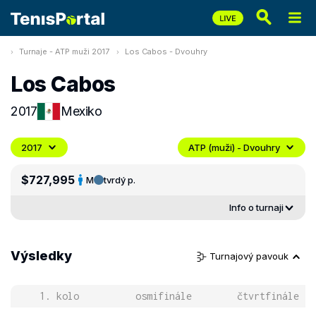
Turnaje - ATP muži 2017
Los Cabos - Dvouhry
Los Cabos
2017
Mexiko
2017
ATP (muži) - Dvouhry
$727,995
M
tvrdý p.
Info o turnaji
Výsledky
Turnajový pavouk
1. kolo
osmifinále
čtvrtfinále