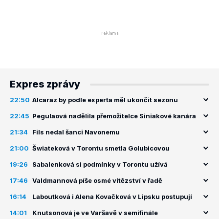
Expres zprávy
22:50
Alcaraz by podle experta měl ukončit sezonu
22:45
Pegulaová nadělila přemožitelce Siniakové kanára
21:34
Fils nedal šanci Navonemu
21:00
Šwiateková v Torontu smetla Golubicovou
19:26
Sabalenková si podmínky v Torontu užívá
17:46
Valdmannová píše osmé vítězství v řadě
16:14
Laboutková i Alena Kovačková v Lipsku postupují
14:01
Knutsonová je ve Varšavě v semifinále