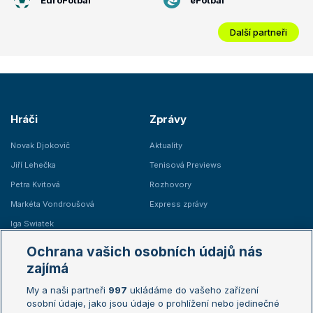
Další partneři
Hráči
Zprávy
Novak Djokovič
Aktuality
Jiří Lehečka
Tenisová Previews
Petra Kvitová
Rozhovory
Markéta Vondroušová
Express zprávy
Iga Swiatek
Marie Bouzková
Ochrana vašich osobních údajů nás
Žebříčky
Kalendář turnajů
zajímá
My a naši partneři
997
ukládáme do vašeho zařízení
Žebříček ATP (muži)
Australian Open
osobní údaje, jako jsou údaje o prohlížení nebo jedinečné
Žebříček WTA (ženy)
French Open