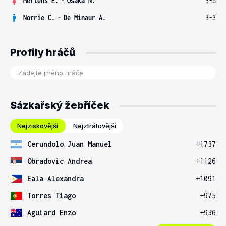
Mertens E.
-
Osaka N.
3-5
Norrie C.
-
De Minaur A.
3-3
Profily hráčů
Sázkařský žebříček
Nejziskovější
Nejztrátovější
Cerundolo Juan Manuel
+1737
Obradovic Andrea
+1126
Eala Alexandra
+1091
Torres Tiago
+975
Aguiard Enzo
+936