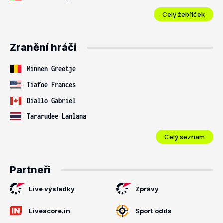
Celý žebříček
Zranění hráči
Minnen Greetje
Tiafoe Frances
Diallo Gabriel
Tararudee Lanlana
Celý seznam
Partneři
Live výsledky
Zprávy
Livescore.in
Sport odds