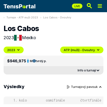
Turnaje - ATP muži 2023
Los Cabos - Dvouhry
Los Cabos
2023
Mexiko
2023
ATP (muži) - Dvouhry
$946,975
M
tvrdý p.
Info o turnaji
Výsledky
Turnajový pavouk
1. kolo
osmifinále
čtvrtfinále