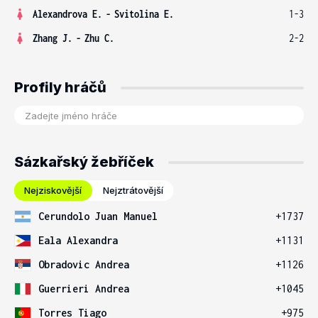
Alexandrova E.
-
Svitolina E.
1-3
Zhang J.
-
Zhu C.
2-2
Profily hráčů
Sázkařský žebříček
Nejziskovější
Nejztrátovější
Cerundolo Juan Manuel
+1737
Eala Alexandra
+1131
Obradovic Andrea
+1126
Guerrieri Andrea
+1045
Torres Tiago
+975