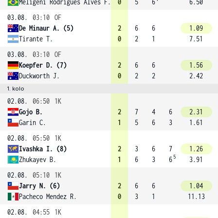
Meligeni Rodrigues Alves F.
0
5
6
6.50
03.08.
03:10
OF
De Minaur A. (5)
2
6
6
1.09
Tirante T.
0
2
1
7.51
03.08.
03:10
OF
Koepfer D. (7)
2
6
6
1.56
Duckworth J.
0
2
2
2.42
1. kolo
02.08.
06:50
1K
Gojo B.
2
7
4
6
2.31
Garin C.
1
5
6
3
1.61
02.08.
05:50
1K
Ivashka I. (8)
2
3
6
7
1.26
5
Zhukayev B.
1
6
3
6
3.91
02.08.
05:10
1K
Jarry N. (6)
2
6
6
1.04
Pacheco Mendez R.
0
3
1
11.13
02.08.
04:55
1K