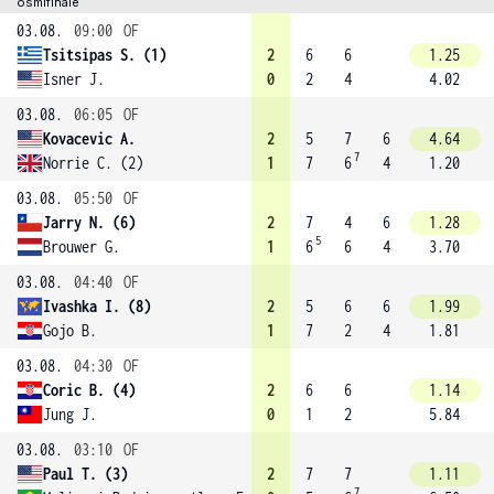
osmifinále
03.08.
09:00
OF
Tsitsipas S. (1)
2
6
6
1.25
Isner J.
0
2
4
4.02
03.08.
06:05
OF
Kovacevic A.
2
5
7
6
4.64
7
Norrie C. (2)
1
7
6
4
1.20
03.08.
05:50
OF
Jarry N. (6)
2
7
4
6
1.28
5
Brouwer G.
1
6
6
4
3.70
03.08.
04:40
OF
Ivashka I. (8)
2
5
6
6
1.99
Gojo B.
1
7
2
4
1.81
03.08.
04:30
OF
Coric B. (4)
2
6
6
1.14
Jung J.
0
1
2
5.84
03.08.
03:10
OF
Paul T. (3)
2
7
7
1.11
7