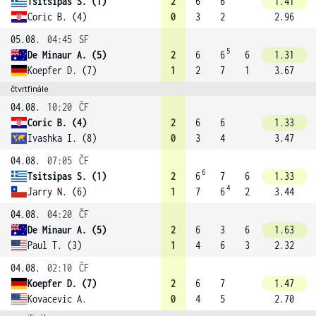
Tsitsipas S. (1)
2
6
6
1.41
Coric B. (4)
0
3
2
2.96
05.08.
04:45
SF
5
De Minaur A. (5)
2
6
6
6
1.31
Koepfer D. (7)
1
2
7
1
3.67
čtvrtfinále
04.08.
10:20
ČF
Coric B. (4)
2
6
6
1.33
Ivashka I. (8)
0
3
4
3.47
04.08.
07:05
ČF
6
Tsitsipas S. (1)
2
6
7
6
1.33
4
Jarry N. (6)
1
7
6
2
3.44
04.08.
04:20
ČF
De Minaur A. (5)
2
6
3
6
1.63
Paul T. (3)
1
4
6
3
2.32
04.08.
02:10
ČF
Koepfer D. (7)
2
6
7
1.47
Kovacevic A.
0
4
5
2.70