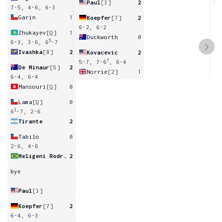
Paul
[3]
2
7-5, 4-6, 6-3
Garin
1
Koepfer
[7]
2
6-2, 6-2
Zhukayev
[Q]
1
Duckworth
0
5
6-3, 3-6, 6
-7
Ivashka
[8]
2
Kovacevic
2
7
5-7, 7-6
, 6-4
De Minaur
[5]
2
Norrie
[2]
1
6-4, 6-4
Mansouri
[Q]
0
Lama
[Q]
0
3
6
-7, 2-6
Tirante
2
Tabilo
0
2-6, 4-6
Meligeni Rodrigues Alves
2
bye
Paul
[3]
Koepfer
[7]
2
6-4, 6-3