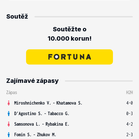
Soutěž
Soutěžte o
10.000 korun!
Zajímavé zápasy
Zápas
H2H
Miroshnichenko V.
-
Khatamova S.
4-0
D'Agostino S.
-
Tabacco G.
0-3
Samsonova L.
-
Rybakina E.
4-2
Fomin S.
-
Zhukov M.
2-3