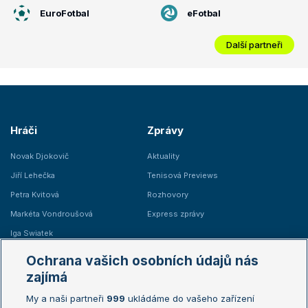
EuroFotbal
eFotbal
Další partneři
Hráči
Zprávy
Novak Djokovič
Aktuality
Jiří Lehečka
Tenisová Previews
Petra Kvitová
Rozhovory
Markéta Vondroušová
Express zprávy
Iga Swiatek
Marie Bouzková
Ochrana vašich osobních údajů nás
Žebříčky
Kalendář turnajů
zajímá
My a naši partneři
999
ukládáme do vašeho zařízení
Žebříček ATP (muži)
Australian Open