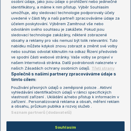
osobní údaje, jako jsou údaje o prohlížení nebo jedinečné
Žebříček WTA (ženy)
French Open
identifikátory, a máme k nim přístup. Výběr Souhlasím
umožňuje, aby sledovací technologie podporovaly účely
Sázkařský žebříček
Wimbledon
uvedené v části My a naši partneři zpracováváme údaje za
US Open
účelem poskytování. Výběrem Zamítnout vše nebo
odvoláním svého souhlasu je zakážete. Pokud jsou
Turnaj mistrů
sledovací technologie zakázány, některé zobrazené
Turnaj mistryň
obsahy a reklamy pro vás nemusí být tolik relevantní. Tuto
Aktualní trendy
nabídku můžete kdykoli znovu zobrazit a změnit své volby
nebo souhlas odvolat kliknutím na odkaz Řízení předvoleb
ve spodní části webové stránky. Vaše volby se projeví v
Fotbalové přestupy
našem Internetová stránka. Další podrobnosti naleznete v
Livesport Daily
našich Zásadách ochrany osobních údajů.
Třetí strany
Společně s našimi partnery zpracováváme údaje s
LS Prague Open
tímto cílem:
Používání přesných údajů o zeměpisné poloze . Aktivní
vyhledávání identifikačních údajů v rámci specifických
vlastností zařízení . Ukládání a/nebo přístup k informacím v
Podmínky užití
Nastavení soukromí
zařízení . Personalizovaná reklama a obsah, měření reklam
GDPR a žurnalistika
Reklama
a obsahu, průzkum publika a rozvoj služeb .
Informace o zpracování osobních
Kontakt
Seznam partnerů (dodavatelů)
údajů
Tiráž
Souhlasím