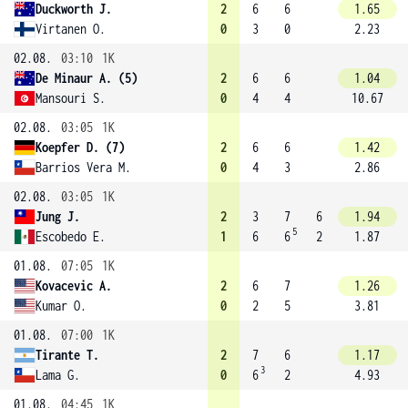
Duckworth J.
2
6
6
1.65
Virtanen O.
0
3
0
2.23
02.08.
03:10
1K
De Minaur A. (5)
2
6
6
1.04
Mansouri S.
0
4
4
10.67
02.08.
03:05
1K
Koepfer D. (7)
2
6
6
1.42
Barrios Vera M.
0
4
3
2.86
02.08.
03:05
1K
Jung J.
2
3
7
6
1.94
5
Escobedo E.
1
6
6
2
1.87
01.08.
07:05
1K
Kovacevic A.
2
6
7
1.26
Kumar O.
0
2
5
3.81
01.08.
07:00
1K
Tirante T.
2
7
6
1.17
3
Lama G.
0
6
2
4.93
01.08.
04:45
1K