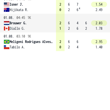
Isner J.
2
6
7
1.54
4
Hijikata R.
0
2
6
2.49
01.08.
04:45
1K
Brouwer G.
2
6
4
6
2.03
Diallo G.
1
2
6
2
1.78
01.08.
03:10
1K
Meligeni Rodrigues Alves F.
2
6
6
2.95
Tabilo A.
0
2
4
1.40