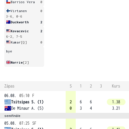
Barrios Vera
0
Virtanen
0
3-6, 0-6
Duckworth
2
Kovacevic
2
6-2, 7-5
Kumar
[Q]
0
bye
Norrie
[2]
Zápas
S
1
2
3
Kurs
06.08.
05:10
F
Tsitsipas S. (1)
2
6
6
1.38
De Minaur A. (5)
0
3
4
3.21
semifinále
05.08.
07:25
SF