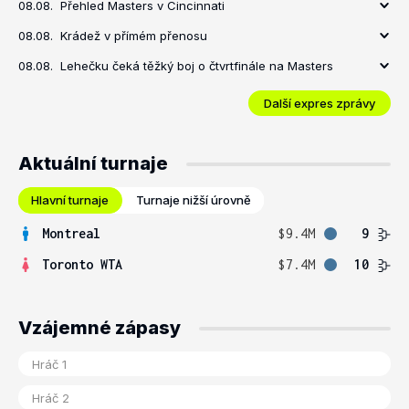
08.08.
Přehled Masters v Cincinnati
08.08.
Krádež v přímém přenosu
08.08.
Lehečku čeká těžký boj o čtvrtfinále na Masters
Další expres zprávy
Aktuální turnaje
Hlavní turnaje
Turnaje nižší úrovně
Montreal
$9.4M
9
Toronto WTA
$7.4M
10
Vzájemné zápasy