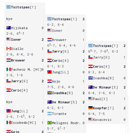
Tsitsipas
[1]
bye
Tsitsipas
[1]
2
6-2, 6-4
Hijikata
0
Isner
0
4
2-6, 6
-7
Isner
2
Brouwer
1
5
6
-7, 6-4, 4-6
Tsitsipas
[1]
2
Diallo
1
6
4
Jarry
[6]
2
6
-7, 7-6
, 6-2
2-6, 6-4, 2-6
Jarry
[6]
1
Brouwer
2
Coric
[4]
2
6-1, 6-2
Coric
[4]
2
Pacheco Mendez
[WC]
0
Jung
[LL]
0
6-3, 6-4
3-6, 1-6
Ivashka
[8]
0
Jarry
[6]
2
Gojo
1
7-5, 2-6, 4-6
De Minaur
[5]
2
Coric
[4]
Ivashka
[8]
2
6-4, 3-6, 6-3
Paul
[3]
1
bye
De Minaur
[5]
2
6
6-2, 6-1
Koepfer
[7]
2
Jung
[LL]
2
Tirante
0
6-4, 7-5
5
3-6, 7-6
, 6-2
Kovacevic
0
Escobedo
[WC]
1
Meligeni Rodrigues Alves
0
6
7
5-7, 6
-7
Gojo
2