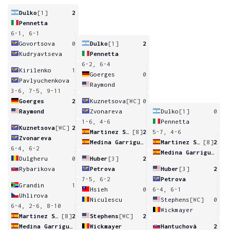
Dulko
[1]
2
Pennetta
6-1, 6-1
Govortsova
0
Dulko
[1]
2
Kudryavtseva
Pennetta
6-2, 6-4
Kirilenko
1
Goerges
0
Pavlyuchenkova
Raymond
3-6, 7-5, 9-11
Goerges
2
Kuznetsova
[WC]
0
Raymond
Zvonareva
Dulko
[1]
0
1-6, 4-6
Pennetta
Kuznetsova
[WC]
2
Martinez Sanchez
[8]
2
5-7, 4-6
Zvonareva
Medina Garrigues
Martinez Sanchez
[8]
2
6-4, 6-2
Medina Garrigues
Dulgheru
0
Huber
[3]
2
Rybarikova
Petrova
Huber
[3]
2
7-5, 6-2
Petrova
Grandin
1
Hsieh
0
6-4, 6-1
Uhlirova
Niculescu
Stephens
[WC]
0
6-4, 2-6, 8-10
Wickmayer
Martinez Sanchez
[8]
2
Stephens
[WC]
2
Medina Garrigues
Wickmayer
Hantuchová
2