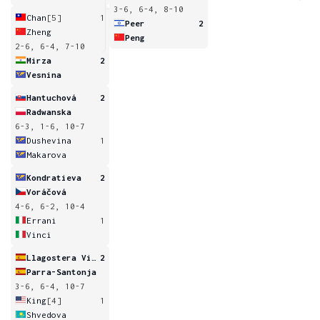
3-6, 6-4, 8-10
Chan
[5]
1
Peer
2
Zheng
Peng
2-6, 6-4, 7-10
Mirza
2
Vesnina
Hantuchová
2
Radwanska
6-3, 1-6, 10-7
Dushevina
1
Makarova
Kondratieva
2
Voráčová
4-6, 6-2, 10-4
Errani
1
Vinci
Llagostera Vives
2
Parra-Santonja
3-6, 6-4, 10-7
King
[4]
1
Shvedova