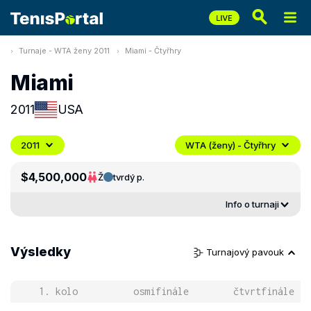
Turnaje - WTA ženy 2011
Miami - Čtyřhry
Miami
2011
USA
2011
WTA (ženy) - Čtyřhry
$4,500,000
Ž
tvrdý p.
Info o turnaji
Výsledky
Turnajový pavouk
1. kolo
osmifinále
čtvrtfinále