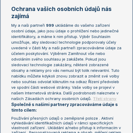
Marie Bouzková
Ochrana vašich osobních údajů nás
Žebříčky
Kalendář turnajů
zajímá
My a naši partneři
999
ukládáme do vašeho zařízení
Žebříček ATP (muži)
Australian Open
osobní údaje, jako jsou údaje o prohlížení nebo jedinečné
Žebříček WTA (ženy)
French Open
identifikátory, a máme k nim přístup. Výběr Souhlasím
umožňuje, aby sledovací technologie podporovaly účely
Sázkařský žebříček
Wimbledon
uvedené v části My a naši partneři zpracováváme údaje za
US Open
účelem poskytování. Výběrem Zamítnout vše nebo
odvoláním svého souhlasu je zakážete. Pokud jsou
Turnaj mistrů
sledovací technologie zakázány, některé zobrazené
Turnaj mistryň
obsahy a reklamy pro vás nemusí být tolik relevantní. Tuto
Aktualní trendy
nabídku můžete kdykoli znovu zobrazit a změnit své volby
nebo souhlas odvolat kliknutím na odkaz Řízení předvoleb
ve spodní části webové stránky. Vaše volby se projeví v
Fotbalové přestupy
našem Internetová stránka. Další podrobnosti naleznete v
Livesport Daily
našich Zásadách ochrany osobních údajů.
Třetí strany
Společně s našimi partnery zpracováváme údaje s
LS Prague Open
tímto cílem:
Používání přesných údajů o zeměpisné poloze . Aktivní
vyhledávání identifikačních údajů v rámci specifických
vlastností zařízení . Ukládání a/nebo přístup k informacím v
Podmínky užití
Nastavení soukromí
zařízení . Personalizovaná reklama a obsah, měření reklam