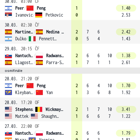
30.03.
03:00
ČF
Peer
/
Peng
1
1.40
Ivanovic
/
Petkovic
0
2.53
30.03.
02:30
ČF
Martinez Sanchez
/
Medina Garrigues (8)
2
7
6
2.42
Dulko
/
Pennetta (1)
0
5
4
1.43
29.03.
20:15
ČF
Hantuchová
/
Radwanska
2
6
6
10
1.38
Llagostera Vives
/
Parra-Santonja
1
7
1
1
2.61
osmifinále
28.03.
21:20
OF
Peer
/
Peng
2
6
4
10
1.70
Kleybanova
/
Yan
1
3
6
8
1.92
28.03.
17:20
OF
Stephens
/
Wickmayer
2
1
7
10
3.41
Mattek
/
Shaughnessy (7)
1
6
6
7
1.22
27.03.
22:00
OF
Hantuchová
/
Radwanska
2
6
6
1.79
Mirza
/
Vesnina
0
4
3
1.81