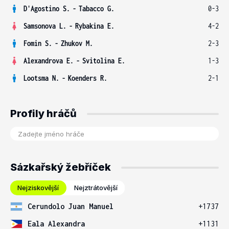
D'Agostino S.
-
Tabacco G.
0-3
Samsonova L.
-
Rybakina E.
4-2
Fomin S.
-
Zhukov M.
2-3
Alexandrova E.
-
Svitolina E.
1-3
Lootsma N.
-
Koenders R.
2-1
Profily hráčů
Sázkařský žebříček
Nejziskovější
Nejztrátovější
Cerundolo Juan Manuel
+1737
Eala Alexandra
+1131