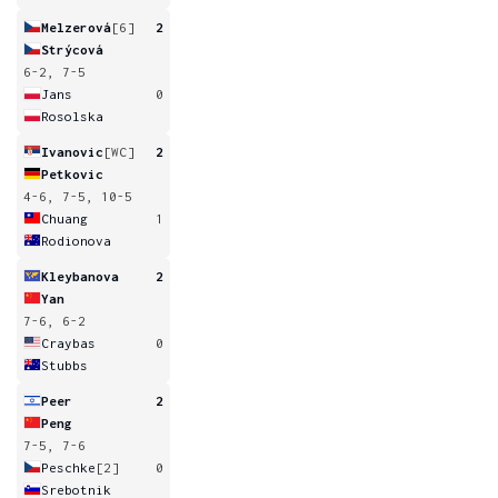
Melzerová
[6]
2
Strýcová
6-2, 7-5
Jans
0
Rosolska
Ivanovic
[WC]
2
Petkovic
4-6, 7-5, 10-5
Chuang
1
Rodionova
Kleybanova
2
Yan
7-6, 6-2
Craybas
0
Stubbs
Peer
2
Peng
7-5, 7-6
Peschke
[2]
0
Srebotnik