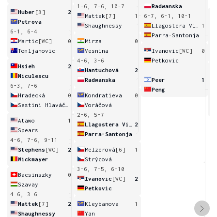
1-6, 7-6, 10-7
Radwanska
Huber
[3]
2
Mattek
[7]
1
6-7, 6-1, 10-1
Petrova
Shaughnessy
Llagostera Vives
1
6-1, 6-4
Parra-Santonja
3
Martic
[WC]
0
Mirza
0
Tomljanovic
Vesnina
Ivanovic
[WC]
0
4-6, 3-6
Petkovic
Hsieh
2
Hantuchová
2
Niculescu
Radwanska
Peer
1
6-3, 7-6
Peng
6
Hradecká
0
Kondratieva
0
Sestini Hlaváčková
Voráčová
2-6, 5-7
Atawo
1
Llagostera Vives
2
Spears
Parra-Santonja
4-6, 7-6, 9-11
Stephens
[WC]
2
Melzerová
[6]
1
Wickmayer
Strýcová
3-6, 7-5, 6-10
Bacsinszky
0
Ivanovic
[WC]
2
Szavay
Petkovic
4-6, 3-6
Mattek
[7]
2
Kleybanova
1
Shaughnessy
Yan