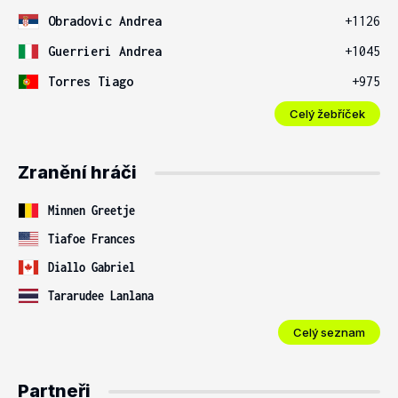
Obradovic Andrea
+1126
Guerrieri Andrea
+1045
Torres Tiago
+975
Celý žebříček
Zranění hráči
Minnen Greetje
Tiafoe Frances
Diallo Gabriel
Tararudee Lanlana
Celý seznam
Partneři