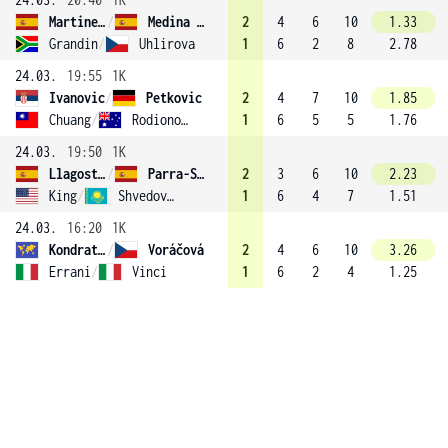
Martinez Sanchez
/
Medina Garrigues (8)
2
4
6
10
1.33
Grandin
/
Uhlirova
1
6
2
8
2.78
24.03.
19:55
1K
Ivanovic
/
Petkovic
2
4
7
10
1.85
Chuang
/
Rodionova
1
6
5
5
1.76
24.03.
19:50
1K
Llagostera Vives
/
Parra-Santonja
2
3
6
10
2.23
King
/
Shvedova (4)
1
6
4
7
1.51
24.03.
16:20
1K
Kondratieva
/
Voráčová
2
4
6
10
3.26
Errani
/
Vinci
1
6
2
4
1.25