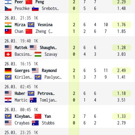
Peer
/
Peng
2
7
7
2.29
Peschke
/
Srebotnik (2)
0
5
6
1.48
26.03.
21:35
1K
Mirza
/
Vesnina
2
6
4
10
1.76
Chan
/
Zheng (5)
1
2
6
7
1.85
26.03.
19:40
1K
Mattek
/
Shaughnessy (7)
2
6
6
1.28
Bacsinszky
/
Szavay
0
4
3
3.03
26.03.
16:15
1K
Goerges
/
Raymond
2
6
5
11
2.49
Kirilenko
/
Pavlyuchenkova
1
3
7
9
1.41
26.03.
02:45
1K
Huber
/
Petrova (3)
2
6
6
1.18
Martic
/
Tomljanovic
0
1
4
3.51
26.03.
00:45
1K
Kleybanova
/
Yan
2
7
6
1.33
Craybas
/
Stubbs
0
6
2
2.79
25.03.
23:25
1K