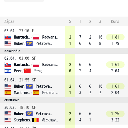
Zápas
S
1
2
3
Kurs
03.04.
23:10
F
Hantuchová
/
Radwanska
2
7
2
10
1.81
Huber
/
Petrova (3)
1
6
6
8
1.79
semifinále
02.04.
03:00
SF
Hantuchová
/
Radwanska
2
6
6
1.61
Peer
/
Peng
0
2
4
2.04
01.04.
21:55
SF
Huber
/
Petrova (3)
2
6
6
10
1.61
Martinez Sanchez
/
Medina Garrigues (8)
1
3
7
7
2.04
čtvrtfinále
30.03.
18:10
ČF
Huber
/
Petrova (3)
2
6
6
1.25
Stephens
/
Wickmayer
0
4
1
3.22