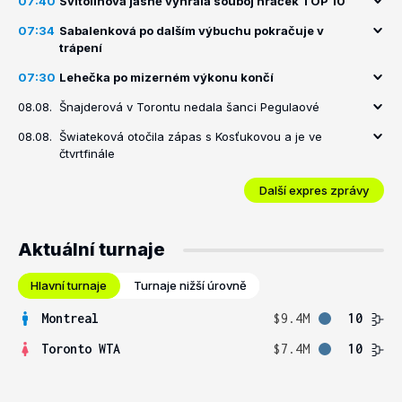
07:40
Svitolinová jasně vyhrála souboj hráček TOP 10
07:34
Sabalenková po dalším výbuchu pokračuje v
trápení
07:30
Lehečka po mizerném výkonu končí
08.08.
Šnajderová v Torontu nedala šanci Pegulaové
08.08.
Šwiateková otočila zápas s Kosťukovou a je ve
čtvrtfinále
Další expres zprávy
Aktuální turnaje
Hlavní turnaje
Turnaje nižší úrovně
Montreal
$9.4M
10
Toronto WTA
$7.4M
10