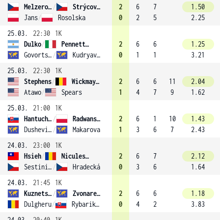
Melzerová
/
Strýcová (6)
2
6
7
1.50
Jans
/
Rosolska
0
2
5
2.25
25.03.
22:30
1K
Dulko
/
Pennetta (1)
2
6
6
1.25
Govortsova
/
Kudryavtseva
0
1
1
3.21
25.03.
22:30
1K
Stephens
/
Wickmayer
2
6
6
11
2.04
Atawo
/
Spears
1
4
7
9
1.62
25.03.
21:00
1K
Hantuchová
/
Radwanska
2
6
1
10
1.43
Dushevina
/
Makarova
1
3
6
7
2.43
24.03.
23:00
1K
Hsieh
/
Niculescu
2
6
7
2.12
Sestini Hlaváčková
/
Hradecká
0
3
6
1.64
24.03.
21:45
1K
Kuznetsova
/
Zvonareva
2
6
6
1.18
Dulgheru
/
Rybarikova
0
4
2
3.83
24.03.
20:40
1K