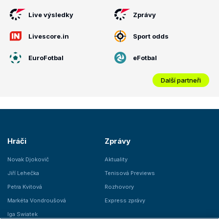
Live výsledky
Zprávy
Livescore.in
Sport odds
EuroFotbal
eFotbal
Další partneři
Hráči
Zprávy
Novak Djokovič
Aktuality
Jiří Lehečka
Tenisová Previews
Petra Kvitová
Rozhovory
Markéta Vondroušová
Express zprávy
Iga Swiatek