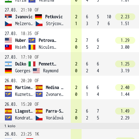
27.03.
21:10
OF
Ivanovic
/
Petkovic
2
6
5
10
2.23
Melzerová
/
Strýcová (6)
1
3
7
6
1.51
27.03.
18:35
OF
Huber
/
Petrova (3)
2
7
6
1.29
Hsieh
/
Niculescu
0
5
2
3.00
27.03.
17:10
OF
Dulko
/
Pennetta (1)
2
6
6
1.25
Goerges
/
Raymond
0
2
4
3.19
26.03.
20:20
OF
Martinez Sanchez
/
Medina Garrigues (8)
2
6
6
2.40
Kuznetsova
/
Zvonareva
0
1
4
1.44
26.03.
15:20
OF
Llagostera Vives
/
Parra-Santonja
2
6
7
1.49
Kondratieva
/
Voráčová
0
2
5
2.29
1. kolo
26.03.
23:25
1K