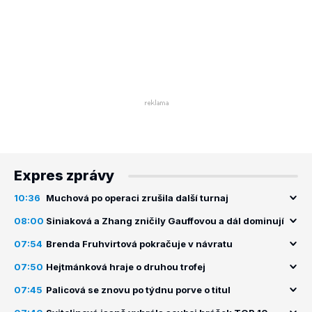
Expres zprávy
10:36
Muchová po operaci zrušila další turnaj
08:00
Siniaková a Zhang zničily Gauffovou a dál dominují
07:54
Brenda Fruhvirtová pokračuje v návratu
07:50
Hejtmánková hraje o druhou trofej
07:45
Palicová se znovu po týdnu porve o titul