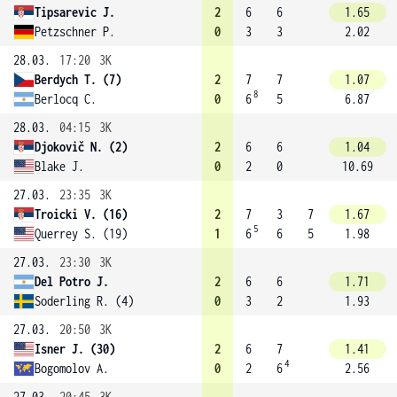
Tipsarevic J.
2
6
6
1.65
Petzschner P.
0
3
3
2.02
28.03.
17:20
3K
Berdych T. (7)
2
7
7
1.07
8
Berlocq C.
0
6
5
6.87
28.03.
04:15
3K
Djokovič N. (2)
2
6
6
1.04
Blake J.
0
2
0
10.69
27.03.
23:35
3K
Troicki V. (16)
2
7
3
7
1.67
5
Querrey S. (19)
1
6
6
5
1.98
27.03.
23:30
3K
Del Potro J.
2
6
6
1.71
Soderling R. (4)
0
3
2
1.93
27.03.
20:50
3K
Isner J. (30)
2
6
7
1.41
4
Bogomolov A.
0
2
6
2.56
27.03.
20:45
3K