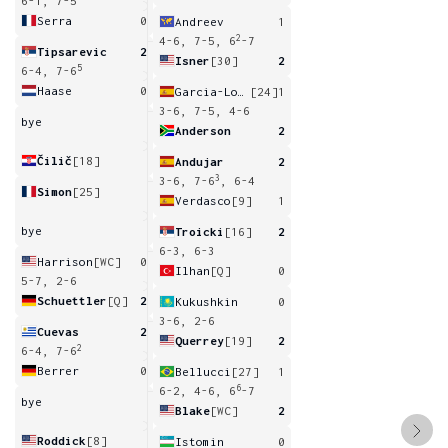
6-1, 7-5
Serra
0
Andreev
1
2
4-6, 7-5, 6
-7
Tipsarevic
2
Isner
[30]
2
5
6-4, 7-6
Haase
0
Garcia-Lopez
[24]
1
3-6, 7-5, 4-6
bye
Anderson
2
Čilič
[18]
Andujar
2
3
3-6, 7-6
, 6-4
Simon
[25]
Verdasco
[9]
1
bye
Troicki
[16]
2
6-3, 6-3
Harrison
[WC]
0
Ilhan
[Q]
0
5-7, 2-6
Schuettler
[Q]
2
Kukushkin
0
3-6, 2-6
Cuevas
2
Querrey
[19]
2
2
6-4, 7-6
Berrer
0
Bellucci
[27]
1
6
6-2, 4-6, 6
-7
bye
Blake
[WC]
2
Roddick
[8]
Istomin
0