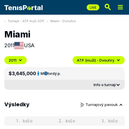
Turnaje - ATP muži 2011
Miami - Dvouhry
Miami
2011
USA
2011
ATP (muži) - Dvouhry
$3,645,000
M
tvrdý p.
Info o turnaji
Výsledky
Turnajový pavouk
1. kolo
2. kolo
3. kolo