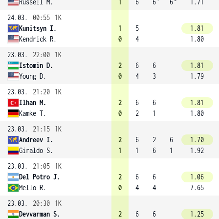
Russell M.
1
6
6
6
1.71
24.03.
00:55
1K
Kunitsyn I.
1
5
1.81
Kendrick R.
0
4
1.80
23.03.
22:00
1K
Istomin D.
2
6
6
1.81
Young D.
0
4
3
1.79
23.03.
21:20
1K
Ilhan M.
2
6
6
1.81
Kamke T.
0
2
1
1.80
23.03.
21:15
1K
Andreev I.
2
6
2
6
1.70
Giraldo S.
1
1
6
1
1.92
23.03.
21:05
1K
Del Potro J.
2
6
6
1.06
Mello R.
0
4
4
7.65
23.03.
20:30
1K
Devvarman S.
2
6
6
1.25