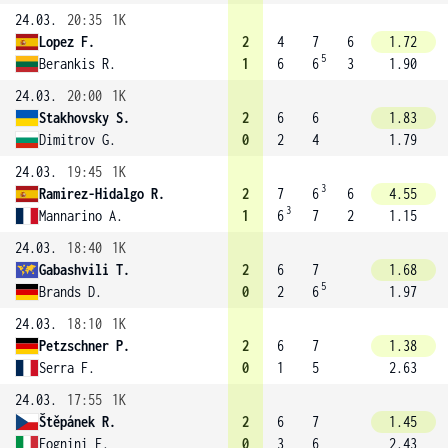
24.03.
20:35
1K
Lopez F.
2
4
7
6
1.72
5
Berankis R.
1
6
6
3
1.90
24.03.
20:00
1K
Stakhovsky S.
2
6
6
1.83
Dimitrov G.
0
2
4
1.79
24.03.
19:45
1K
3
Ramirez-Hidalgo R.
2
7
6
6
4.55
3
Mannarino A.
1
6
7
2
1.15
24.03.
18:40
1K
Gabashvili T.
2
6
7
1.68
5
Brands D.
0
2
6
1.97
24.03.
18:10
1K
Petzschner P.
2
6
7
1.38
Serra F.
0
1
5
2.63
24.03.
17:55
1K
Štěpánek R.
2
6
7
1.45
Fognini F.
0
3
6
2.43