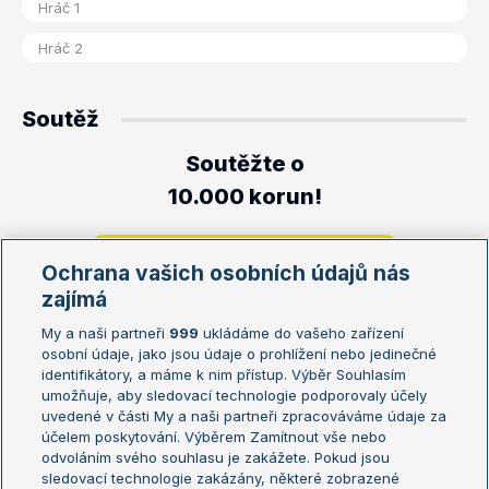
Soutěž
Soutěžte o
10.000 korun!
Ochrana vašich osobních údajů nás
zajímá
My a naši partneři
999
ukládáme do vašeho zařízení
Zajímavé zápasy
osobní údaje, jako jsou údaje o prohlížení nebo jedinečné
identifikátory, a máme k nim přístup. Výběr Souhlasím
Zápas
H2H
umožňuje, aby sledovací technologie podporovaly účely
uvedené v části My a naši partneři zpracováváme údaje za
Miroshnichenko V.
-
Khatamova S.
4-0
účelem poskytování. Výběrem Zamítnout vše nebo
odvoláním svého souhlasu je zakážete. Pokud jsou
D'Agostino S.
-
Tabacco G.
0-3
sledovací technologie zakázány, některé zobrazené