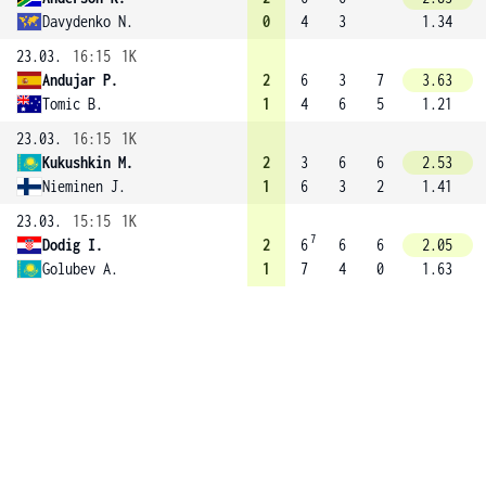
Davydenko N.
0
4
3
1.34
23.03.
16:15
1K
Andujar P.
2
6
3
7
3.63
Tomic B.
1
4
6
5
1.21
23.03.
16:15
1K
Kukushkin M.
2
3
6
6
2.53
Nieminen J.
1
6
3
2
1.41
23.03.
15:15
1K
7
Dodig I.
2
6
6
6
2.05
Golubev A.
1
7
4
0
1.63