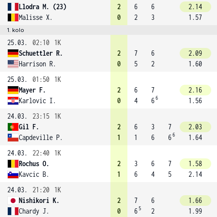
Llodra M. (23)
2
6
6
2.14
Malisse X.
0
2
3
1.57
1. kolo
25.03.
02:10
1K
Schuettler R.
2
7
6
2.09
Harrison R.
0
5
2
1.60
25.03.
01:50
1K
Mayer F.
2
6
7
2.16
6
Karlovic I.
0
4
6
1.56
24.03.
23:15
1K
Gil F.
2
6
3
7
2.03
6
Capdeville P.
1
1
6
6
1.64
24.03.
22:40
1K
Rochus O.
2
3
6
7
1.58
Kavcic B.
1
6
4
5
2.14
24.03.
21:20
1K
Nishikori K.
2
7
6
1.66
5
Chardy J.
0
6
2
1.99