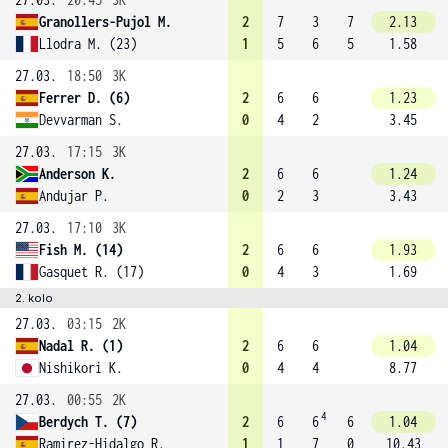
Granollers-Pujol M.
2
7
3
7
2.13
Llodra M. (23)
1
5
6
5
1.58
27.03.
18:50
3K
Ferrer D. (6)
2
6
6
1.23
Devvarman S.
0
4
2
3.45
27.03.
17:15
3K
Anderson K.
2
6
6
1.24
Andujar P.
0
2
3
3.43
27.03.
17:10
3K
Fish M. (14)
2
6
6
1.93
Gasquet R. (17)
0
4
3
1.69
2. kolo
27.03.
03:15
2K
Nadal R. (1)
2
6
6
1.04
Nishikori K.
0
4
4
8.77
27.03.
00:55
2K
4
Berdych T. (7)
2
6
6
6
1.04
Ramirez-Hidalgo R.
1
1
7
0
10.43