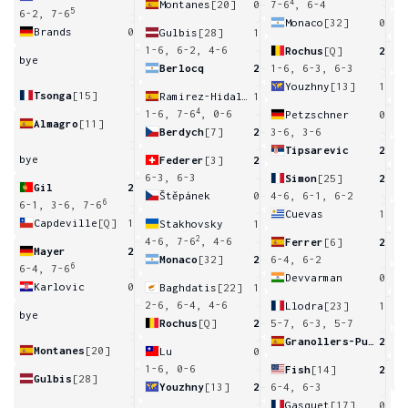
4
Montanes
[20]
0
7-6
, 6-4
5
6-2, 7-6
Monaco
[32]
0
Brands
0
Gulbis
[28]
1
6
1-6, 6-2, 4-6
Rochus
[Q]
2
bye
Berlocq
2
1-6, 6-3, 6-3
Youzhny
[13]
1
Tsonga
[15]
Ramirez-Hidalgo
1
6
4
1-6, 7-6
, 0-6
Petzschner
0
Almagro
[11]
Berdych
[7]
2
3-6, 3-6
Tipsarevic
2
bye
Federer
[3]
2
6
6-3, 6-3
Simon
[25]
2
Gil
2
Štěpánek
0
4-6, 6-1, 6-2
6
6-1, 3-6, 7-6
Cuevas
1
Capdeville
[Q]
1
Stakhovsky
1
7
2
4-6, 7-6
, 4-6
Ferrer
[6]
2
Mayer
2
Monaco
[32]
2
6-4, 6-2
6
6-4, 7-6
Devvarman
0
Karlovic
0
Baghdatis
[22]
1
3
2-6, 6-4, 4-6
Llodra
[23]
1
bye
Rochus
[Q]
2
5-7, 6-3, 5-7
Granollers-Pujol
2
Montanes
[20]
Lu
0
3
1-6, 0-6
Fish
[14]
2
Gulbis
[28]
Youzhny
[13]
2
6-4, 6-3
Gasquet
[17]
0