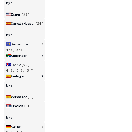
bye
Isner
[30]
Garcia-Lopez
[24]
bye
Davydenko
0
4-6, 3-6
Anderson
2
Tomic
[WC]
1
4-6, 6-3, 5-7
Andujar
2
bye
Verdasco
[9]
Troicki
[16]
bye
Kamke
0