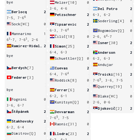
bye
Melzer
[10]
0
3-6, 4-6
Del Potro
2
Berlocq
2
Petzschner
2
6-3, 6-2
6
7-5, 7-6
Soderling
[4]
0
Sock
[WC]
0
Tipsarevic
2
4
6-3, 7-6
Bogomolov
[Q]
0
Mannarino
1
4
Čilič
[18]
0
2-6, 6
-7
3
3
6
-7, 7-6
, 2-6
Isner
[30]
2
Ramirez-Hidalgo
2
Simon
[25]
2
6-4, 6-3
Anderson
2
bye
Schuettler
[Q]
0
6-2, 6-3
Andujar
0
Berdych
[7]
Cuevas
2
4
6-4, 7-6
Troicki
[16]
2
Federer
[3]
5
Roddick
[8]
0
7-6
, 3-6, 7-5
Querrey
[19]
1
bye
Ferrer
[6]
2
6-2, 6-1
Blake
[WC]
0
Fognini
0
Kunitsyn
[Q]
0
2-6, 0-6
3-6, 6-7
Djokovič
[2]
2
Štěpánek
2
Devvarman
2
5
7-6
, 7-5
Stakhovsky
2
Raonic
[31]
0
6-2, 6-4
Dimitrov
[Q]
0
Llodra
[23]
2
6-2, 6-3