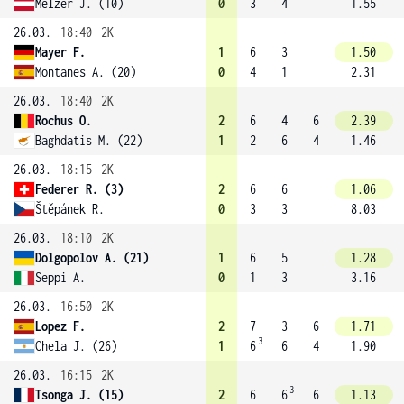
Melzer J. (10)
0
3
4
1.55
26.03.
18:40
2K
Mayer F.
1
6
3
1.50
Montanes A. (20)
0
4
1
2.31
26.03.
18:40
2K
Rochus O.
2
6
4
6
2.39
Baghdatis M. (22)
1
2
6
4
1.46
26.03.
18:15
2K
Federer R. (3)
2
6
6
1.06
Štěpánek R.
0
3
3
8.03
26.03.
18:10
2K
Dolgopolov A. (21)
1
6
5
1.28
Seppi A.
0
1
3
3.16
26.03.
16:50
2K
Lopez F.
2
7
3
6
1.71
3
Chela J. (26)
1
6
6
4
1.90
26.03.
16:15
2K
3
Tsonga J. (15)
2
6
6
6
1.13