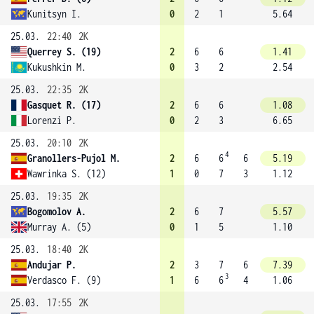
Kunitsyn I.
0
2
1
5.64
25.03.
22:40
2K
Querrey S. (19)
2
6
6
1.41
Kukushkin M.
0
3
2
2.54
25.03.
22:35
2K
Gasquet R. (17)
2
6
6
1.08
Lorenzi P.
0
2
3
6.65
25.03.
20:10
2K
4
Granollers-Pujol M.
2
6
6
6
5.19
Wawrinka S. (12)
1
0
7
3
1.12
25.03.
19:35
2K
Bogomolov A.
2
6
7
5.57
Murray A. (5)
0
1
5
1.10
25.03.
18:40
2K
Andujar P.
2
3
7
6
7.39
3
Verdasco F. (9)
1
6
6
4
1.06
25.03.
17:55
2K