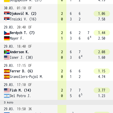
30.03.
01:10
OF
Djokovič N. (2)
2
6
6
1.06
Troicki V. (16)
0
3
2
7.58
29.03.
20:40
OF
Berdych T. (7)
2
6
2
7
1.44
4
Mayer F.
1
3
6
6
2.50
29.03.
18:40
OF
Anderson K.
2
6
7
2.08
4
Isner J. (30)
0
3
6
1.60
29.03.
17:15
OF
Ferrer D. (6)
2
6
6
1.15
Granollers-Pujol M.
0
1
2
4.74
29.03.
17:10
OF
Fish M. (14)
2
7
7
3.77
5
Del Potro J.
0
5
6
1.23
3. kolo
29.03.
19:50
3K