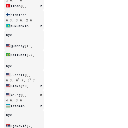
2-6, 1-6
Ilhan
[Q]
2
Nieminen
1
6-3, 3-6, 2-6
Kukushkin
2
bye
Querrey
[19]
Bellucci
[27]
bye
Russell
[Q]
1
7
3
6-3, 6
-7, 6
-7
Blake
[WC]
2
Young
[Q]
0
4-6, 3-6
Istomin
2
bye
Djokovič
[2]