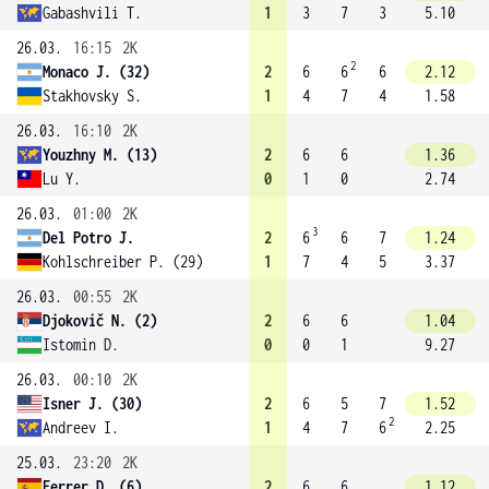
Gabashvili T.
1
3
7
3
5.10
26.03.
16:15
2K
2
Monaco J. (32)
2
6
6
6
2.12
Stakhovsky S.
1
4
7
4
1.58
26.03.
16:10
2K
Youzhny M. (13)
2
6
6
1.36
Lu Y.
0
1
0
2.74
26.03.
01:00
2K
3
Del Potro J.
2
6
6
7
1.24
Kohlschreiber P. (29)
1
7
4
5
3.37
26.03.
00:55
2K
Djokovič N. (2)
2
6
6
1.04
Istomin D.
0
0
1
9.27
26.03.
00:10
2K
Isner J. (30)
2
6
5
7
1.52
2
Andreev I.
1
4
7
6
2.25
25.03.
23:20
2K
Ferrer D. (6)
2
6
6
1.12