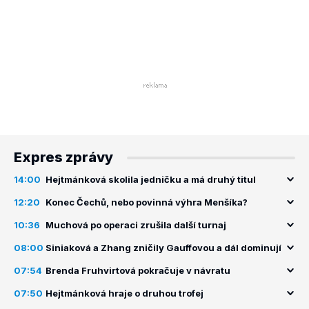
Expres zprávy
14:00
Hejtmánková skolila jedničku a má druhý titul
12:20
Konec Čechů, nebo povinná výhra Menšíka?
10:36
Muchová po operaci zrušila další turnaj
08:00
Siniaková a Zhang zničily Gauffovou a dál dominují
07:54
Brenda Fruhvirtová pokračuje v návratu
07:50
Hejtmánková hraje o druhou trofej