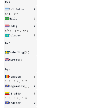
bye
Del Potro
2
6-4, 6-4
Mello
0
Dodig
2
7
6
-7, 6-4, 6-0
Golubev
1
bye
Soderling
[4]
Murray
[5]
bye
Hanescu
1
3-6, 6-4, 5-7
Bogomolov
[Q]
2
Giraldo
1
1-6, 6-2, 1-6
Andreev
2