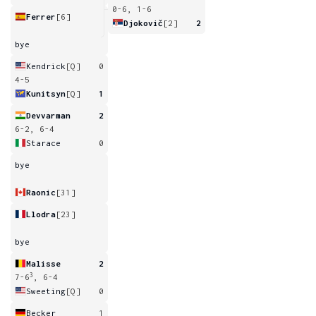
0-6, 1-6
Ferrer
[6]
Djokovič
[2]
2
bye
Kendrick
[Q]
0
4-5
Kunitsyn
[Q]
1
Devvarman
2
6-2, 6-4
Starace
0
bye
Raonic
[31]
Llodra
[23]
bye
Malisse
2
3
7-6
, 6-4
Sweeting
[Q]
0
Becker
1