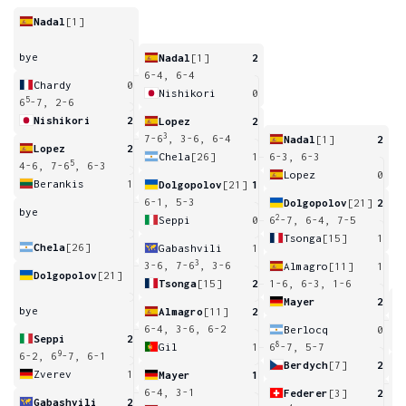
Nadal
[1]
bye
Nadal
[1]
2
6-4, 6-4
Chardy
0
Nishikori
0
5
6
-7, 2-6
Nishikori
2
Lopez
2
3
7-6
, 3-6, 6-4
Nadal
[1]
2
Lopez
2
Chela
[26]
1
6-3, 6-3
5
4-6, 7-6
, 6-3
Lopez
0
Berankis
1
Dolgopolov
[21]
1
6-1, 5-3
Dolgopolov
[21]
2
bye
2
Seppi
0
6
-7, 6-4, 7-5
Tsonga
[15]
1
Chela
[26]
Gabashvili
1
3
3-6, 7-6
, 3-6
Almagro
[11]
1
Dolgopolov
[21]
Tsonga
[15]
2
1-6, 6-3, 1-6
Mayer
2
bye
Almagro
[11]
2
6
6-4, 3-6, 6-2
Berlocq
0
Seppi
2
8
Gil
1
6
-7, 5-7
9
6-2, 6
-7, 6-1
Berdych
[7]
2
Zverev
1
Mayer
1
3
6-4, 3-1
Federer
[3]
2
Gabashvili
2