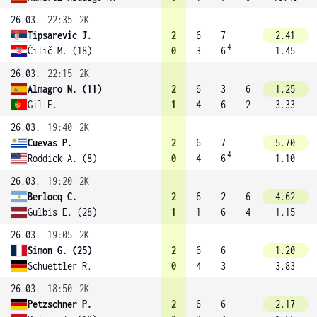
26.03.
22:35
2K
Tipsarevic J.
2
6
7
2.41
4
Čilič M. (18)
0
3
6
1.45
26.03.
22:15
2K
Almagro N. (11)
2
6
3
6
1.25
Gil F.
1
4
6
2
3.33
26.03.
19:40
2K
Cuevas P.
2
6
7
5.70
4
Roddick A. (8)
0
4
6
1.10
26.03.
19:20
2K
Berlocq C.
2
6
2
6
4.62
Gulbis E. (28)
1
1
6
4
1.15
26.03.
19:05
2K
Simon G. (25)
2
6
6
1.20
Schuettler R.
0
4
3
3.83
26.03.
18:50
2K
Petzschner P.
2
6
6
2.17