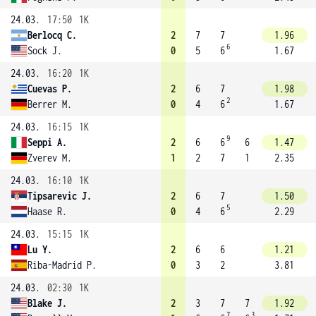
24.03.
17:50
1K
Berlocq C.
2
7
7
1.96
6
Sock J.
0
5
6
1.67
24.03.
16:20
1K
Cuevas P.
2
6
7
1.98
2
Berrer M.
0
4
6
1.67
24.03.
16:15
1K
9
Seppi A.
2
6
6
6
1.47
Zverev M.
1
2
7
1
2.35
24.03.
16:10
1K
Tipsarevic J.
2
6
7
1.50
5
Haase R.
0
4
6
2.29
24.03.
15:15
1K
Lu Y.
2
6
6
1.21
Riba-Madrid P.
0
3
2
3.81
24.03.
02:30
1K
Blake J.
2
3
7
7
1.92
7
3