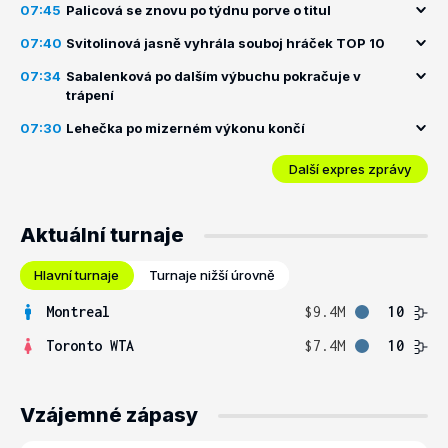
07:45
Palicová se znovu po týdnu porve o titul
07:40
Svitolinová jasně vyhrála souboj hráček TOP 10
07:34
Sabalenková po dalším výbuchu pokračuje v
trápení
07:30
Lehečka po mizerném výkonu končí
Další expres zprávy
Aktuální turnaje
Hlavní turnaje
Turnaje nižší úrovně
Montreal
$9.4M
10
Toronto WTA
$7.4M
10
Vzájemné zápasy