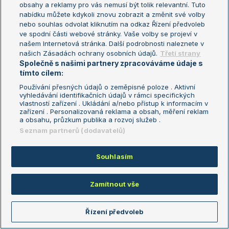
Samsonova L.
-
Rybakina E.
4-2
obsahy a reklamy pro vás nemusí být tolik relevantní. Tuto
nabídku můžete kdykoli znovu zobrazit a změnit své volby
Fomin S.
-
Zhukov M.
2-3
nebo souhlas odvolat kliknutím na odkaz Řízení předvoleb
ve spodní části webové stránky. Vaše volby se projeví v
Alexandrova E.
-
Svitolina E.
1-3
našem Internetová stránka. Další podrobnosti naleznete v
našich Zásadách ochrany osobních údajů.
Třetí strany
Lootsma N.
-
Koenders R.
2-1
Společně s našimi partnery zpracováváme údaje s
tímto cílem:
Používání přesných údajů o zeměpisné poloze . Aktivní
Profily hráčů
vyhledávání identifikačních údajů v rámci specifických
vlastností zařízení . Ukládání a/nebo přístup k informacím v
zařízení . Personalizovaná reklama a obsah, měření reklam
a obsahu, průzkum publika a rozvoj služeb .
Seznam partnerů (dodavatelů)
Sázkařský žebříček
Souhlasím
Nejziskovější
Nejztrátovější
Cerundolo Juan Manuel
Zamítnout vše
+1737
Eala Alexandra
+1131
Řízení předvoleb
Obradovic Andrea
+1126