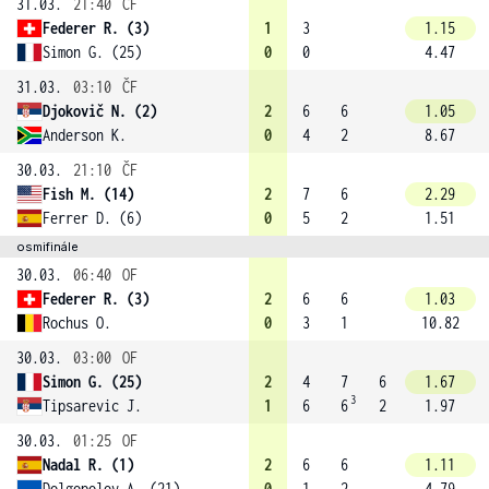
31.03.
21:40
ČF
Federer R. (3)
1
3
1.15
Simon G. (25)
0
0
4.47
31.03.
03:10
ČF
Djokovič N. (2)
2
6
6
1.05
Anderson K.
0
4
2
8.67
30.03.
21:10
ČF
Fish M. (14)
2
7
6
2.29
Ferrer D. (6)
0
5
2
1.51
osmifinále
30.03.
06:40
OF
Federer R. (3)
2
6
6
1.03
Rochus O.
0
3
1
10.82
30.03.
03:00
OF
Simon G. (25)
2
4
7
6
1.67
3
Tipsarevic J.
1
6
6
2
1.97
30.03.
01:25
OF
Nadal R. (1)
2
6
6
1.11
Dolgopolov A. (21)
0
1
2
4.79