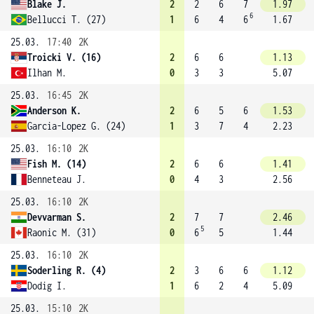
Blake J.
2
2
6
7
1.97
6
Bellucci T. (27)
1
6
4
6
1.67
25.03.
17:40
2K
Troicki V. (16)
2
6
6
1.13
Ilhan M.
0
3
3
5.07
25.03.
16:45
2K
Anderson K.
2
6
5
6
1.53
Garcia-Lopez G. (24)
1
3
7
4
2.23
25.03.
16:10
2K
Fish M. (14)
2
6
6
1.41
Benneteau J.
0
4
3
2.56
25.03.
16:10
2K
Devvarman S.
2
7
7
2.46
5
Raonic M. (31)
0
6
5
1.44
25.03.
16:10
2K
Soderling R. (4)
2
3
6
6
1.12
Dodig I.
1
6
2
4
5.09
25.03.
15:10
2K