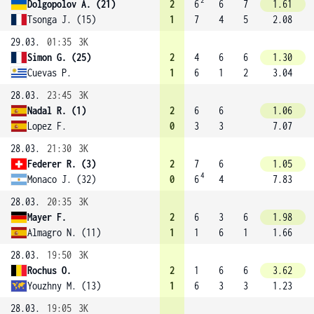
2
Dolgopolov A. (21)
2
6
6
7
1.61
Tsonga J. (15)
1
7
4
5
2.08
29.03.
01:35
3K
Simon G. (25)
2
4
6
6
1.30
Cuevas P.
1
6
1
2
3.04
28.03.
23:45
3K
Nadal R. (1)
2
6
6
1.06
Lopez F.
0
3
3
7.07
28.03.
21:30
3K
Federer R. (3)
2
7
6
1.05
4
Monaco J. (32)
0
6
4
7.83
28.03.
20:35
3K
Mayer F.
2
6
3
6
1.98
Almagro N. (11)
1
1
6
1
1.66
28.03.
19:50
3K
Rochus O.
2
1
6
6
3.62
Youzhny M. (13)
1
6
3
3
1.23
28.03.
19:05
3K