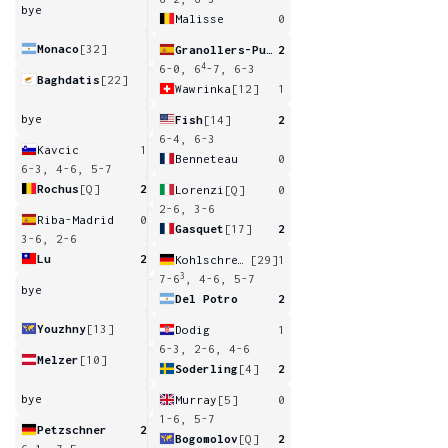
bye
Malisse
0
Monaco
[32]
Granollers-Pujol
2
4
6-0, 6
-7, 6-3
Baghdatis
[22]
Wawrinka
[12]
1
bye
Fish
[14]
2
6-4, 6-3
Kavcic
1
Benneteau
0
6-3, 4-6, 5-7
Rochus
[Q]
2
Lorenzi
[Q]
0
2-6, 3-6
Riba-Madrid
0
Gasquet
[17]
2
3-6, 2-6
Lu
2
Kohlschreiber
[29]
1
3
7-6
, 4-6, 5-7
bye
Del Potro
2
Youzhny
[13]
Dodig
1
6-3, 2-6, 4-6
Melzer
[10]
Soderling
[4]
2
bye
Murray
[5]
0
1-6, 5-7
Petzschner
2
Bogomolov
[Q]
2