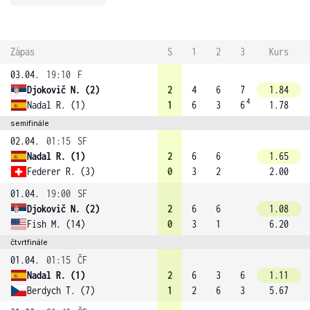
Zápas
S
1
2
3
Kurs
03.04.
19:10
F
Djokovič N. (2)
2
4
6
7
1.84
4
Nadal R. (1)
1
6
3
6
1.78
semifinále
02.04.
01:15
SF
Nadal R. (1)
2
6
6
1.65
Federer R. (3)
0
3
2
2.00
01.04.
19:00
SF
Djokovič N. (2)
2
6
6
1.08
Fish M. (14)
0
3
1
6.20
čtvrtfinále
01.04.
01:15
ČF
Nadal R. (1)
2
6
3
6
1.11
Berdych T. (7)
1
2
6
3
5.67