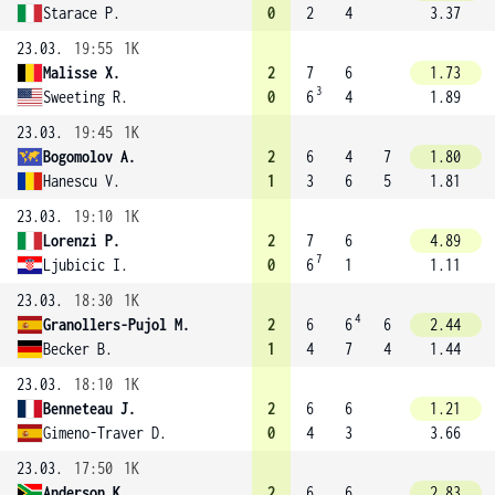
Starace P.
0
2
4
3.37
23.03.
19:55
1K
Malisse X.
2
7
6
1.73
3
Sweeting R.
0
6
4
1.89
23.03.
19:45
1K
Bogomolov A.
2
6
4
7
1.80
Hanescu V.
1
3
6
5
1.81
23.03.
19:10
1K
Lorenzi P.
2
7
6
4.89
7
Ljubicic I.
0
6
1
1.11
23.03.
18:30
1K
4
Granollers-Pujol M.
2
6
6
6
2.44
Becker B.
1
4
7
4
1.44
23.03.
18:10
1K
Benneteau J.
2
6
6
1.21
Gimeno-Traver D.
0
4
3
3.66
23.03.
17:50
1K
Anderson K.
2
6
6
2.83