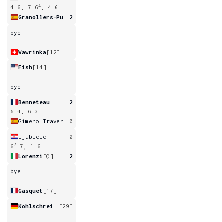
4
4-6, 7-6
, 4-6
Granollers-Pujol
2
bye
Wawrinka
[12]
Fish
[14]
bye
Benneteau
2
6-4, 6-3
Gimeno-Traver
0
Ljubicic
0
7
6
-7, 1-6
Lorenzi
[Q]
2
bye
Gasquet
[17]
Kohlschreiber
[29]