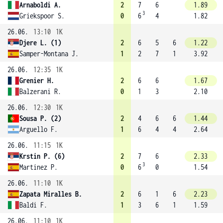
Arnaboldi A.
2
7
6
1.89
3
Griekspoor S.
0
6
4
1.82
26.06.
13:10
1K
Djere L. (1)
2
6
5
6
1.22
Samper-Montana J.
1
2
7
1
3.92
26.06.
12:35
1K
Grenier H.
2
6
6
1.67
Balzerani R.
0
1
3
2.10
26.06.
12:30
1K
Sousa P. (2)
2
4
6
6
1.44
Arguello F.
1
6
4
4
2.64
26.06.
11:15
1K
Krstin P. (6)
2
7
6
2.33
3
Martinez P.
0
6
0
1.54
26.06.
11:10
1K
Zapata Miralles B.
2
6
1
6
2.23
Baldi F.
1
3
6
1
1.59
26.06.
11:10
1K