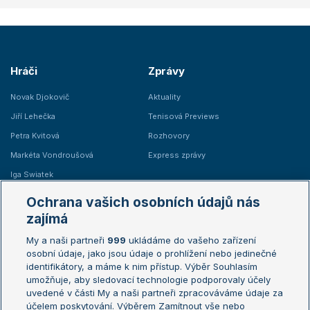
Hráči
Zprávy
Novak Djokovič
Aktuality
Jiří Lehečka
Tenisová Previews
Petra Kvitová
Rozhovory
Markéta Vondroušová
Express zprávy
Iga Swiatek
Marie Bouzková
Ochrana vašich osobních údajů nás
Žebříčky
Kalendář turnajů
zajímá
My a naši partneři
999
ukládáme do vašeho zařízení
Žebříček ATP (muži)
Australian Open
osobní údaje, jako jsou údaje o prohlížení nebo jedinečné
Žebříček WTA (ženy)
French Open
identifikátory, a máme k nim přístup. Výběr Souhlasím
umožňuje, aby sledovací technologie podporovaly účely
Sázkařský žebříček
Wimbledon
uvedené v části My a naši partneři zpracováváme údaje za
US Open
účelem poskytování. Výběrem Zamítnout vše nebo