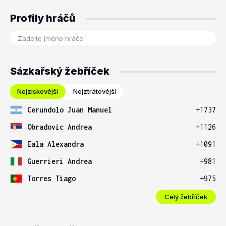
Profily hráčů
Sázkařský žebříček
Nejziskovější
Nejztrátovější
Cerundolo Juan Manuel
+1737
Obradovic Andrea
+1126
Eala Alexandra
+1091
Guerrieri Andrea
+981
Torres Tiago
+975
Celý žebříček