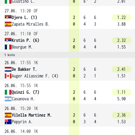
Giustino L.
0
6
2
2.01
27.06.
13:20
OF
Djere L. (1)
2
6
6
1.22
Zapata Miralles B.
0
4
3
3.88
27.06.
11:10
OF
Krstin P. (6)
2
6
6
2.32
Bourgue M.
0
4
4
1.55
1. kolo
26.06.
17:55
1K
De Bakker T.
2
6
6
2.41
Auger Aliassime F. (4)
0
2
1
1.51
26.06.
15:55
1K
Quinzi G. (7)
2
6
6
1.11
Casanova H.
0
4
4
5.90
26.06.
15:20
1K
Vilella Martinez M.
2
6
6
2.36
Popyrin A.
0
3
4
1.53
26.06.
14:00
1K