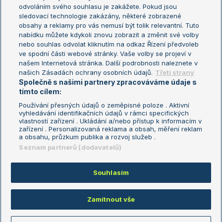
odvoláním svého souhlasu je zakážete. Pokud jsou
Turnaj mistrů
sledovací technologie zakázány, některé zobrazené
Turnaj mistryň
obsahy a reklamy pro vás nemusí být tolik relevantní. Tuto
Aktualní trendy
nabídku můžete kdykoli znovu zobrazit a změnit své volby
nebo souhlas odvolat kliknutím na odkaz Řízení předvoleb
ve spodní části webové stránky. Vaše volby se projeví v
Fotbalové přestupy
našem Internetová stránka. Další podrobnosti naleznete v
Livesport Daily
našich Zásadách ochrany osobních údajů.
Třetí strany
Společně s našimi partnery zpracováváme údaje s
LS Prague Open
tímto cílem:
Používání přesných údajů o zeměpisné poloze . Aktivní
vyhledávání identifikačních údajů v rámci specifických
vlastností zařízení . Ukládání a/nebo přístup k informacím v
Podmínky užití
Nastavení soukromí
zařízení . Personalizovaná reklama a obsah, měření reklam
GDPR a žurnalistika
Reklama
a obsahu, průzkum publika a rozvoj služeb .
Informace o zpracování osobních
Kontakt
Seznam partnerů (dodavatelů)
údajů
Tiráž
Souhlasím
Copyright © 2008-2026 TenisPortal.cz. Využíváme zpravodajství ČTK.
Zamítnout vše