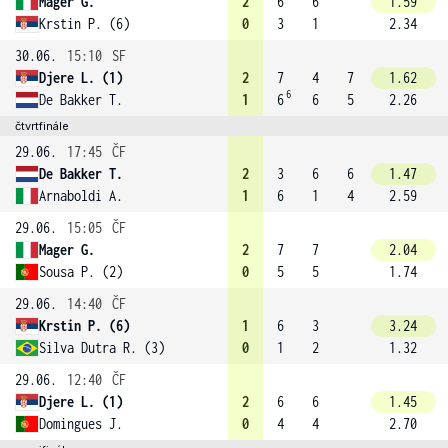
Mager G.
2
6
6
1.59
Krstin P. (6)
0
3
1
2.34
30.06.
15:10
SF
Djere L. (1)
2
7
4
7
1.62
6
De Bakker T.
1
6
6
5
2.26
čtvrtfinále
29.06.
17:45
ČF
De Bakker T.
2
3
6
6
1.47
Arnaboldi A.
1
6
1
4
2.59
29.06.
15:05
ČF
Mager G.
2
7
7
2.04
Sousa P. (2)
0
5
5
1.74
29.06.
14:40
ČF
Krstin P. (6)
1
6
3
3.24
Silva Dutra R. (3)
0
1
2
1.32
29.06.
12:40
ČF
Djere L. (1)
2
6
6
1.45
Domingues J.
0
4
4
2.70