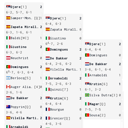
Djere
[1]
2
6-2, 5-7, 6-1
Samper-Montana
[Q]
1
Djere
[1]
2
6-4, 6-3
Zapata Miralles
2
Zapata Miralles
0
6-3, 1-6, 6-1
Baldi
[WC]
1
Giustino
0
4
6
-7, 2-6
Djere
[1]
2
Giustino
2
Domingues
2
6-4, 6-4
6-3, 6-2
Domingues
0
Neuchrist
0
De Bakker
2
6-4, 2-6, 6-2
De Bakker
2
Domingues
2
Vilella Martinez
1
3-6, 6-1, 6-4
6
6
-7, 6-3, 6-4
Arnaboldi
1
Berlocq
[5]
1
Arnaboldi
2
7-5, 2-6, 6-3
Krstin
[6]
1
Auger Aliassime
[4]
0
Quinzi
[7]
1
6-1, 3-2
2-6, 1-6
Silva Dutra
[3]
0
De Bakker
2
Krstin
[6]
2
7
6-4, 6-4
Mager
[Q]
2
Popyrin
[Q]
0
Bourgue
0
7-5, 7-5
3-6, 4-6
Sousa
[2]
0
Vilella Martinez
2
Grenier
[Q]
0
3
4-6, 3-6
Arnaboldi
2