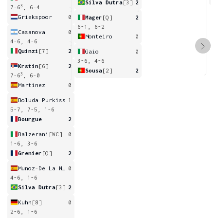
Silva Dutra
[3]
2
3
7-6
, 6-4
Griekspoor
0
Mager
[Q]
2
6-1, 6-2
Casanova
0
Monteiro
0
4-6, 4-6
Quinzi
[7]
2
Gaio
0
3-6, 4-6
Krstin
[6]
2
Sousa
[2]
2
3
7-6
, 6-0
Martinez
0
Boluda-Purkiss
1
5-7, 7-5, 1-6
Bourgue
2
Balzerani
[WC]
0
1-6, 3-6
Grenier
[Q]
2
Munoz-De La Nava
0
4-6, 1-6
Silva Dutra
[3]
2
Kuhn
[8]
0
2-6, 1-6