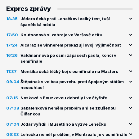
Expres zprávy
18:35
Jódara čeká proti Lehečkovi velký test, tuší
španělská média
17:50
Knutsonová si zahraje ve Varšavě o titul
17:24
Alcaraz se Sinnerem prokazují svoji výjimečnost
16:26
Valdmannová po osmi zápasech padla, končí v
semifinále
11:37
Menšíka čeká těžký boj o osmifinále na Masters
09:04
Štěpánek s volbou povrchu proti Spojeným státům
nesouhlasí
07:15
Nosková s Bouzkovou dohrály i ve čtyřhře
07:08
Sabalenková neměla problém ani se zkušenou
Číňankou
07:04
Jódar vyřídil i Musettiho a vyzve Lehečku
06:33
Lehečka neměl problém, v Montrealu je v osmifinále