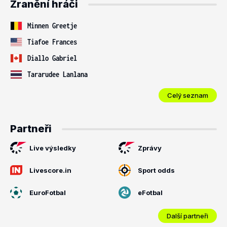
Zranění hráči
Minnen Greetje
Tiafoe Frances
Diallo Gabriel
Tararudee Lanlana
Celý seznam
Partneři
Live výsledky
Zprávy
Livescore.in
Sport odds
EuroFotbal
eFotbal
Další partneři