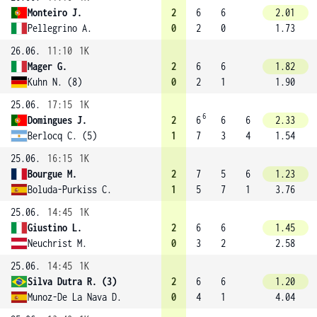
Monteiro J.
2
6
6
2.01
Pellegrino A.
0
2
0
1.73
26.06.
11:10
1K
Mager G.
2
6
6
1.82
Kuhn N. (8)
0
2
1
1.90
25.06.
17:15
1K
6
Domingues J.
2
6
6
6
2.33
Berlocq C. (5)
1
7
3
4
1.54
25.06.
16:15
1K
Bourgue M.
2
7
5
6
1.23
Boluda-Purkiss C.
1
5
7
1
3.76
25.06.
14:45
1K
Giustino L.
2
6
6
1.45
Neuchrist M.
0
3
2
2.58
25.06.
14:45
1K
Silva Dutra R. (3)
2
6
6
1.20
Munoz-De La Nava D.
0
4
1
4.04