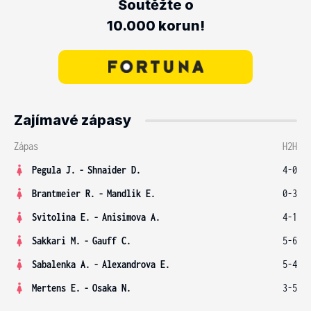
Soutěžte o
10.000 korun!
Zajímavé zápasy
Zápas
H2H
Pegula J.
-
Shnaider D.
4-0
Brantmeier R.
-
Mandlik E.
0-3
Svitolina E.
-
Anisimova A.
4-1
Sakkari M.
-
Gauff C.
5-6
Sabalenka A.
-
Alexandrova E.
5-4
Mertens E.
-
Osaka N.
3-5