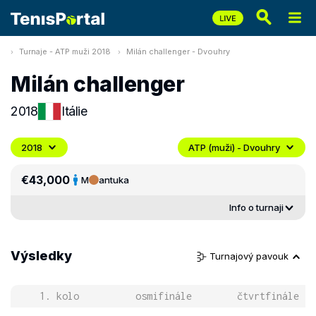
Turnaje - ATP muži 2018
Milán challenger - Dvouhry
Milán challenger
2018
Itálie
2018
ATP (muži) - Dvouhry
€43,000
M
antuka
Info o turnaji
Výsledky
Turnajový pavouk
1. kolo
osmifinále
čtvrtfinále