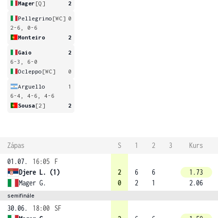
Mager
[Q]
2
Pellegrino
[WC]
0
2-6, 0-6
Monteiro
2
Gaio
2
6-3, 6-0
Ocleppo
[WC]
0
Arguello
1
6-4, 4-6, 4-6
Sousa
[2]
2
Zápas
S
1
2
3
Kurs
01.07.
16:05
F
Djere L. (1)
2
6
6
1.73
Mager G.
0
2
1
2.06
semifinále
30.06.
18:00
SF