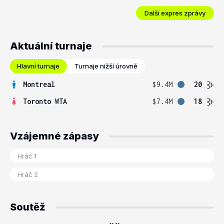
Další expres zprávy
Aktuální turnaje
Hlavní turnaje
Turnaje nižší úrovně
Montreal
$9.4M
20
Toronto WTA
$7.4M
18
Vzájemné zápasy
Soutěž