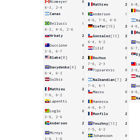
Niemeyer
0
Mathieu
2
6-0,
6-3, 2-4
R
Canas
1
Anderson
1
4-6, 7-6, 4-6
N
Bellucci
1
Kiefer
[15]
2
4-6,
6-2, 4-6, 2-6
M
Hrbaty
2
Gonzalez
[12]
2
6-4, 6-2
Y
Guccione
0
Čilič
0
6-7,
3-6, 6-7
D
Blake
[8]
2
Rochus
1
7-6, 2-3
L
Davydenko
[4]
2
Tipsarevic
0
2-6,
6-4, 6-2
M
Gulbis
0
Nalbandian
[7]
2
7-6, 6-1
A
Mathieu
2
Massu
0
4-6,
7-6, 6-2
N
Lapentti
0
Hanescu
0
4-6, 6-7
Loglo
0
Monfils
2
3-6, 2-6
Anderson
2
Youzhny
[13]
2
7-5, 6-2
Mirnyi
0
Johansson
0
3-6, 1-6