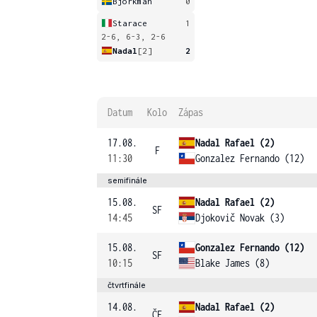
Bjorkman
0
Starace
1
2-6, 6-3, 2-6
Nadal
[2]
2
Datum
Kolo
Zápas
17.08.
Nadal Rafael (2)
F
11:30
Gonzalez Fernando (12)
semifinále
15.08.
Nadal Rafael (2)
SF
14:45
Djokovič Novak (3)
15.08.
Gonzalez Fernando (12)
SF
10:15
Blake James (8)
čtvrtfinále
14.08.
Nadal Rafael (2)
ČF