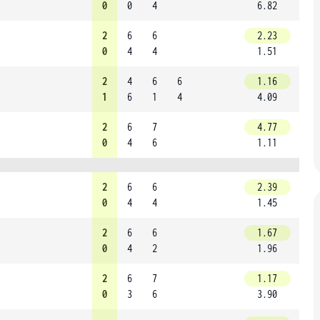
0
0
4
6.82
2
6
6
2.23
0
4
4
1.51
2
4
6
6
1.16
1
6
1
4
4.09
2
6
7
4.77
0
4
6
1.11
2
6
6
2.39
0
4
4
1.45
2
6
6
1.67
0
4
2
1.96
2
6
7
1.17
0
3
6
3.90