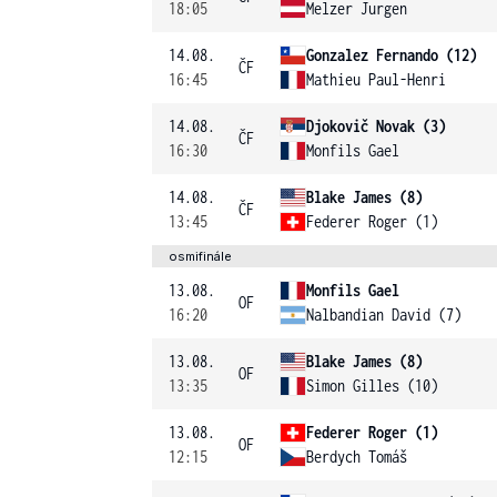
18:05
Melzer Jurgen
14.08.
Gonzalez Fernando (12)
ČF
16:45
Mathieu Paul-Henri
14.08.
Djokovič Novak (3)
ČF
16:30
Monfils Gael
14.08.
Blake James (8)
ČF
13:45
Federer Roger (1)
osmifinále
13.08.
Monfils Gael
OF
16:20
Nalbandian David (7)
13.08.
Blake James (8)
OF
13:35
Simon Gilles (10)
13.08.
Federer Roger (1)
OF
12:15
Berdych Tomáš