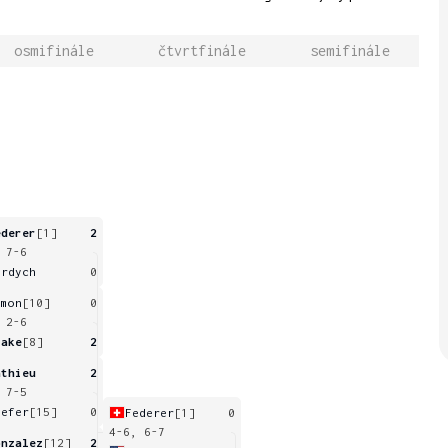
osmifinále
čtvrtfinále
semifinále
ederer
[1]
2
 7-6
erdych
0
imon
[10]
0
 2-6
lake
[8]
2
athieu
2
 7-5
iefer
[15]
0
Federer
[1]
0
4-6, 6-7
onzalez
[12]
2