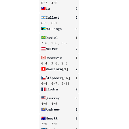
6-7, 4-6
Lu
2
Calleri
2
6-1, 6-1
Mullings
0
Daniel
1
7-6, 1-6, 6-8
Melzer
2
Dancevic
1
6-4, 3-6, 2-6
Wawrinka
[9]
2
Štěpánek
[16]
1
6-4, 6-7, 9-11
Llodra
2
Querrey
0
4-6, 4-6
Andreev
2
Hewitt
2
7-5, 7-6