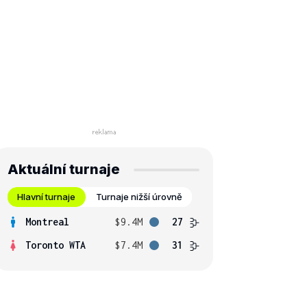
Aktuální turnaje
Hlavní turnaje
Turnaje nižší úrovně
Montreal
$9.4M
27
Toronto WTA
$7.4M
31