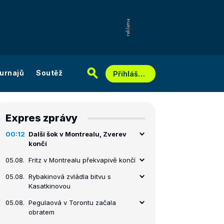
urnajů
Soutěž
Přihlášení
Expres zprávy
00:12
Další šok v Montrealu, Zverev
končí
05.08.
Fritz v Montrealu překvapivě končí
05.08.
Rybakinová zvládla bitvu s
Kasatkinovou
05.08.
Pegulaová v Torontu začala
obratem