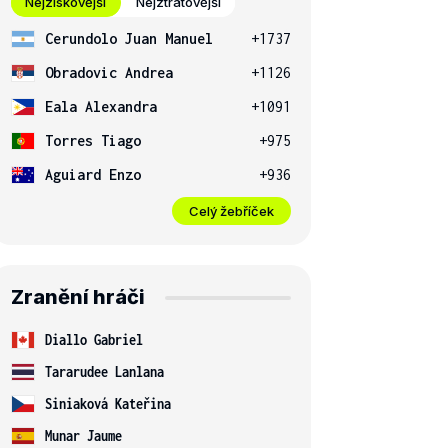
Nejziskovější
Nejztrátovější
Cerundolo Juan Manuel
+1737
Obradovic Andrea
+1126
Eala Alexandra
+1091
Torres Tiago
+975
Aguiard Enzo
+936
Celý žebříček
Zranění hráči
Diallo Gabriel
Tararudee Lanlana
Siniaková Kateřina
Munar Jaume