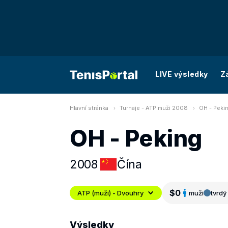
LIVE výsledky
Z
Hlavní stránka
Turnaje - ATP muži 2008
OH - Peki
OH - Peking
2008
Čína
$0
ATP (muži) - Dvouhry
muži
tvrdý 
Výsledky