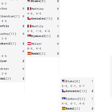
Blake
[8]
2
 6-3
ochus
0
Mathieu
0
4-6, 4-6
albandian
[7]
0
Gonzalez
[12]
2
 4-6
onfils
2
Monfils
1
6-4, 1-6, 4-6
ouzhny
[13]
0
Djokovič
[3]
2
 3-6
jokovič
[3]
2
Melzer
0
0-6, 4-6
u
0
Nadal
[2]
2
 4-6
elzer
2
ndreev
0
 2-6
adal
[2]
2
Blake
[8]
1
6-4, 5-7, 6-7
Gonzalez
[12]
2
Djokovič
[3]
1
4-6, 6-1, 4-6
Nadal
[2]
2