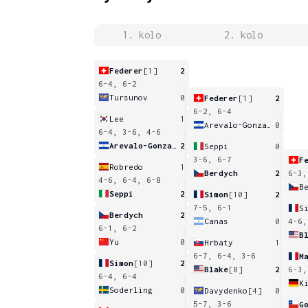
1. kolo
2. kolo
Federer
[1]
2
6-4, 6-2
Tursunov
0
Federer
[1]
2
6-2, 6-4
Lee
1
Arevalo-Gonzalez
0
6-4, 3-6, 4-6
Arevalo-Gonzalez
2
Seppi
0
3-6, 6-7
F
Robredo
1
Berdych
2
6-3,
4-6, 6-4, 6-8
B
Seppi
2
Simon
[10]
2
7-5, 6-1
S
Berdych
2
Canas
0
4-6,
6-1, 6-2
B
Yu
0
Hrbaty
1
6-7, 6-4, 3-6
M
Simon
[10]
2
Blake
[8]
2
6-3,
6-4, 6-4
K
Soderling
0
Davydenko
[4]
0
5-7, 3-6
G