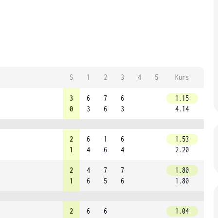
S
1
2
3
4
5
Kurs
3
6
7
6
1.15
0
3
6
3
4.14
2
6
1
6
1.53
1
4
6
4
2.20
2
4
7
7
1.80
1
6
5
6
1.80
2
6
6
1.04