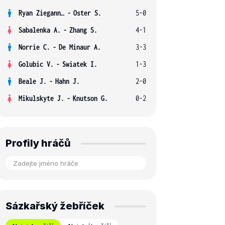
Ryan Ziegann S.
-
Oster S.
5-0
Sabalenka A.
-
Zhang S.
4-1
Norrie C.
-
De Minaur A.
3-3
Golubic V.
-
Swiatek I.
1-3
Beale J.
-
Hahn J.
2-0
Mikulskyte J.
-
Knutson G.
0-2
Profily hráčů
Sázkařský žebříček