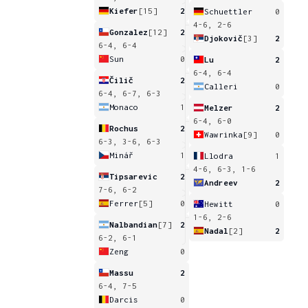
Kiefer
[15]
2
Schuettler
0
4-6, 2-6
Gonzalez
[12]
2
Djokovič
[3]
2
6-4, 6-4
Sun
0
Lu
2
6-4, 6-4
Čilič
2
Calleri
0
6-4, 6-7, 6-3
Monaco
1
Melzer
2
6-4, 6-0
Rochus
2
Wawrinka
[9]
0
6-3, 3-6, 6-3
Minář
1
Llodra
1
4-6, 6-3, 1-6
Tipsarevic
2
Andreev
2
7-6, 6-2
Ferrer
[5]
0
Hewitt
0
1-6, 2-6
Nalbandian
[7]
2
Nadal
[2]
2
6-2, 6-1
Zeng
0
Massu
2
6-4, 7-5
Darcis
0