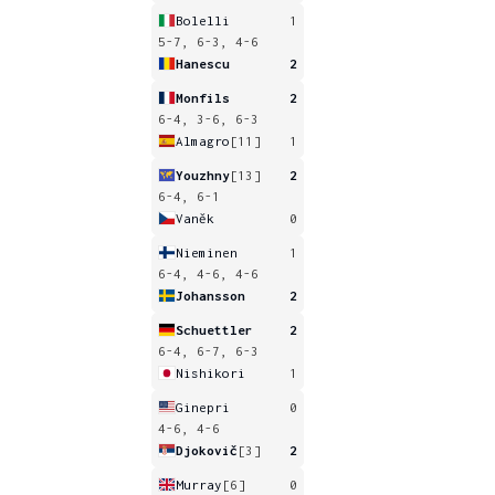
Bolelli
1
5-7, 6-3, 4-6
Hanescu
2
Monfils
2
6-4, 3-6, 6-3
Almagro
[11]
1
Youzhny
[13]
2
6-4, 6-1
Vaněk
0
Nieminen
1
6-4, 4-6, 4-6
Johansson
2
Schuettler
2
6-4, 6-7, 6-3
Nishikori
1
Ginepri
0
4-6, 4-6
Djokovič
[3]
2
Murray
[6]
0