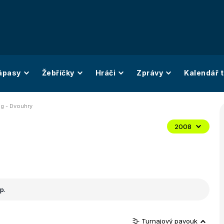
ápasy
Žebříčky
Hráči
Zprávy
Kalendář t
ng - Dvouhry
2008
p.
Turnajový pavouk