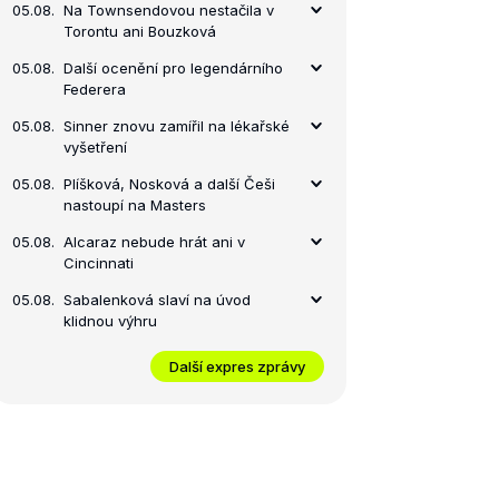
05.08.
Na Townsendovou nestačila v
Torontu ani Bouzková
finále
05.08.
Další ocenění pro legendárního
Federera
05.08.
Sinner znovu zamířil na lékařské
vyšetření
05.08.
Plíšková, Nosková a další Češi
nastoupí na Masters
05.08.
Alcaraz nebude hrát ani v
Cincinnati
05.08.
Sabalenková slaví na úvod
klidnou výhru
Další expres zprávy