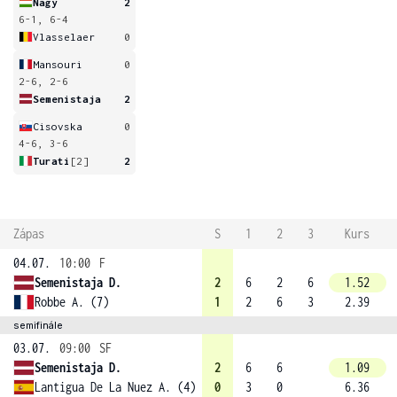
Nagy
2
6-1, 6-4
Vlasselaer
0
Mansouri
0
2-6, 2-6
Semenistaja
2
Cisovska
0
4-6, 3-6
Turati
[2]
2
Zápas
S
1
2
3
Kurs
04.07.
10:00
F
Semenistaja D.
2
6
2
6
1.52
Robbe A. (7)
1
2
6
3
2.39
semifinále
03.07.
09:00
SF
Semenistaja D.
2
6
6
1.09
Lantigua De La Nuez A. (4)
0
3
0
6.36