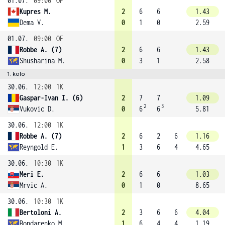
01.07.
09:00
OF
Kupres M.
2
6
6
1.43
Dema V.
0
1
0
2.59
01.07.
09:00
OF
Robbe A. (7)
2
6
6
1.43
Shusharina M.
0
3
1
2.58
1. kolo
30.06.
12:00
1K
Gaspar-Ivan I. (6)
2
7
7
1.09
2
3
Vukovic D.
0
6
6
5.81
30.06.
12:00
1K
Robbe A. (7)
2
6
2
6
1.16
Reyngold E.
1
3
6
4
4.65
30.06.
10:30
1K
Meri E.
2
6
6
1.03
Mrvic A.
0
1
0
8.65
30.06.
10:30
1K
Bertoloni A.
2
3
6
6
4.04
Bondarenko M.
1
6
4
4
1.19