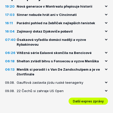
19:20
Nová generace v Montrealu přepisuje historii
17:03
Sinner nebude hrát ani v Cincinnati
16:11
Parádní pohled na žebříček nejlepších tenistek
16:04
Zajímavý dotaz Djokoviče pobavil
07:40
Ósakaová vyřadila domácí naději a vyzve
Rybakinovou
06:26
Vítězná série Ealaové skončila na Bencicové
06:18
Shelton zvládl bitvu s Fonsecou a vyzve Menšíka
06:13
Menšík si poradil i s Van De Zandschulpem a je ve
čtvrtfinále
09.08.
Gauffová zastavila jízdu ruské teenagerky
09.08.
22 Čechů si zahraje US Open
Další expres zprávy