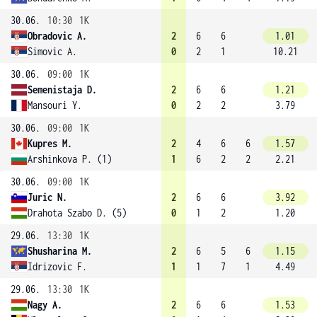
30.06.
10:30
1K
Obradovic A.
2
6
6
1.01
Simovic A.
0
2
1
10.21
30.06.
09:00
1K
Semenistaja D.
2
6
6
1.21
Mansouri Y.
0
2
2
3.79
30.06.
09:00
1K
Kupres M.
2
4
6
6
1.57
Arshinkova P. (1)
1
6
2
2
2.21
30.06.
09:00
1K
Juric N.
2
6
6
3.92
Drahota Szabo D. (5)
0
1
2
1.20
29.06.
13:30
1K
Shusharina M.
2
6
5
6
1.15
Idrizovic F.
1
1
7
1
4.49
29.06.
13:30
1K
Nagy A.
2
6
6
1.53