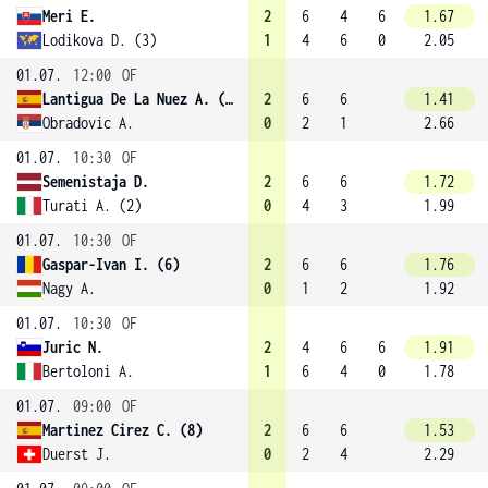
Meri E.
2
6
4
6
1.67
Lodikova D. (3)
1
4
6
0
2.05
01.07.
12:00
OF
Lantigua De La Nuez A. (4)
2
6
6
1.41
Obradovic A.
0
2
1
2.66
01.07.
10:30
OF
Semenistaja D.
2
6
6
1.72
Turati A. (2)
0
4
3
1.99
01.07.
10:30
OF
Gaspar-Ivan I. (6)
2
6
6
1.76
Nagy A.
0
1
2
1.92
01.07.
10:30
OF
Juric N.
2
4
6
6
1.91
Bertoloni A.
1
6
4
0
1.78
01.07.
09:00
OF
Martinez Cirez C. (8)
2
6
6
1.53
Duerst J.
0
2
4
2.29