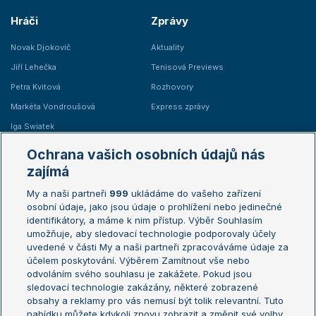
Hráči
Zprávy
Novak Djokovič
Aktuality
Jiří Lehečka
Tenisová Previews
Petra Kvitová
Rozhovory
Markéta Vondroušová
Express zprávy
Iga Swiatek
Marie Bouzková
Ochrana vašich osobních údajů nás
Žebříčky
Kalendář turnajů
zajímá
My a naši partneři
999
ukládáme do vašeho zařízení
Žebříček ATP (muži)
Australian Open
osobní údaje, jako jsou údaje o prohlížení nebo jedinečné
Žebříček WTA (ženy)
French Open
identifikátory, a máme k nim přístup. Výběr Souhlasím
umožňuje, aby sledovací technologie podporovaly účely
Sázkařský žebříček
Wimbledon
uvedené v části My a naši partneři zpracováváme údaje za
US Open
účelem poskytování. Výběrem Zamítnout vše nebo
odvoláním svého souhlasu je zakážete. Pokud jsou
Turnaj mistrů
sledovací technologie zakázány, některé zobrazené
Turnaj mistryň
obsahy a reklamy pro vás nemusí být tolik relevantní. Tuto
Aktualní trendy
nabídku můžete kdykoli znovu zobrazit a změnit své volby