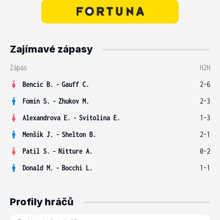
Zajímavé zápasy
Zápas
H2H
Bencic B.
-
Gauff C.
2-6
Fomin S.
-
Zhukov M.
2-3
Alexandrova E.
-
Svitolina E.
1-3
Menšík J.
-
Shelton B.
2-1
Patil S.
-
Nitture A.
0-2
Donald M.
-
Bocchi L.
1-1
Profily hráčů