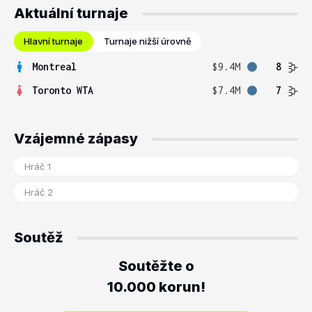
Aktuální turnaje
Hlavní turnaje
Turnaje nižší úrovně
Montreal
$9.4M
8
Toronto WTA
$7.4M
7
Vzájemné zápasy
Soutěž
Soutěžte o
10.000 korun!