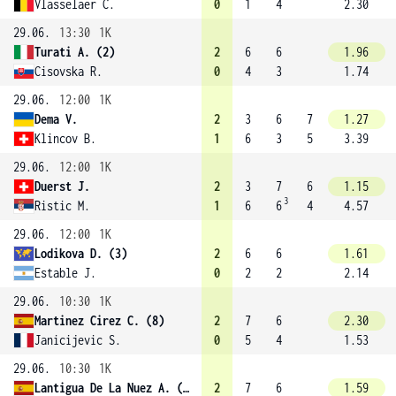
Vlasselaer C.
0
1
4
2.30
29.06.
13:30
1K
Turati A. (2)
2
6
6
1.96
Cisovska R.
0
4
3
1.74
29.06.
12:00
1K
Dema V.
2
3
6
7
1.27
Klincov B.
1
6
3
5
3.39
29.06.
12:00
1K
Duerst J.
2
3
7
6
1.15
3
Ristic M.
1
6
6
4
4.57
29.06.
12:00
1K
Lodikova D. (3)
2
6
6
1.61
Estable J.
0
2
2
2.14
29.06.
10:30
1K
Martinez Cirez C. (8)
2
7
6
2.30
Janicijevic S.
0
5
4
1.53
29.06.
10:30
1K
Lantigua De La Nuez A. (4)
2
7
6
1.59