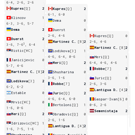
6-4, 2-6, 2-6
Kupres
[Q]
2
Kupres
[Q]
2
6-1, 6-0
Klincov
1
Dema
0
6-3, 3-6, 5-7
Dema
2
Duerst
0
2-6, 4-6
Kupres
[Q]
0
Duerst
2
Martinez Cirez
[8]
2
2-6, 4-6
3
3-6, 7-6
, 6-4
Martinez Cirez
[8]
2
Ristic
[WC]
1
Lodikova
[3]
1
4-6, 6-4, 0-6
Meri
[Q]
1
Janicijevic
0
Meri
[Q]
2
6-4, 4-6, 4-6
5-7, 4-6
Robbe
[7]
2
Martinez Cirez
[8]
2
Shusharina
0
3-6, 1-6
Juric
[Q]
0
Lodikova
[3]
2
Robbe
[7]
2
2-6, 3-6
6-2, 6-2
Lantigua De La Nuez
[4]
2
Estable
0
Juric
[Q]
2
3
4-6, 6-4, 6-0
Gaspar-Ivan
[6]
0
Mrvic
[WC]
0
Bertoloni
[Q]
1
0-6, 2-6
1-6, 0-6
Semenistaja
2
Meri
[Q]
2
Obradovic
[Q]
0
3
2-6, 1-6
Idrizovic
[WC]
1
Lantigua De La Nuez
[4]
2
1-6, 7-5, 1-6
Shusharina
2