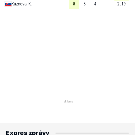
Kuzmova K.
0
5
4
2.19
Expres zprávy