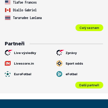
Tiafoe Frances
Diallo Gabriel
Tararudee Lanlana
Celý seznam
Partneři
Live výsledky
Zprávy
Livescore.in
Sport odds
EuroFotbal
eFotbal
Další partneři