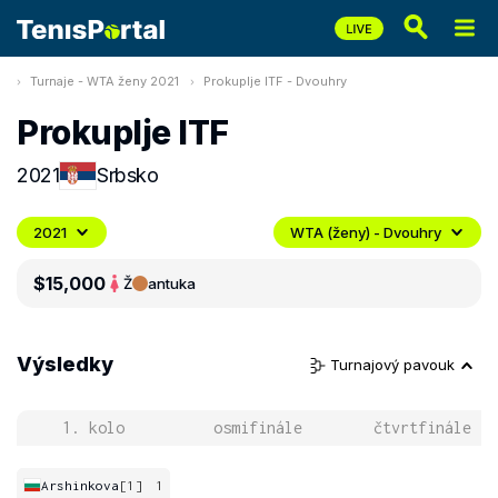
Turnaje - WTA ženy 2021
Prokuplje ITF - Dvouhry
Prokuplje ITF
2021
Srbsko
2021
WTA (ženy) - Dvouhry
$15,000
Ž
antuka
Výsledky
Turnajový pavouk
1. kolo
osmifinále
čtvrtfinále
Arshinkova
[1]
1