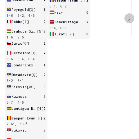
Gaspar-Ivan
[6]
2
6-1, 6-2
Reyngold
[Q]
1
Nagy
0
3-6, 6-2, 4-6
Robbe
[7]
2
Semenistaja
2
6-4, 6-3
Drahota Szabo
[5]
0
Turati
[2]
0
1-6, 2-6
Juric
[Q]
2
Bertoloni
[Q]
2
3-6, 6-4, 6-4
Bondarenko
1
Obradovic
[Q]
2
6-2, 6-1
Simovic
[WC]
0
Kuzmova
0
5-7, 4-6
Lantigua De La Nuez
[4]
2
Gaspar-Ivan
[6]
2
2
3
7-6
, 7-6
Vukovic
0