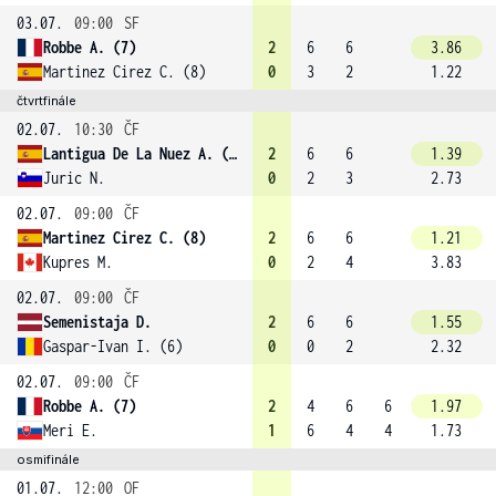
03.07.
09:00
SF
Robbe A. (7)
2
6
6
3.86
Martinez Cirez C. (8)
0
3
2
1.22
čtvrtfinále
02.07.
10:30
ČF
Lantigua De La Nuez A. (4)
2
6
6
1.39
Juric N.
0
2
3
2.73
02.07.
09:00
ČF
Martinez Cirez C. (8)
2
6
6
1.21
Kupres M.
0
2
4
3.83
02.07.
09:00
ČF
Semenistaja D.
2
6
6
1.55
Gaspar-Ivan I. (6)
0
0
2
2.32
02.07.
09:00
ČF
Robbe A. (7)
2
4
6
6
1.97
Meri E.
1
6
4
4
1.73
osmifinále
01.07.
12:00
OF