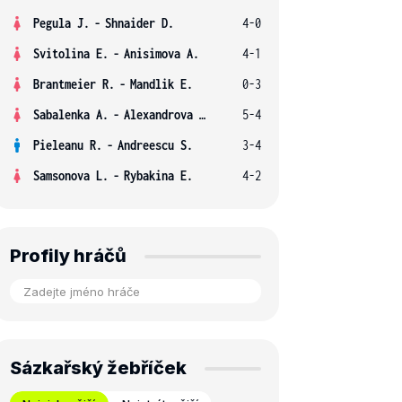
Pegula J.
-
Shnaider D.
4-0
Svitolina E.
-
Anisimova A.
4-1
Brantmeier R.
-
Mandlik E.
0-3
Sabalenka A.
-
Alexandrova E.
5-4
Pieleanu R.
-
Andreescu S.
3-4
Samsonova L.
-
Rybakina E.
4-2
Profily hráčů
Sázkařský žebříček