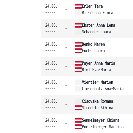
24.06.
Erler Tara
-
--:--
Bitschnau Flora
24.06.
Ebster Anna Lena
-
--:--
Schaeder Laura
24.06.
Benko Maren
-
--:--
Fuchs Laura
24.06.
Payer Anna Maria
-
--:--
Riml Eva-Maria
24.06.
Viertler Marion
-
--:--
Linsenbolz Ana-Maria
24.06.
Cisovska Romana
-
--:--
Stroehle Athina
24.06.
Semmelmeyer Chiara
-
--:--
Poetzlberger Martina