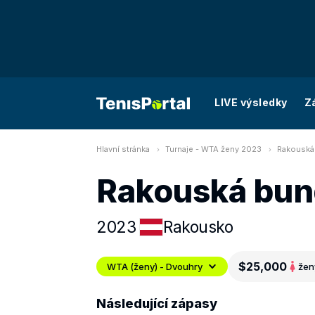
LIVE výsledky
Z
Hlavní stránka
Turnaje - WTA ženy 2023
Rakouská 
Rakouská bun
2023
Rakousko
$25,000
WTA (ženy) - Dvouhry
žen
Následující zápasy