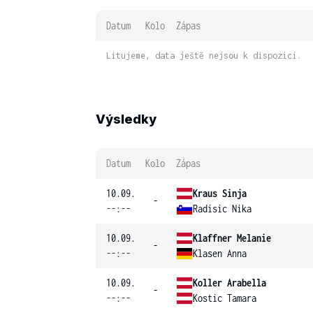
Datum
Kolo
Zápas
Litujeme, data ještě nejsou k dispozici.
Výsledky
Datum
Kolo
Zápas
10.09.
Kraus Sinja
-
--:--
Radisic Nika
10.09.
Klaffner Melanie
-
--:--
Klasen Anna
10.09.
Koller Arabella
-
--:--
Kostic Tamara