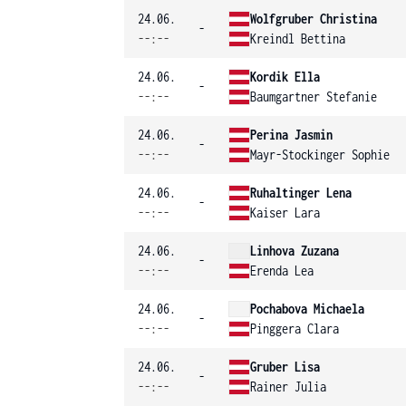
24.06.
Wolfgruber Christina
-
--:--
Kreindl Bettina
24.06.
Kordik Ella
-
--:--
Baumgartner Stefanie
24.06.
Perina Jasmin
-
--:--
Mayr-Stockinger Sophie
24.06.
Ruhaltinger Lena
-
--:--
Kaiser Lara
24.06.
Linhova Zuzana
-
--:--
Erenda Lea
24.06.
Pochabova Michaela
-
--:--
Pinggera Clara
24.06.
Gruber Lisa
-
--:--
Rainer Julia