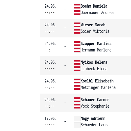
24.06.
Boehm Daniela
-
--:--
Obernauer Andrea
24.06.
Wieser Sarah
-
--:--
Soier Viktoria
24.06.
Szupper Marlies
-
--:--
Hermann Marlene
24.06.
Nyikos Helena
-
--:--
Limbeck Elena
24.06.
Koelbl Elisabeth
-
--:--
Metzinger Marlena
24.06.
Schauer Carmen
-
--:--
Vock Stephanie
17.06.
Nagy Adrienn
-
--:--
Schaeder Laura