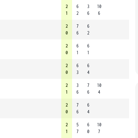
2
6
3
10
1
2
6
6
2
7
6
0
6
2
2
6
6
0
1
1
2
6
6
0
3
4
2
3
7
10
1
6
6
4
2
7
6
0
6
4
2
5
6
10
1
7
0
7