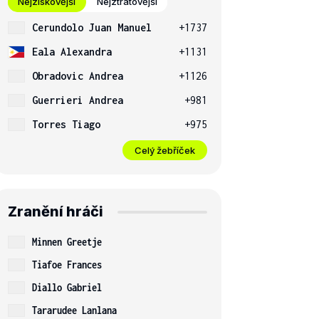
Nejziskovější
Nejztrátovější
Cerundolo Juan Manuel
+1737
Eala Alexandra
+1131
Obradovic Andrea
+1126
Guerrieri Andrea
+981
Torres Tiago
+975
Celý žebříček
Zranění hráči
Minnen Greetje
Tiafoe Frances
Diallo Gabriel
Tararudee Lanlana