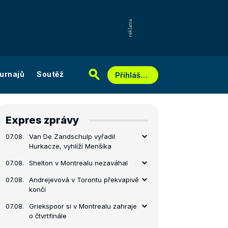
urnajů
Soutěž
Přihlášení
Expres zprávy
07.08.
Van De Zandschulp vyřadil
Hurkacze, vyhlíží Menšíka
07.08.
Shelton v Montrealu nezaváhal
07.08.
Andrejevová v Torontu překvapivě
končí
07.08.
Griekspoor si v Montrealu zahraje
o čtvrtfinále