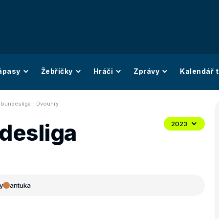
ápasy
Žebříčky
Hráči
Zprávy
Kalendář t
bundesliga - Dvouhry
desliga
2023
y
antuka