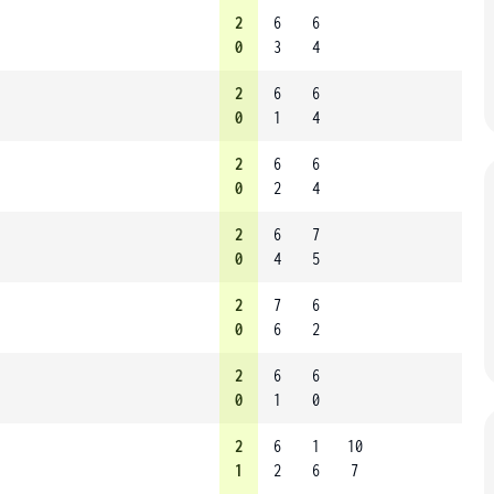
2
6
6
0
3
4
2
6
6
0
1
4
2
6
6
0
2
4
2
6
7
0
4
5
2
7
6
0
6
2
2
6
6
0
1
0
2
6
1
10
1
2
6
7