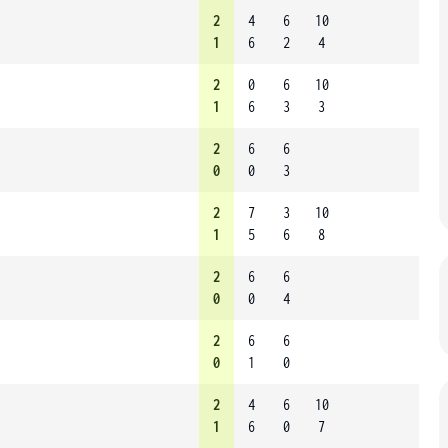
2
4
6
10
1
6
2
4
2
0
6
10
1
6
3
3
2
6
6
0
0
3
2
7
3
10
1
5
6
8
2
6
6
0
0
4
2
6
6
0
1
0
2
4
6
10
1
6
0
7