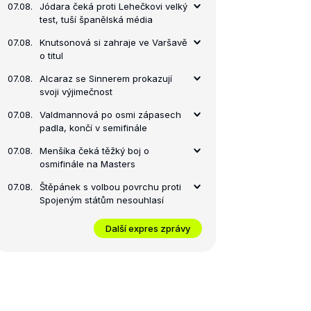
07.08.
Jódara čeká proti Lehečkovi velký
test, tuší španělská média
07.08.
Knutsonová si zahraje ve Varšavě
o titul
07.08.
Alcaraz se Sinnerem prokazují
svoji výjimečnost
07.08.
Valdmannová po osmi zápasech
padla, končí v semifinále
07.08.
Menšíka čeká těžký boj o
osmifinále na Masters
07.08.
Štěpánek s volbou povrchu proti
Spojeným státům nesouhlasí
Další expres zprávy