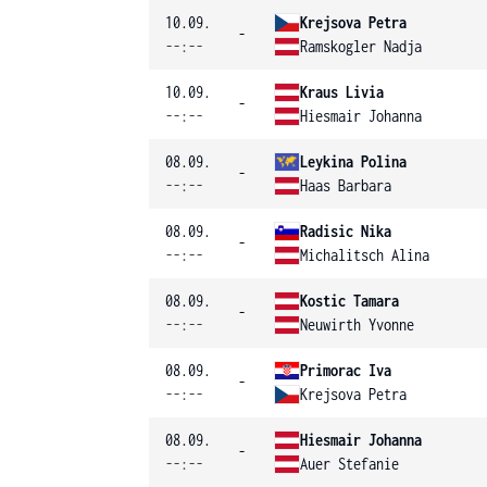
10.09.
Krejsova Petra
-
--:--
Ramskogler Nadja
10.09.
Kraus Livia
-
--:--
Hiesmair Johanna
08.09.
Leykina Polina
-
--:--
Haas Barbara
08.09.
Radisic Nika
-
--:--
Michalitsch Alina
08.09.
Kostic Tamara
-
--:--
Neuwirth Yvonne
08.09.
Primorac Iva
-
--:--
Krejsova Petra
08.09.
Hiesmair Johanna
-
--:--
Auer Stefanie