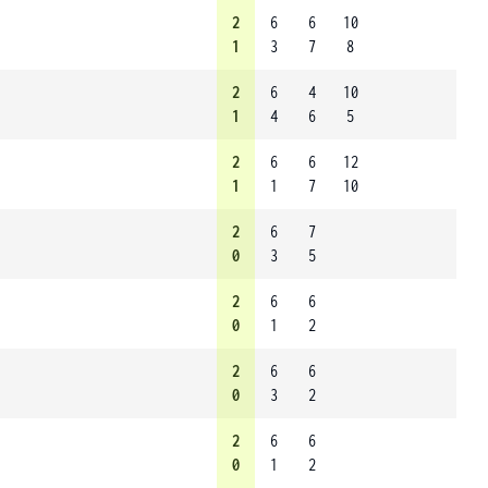
2
6
6
10
1
3
7
8
2
6
4
10
1
4
6
5
2
6
6
12
1
1
7
10
2
6
7
0
3
5
2
6
6
0
1
2
2
6
6
0
3
2
2
6
6
0
1
2