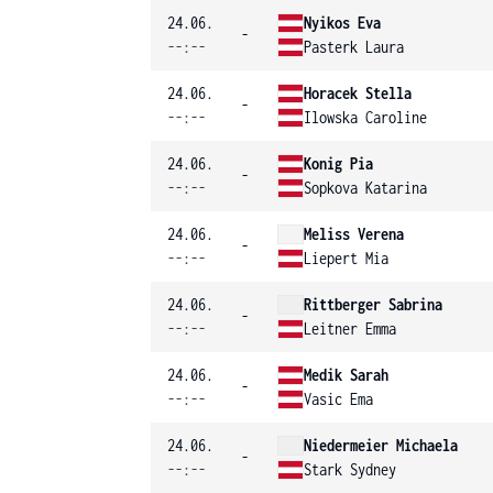
24.06.
Nyikos Eva
-
--:--
Pasterk Laura
24.06.
Horacek Stella
-
--:--
Ilowska Caroline
24.06.
Konig Pia
-
--:--
Sopkova Katarina
24.06.
Meliss Verena
-
--:--
Liepert Mia
24.06.
Rittberger Sabrina
-
--:--
Leitner Emma
24.06.
Medik Sarah
-
--:--
Vasic Ema
24.06.
Niedermeier Michaela
-
--:--
Stark Sydney