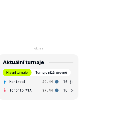
Aktuální turnaje
Hlavní turnaje
Turnaje nižší úrovně
Montreal
$9.4M
16
Toronto WTA
$7.4M
16