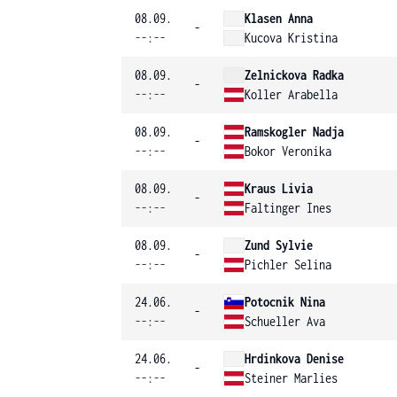
08.09.
Klasen Anna
-
--:--
Kucova Kristina
08.09.
Zelnickova Radka
-
--:--
Koller Arabella
08.09.
Ramskogler Nadja
-
--:--
Bokor Veronika
08.09.
Kraus Livia
-
--:--
Faltinger Ines
08.09.
Zund Sylvie
-
--:--
Pichler Selina
24.06.
Potocnik Nina
-
--:--
Schueller Ava
24.06.
Hrdinkova Denise
-
--:--
Steiner Marlies