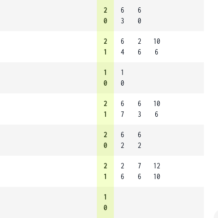
2
6
6
0
3
0
2
6
2
10
1
4
6
6
1
1
0
0
2
6
6
10
1
7
3
6
2
6
6
0
2
2
2
2
7
12
1
6
6
10
1
0