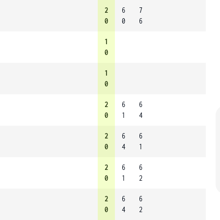
2
6
7
0
0
6
1
0
1
0
2
6
6
0
1
4
2
6
6
0
4
1
2
6
6
0
1
2
2
6
6
0
4
2