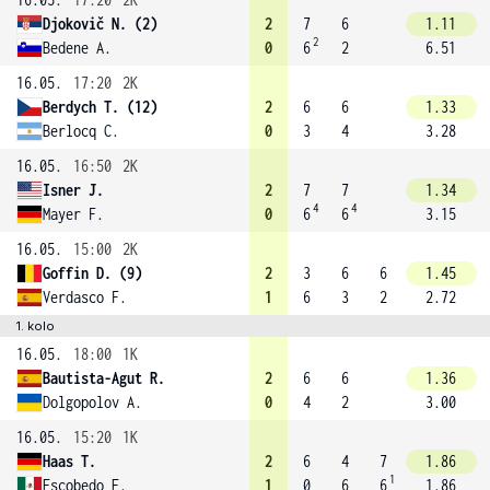
Djokovič N. (2)
2
7
6
1.11
2
Bedene A.
0
6
2
6.51
16.05.
17:20
2K
Berdych T. (12)
2
6
6
1.33
Berlocq C.
0
3
4
3.28
16.05.
16:50
2K
Isner J.
2
7
7
1.34
4
4
Mayer F.
0
6
6
3.15
16.05.
15:00
2K
Goffin D. (9)
2
3
6
6
1.45
Verdasco F.
1
6
3
2
2.72
1. kolo
16.05.
18:00
1K
Bautista-Agut R.
2
6
6
1.36
Dolgopolov A.
0
4
2
3.00
16.05.
15:20
1K
Haas T.
2
6
4
7
1.86
1
Escobedo E.
1
0
6
6
1.86