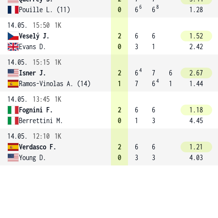
6
8
Pouille L. (11)
0
6
6
1.28
14.05.
15:50
1K
Veselý J.
2
6
6
1.52
Evans D.
0
3
1
2.42
14.05.
15:15
1K
4
Isner J.
2
6
7
6
2.67
4
Ramos-Vinolas A. (14)
1
7
6
1
1.44
14.05.
13:45
1K
Fognini F.
2
6
6
1.18
Berrettini M.
0
1
3
4.45
14.05.
12:10
1K
Verdasco F.
2
6
6
1.21
Young D.
0
3
3
4.03