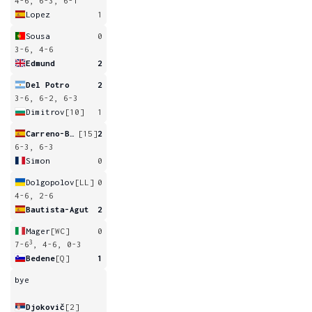
4-6, 6-3, 6-1
Lopez
1
Sousa
0
3-6, 4-6
Edmund
2
Del Potro
2
3-6, 6-2, 6-3
Dimitrov
[10]
1
Carreno-Busta
[15]
2
6-3, 6-3
Simon
0
Dolgopolov
[LL]
0
4-6, 2-6
Bautista-Agut
2
Mager
[WC]
0
3
7-6
, 4-6, 0-3
Bedene
[Q]
1
bye
Djokovič
[2]