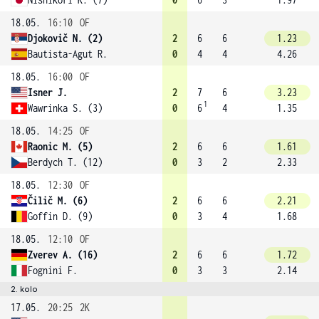
18.05.
16:10
OF
Djokovič N. (2)
2
6
6
1.23
Bautista-Agut R.
0
4
4
4.26
18.05.
16:00
OF
Isner J.
2
7
6
3.23
1
Wawrinka S. (3)
0
6
4
1.35
18.05.
14:25
OF
Raonic M. (5)
2
6
6
1.61
Berdych T. (12)
0
3
2
2.33
18.05.
12:30
OF
Čilič M. (6)
2
6
6
2.21
Goffin D. (9)
0
3
4
1.68
18.05.
12:10
OF
Zverev A. (16)
2
6
6
1.72
Fognini F.
0
3
3
2.14
2. kolo
17.05.
20:25
2K