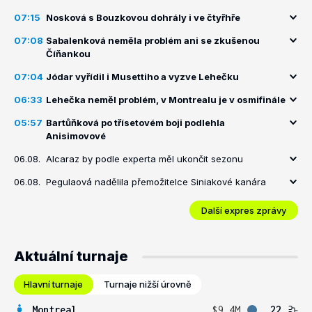
07:15
Nosková s Bouzkovou dohrály i ve čtyřhře
07:08
Sabalenková neměla problém ani se zkušenou
Číňankou
07:04
Jódar vyřídil i Musettiho a vyzve Lehečku
06:33
Lehečka neměl problém, v Montrealu je v osmifinále
05:57
Bartůňková po třísetovém boji podlehla
Anisimovové
06.08.
Alcaraz by podle experta měl ukončit sezonu
06.08.
Pegulaová nadělila přemožitelce Siniakové kanára
Další expres zprávy
Aktuální turnaje
Hlavní turnaje
Turnaje nižší úrovně
Montreal
$9.4M
22