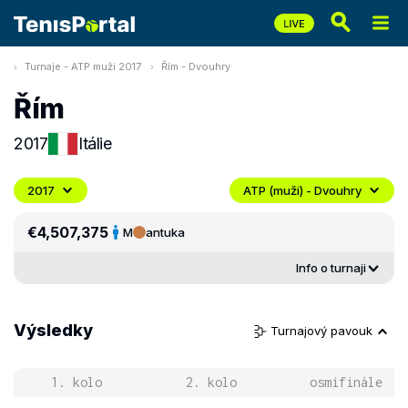
Turnaje - ATP muži 2017
Řím - Dvouhry
Řím
2017
Itálie
2017
ATP (muži) - Dvouhry
€4,507,375
M
antuka
Info o turnaji
Výsledky
Turnajový pavouk
1. kolo
2. kolo
osmifinále