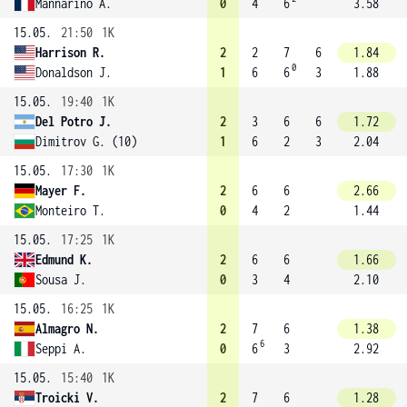
Mannarino A.
0
4
6
3.58
15.05.
21:50
1K
Harrison R.
2
2
7
6
1.84
0
Donaldson J.
1
6
6
3
1.88
15.05.
19:40
1K
Del Potro J.
2
3
6
6
1.72
Dimitrov G. (10)
1
6
2
3
2.04
15.05.
17:30
1K
Mayer F.
2
6
6
2.66
Monteiro T.
0
4
2
1.44
15.05.
17:25
1K
Edmund K.
2
6
6
1.66
Sousa J.
0
3
4
2.10
15.05.
16:25
1K
Almagro N.
2
7
6
1.38
6
Seppi A.
0
6
3
2.92
15.05.
15:40
1K
Troicki V.
2
7
6
1.28