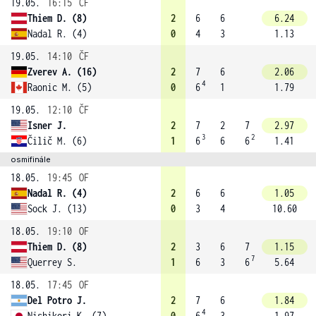
19.05.
16:15
ČF
Thiem D. (8)
2
6
6
6.24
Nadal R. (4)
0
4
3
1.13
19.05.
14:10
ČF
Zverev A. (16)
2
7
6
2.06
4
Raonic M. (5)
0
6
1
1.79
19.05.
12:10
ČF
Isner J.
2
7
2
7
2.97
3
2
Čilič M. (6)
1
6
6
6
1.41
osmifinále
18.05.
19:45
OF
Nadal R. (4)
2
6
6
1.05
Sock J. (13)
0
3
4
10.60
18.05.
19:10
OF
Thiem D. (8)
2
3
6
7
1.15
7
Querrey S.
1
6
3
6
5.64
18.05.
17:45
OF
Del Potro J.
2
7
6
1.84
4
Nishikori K. (7)
0
6
3
1.97