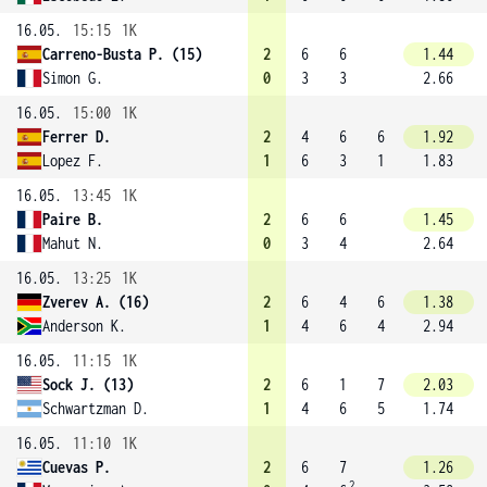
16.05.
15:15
1K
Carreno-Busta P. (15)
2
6
6
1.44
Simon G.
0
3
3
2.66
16.05.
15:00
1K
Ferrer D.
2
4
6
6
1.92
Lopez F.
1
6
3
1
1.83
16.05.
13:45
1K
Paire B.
2
6
6
1.45
Mahut N.
0
3
4
2.64
16.05.
13:25
1K
Zverev A. (16)
2
6
4
6
1.38
Anderson K.
1
4
6
4
2.94
16.05.
11:15
1K
Sock J. (13)
2
6
1
7
2.03
Schwartzman D.
1
4
6
5
1.74
16.05.
11:10
1K
Cuevas P.
2
6
7
1.26
2