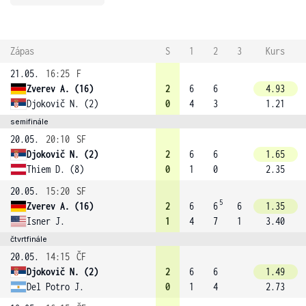
Zápas
S
1
2
3
Kurs
21.05.
16:25
F
Zverev A. (16)
2
6
6
4.93
Djokovič N. (2)
0
4
3
1.21
semifinále
20.05.
20:10
SF
Djokovič N. (2)
2
6
6
1.65
Thiem D. (8)
0
1
0
2.35
20.05.
15:20
SF
5
Zverev A. (16)
2
6
6
6
1.35
Isner J.
1
4
7
1
3.40
čtvrtfinále
20.05.
14:15
ČF
Djokovič N. (2)
2
6
6
1.49
Del Potro J.
0
1
4
2.73