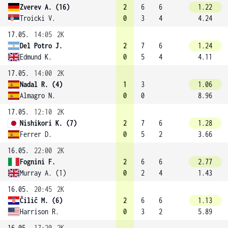
Zverev A. (16)
2
6
6
1.22
Troicki V.
0
3
4
4.24
17.05.
14:05
2K
Del Potro J.
2
7
6
1.24
Edmund K.
0
5
4
4.11
17.05.
14:00
2K
Nadal R. (4)
1
3
1.06
Almagro N.
0
0
8.96
17.05.
12:10
2K
Nishikori K. (7)
2
7
6
1.28
Ferrer D.
0
5
2
3.66
16.05.
22:00
2K
Fognini F.
2
6
6
2.77
Murray A. (1)
0
2
4
1.43
16.05.
20:45
2K
Čilič M. (6)
2
6
6
1.13
Harrison R.
0
3
2
5.89
16.05.
17:20
2K