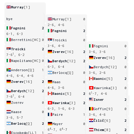
Murray
[1]
bye
Murray
[1]
0
2-6, 4-6
Fognini
2
Fognini
2
6-1, 6-3
Berrettini
[WC]
0
Troicki
0
3-6, 4-6
Fognini
0
Troicki
2
Zverev
[16]
2
3-6, 3-6
1
7-6
, 6-2
Zverev
[16]
2
Napolitano
[WC]
0
Berdych
[12]
2
6-3, 6-4
Berdych
[12]
0
Anderson
[Q]
1
Berlocq
[Q]
0
3-6, 2-6
4-6, 6-4, 4-6
Raonic
[5]
2
Zverev
[16]
2
Haas
0
4-6, 3-6
Wawrinka
[3]
0
Berdych
[12]
2
1
Raonic
[5]
2
6
-7, 4-6
7
7-6
, 6-4
Isner
2
Zverev
0
Wawrinka
[3]
2
7
6-3, 1-6, 6-3
Goffin
[9]
0
Haase
0
Paire
1
3-6, 4-6
3-6, 5-7
Čilič
[6]
2
Berlocq
[Q]
2
Mayer
0
7
4
4
6
-7, 6
-7
Thiem
[8]
2
Escobedo
[LL]
1