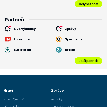
Celý seznam
Partneři
Live výsledky
Zprávy
Livescore.in
Sport odds
EuroFotbal
eFotbal
Další partneři
Hráči
Zprávy
Novak Djokovič
Aktuality
Jiří Lehečka
Tenisová Previews