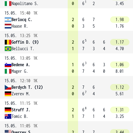
1
Napolitano S.
0
6
2
3.45
15.05.
15:40
1K
Berlocq C.
2
6
7
1.98
Haase R.
0
3
5
1.76
15.05.
13:25
1K
5
Goffin D. (9)
2
6
6
6
1.17
Bellucci T.
1
7
3
4
4.70
15.05.
13:05
1K
3
Bedene A.
1
6
6
3
1.06
Mager G.
0
7
4
0
8.01
15.05.
12:10
1K
Berdych T. (12)
2
7
6
1.12
7
Zverev M.
0
6
4
5.61
15.05.
11:15
1K
8
Struff J.
2
6
6
6
1.31
Tomic B.
1
7
1
4
3.25
15.05.
11:05
1K
Querrey S.
2
7
7
3.44