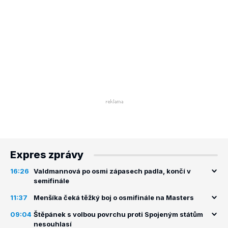
Expres zprávy
16:26
Valdmannová po osmi zápasech padla, končí v
semifinále
11:37
Menšíka čeká těžký boj o osmifinále na Masters
09:04
Štěpánek s volbou povrchu proti Spojeným státům
nesouhlasí