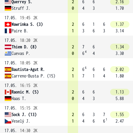
Querrey S.
2
6
6
2.16
Struff J.
0
4
3
1.70
17.05.
19:45
2K
Wawrinka S. (3)
2
6
1
6
1.37
Paire B.
1
3
6
3
3.14
17.05.
18:20
2K
Thiem D. (8)
2
7
6
1.34
4
Cuevas P.
0
6
4
3.30
17.05.
18:05
2K
6
Bautista-Agut R.
2
6
6
6
2.02
Carreno-Busta P. (15)
1
7
1
4
1.80
17.05.
16:15
2K
Raonic M. (5)
2
6
6
1.13
Haas T.
0
4
3
5.88
17.05.
15:15
2K
Sock J. (13)
2
6
3
7
1.55
1
Veselý J.
1
4
6
6
2.47
17.05.
14:30
2K