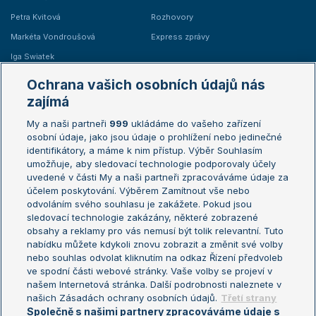
Petra Kvitová
Rozhovory
Markéta Vondroušová
Express zprávy
Iga Swiatek
Marie Bouzková
Ochrana vašich osobních údajů nás
Žebříčky
Kalendář turnajů
zajímá
My a naši partneři
999
ukládáme do vašeho zařízení
Žebříček ATP (muži)
Australian Open
osobní údaje, jako jsou údaje o prohlížení nebo jedinečné
Žebříček WTA (ženy)
French Open
identifikátory, a máme k nim přístup. Výběr Souhlasím
umožňuje, aby sledovací technologie podporovaly účely
Sázkařský žebříček
Wimbledon
uvedené v části My a naši partneři zpracováváme údaje za
US Open
účelem poskytování. Výběrem Zamítnout vše nebo
odvoláním svého souhlasu je zakážete. Pokud jsou
Turnaj mistrů
sledovací technologie zakázány, některé zobrazené
Turnaj mistryň
obsahy a reklamy pro vás nemusí být tolik relevantní. Tuto
Aktualní trendy
nabídku můžete kdykoli znovu zobrazit a změnit své volby
nebo souhlas odvolat kliknutím na odkaz Řízení předvoleb
ve spodní části webové stránky. Vaše volby se projeví v
Fotbalové přestupy
našem Internetová stránka. Další podrobnosti naleznete v
Livesport Daily
našich Zásadách ochrany osobních údajů.
Třetí strany
Společně s našimi partnery zpracováváme údaje s
LS Prague Open