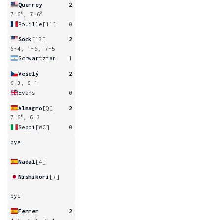
Querrey
2
6
8
7-6
, 7-6
Pouille
[11]
0
Sock
[13]
2
6-4, 1-6, 7-5
Schwartzman
1
Veselý
2
6-3, 6-1
Evans
0
Almagro
[Q]
2
6
7-6
, 6-3
Seppi
[WC]
0
bye
Nadal
[4]
Nishikori
[7]
bye
Ferrer
2