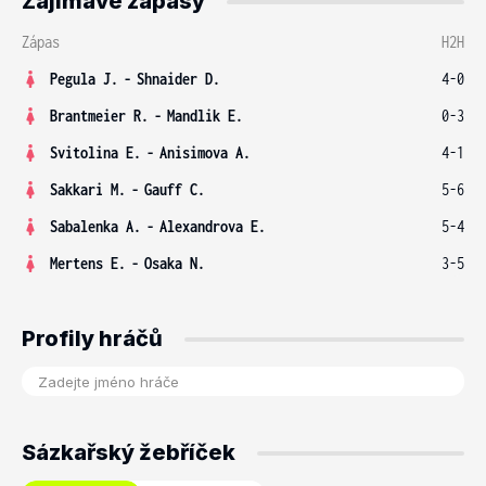
Zajímavé zápasy
Zápas
H2H
Pegula J.
-
Shnaider D.
4-0
Brantmeier R.
-
Mandlik E.
0-3
Svitolina E.
-
Anisimova A.
4-1
Sakkari M.
-
Gauff C.
5-6
Sabalenka A.
-
Alexandrova E.
5-4
Mertens E.
-
Osaka N.
3-5
Profily hráčů
Sázkařský žebříček