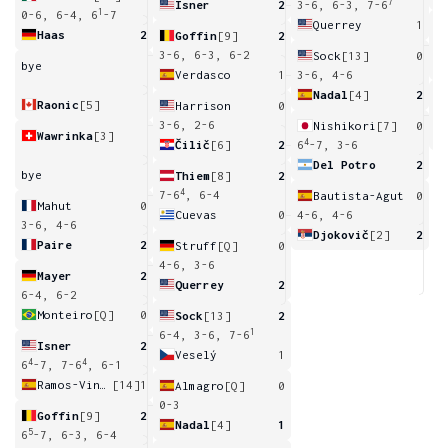
7
Isner
2
3-6, 6-3, 7-6
1
0-6, 6-4, 6
-7
Querrey
1
Haas
2
Goffin
[9]
2
6
3-6, 6-3, 6-2
Sock
[13]
0
bye
Verdasco
1
3-6, 4-6
Nadal
[4]
2
Raonic
[5]
Harrison
0
1
3-6, 2-6
Nishikori
[7]
0
Wawrinka
[3]
4
Čilič
[6]
2
6
-7, 3-6
Del Potro
2
bye
Thiem
[8]
2
4
7-6
, 6-4
Bautista-Agut
0
Mahut
0
Cuevas
0
4-6, 4-6
3-6, 4-6
Djokovič
[2]
2
Paire
2
Struff
[Q]
0
4-6, 3-6
Mayer
2
Querrey
2
6-4, 6-2
Monteiro
[Q]
0
Sock
[13]
2
1
6-4, 3-6, 7-6
Isner
2
Veselý
1
4
4
6
-7, 7-6
, 6-1
Ramos-Vinolas
[14]
1
Almagro
[Q]
0
0-3
Goffin
[9]
2
Nadal
[4]
1
5
6
-7, 6-3, 6-4