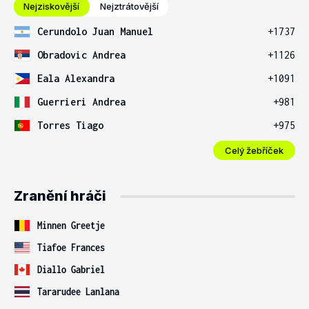
Nejziskovější
Nejztrátovější
Cerundolo Juan Manuel
+1737
Obradovic Andrea
+1126
Eala Alexandra
+1091
Guerrieri Andrea
+981
Torres Tiago
+975
Celý žebříček
Zranění hráči
Minnen Greetje
Tiafoe Frances
Diallo Gabriel
Tararudee Lanlana