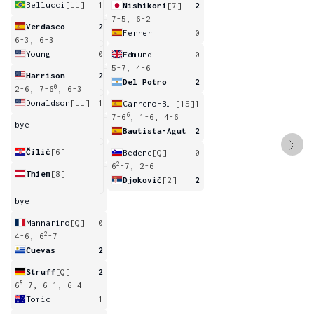
Bellucci
[LL]
1
Nishikori
[7]
2
7-5, 6-2
Verdasco
2
Ferrer
0
6-3, 6-3
Young
0
Edmund
0
5-7, 4-6
Harrison
2
Del Potro
2
0
2-6, 7-6
, 6-3
Donaldson
[LL]
1
Carreno-Busta
[15]
1
6
7-6
, 1-6, 4-6
bye
Bautista-Agut
2
Čilič
[6]
Bedene
[Q]
0
2
6
-7, 2-6
Thiem
[8]
Djokovič
[2]
2
bye
Mannarino
[Q]
0
2
4-6, 6
-7
Cuevas
2
Struff
[Q]
2
8
6
-7, 6-1, 6-4
Tomic
1