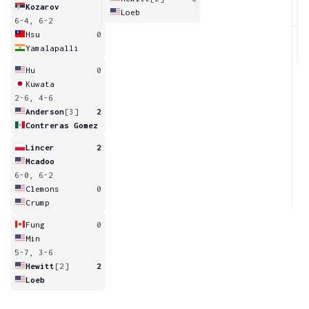
Kozarov
Loeb
6-4, 6-2
4
Hsu
0
Yamalapalli
Hu
0
Kuwata
2-6, 4-6
Anderson
[3]
2
Contreras Gomez
Lincer
2
Mcadoo
6-0, 6-2
Clemons
0
Crump
Fung
0
Min
5-7, 3-6
Hewitt
[2]
2
Loeb