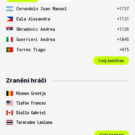
Cerundolo Juan Manuel
+1737
Eala Alexandra
+1131
Obradovic Andrea
+1126
Guerrieri Andrea
+1045
Torres Tiago
+975
Celý žebříček
Zranění hráči
Minnen Greetje
Tiafoe Frances
Diallo Gabriel
Tararudee Lanlana
Celý seznam