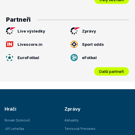
Partneři
Live výsledky
Zprávy
Livescore.in
Sport odds
EuroFotbal
eFotbal
Další partneři
Hráči
Zprávy
Novak Djokovič
Aktuality
Jiří Lehečka
Tenisová Previews