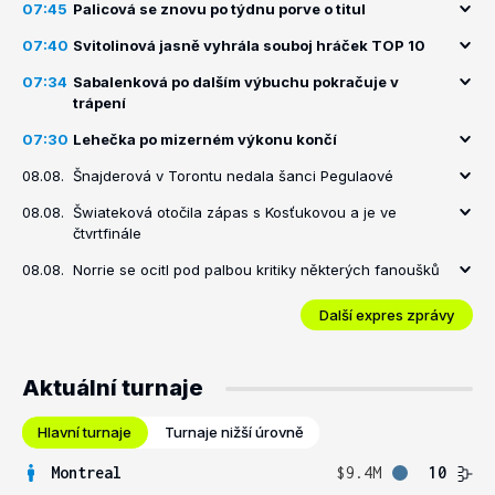
07:45
Palicová se znovu po týdnu porve o titul
07:40
Svitolinová jasně vyhrála souboj hráček TOP 10
07:34
Sabalenková po dalším výbuchu pokračuje v
trápení
07:30
Lehečka po mizerném výkonu končí
08.08.
Šnajderová v Torontu nedala šanci Pegulaové
08.08.
Šwiateková otočila zápas s Kosťukovou a je ve
čtvrtfinále
08.08.
Norrie se ocitl pod palbou kritiky některých fanoušků
Další expres zprávy
Aktuální turnaje
Hlavní turnaje
Turnaje nižší úrovně
Montreal
$9.4M
10