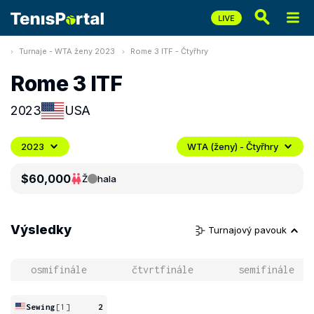
Turnaje - WTA ženy 2023
Rome 3 ITF - Čtyřhry
Rome 3 ITF
2023
USA
2023
WTA (ženy) - Čtyřhry
$60,000
Ž
hala
Výsledky
Turnajový pavouk
osmifinále
čtvrtfinále
semifinále
Sewing
[1]
2