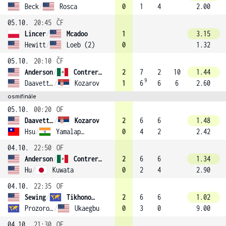
Beck
/
Rosca
0
1
4
2.00
05.10.
20:45
ČF
Lincer
/
Mcadoo
1
3.15
Hewitt
/
Loeb (2)
0
1.32
05.10.
20:10
ČF
Anderson
/
Contreras Gomez (3)
2
7
2
10
1.44
9
Daavettila
/
Kozarov
1
6
6
6
2.60
osmifinále
05.10.
00:20
OF
Daavettila
/
Kozarov
2
6
6
1.48
Hsu
/
Yamalapalli
0
4
2
2.42
04.10.
22:50
OF
Anderson
/
Contreras Gomez (3)
2
6
6
1.34
Hu
/
Kuwata
0
2
4
2.90
04.10.
22:35
OF
Sewing
/
Tikhonova (1)
2
6
6
1.02
Prozorova
/
Ukaegbu
0
3
0
9.00
04.10.
21:30
OF