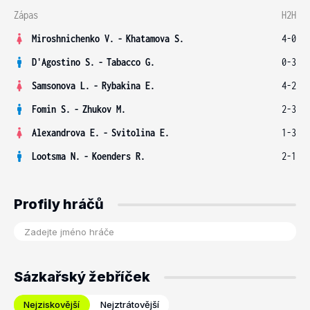
Zápas
H2H
Miroshnichenko V.
-
Khatamova S.
4-0
D'Agostino S.
-
Tabacco G.
0-3
Samsonova L.
-
Rybakina E.
4-2
Fomin S.
-
Zhukov M.
2-3
Alexandrova E.
-
Svitolina E.
1-3
Lootsma N.
-
Koenders R.
2-1
Profily hráčů
Sázkařský žebříček
Nejziskovější
Nejztrátovější