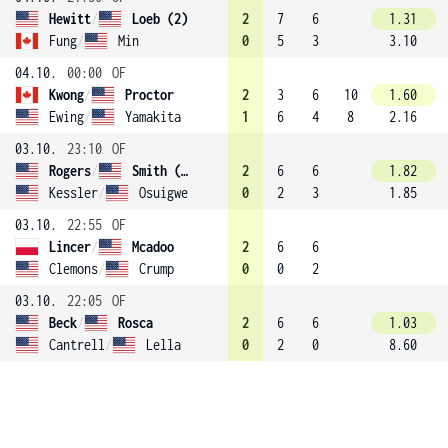
Hewitt
/
Loeb (2)
2
7
6
1.31
Fung
/
Min
0
5
3
3.10
04.10.
00:00
OF
Kwong
/
Proctor
2
3
6
10
1.60
Ewing
/
Yamakita
1
6
4
8
2.16
03.10.
23:10
OF
Rogers
/
Smith (4)
2
6
6
1.82
Kessler
/
Osuigwe
0
2
3
1.85
03.10.
22:55
OF
Lincer
/
Mcadoo
2
6
6
Clemons
/
Crump
0
0
2
03.10.
22:05
OF
Beck
/
Rosca
2
6
6
1.03
Cantrell
/
Lella
0
2
0
8.60