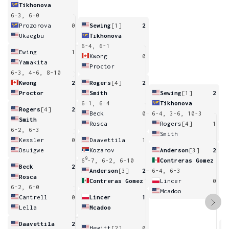
Tikhonova
6-3, 6-0
Prozorova
0
Sewing
[1]
2
Ukaegbu
Tikhonova
6-4, 6-1
Ewing
1
Kwong
0
Yamakita
Proctor
6-3, 4-6, 8-10
Kwong
2
Rogers
[4]
2
Proctor
Smith
Sewing
[1]
2
6-1, 6-4
Tikhonova
Rogers
[4]
2
Beck
0
6-4, 3-6, 10-3
Smith
Rosca
Rogers
[4]
1
6-2, 6-3
Smith
Kessler
0
Daavettila
1
Osuigwe
Kozarov
Anderson
[3]
2
9
6
-7, 6-2, 6-10
Contreras Gomez
Beck
2
Anderson
[3]
2
6-4, 6-3
Rosca
Contreras Gomez
Lincer
0
6-2, 6-0
Mcadoo
Cantrell
0
Lincer
1
Lella
Mcadoo
Daavettila
2
Hewitt
[2]
0