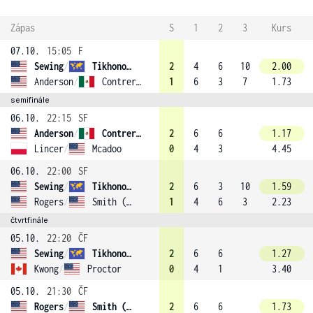
Zápas
S
1
2
3
Kurs
07.10.
15:05
F
Sewing
/
Tikhonova (1)
2
4
6
10
2.00
Anderson
/
Contreras Gomez (3)
1
6
3
7
1.73
semifinále
06.10.
22:15
SF
Anderson
/
Contreras Gomez (3)
2
6
6
1.17
Lincer
/
Mcadoo
0
4
3
4.45
06.10.
22:00
SF
Sewing
/
Tikhonova (1)
2
6
3
10
1.59
Rogers
/
Smith (4)
1
4
6
3
2.23
čtvrtfinále
05.10.
22:20
ČF
Sewing
/
Tikhonova (1)
2
6
6
1.27
Kwong
/
Proctor
0
4
1
3.40
05.10.
21:30
ČF
Rogers
/
Smith (4)
2
6
6
1.73