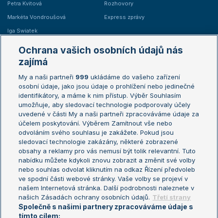
Petra Kvitová
Rozhovory
Markéta Vondroušová
Express zprávy
Iga Swiatek
Marie Bouzková
Ochrana vašich osobních údajů nás
Žebříčky
Kalendář turnajů
zajímá
My a naši partneři
999
ukládáme do vašeho zařízení
Žebříček ATP (muži)
Australian Open
osobní údaje, jako jsou údaje o prohlížení nebo jedinečné
Žebříček WTA (ženy)
French Open
identifikátory, a máme k nim přístup. Výběr Souhlasím
umožňuje, aby sledovací technologie podporovaly účely
Sázkařský žebříček
Wimbledon
uvedené v části My a naši partneři zpracováváme údaje za
US Open
účelem poskytování. Výběrem Zamítnout vše nebo
odvoláním svého souhlasu je zakážete. Pokud jsou
Turnaj mistrů
sledovací technologie zakázány, některé zobrazené
Turnaj mistryň
obsahy a reklamy pro vás nemusí být tolik relevantní. Tuto
Aktualní trendy
nabídku můžete kdykoli znovu zobrazit a změnit své volby
nebo souhlas odvolat kliknutím na odkaz Řízení předvoleb
ve spodní části webové stránky. Vaše volby se projeví v
Fotbalové přestupy
našem Internetová stránka. Další podrobnosti naleznete v
Livesport Daily
našich Zásadách ochrany osobních údajů.
Třetí strany
Společně s našimi partnery zpracováváme údaje s
LS Prague Open
tímto cílem: