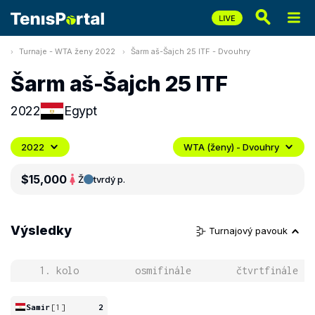
Turnaje - WTA ženy 2022
Šarm aš-Šajch 25 ITF - Dvouhry
Šarm aš-Šajch 25 ITF
2022
Egypt
2022
WTA (ženy) - Dvouhry
$15,000
Ž
tvrdý p.
Výsledky
Turnajový pavouk
1. kolo
osmifinále
čtvrtfinále
Samir
[1]
2