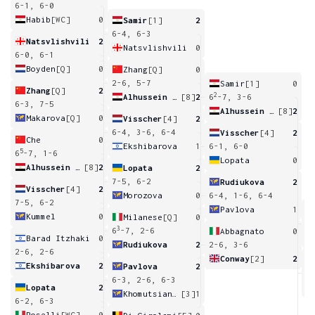
6-1, 6-0
Habib
[WC]
0
Samir
[1]
2
6-4, 6-3
Natsvlishvili
2
Natsvlishvili
0
6-0, 6-1
Boyden
[Q]
0
Zhang
[Q]
0
2-6, 5-7
Samir
[1]
0
Zhang
[Q]
2
2
Alhussein Abdel Aziz
[8]
2
6
-7, 3-6
6-3, 7-5
Alhussein Abdel Aziz
[8]
2
Makarova
[Q]
0
Visscher
[4]
2
6-4, 3-6, 6-4
Visscher
[4]
2
Che
0
Ekshibarova
1
6-1, 6-0
5
6
-7, 1-6
Lopata
0
Alhussein Abdel Aziz
[8]
2
Lopata
2
7-5, 6-2
Rudiukova
2
Visscher
[4]
2
Morozova
0
6-4, 1-6, 6-4
7-5, 6-2
Pavlova
1
Kummel
0
Milanese
[Q]
0
4
3
6
-7, 2-6
Abbagnato
0
Barad Itzhaki
0
Rudiukova
2
2-6, 3-6
2-6, 2-6
Conway
[2]
2
Ekshibarova
2
Pavlova
2
5
6-3, 2-6, 6-3
Lopata
2
Khomutsianskaya
[3]
1
6-2, 6-3
Roselli
[WC]
0