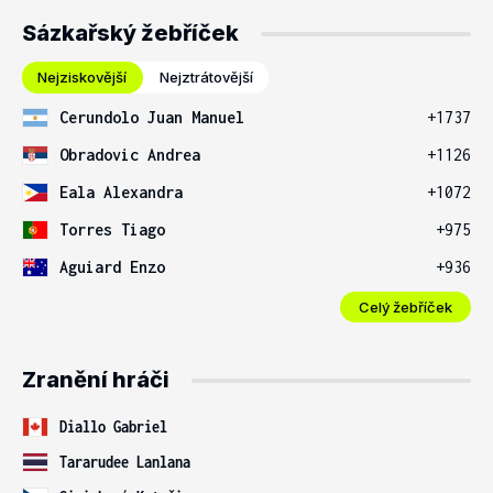
Sázkařský žebříček
Nejziskovější
Nejztrátovější
Cerundolo Juan Manuel
+1737
Obradovic Andrea
+1126
Eala Alexandra
+1072
Torres Tiago
+975
Aguiard Enzo
+936
Celý žebříček
Zranění hráči
Diallo Gabriel
Tararudee Lanlana