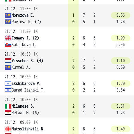
21.12.
11:30
1K
Morozova E.
1
7
2
3.56
Pavlova K. (7)
0
5
1
1.24
21.12.
11:30
1K
Conway J. (2)
2
6
6
1.09
Kotlikova I.
0
4
2
5.96
21.12.
10:30
1K
Visscher S. (4)
2
7
6
1.10
Kummel A.
0
5
2
5.50
21.12.
10:30
1K
Ekshibarova V.
2
6
6
1.20
Barad Itzhaki T.
0
2
2
3.84
21.12.
10:30
1K
Milanese S.
2
6
6
3.61
Refaat M. (6)
0
1
2
1.23
21.12.
09:00
1K
Natsvlishvili N.
2
6
6
1.49