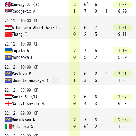
6
Conway J. (2)
2
6
6
6
1.03
Radojevic A.
1
7
0
1
8.70
22.12.
10:00
OF
Alhussein Abdel Aziz L. (8)
2
6
7
1.01
Zhang J.
0
2
5
9.11
22.12.
10:00
OF
Lopata A.
2
7
6
1.10
Morozova E.
0
5
2
5.69
22.12.
10:00
OF
Pavlova P.
2
6
2
6
3.61
Khomutsianskaya D. (3)
1
3
6
3
1.23
22.12.
09:00
OF
Samir S. (1)
2
6
6
1.07
Natsvlishvili N.
0
4
3
6.53
22.12.
09:00
OF
Rudiukova N.
2
7
6
2.08
3
Milanese S.
0
6
2
1.65