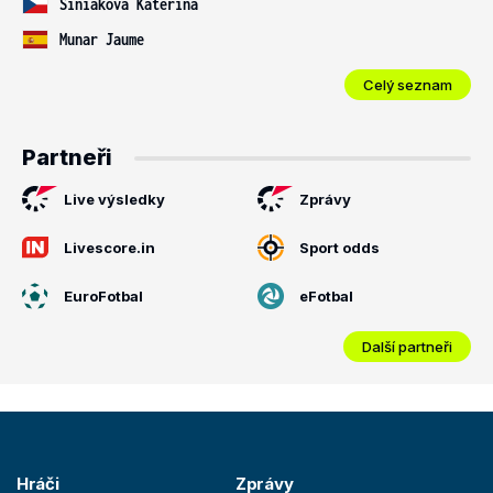
Siniaková Kateřina
Munar Jaume
Celý seznam
Partneři
Live výsledky
Zprávy
Livescore.in
Sport odds
EuroFotbal
eFotbal
Další partneři
Hráči
Zprávy