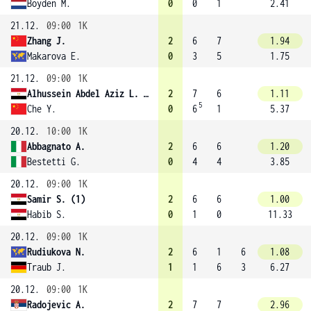
Boyden M.
0
0
1
2.41
21.12.
09:00
1K
Zhang J.
2
6
7
1.94
Makarova E.
0
3
5
1.75
21.12.
09:00
1K
Alhussein Abdel Aziz L. (8)
2
7
6
1.11
5
Che Y.
0
6
1
5.37
20.12.
10:00
1K
Abbagnato A.
2
6
6
1.20
Bestetti G.
0
4
4
3.85
20.12.
09:00
1K
Samir S. (1)
2
6
6
1.00
Habib S.
0
1
0
11.33
20.12.
09:00
1K
Rudiukova N.
2
6
1
6
1.08
Traub J.
1
1
6
3
6.27
20.12.
09:00
1K
Radojevic A.
2
7
7
2.96