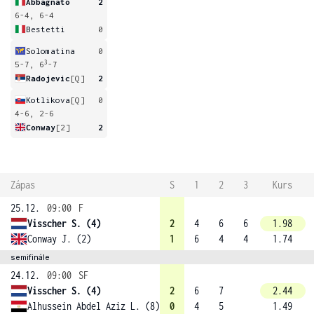
Abbagnato
2
6-4, 6-4
Bestetti
0
Solomatina
0
3
5-7, 6
-7
Radojevic
[Q]
2
Kotlikova
[Q]
0
4-6, 2-6
Conway
[2]
2
Zápas
S
1
2
3
Kurs
25.12.
09:00
F
Visscher S. (4)
2
4
6
6
1.98
Conway J. (2)
1
6
4
4
1.74
semifinále
24.12.
09:00
SF
Visscher S. (4)
2
6
7
2.44
Alhussein Abdel Aziz L. (8)
0
4
5
1.49