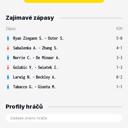
Zajímavé zápasy
Zápas
H2H
Ryan Ziegann S.
-
Oster S.
5-0
Sabalenka A.
-
Zhang S.
4-1
Norrie C.
-
De Minaur A.
3-3
Golubic V.
-
Swiatek I.
1-3
Larwig N.
-
Beckley A.
0-2
Tabacco G.
-
Giunta M.
1-1
Profily hráčů