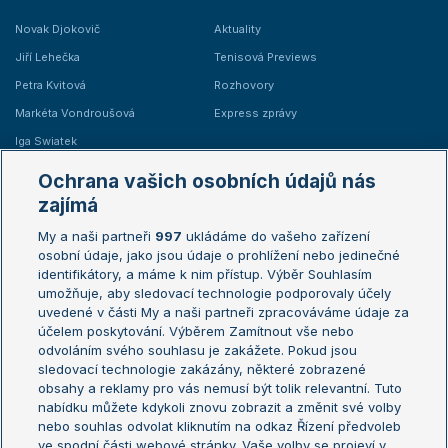
Novak Djokovič
Aktuality
Jiří Lehečka
Tenisová Previews
Petra Kvitová
Rozhovory
Markéta Vondroušová
Express zprávy
Iga Swiatek
Marie Bouzková
Ochrana vašich osobních údajů nás
Žebříčky
Kalendář turnajů
zajímá
My a naši partneři
997
ukládáme do vašeho zařízení
Žebříček ATP (muži)
Australian Open
osobní údaje, jako jsou údaje o prohlížení nebo jedinečné
Žebříček WTA (ženy)
French Open
identifikátory, a máme k nim přístup. Výběr Souhlasím
umožňuje, aby sledovací technologie podporovaly účely
Sázkařský žebříček
Wimbledon
uvedené v části My a naši partneři zpracováváme údaje za
US Open
účelem poskytování. Výběrem Zamítnout vše nebo
odvoláním svého souhlasu je zakážete. Pokud jsou
Turnaj mistrů
sledovací technologie zakázány, některé zobrazené
Turnaj mistryň
obsahy a reklamy pro vás nemusí být tolik relevantní. Tuto
Aktualní trendy
nabídku můžete kdykoli znovu zobrazit a změnit své volby
nebo souhlas odvolat kliknutím na odkaz Řízení předvoleb
ve spodní části webové stránky. Vaše volby se projeví v
Fotbalové přestupy