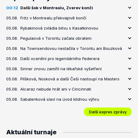
00:12
Další šok v Montrealu, Zverev končí
05.08.
Fritz v Montrealu překvapivě končí
05.08.
Rybakinová zvládla bitvu s Kasatkinovou
05.08.
Pegulaová v Torontu začala obratem
05.08.
Na Townsendovou nestačila v Torontu ani Bouzková
05.08.
Další ocenění pro legendárního Federera
05.08.
Sinner znovu zamířil na lékařské vyšetření
05.08.
Plíšková, Nosková a další Češi nastoupí na Masters
05.08.
Alcaraz nebude hrát ani v Cincinnati
05.08.
Sabalenková slaví na úvod klidnou výhru
Další expres zprávy
Aktuální turnaje