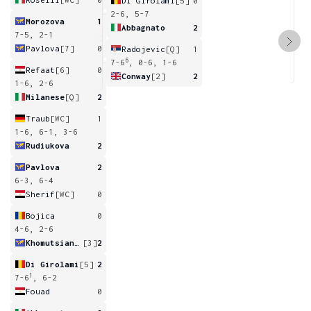
Di Girolami
[5]
0
2-6, 5-7
Morozova
1
Abbagnato
2
7-5, 2-1
Pavlova
[7]
0
Radojevic
[Q]
1
6
7-6
, 0-6, 1-6
Refaat
[6]
0
Conway
[2]
2
1-6, 2-6
Milanese
[Q]
2
Traub
[WC]
1
1-6, 6-1, 3-6
Rudiukova
2
Pavlova
2
6-3, 6-4
Sherif
[WC]
0
Bojica
0
4-6, 2-6
Khomutsianskaya
[3]
2
Di Girolami
[5]
2
1
7-6
, 6-2
Fouad
0