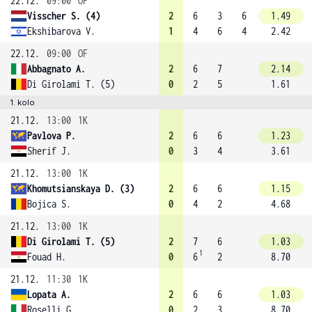
22.12.
09:00
OF
Visscher S. (4)
2
6
3
6
1.49
Ekshibarova V.
1
4
6
4
2.42
22.12.
09:00
OF
Abbagnato A.
2
6
7
2.14
Di Girolami T. (5)
0
2
5
1.61
1. kolo
21.12.
13:00
1K
Pavlova P.
2
6
6
1.23
Sherif J.
0
3
4
3.61
21.12.
13:00
1K
Khomutsianskaya D. (3)
2
6
6
1.15
Bojica S.
0
4
2
4.68
21.12.
13:00
1K
Di Girolami T. (5)
2
7
6
1.03
1
Fouad H.
0
6
2
8.70
21.12.
11:30
1K
Lopata A.
2
6
6
1.03
Roselli G.
0
2
3
8.70