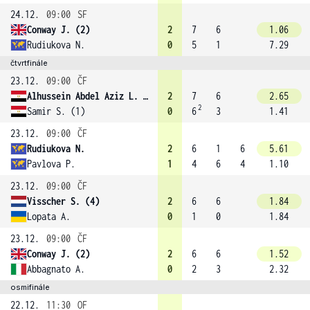
24.12.
09:00
SF
Conway J. (2)
2
7
6
1.06
Rudiukova N.
0
5
1
7.29
čtvrtfinále
23.12.
09:00
ČF
Alhussein Abdel Aziz L. (8)
2
7
6
2.65
2
Samir S. (1)
0
6
3
1.41
23.12.
09:00
ČF
Rudiukova N.
2
6
1
6
5.61
Pavlova P.
1
4
6
4
1.10
23.12.
09:00
ČF
Visscher S. (4)
2
6
6
1.84
Lopata A.
0
1
0
1.84
23.12.
09:00
ČF
Conway J. (2)
2
6
6
1.52
Abbagnato A.
0
2
3
2.32
osmifinále
22.12.
11:30
OF