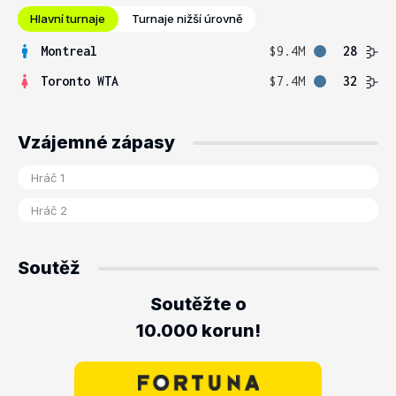
Hlavní turnaje
Turnaje nižší úrovně
Montreal
$9.4M
28
Toronto WTA
$7.4M
32
Vzájemné zápasy
Soutěž
Soutěžte o
10.000 korun!