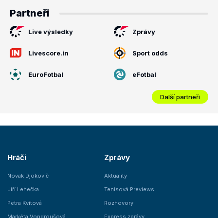
Partneři
Live výsledky
Zprávy
Livescore.in
Sport odds
EuroFotbal
eFotbal
Další partneři
Hráči
Zprávy
Novak Djokovič
Aktuality
Jiří Lehečka
Tenisová Previews
Petra Kvitová
Rozhovory
Markéta Vondroušová
Express zprávy