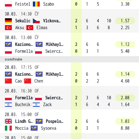
Feistel
/
Szabo
0
1
5
3.30
30.03.
14:30
ČF
Sekulic
/
Vlckova (4)
2
6
4
10
1.57
Aksu
/
Elmas
1
3
6
8
2.25
30.03.
13:00
ČF
Kazionova
/
Mikhaylova (3)
2
6
6
1.12
Formella
/
Swierczynska
0
3
1
5.40
osmifinále
28.03.
17:15
OF
Kazionova
/
Mikhaylova (3)
2
6
6
1.14
Cao
/
Chen
0
2
2
4.60
28.03.
16:30
OF
Formella
/
Swierczynska
2
3
6
10
2.08
Buchnik
/
Zack
1
6
4
4
1.64
28.03.
15:00
OF
Lindh Gallagher
/
Pospelova (1)
2
6
6
1.03
Moccia
/
Sysoeva
0
3
1
8.80
28.03.
15:00
OF