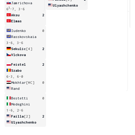
Jamrichova
Ulyashchenko
3
6
-7, 3-6
6
Aksu
2
Elmas
Iudenko
0
Rasskovskaia
3-6, 3-6
Sekulic
[4]
2
Vlckova
Feistel
2
Szabo
6-3, 6-0
Mokhtar
[WC]
0
Rand
Bestetti
0
Medeghini
1-6, 2-6
Failla
[2]
2
Ulyashchenko