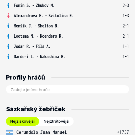
Fomin S.
-
Zhukov M.
2-3
Alexandrova E.
-
Svitolina E.
1-3
Menšík J.
-
Shelton B.
2-1
Lootsma N.
-
Koenders R.
2-1
Jodar R.
-
Fils A.
1-1
Darderi L.
-
Nakashima B.
1-1
Profily hráčů
Sázkařský žebříček
Nejziskovější
Nejztrátovější
Cerundolo Juan Manuel
+1737