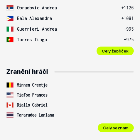
Obradovic Andrea
+1126
Eala Alexandra
+1081
Guerrieri Andrea
+995
Torres Tiago
+975
Celý žebříček
Zranění hráči
Minnen Greetje
Tiafoe Frances
Diallo Gabriel
Tararudee Lanlana
Celý seznam