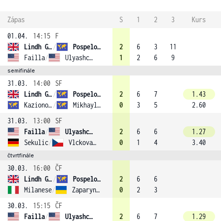
Zápas
S
1
2
3
Kurs
01.04.
14:15
F
Lindh Gallagher
/
Pospelova (1)
2
6
3
11
Failla
/
Ulyashchenko (2)
1
2
6
9
semifinále
31.03.
14:00
SF
Lindh Gallagher
/
Pospelova (1)
2
6
7
1.43
Kazionova
/
Mikhaylova (3)
0
3
5
2.60
31.03.
13:00
SF
Failla
/
Ulyashchenko (2)
2
6
6
1.27
Sekulic
/
Vlckova (4)
0
1
4
3.40
čtvrtfinále
30.03.
16:00
ČF
Lindh Gallagher
/
Pospelova (1)
2
6
6
Milanese
/
Zaparyniuk
0
2
3
30.03.
15:15
ČF
Failla
/
Ulyashchenko (2)
2
6
7
1.29