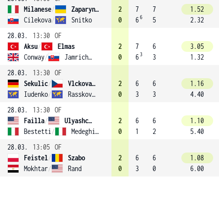
Milanese
/
Zaparyniuk
2
7
7
1.52
6
Cilekova
/
Snitko
0
6
5
2.32
28.03.
13:30
OF
Aksu
/
Elmas
2
7
6
3.05
3
Conway
/
Jamrichova
0
6
3
1.32
28.03.
13:30
OF
Sekulic
/
Vlckova (4)
2
6
6
1.16
Iudenko
/
Rasskovskaia
0
3
3
4.40
28.03.
13:30
OF
Failla
/
Ulyashchenko (2)
2
6
6
1.10
Bestetti
/
Medeghini
0
1
2
5.40
28.03.
13:05
OF
Feistel
/
Szabo
2
6
6
1.08
Mokhtar
/
Rand
0
3
0
6.00