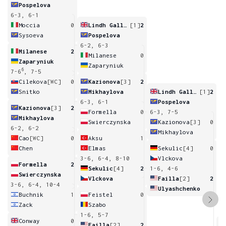
Pospelova
6-3, 6-1
Moccia
0
Lindh Gallagher
[1]
2
Sysoeva
Pospelova
6-2, 6-3
Milanese
2
Milanese
0
Zaparyniuk
Zaparyniuk
6
7-6
, 7-5
Cilekova
[WC]
0
Kazionova
[3]
2
Snitko
Mikhaylova
Lindh Gallagher
[1]
2
6-3, 6-1
Pospelova
Kazionova
[3]
2
Formella
0
6-3, 7-5
Mikhaylova
Swierczynska
Kazionova
[3]
0
6-2, 6-2
Mikhaylova
Cao
[WC]
0
Aksu
1
Chen
Elmas
Sekulic
[4]
0
3-6, 6-4, 8-10
Vlckova
Formella
2
Sekulic
[4]
2
1-6, 4-6
Swierczynska
Vlckova
Failla
[2]
2
3-6, 6-4, 10-4
Ulyashchenko
Buchnik
1
Feistel
0
Zack
Szabo
1-6, 5-7
Conway
0
Failla
[2]
2