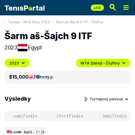
Turnaje - WTA ženy 2023
Šarm aš-Šajch 9 ITF - Čtyřhry
Šarm aš-Šajch 9 ITF
2023
Egypt
2023
WTA (ženy) - Čtyřhry
$15,000
Ž
tvrdý p.
Výsledky
Turnajový pavouk
osmifinále
čtvrtfinále
semifinále
Lindh Gallagher
[1]
2