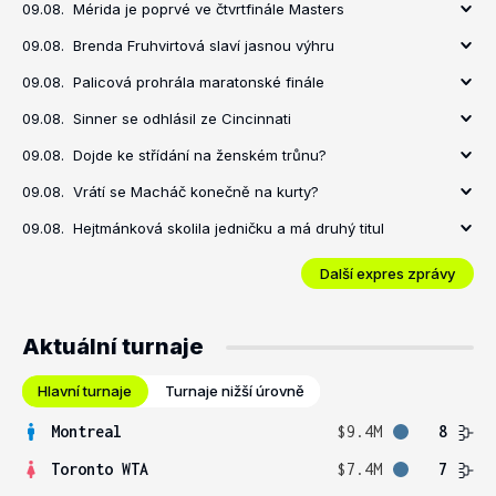
09.08.
Mérida je poprvé ve čtvrtfinále Masters
09.08.
Brenda Fruhvirtová slaví jasnou výhru
09.08.
Palicová prohrála maratonské finále
09.08.
Sinner se odhlásil ze Cincinnati
09.08.
Dojde ke střídání na ženském trůnu?
09.08.
Vrátí se Macháč konečně na kurty?
09.08.
Hejtmánková skolila jedničku a má druhý titul
Další expres zprávy
Aktuální turnaje
Hlavní turnaje
Turnaje nižší úrovně
Montreal
$9.4M
8
Toronto WTA
$7.4M
7