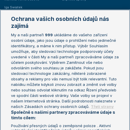
Iga Swiatek
Marie Bouzková
Ochrana vašich osobních údajů nás
Žebříčky
Kalendář turnajů
zajímá
My a naši partneři
999
ukládáme do vašeho zařízení
Žebříček ATP (muži)
Australian Open
osobní údaje, jako jsou údaje o prohlížení nebo jedinečné
Žebříček WTA (ženy)
French Open
identifikátory, a máme k nim přístup. Výběr Souhlasím
umožňuje, aby sledovací technologie podporovaly účely
Sázkařský žebříček
Wimbledon
uvedené v části My a naši partneři zpracováváme údaje za
US Open
účelem poskytování. Výběrem Zamítnout vše nebo
odvoláním svého souhlasu je zakážete. Pokud jsou
Turnaj mistrů
sledovací technologie zakázány, některé zobrazené
Turnaj mistryň
obsahy a reklamy pro vás nemusí být tolik relevantní. Tuto
Aktualní trendy
nabídku můžete kdykoli znovu zobrazit a změnit své volby
nebo souhlas odvolat kliknutím na odkaz Řízení předvoleb
ve spodní části webové stránky. Vaše volby se projeví v
Fotbalové přestupy
našem Internetová stránka. Další podrobnosti naleznete v
Livesport Daily
našich Zásadách ochrany osobních údajů.
Třetí strany
Společně s našimi partnery zpracováváme údaje s
LS Prague Open
tímto cílem:
Používání přesných údajů o zeměpisné poloze . Aktivní