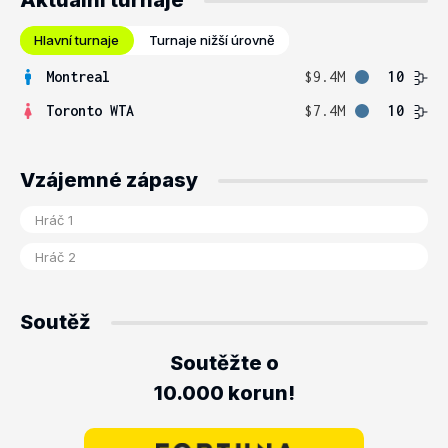
Aktuální turnaje
Hlavní turnaje
Turnaje nižší úrovně
Montreal
$9.4M
10
Toronto WTA
$7.4M
10
Vzájemné zápasy
Soutěž
Soutěžte o
10.000 korun!