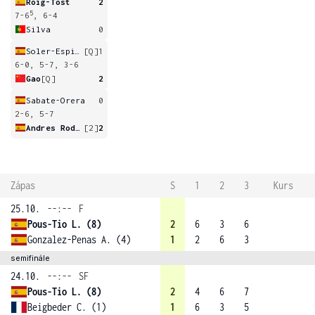
Roig-Tost
2
5
7-6
, 6-4
Silva
0
Soler-Espinosa
[Q]
1
6-0, 5-7, 3-6
Gao
[Q]
2
Sabate-Orera
0
2-6, 5-7
Andres Rodriguez
[2]
2
Zápas
S
1
2
3
Kurs
25.10.
--:--
F
Pous-Tio L. (8)
2
6
3
6
Gonzalez-Penas A. (4)
1
2
6
3
semifinále
24.10.
--:--
SF
Pous-Tio L. (8)
2
4
6
7
Beigbeder C. (1)
1
6
3
5