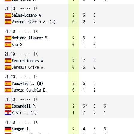
21.10.
--:--
1K
Salas-Lozano A.
2
6
6
Waernes-Garcia A. (3)
0
2
2
21.10.
--:--
1K
Mediano-Alvarez S.
2
6
6
Amo S.
0
1
0
21.10.
--:--
1K
Recio-Linares A.
2
7
6
Berdala-Grive A.
0
5
0
21.10.
--:--
1K
Pous-Tio L. (8)
2
6
6
Cabeza-Candela E.
0
1
2
21.10.
--:--
1K
5
Escandell P.
2
6
6
6
Visic I. (6)
1
7
2
1
21.10.
--:--
1K
Kusgen I.
2
4
6
6