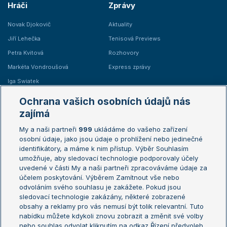
Hráči
Zprávy
Novak Djokovič
Aktuality
Jiří Lehečka
Tenisová Previews
Petra Kvitová
Rozhovory
Markéta Vondroušová
Express zprávy
Iga Swiatek
Marie Bouzková
Ochrana vašich osobních údajů nás
Žebříčky
Kalendář turnajů
zajímá
My a naši partneři
999
ukládáme do vašeho zařízení
Žebříček ATP (muži)
Australian Open
osobní údaje, jako jsou údaje o prohlížení nebo jedinečné
Žebříček WTA (ženy)
French Open
identifikátory, a máme k nim přístup. Výběr Souhlasím
umožňuje, aby sledovací technologie podporovaly účely
Sázkařský žebříček
Wimbledon
uvedené v části My a naši partneři zpracováváme údaje za
US Open
účelem poskytování. Výběrem Zamítnout vše nebo
odvoláním svého souhlasu je zakážete. Pokud jsou
Turnaj mistrů
sledovací technologie zakázány, některé zobrazené
Turnaj mistryň
obsahy a reklamy pro vás nemusí být tolik relevantní. Tuto
Aktualní trendy
nabídku můžete kdykoli znovu zobrazit a změnit své volby
nebo souhlas odvolat kliknutím na odkaz Řízení předvoleb