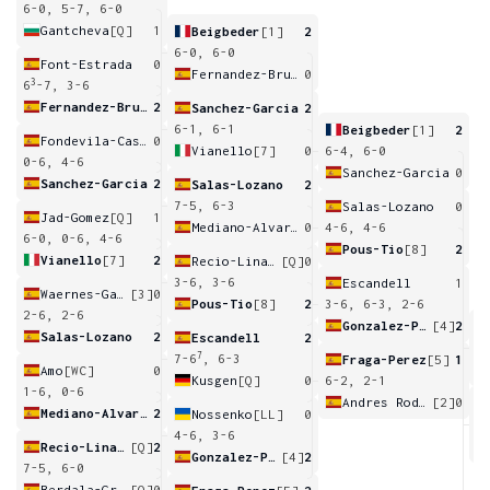
6-0, 5-7, 6-0
Gantcheva
[Q]
1
Beigbeder
[1]
2
6-0, 6-0
Font-Estrada
0
Fernandez-Brugues
0
3
6
-7, 3-6
Fernandez-Brugues
2
Sanchez-Garcia
2
6-1, 6-1
Beigbeder
[1]
2
Fondevila-Castro
0
Vianello
[7]
0
6-4, 6-0
0-6, 4-6
Sanchez-Garcia
0
Sanchez-Garcia
2
Salas-Lozano
2
7-5, 6-3
Salas-Lozano
0
Jad-Gomez
[Q]
1
Mediano-Alvarez
0
4-6, 4-6
6-0, 0-6, 4-6
Pous-Tio
[8]
2
Vianello
[7]
2
Recio-Linares
[Q]
0
3-6, 3-6
Escandell
1
Waernes-Garcia
[3]
0
Pous-Tio
[8]
2
3-6, 6-3, 2-6
2-6, 2-6
Gonzalez-Penas
[4]
2
Salas-Lozano
2
Escandell
2
6
7
7-6
, 6-3
Fraga-Perez
[5]
1
Amo
[WC]
0
Kusgen
[Q]
0
6-2, 2-1
1-6, 0-6
Andres Rodriguez
[2]
0
Mediano-Alvarez
2
Nossenko
[LL]
0
6
4-6, 3-6
Recio-Linares
[Q]
2
Gonzalez-Penas
[4]
2
7-5, 6-0
Berdala-Grive
[Q]
0