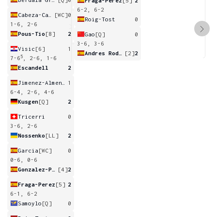
Fraga-Perez
[5]
2
6-2, 6-2
Cabeza-Candela
[WC]
0
Roig-Tost
0
1-6, 2-6
Pous-Tio
[8]
2
Gao
[Q]
0
3-6, 3-6
Visic
[6]
1
Andres Rodriguez
[2]
2
5
7-6
, 2-6, 1-6
Escandell
2
Jimenez-Almendros
1
6-4, 2-6, 4-6
Kusgen
[Q]
2
Tricerri
0
3-6, 2-6
Nossenko
[LL]
2
Garcia
[WC]
0
0-6, 0-6
Gonzalez-Penas
[4]
2
Fraga-Perez
[5]
2
6-1, 6-2
Samoylo
[Q]
0