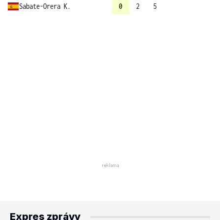
Sabate-Orera K.
0
2
5
Expres zprávy