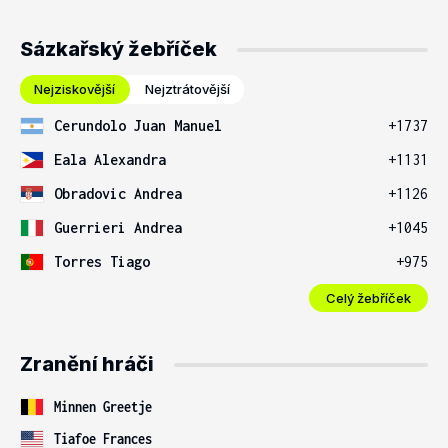
Sázkařský žebříček
Nejziskovější
Nejztrátovější
Cerundolo Juan Manuel
+1737
Eala Alexandra
+1131
Obradovic Andrea
+1126
Guerrieri Andrea
+1045
Torres Tiago
+975
Celý žebříček
Zranění hráči
Minnen Greetje
Tiafoe Frances