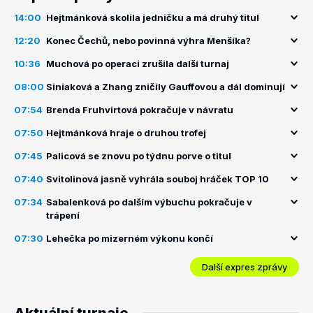
14:00
Hejtmánková skolila jedničku a má druhý titul
12:20
Konec Čechů, nebo povinná výhra Menšíka?
10:36
Muchová po operaci zrušila další turnaj
08:00
Siniaková a Zhang zničily Gauffovou a dál dominují
07:54
Brenda Fruhvirtová pokračuje v návratu
07:50
Hejtmánková hraje o druhou trofej
07:45
Palicová se znovu po týdnu porve o titul
07:40
Svitolinová jasně vyhrála souboj hráček TOP 10
07:34
Sabalenková po dalším výbuchu pokračuje v
trápení
07:30
Lehečka po mizerném výkonu končí
Další expres zprávy