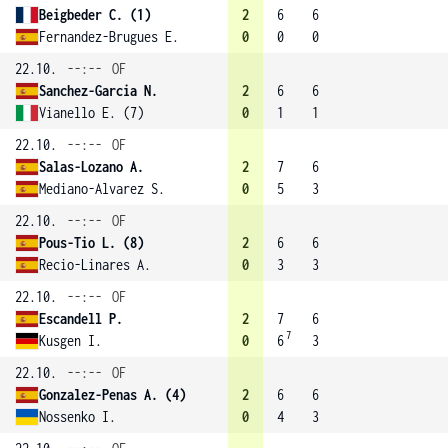
Beigbeder C. (1)
2
6
6
Fernandez-Brugues E.
0
0
0
22.10.
--:--
OF
Sanchez-Garcia N.
2
6
6
Vianello E. (7)
0
1
1
22.10.
--:--
OF
Salas-Lozano A.
2
7
6
Mediano-Alvarez S.
0
5
3
22.10.
--:--
OF
Pous-Tio L. (8)
2
6
6
Recio-Linares A.
0
3
3
22.10.
--:--
OF
Escandell P.
2
7
6
7
Kusgen I.
0
6
3
22.10.
--:--
OF
Gonzalez-Penas A. (4)
2
6
6
Nossenko I.
0
4
3