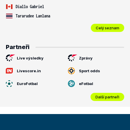
Diallo Gabriel
Tararudee Lanlana
Celý seznam
Partneři
Live výsledky
Zprávy
Livescore.in
Sport odds
EuroFotbal
eFotbal
Další partneři