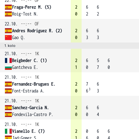
22.10.
--:--
OF
Fraga-Perez M. (5)
2
6
6
Roig-Tost N.
0
2
2
22.10.
--:--
OF
Andres Rodriguez R. (2)
2
6
6
Gao Q.
0
3
3
1. kolo
21.10.
--:--
1K
Beigbeder C. (1)
2
6
5
6
Gantcheva E.
1
0
7
0
21.10.
--:--
1K
Fernandez-Brugues E.
2
7
6
3
Font-Estrada A.
0
6
3
21.10.
--:--
1K
Sanchez-Garcia N.
2
6
6
Fondevila-Castro P.
0
0
4
21.10.
--:--
1K
Vianello E. (7)
2
0
6
6
Jad-Gomez S.
1
6
0
4