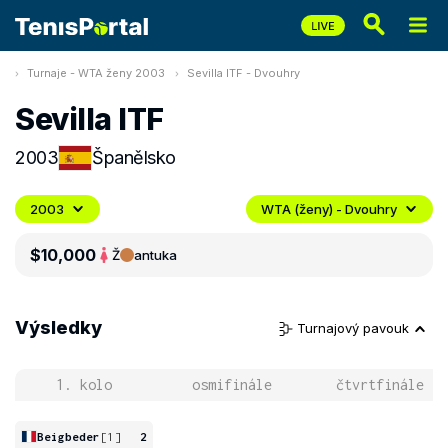
Turnaje - WTA ženy 2003
Sevilla ITF - Dvouhry
Sevilla ITF
2003
Španělsko
2003
WTA (ženy) - Dvouhry
$10,000
Ž
antuka
Výsledky
Turnajový pavouk
1. kolo
osmifinále
čtvrtfinále
Beigbeder
[1]
2