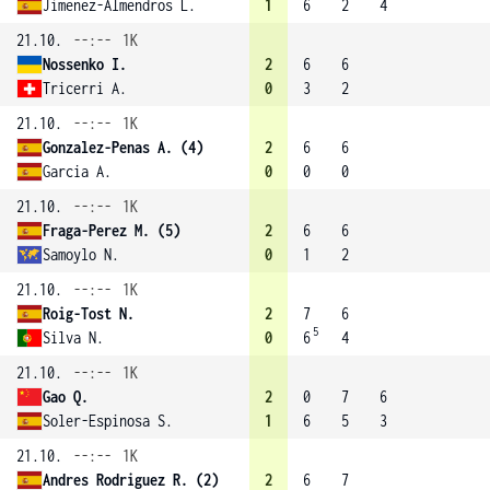
Jimenez-Almendros L.
1
6
2
4
21.10.
--:--
1K
Nossenko I.
2
6
6
Tricerri A.
0
3
2
21.10.
--:--
1K
Gonzalez-Penas A. (4)
2
6
6
Garcia A.
0
0
0
21.10.
--:--
1K
Fraga-Perez M. (5)
2
6
6
Samoylo N.
0
1
2
21.10.
--:--
1K
Roig-Tost N.
2
7
6
5
Silva N.
0
6
4
21.10.
--:--
1K
Gao Q.
2
0
7
6
Soler-Espinosa S.
1
6
5
3
21.10.
--:--
1K
Andres Rodriguez R. (2)
2
6
7