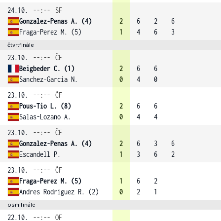
24.10.
--:--
SF
Gonzalez-Penas A. (4)
2
6
2
6
Fraga-Perez M. (5)
1
4
6
3
čtvrtfinále
23.10.
--:--
ČF
Beigbeder C. (1)
2
6
6
Sanchez-Garcia N.
0
4
0
23.10.
--:--
ČF
Pous-Tio L. (8)
2
6
6
Salas-Lozano A.
0
4
4
23.10.
--:--
ČF
Gonzalez-Penas A. (4)
2
6
3
6
Escandell P.
1
3
6
2
23.10.
--:--
ČF
Fraga-Perez M. (5)
1
6
2
Andres Rodriguez R. (2)
0
2
1
osmifinále
22.10.
--:--
OF