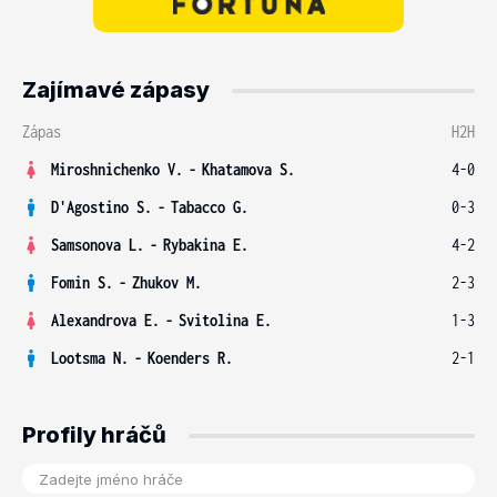
Zajímavé zápasy
Zápas
H2H
Miroshnichenko V.
-
Khatamova S.
4-0
D'Agostino S.
-
Tabacco G.
0-3
Samsonova L.
-
Rybakina E.
4-2
Fomin S.
-
Zhukov M.
2-3
Alexandrova E.
-
Svitolina E.
1-3
Lootsma N.
-
Koenders R.
2-1
Profily hráčů