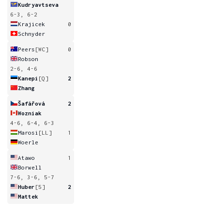
Kudryavtseva
6-3, 6-2
Krajicek
0
Schnyder
Peers
[WC]
0
Robson
2-6, 4-6
Kanepi
[Q]
2
Zhang
Šafářová
2
Wozniak
4-6, 6-4, 6-3
Marosi
[LL]
1
Woerle
Atawo
1
Borwell
7-6, 3-6, 5-7
Huber
[5]
2
Mattek