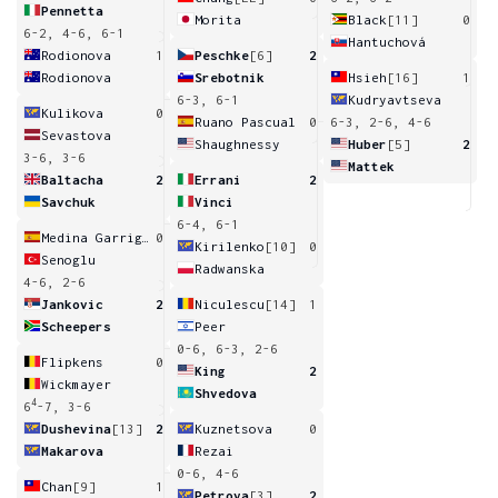
Pennetta
Morita
Black
[11]
0
6-2, 4-6, 6-1
Hantuchová
Rodionova
1
Peschke
[6]
2
Rodionova
Srebotnik
Hsieh
[16]
1
6-3, 6-1
Kudryavtseva
Kulikova
0
Ruano Pascual
0
6-3, 2-6, 4-6
Sevastova
Shaughnessy
Huber
[5]
2
3-6, 3-6
Mattek
Baltacha
2
Errani
2
Savchuk
Vinci
6-4, 6-1
Medina Garrigues
0
Kirilenko
[10]
0
Senoglu
Radwanska
4-6, 2-6
Jankovic
2
Niculescu
[14]
1
Scheepers
Peer
0-6, 6-3, 2-6
Flipkens
0
King
2
Wickmayer
Shvedova
4
6
-7, 3-6
Dushevina
[13]
2
Kuznetsova
0
Makarova
Rezai
0-6, 4-6
Chan
[9]
1
Petrova
[3]
2