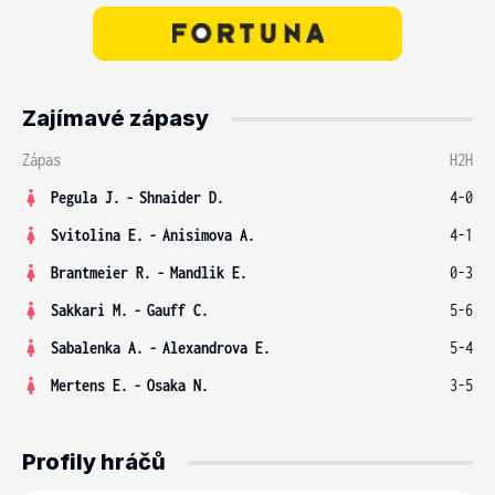
Zajímavé zápasy
Zápas
H2H
Pegula J.
-
Shnaider D.
4-0
Svitolina E.
-
Anisimova A.
4-1
Brantmeier R.
-
Mandlik E.
0-3
Sakkari M.
-
Gauff C.
5-6
Sabalenka A.
-
Alexandrova E.
5-4
Mertens E.
-
Osaka N.
3-5
Profily hráčů