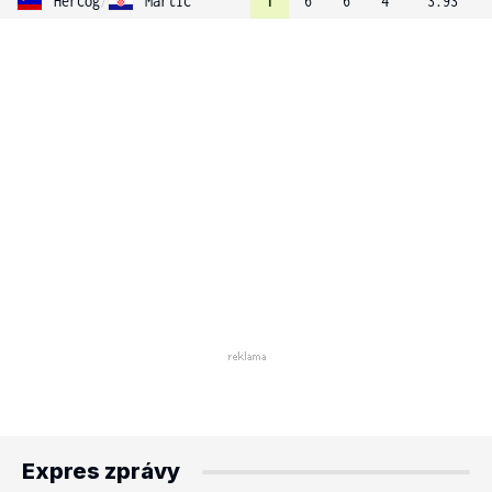
Hercog
/
Martic
1
6
6
4
3.93
Expres zprávy