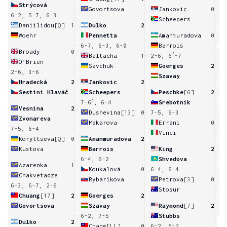
Strýcová
Govortsova
Jankovic
0
6-2, 5-7, 6-3
Scheepers
6
Daniilidou
[Q]
1
Dulko
2
Woehr
Pennetta
Amanmuradova
0
6-7, 6-3, 6-0
Barrois
Broady
0
7
Baltacha
1
2-6, 6
-7
O’Brien
Savchuk
Goerges
2
2-6, 3-6
Szavay
6
Hradecká
2
Jankovic
2
Sestini Hlaváčková
Scheepers
Peschke
[6]
2
4
7-6
, 6-4
Srebotnik
Vesnina
2
Dushevina
[13]
0
7-5, 6-3
Zvonareva
Makarova
Errani
0
7-5, 6-4
Vinci
6
Koryttseva
[Q]
0
Amanmuradova
2
Kustova
Barrois
King
2
6-4, 6-2
Shvedova
Azarenka
1
Koukalová
0
6-4, 6-4
Chakvetadze
Rybarikova
Petrova
[3]
0
6-3, 6-7, 2-6
Stosur
4
Chuang
[17]
2
Goerges
2
Govortsova
Szavay
Raymond
[7]
2
6-2, 7-5
Stubbs
Dulko
2
Chang
[LL]
0
6-2, 6-2