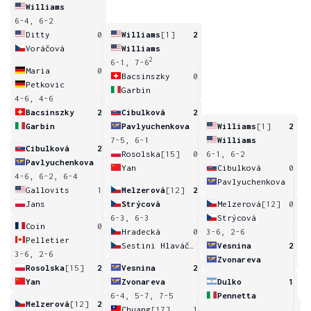
Williams
6-4, 6-2
Ditty
0
Williams
[1]
2
Voráčová
Williams
2
6-1, 7-6
Maria
0
Bacsinszky
0
Petkovic
Garbin
4-6, 4-6
Bacsinszky
2
Cibulková
2
Garbin
Pavlyuchenkova
Williams
[1]
2
7-5, 6-1
Williams
Cibulková
2
Rosolska
[15]
0
6-1, 6-2
Pavlyuchenkova
Yan
Cibulková
0
4-6, 6-2, 6-4
Pavlyuchenkova
Gallovits
1
Melzerová
[12]
2
Jans
Strýcová
Melzerová
[12]
0
6-3, 6-3
Strýcová
Coin
0
Hradecká
0
3-6, 2-6
Pelletier
Sestini Hlaváčková
Vesnina
2
3-6, 2-6
Zvonareva
Rosolska
[15]
2
Vesnina
2
Yan
Zvonareva
Dulko
1
6-4, 5-7, 7-5
Pennetta
Melzerová
[12]
2
Chuang
[17]
1