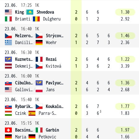
23.06.
17:25
1K
King
/
Shvedova
2
6
6
1.30
Brianti
/
Dulgheru
0
1
2
2.92
23.06.
16:40
1K
Melzerová
/
Strýcová (12)
2
6
5
6
1.46
Daniilidou
/
Woehr
1
2
7
3
2.36
23.06.
16:30
1K
Kuznetsova
/
Rezai
2
6
4
6
1.22
Dekmeijere
/
Kvitová
1
3
6
2
3.39
23.06.
16:00
1K
Cibulková
/
Pavlyuchenkova
2
4
6
6
1.36
Gallovits
/
Jans
1
6
2
4
2.68
23.06.
15:40
1K
Rybarikova
/
Koukalová
2
6
7
1.77
3
Czink
/
Parra-Santonja
0
3
6
1.83
23.06.
15:15
1K
Bacsinszky
/
Garbin
2
6
6
1.97
Maria
/
Petkovic
0
4
4
1.66