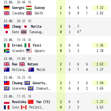
23.06.
20:40
1K
Goerges
/
Szavay
2
4
6
6
1.32
Cavaday
/
Smith
1
6
4
1
2.82
23.06.
20:35
1K
Chang
/
Morita
2
6
7
4
Date
/
Tanasugarn
0
3
6
23.06.
19:10
1K
Errani
/
Vinci
2
6
6
1.36
Grandin
/
Spears
0
3
3
2.70
23.06.
19:00
1K
Rae
/
Watson
2
3
6
6
2.63
Dellacqua
/
Molik
1
6
1
4
1.37
23.06.
18:25
1K
Chuang
/
Govortsova (17)
2
3
7
6
1.94
Azarenka
/
Chakvetadze
1
6
6
2
1.69
23.06.
17:35
1K
Rosolska
/
Yan (15)
2
6
6
1.37
Coin
/
Pelletier
0
3
2
2.63