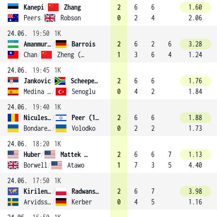
Kanepi
/
Zhang
2
6
6
1.60
Peers
/
Robson
0
2
4
2.06
24.06.
19:50
1K
Amanmuradova
/
Barrois
2
6
2
6
3.28
Chan
/
Zheng (9)
1
3
6
4
1.24
24.06.
19:45
1K
Jankovic
/
Scheepers
2
6
6
1.76
Medina Garrigues
/
Senoglu
0
4
2
1.84
24.06.
19:40
1K
Niculescu
/
Peer (14)
2
6
6
1.88
Bondarenko
/
Volodko
0
2
2
1.73
24.06.
18:20
1K
Huber
/
Mattek (5)
2
6
6
7
1.13
Borwell
/
Atawo
1
7
3
5
4.40
24.06.
17:50
1K
Kirilenko
/
Radwanska (10)
2
6
7
3.98
Arvidsson
/
Kerber
0
4
5
1.16