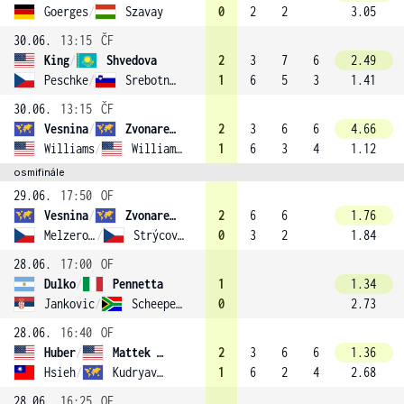
Goerges
/
Szavay
0
2
2
3.05
30.06.
13:15
ČF
King
/
Shvedova
2
3
7
6
2.49
Peschke
/
Srebotnik (6)
1
6
5
3
1.41
30.06.
13:15
ČF
Vesnina
/
Zvonareva
2
3
6
6
4.66
Williams
/
Williams (1)
1
6
3
4
1.12
osmifinále
29.06.
17:50
OF
Vesnina
/
Zvonareva
2
6
6
1.76
Melzerová
/
Strýcová (12)
0
3
2
1.84
28.06.
17:00
OF
Dulko
/
Pennetta
1
1.34
Jankovic
/
Scheepers
0
2.73
28.06.
16:40
OF
Huber
/
Mattek (5)
2
3
6
6
1.36
Hsieh
/
Kudryavtseva (16)
1
6
2
4
2.68
28.06.
16:25
OF