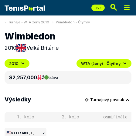
Turnaje - WTA ženy 2010
Wimbledon - Čtyřhry
Wimbledon
2010
Velká Británie
2010
WTA (ženy) - Čtyřhry
$2,257,000
Ž
tráva
Výsledky
Turnajový pavouk
1. kolo
2. kolo
osmifinále
Williams
[1]
2