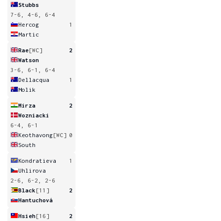
Stubbs
7-6, 4-6, 6-4
Hercog
1
Martic
Rae
[WC]
2
Watson
3-6, 6-1, 6-4
Dellacqua
1
Molik
Mirza
2
Wozniacki
6-4, 6-1
Keothavong
[WC]
0
South
Kondratieva
1
Uhlirova
2-6, 6-2, 2-6
Black
[11]
2
Hantuchová
Hsieh
[16]
2