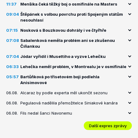
11:37
Menšíka čeká těžký boj o osmifinále na Masters
09:04
Štěpánek s volbou povrchu proti Spojeným státům
nesouhlasí
07:15
Nosková s Bouzkovou dohrály i ve čtyřhře
07:08
Sabalenková neměla problém ani se zkušenou
Číňankou
07:04
Jódar vyřídil i Musettiho a vyzve Lehečku
06:33
Lehečka neměl problém, v Montrealu je v osmifinále
05:57
Bartůňková po třísetovém boji podlehla
Anisimovové
06.08.
Alcaraz by podle experta měl ukončit sezonu
06.08.
Pegulaová nadělila přemožitelce Siniakové kanára
06.08.
Fils nedal šanci Navonemu
Další expres zprávy