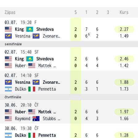
Zápas
S
1
2
3
Kurs
03.07.
19:20
F
King
/
Shvedova
2
7
6
2.27
6
Vesnina
/
Zvonareva
0
6
2
1.49
semifinále
02.07.
15:40
SF
King
/
Shvedova
2
6
6
2.46
Huber
/
Mattek (5)
0
4
4
1.42
02.07.
14:10
SF
Vesnina
/
Zvonareva
2
6
6
1.88
Dulko
/
Pennetta
0
3
1
1.73
čtvrtfinále
30.06.
20:10
ČF
Huber
/
Mattek (5)
2
6
6
1.97
Raymond
/
Stubbs (7)
0
4
3
1.66
30.06.
19:30
ČF
Dulko
/
Pennetta
2
6
6
1.28