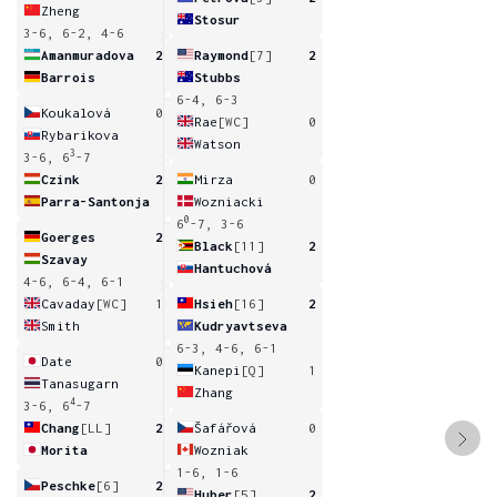
Zheng
Stosur
3-6, 6-2, 4-6
Amanmuradova
2
Raymond
[7]
2
Barrois
Stubbs
6-4, 6-3
Koukalová
0
Rae
[WC]
0
Rybarikova
Watson
3
3-6, 6
-7
Czink
2
Mirza
0
Parra-Santonja
Wozniacki
0
6
-7, 3-6
Goerges
2
Black
[11]
2
Szavay
Hantuchová
4-6, 6-4, 6-1
Cavaday
[WC]
1
Hsieh
[16]
2
Smith
Kudryavtseva
6-3, 4-6, 6-1
Date
0
Kanepi
[Q]
1
Tanasugarn
Zhang
4
3-6, 6
-7
Chang
[LL]
2
Šafářová
0
Morita
Wozniak
1-6, 1-6
Peschke
[6]
2
Huber
[5]
2