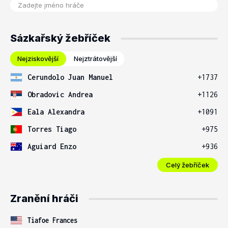
Sázkařský žebříček
Nejziskovější
Nejztrátovější
Cerundolo Juan Manuel
+1737
Obradovic Andrea
+1126
Eala Alexandra
+1091
Torres Tiago
+975
Aguiard Enzo
+936
Celý žebříček
Zranění hráči
Tiafoe Frances