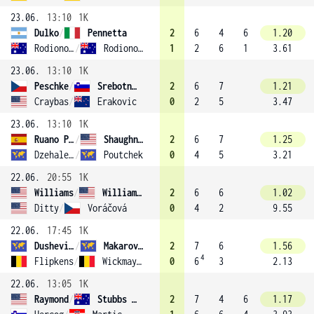
23.06.
13:10
1K
Dulko
/
Pennetta
2
6
4
6
1.20
Rodionova
/
Rodionova
1
2
6
1
3.61
23.06.
13:10
1K
Peschke
/
Srebotnik (6)
2
6
7
1.21
Craybas
/
Erakovic
0
2
5
3.47
23.06.
13:10
1K
Ruano Pascual
/
Shaughnessy
2
6
7
1.25
Dzehalevich
/
Poutchek
0
4
5
3.21
22.06.
20:55
1K
Williams
/
Williams (1)
2
6
6
1.02
Ditty
/
Voráčová
0
4
2
9.55
22.06.
17:45
1K
Dushevina
/
Makarova (13)
2
7
6
1.56
4
Flipkens
/
Wickmayer
0
6
3
2.13
22.06.
13:05
1K
Raymond
/
Stubbs (7)
2
7
4
6
1.17