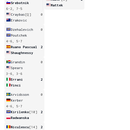
Srebotnik
Mattek
6-2, 7-5
Craybas
[Q]
0
Erakovic
Dzehalevich
0
Poutchek
4-6, 5-7
Ruano Pascual
2
Shaughnessy
Grandin
0
Spears
3-6, 3-6
Errani
2
Vinci
Arvidsson
0
Kerber
4-6, 5-7
Kirilenko
[10]
2
Radwanska
Niculescu
[14]
2