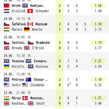
24.06.
16:50
1K
Hsieh
/
Kudryavtseva (16)
2
6
6
1.68
Krajicek
/
Schnyder
0
3
2
1.94
24.06.
16:15
1K
Šafářová
/
Wozniak
2
4
6
6
1.34
Marosi
/
Woerle
1
6
4
3
2.73
24.06.
16:05
1K
Sestini Hlaváčková
/
Hradecká
2
6
6
1.19
Broady
/
O’Brien
0
2
3
3.77
24.06.
15:30
1K
Vesnina
/
Zvonareva
2
7
6
1.21
Koryttseva
/
Kustova
0
5
4
3.54
24.06.
15:00
1K
Petrova
/
Stosur (3)
2
7
6
1.10
5
Oudin
/
Zalameda
0
6
0
5.33
23.06.
21:00
1K
Mirza
/
Wozniacki
2
6
6
1.21
Keothavong
/
South
0
4
1
3.48