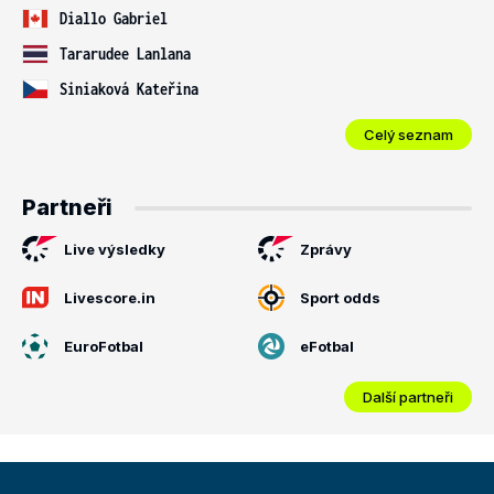
Diallo Gabriel
Tararudee Lanlana
Siniaková Kateřina
Celý seznam
Partneři
Live výsledky
Zprávy
Livescore.in
Sport odds
EuroFotbal
eFotbal
Další partneři