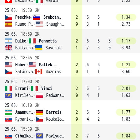
Bacsinszky
/
Garbin
0
1
6
7.23
25.06.
19:30
2K
Peschke
/
Srebotnik (6)
2
6
6
1.34
Ruano Pascual
/
Shaughnessy
0
3
1
2.73
25.06.
18:50
2K
Dulko
/
Pennetta
2
6
6
6
1.17
Baltacha
/
Savchuk
1
7
3
0
3.94
25.06.
18:45
2K
Huber
/
Mattek (5)
2
6
6
1.21
Šafářová
/
Wozniak
0
1
1
3.60
25.06.
17:00
2K
Errani
/
Vinci
2
6
6
2.01
Kirilenko
/
Radwanska (10)
0
4
1
1.63
25.06.
16:10
2K
Amanmuradova
/
Barrois
2
6
6
1.77
Rybarikova
/
Koukalová
0
4
2
1.83
25.06.
15:30
2K
Cibulková
/
Pavlyuchenkova
2
7
6
1.84