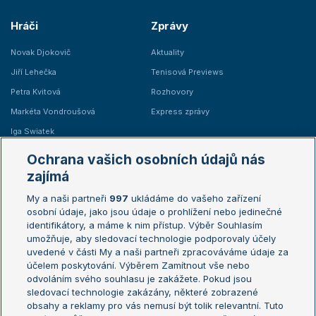
Hráči
Zprávy
Novak Djokovič
Aktuality
Jiří Lehečka
Tenisová Previews
Petra Kvitová
Rozhovory
Markéta Vondroušová
Express zprávy
Iga Swiatek
Marie Bouzková
Ochrana vašich osobních údajů nás
Žebříčky
Kalendář turnajů
zajímá
My a naši partneři
997
ukládáme do vašeho zařízení
Žebříček ATP (muži)
Australian Open
osobní údaje, jako jsou údaje o prohlížení nebo jedinečné
Žebříček WTA (ženy)
French Open
identifikátory, a máme k nim přístup. Výběr Souhlasím
umožňuje, aby sledovací technologie podporovaly účely
Sázkařský žebříček
Wimbledon
uvedené v části My a naši partneři zpracováváme údaje za
US Open
účelem poskytování. Výběrem Zamítnout vše nebo
odvoláním svého souhlasu je zakážete. Pokud jsou
Turnaj mistrů
sledovací technologie zakázány, některé zobrazené
Turnaj mistryň
obsahy a reklamy pro vás nemusí být tolik relevantní. Tuto