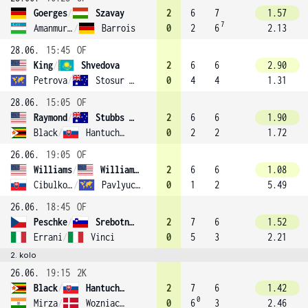
Goerges
/
Szavay
2
6
7
1.57
7
Amanmuradova
/
Barrois
0
2
6
2.13
28.06.
15:45
OF
King
/
Shvedova
2
6
6
2.90
Petrova
/
Stosur (3)
0
4
4
1.31
28.06.
15:05
OF
Raymond
/
Stubbs (7)
2
6
6
1.90
Black
/
Hantuchová (11)
0
2
2
1.72
26.06.
19:05
OF
Williams
/
Williams (1)
2
6
6
1.08
Cibulková
/
Pavlyuchenkova
0
1
2
5.49
26.06.
18:45
OF
Peschke
/
Srebotnik (6)
2
7
6
1.52
Errani
/
Vinci
0
5
3
2.21
2. kolo
26.06.
19:15
2K
Black
/
Hantuchová (11)
2
7
6
1.42
0
Mirza
/
Wozniacki
0
6
3
2.46