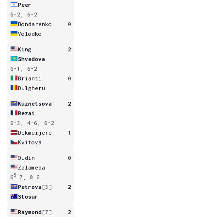
Peer
6-2, 6-2
Bondarenko
0
Volodko
King
2
Shvedova
6-1, 6-2
Brianti
0
Dulgheru
Kuznetsova
2
Rezai
6-3, 4-6, 6-2
Dekmeijere
1
Kvitová
Oudin
0
Zalameda
5
6
-7, 0-6
Petrova
[3]
2
Stosur
Raymond
[7]
2