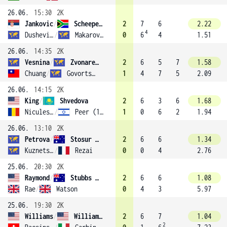
26.06.
15:30
2K
Jankovic
/
Scheepers
2
7
6
2.22
4
Dushevina
/
Makarova (13)
0
6
4
1.51
26.06.
14:35
2K
Vesnina
/
Zvonareva
2
6
5
7
1.58
Chuang
/
Govortsova (17)
1
4
7
5
2.09
26.06.
14:15
2K
King
/
Shvedova
2
6
3
6
1.68
Niculescu
/
Peer (14)
1
0
6
2
1.94
26.06.
13:10
2K
Petrova
/
Stosur (3)
2
6
6
1.34
Kuznetsova
/
Rezai
0
0
4
2.76
25.06.
20:30
2K
Raymond
/
Stubbs (7)
2
6
6
1.08
Rae
/
Watson
0
4
3
5.97
25.06.
19:30
2K
Williams
/
Williams (1)
2
6
7
1.04
2