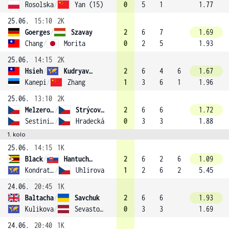
Rosolska
/
Yan (15)
0
5
1
1.77
25.06.
15:10
2K
Goerges
/
Szavay
2
6
7
1.69
Chang
/
Morita
0
2
5
1.93
25.06.
14:15
2K
Hsieh
/
Kudryavtseva (16)
2
6
4
6
1.67
Kanepi
/
Zhang
1
3
6
1
1.96
25.06.
13:10
2K
Melzerová
/
Strýcová (12)
2
6
6
1.72
Sestini Hlaváčková
/
Hradecká
0
3
3
1.88
1. kolo
25.06.
14:15
1K
Black
/
Hantuchová (11)
2
6
2
6
1.09
Kondratieva
/
Uhlirova
1
2
6
2
5.45
24.06.
20:45
1K
Baltacha
/
Savchuk
2
6
6
1.93
Kulikova
/
Sevastova
0
3
3
1.69
24.06.
20:40
1K