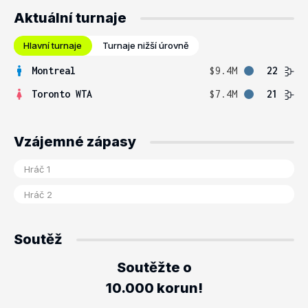
Aktuální turnaje
Hlavní turnaje
Turnaje nižší úrovně
Montreal
$9.4M
22
Toronto WTA
$7.4M
21
Vzájemné zápasy
Soutěž
Soutěžte o
10.000 korun!