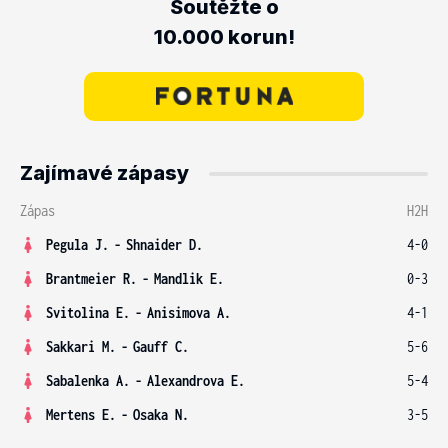
Soutěžte o
10.000 korun!
Zajímavé zápasy
Zápas
H2H
Pegula J.
-
Shnaider D.
4-0
Brantmeier R.
-
Mandlik E.
0-3
Svitolina E.
-
Anisimova A.
4-1
Sakkari M.
-
Gauff C.
5-6
Sabalenka A.
-
Alexandrova E.
5-4
Mertens E.
-
Osaka N.
3-5