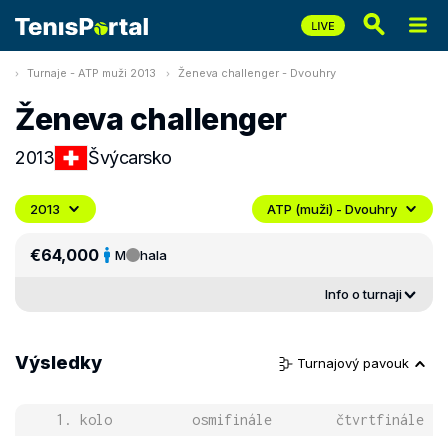
Turnaje - ATP muži 2013
Ženeva challenger - Dvouhry
Ženeva challenger
2013
Švýcarsko
2013
ATP (muži) - Dvouhry
€64,000
M
hala
Info o turnaji
Výsledky
Turnajový pavouk
1. kolo
osmifinále
čtvrtfinále