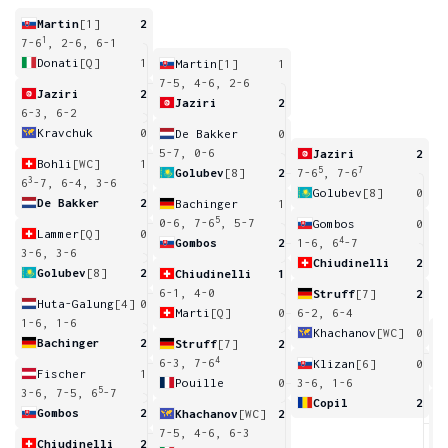
Martin
[1]
2
1
7-6
, 2-6, 6-1
Donati
[Q]
1
Martin
[1]
1
7-5, 4-6, 2-6
Jaziri
2
Jaziri
2
6-3, 6-2
Kravchuk
0
De Bakker
0
5-7, 0-6
Jaziri
2
Bohli
[WC]
1
5
7
Golubev
[8]
2
7-6
, 7-6
3
6
-7, 6-4, 3-6
Golubev
[8]
0
De Bakker
2
Bachinger
1
5
0-6, 7-6
, 5-7
Gombos
0
Lammer
[Q]
0
4
Gombos
2
1-6, 6
-7
3-6, 3-6
Chiudinelli
2
Golubev
[8]
2
Chiudinelli
1
6-1, 4-0
Struff
[7]
2
Huta-Galung
[4]
0
Marti
[Q]
0
6-2, 6-4
1-6, 1-6
Khachanov
[WC]
0
Bachinger
2
Struff
[7]
2
5
4
6-3, 7-6
Klizan
[6]
0
Fischer
1
Pouille
0
3-6, 1-6
5
3-6, 7-5, 6
-7
Copil
2
Gombos
2
Khachanov
[WC]
2
6
7-5, 4-6, 6-3
Chiudinelli
2