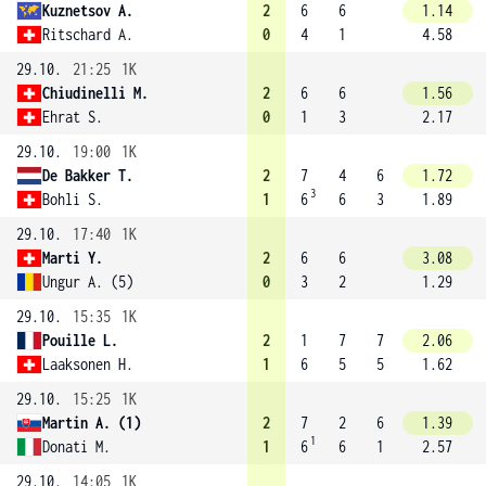
Kuznetsov A.
2
6
6
1.14
Ritschard A.
0
4
1
4.58
29.10.
21:25
1K
Chiudinelli M.
2
6
6
1.56
Ehrat S.
0
1
3
2.17
29.10.
19:00
1K
De Bakker T.
2
7
4
6
1.72
3
Bohli S.
1
6
6
3
1.89
29.10.
17:40
1K
Marti Y.
2
6
6
3.08
Ungur A. (5)
0
3
2
1.29
29.10.
15:35
1K
Pouille L.
2
1
7
7
2.06
Laaksonen H.
1
6
5
5
1.62
29.10.
15:25
1K
Martin A. (1)
2
7
2
6
1.39
1
Donati M.
1
6
6
1
2.57
29.10.
14:05
1K