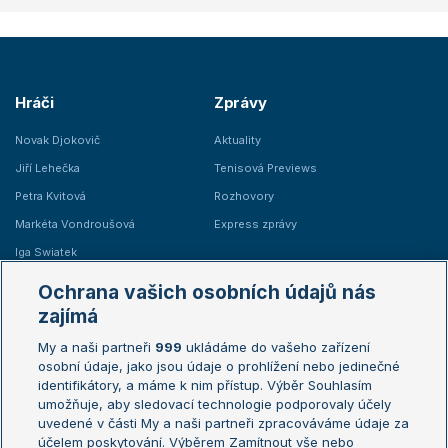
Hráči
Zprávy
Novak Djokovič
Aktuality
Jiří Lehečka
Tenisová Previews
Petra Kvitová
Rozhovory
Markéta Vondroušová
Express zprávy
Iga Swiatek
Marie Bouzková
Ochrana vašich osobních údajů nás
Žebříčky
Kalendář turnajů
zajímá
My a naši partneři
999
ukládáme do vašeho zařízení
Žebříček ATP (muži)
Australian Open
osobní údaje, jako jsou údaje o prohlížení nebo jedinečné
Žebříček WTA (ženy)
French Open
identifikátory, a máme k nim přístup. Výběr Souhlasím
umožňuje, aby sledovací technologie podporovaly účely
Sázkařský žebříček
Wimbledon
uvedené v části My a naši partneři zpracováváme údaje za
US Open
účelem poskytování. Výběrem Zamítnout vše nebo