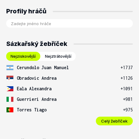
Profily hráčů
Sázkařský žebříček
Nejziskovější
Nejztrátovější
Cerundolo Juan Manuel
+1737
Obradovic Andrea
+1126
Eala Alexandra
+1091
Guerrieri Andrea
+981
Torres Tiago
+975
Celý žebříček