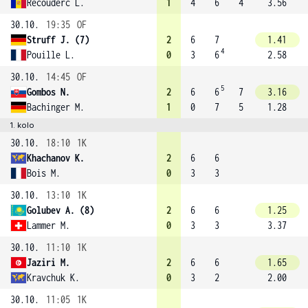
Recouderc L.
1
4
6
4
3.56
30.10.
19:35
OF
Struff J. (7)
2
6
7
1.41
4
Pouille L.
0
3
6
2.58
30.10.
14:45
OF
5
Gombos N.
2
6
6
7
3.16
Bachinger M.
1
0
7
5
1.28
1. kolo
30.10.
18:10
1K
Khachanov K.
2
6
6
Bois M.
0
3
3
30.10.
13:10
1K
Golubev A. (8)
2
6
6
1.25
Lammer M.
0
3
3
3.37
30.10.
11:10
1K
Jaziri M.
2
6
6
1.65
Kravchuk K.
0
3
2
2.00
30.10.
11:05
1K