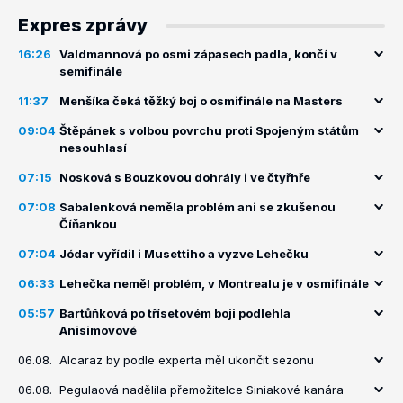
Expres zprávy
16:26
Valdmannová po osmi zápasech padla, končí v
semifinále
11:37
Menšíka čeká těžký boj o osmifinále na Masters
09:04
Štěpánek s volbou povrchu proti Spojeným státům
nesouhlasí
07:15
Nosková s Bouzkovou dohrály i ve čtyřhře
07:08
Sabalenková neměla problém ani se zkušenou
Číňankou
07:04
Jódar vyřídil i Musettiho a vyzve Lehečku
06:33
Lehečka neměl problém, v Montrealu je v osmifinále
05:57
Bartůňková po třísetovém boji podlehla
Anisimovové
06.08.
Alcaraz by podle experta měl ukončit sezonu
06.08.
Pegulaová nadělila přemožitelce Siniakové kanára