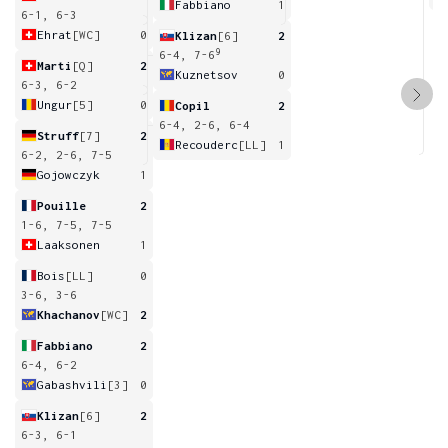
Fabbiano
1
6-1, 6-3
Ehrat
[WC]
0
Klizan
[6]
2
9
6-4, 7-6
Marti
[Q]
2
Kuznetsov
0
6-3, 6-2
Ungur
[5]
0
Copil
2
6-4, 2-6, 6-4
Struff
[7]
2
Recouderc
[LL]
1
6-2, 2-6, 7-5
Gojowczyk
1
Pouille
2
1-6, 7-5, 7-5
Laaksonen
1
Bois
[LL]
0
3-6, 3-6
Khachanov
[WC]
2
Fabbiano
2
6-4, 6-2
Gabashvili
[3]
0
Klizan
[6]
2
6-3, 6-1