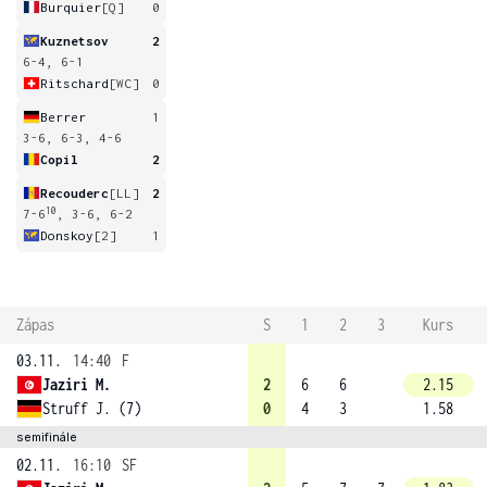
Burquier
[Q]
0
Kuznetsov
2
6-4, 6-1
Ritschard
[WC]
0
Berrer
1
3-6, 6-3, 4-6
Copil
2
Recouderc
[LL]
2
10
7-6
, 3-6, 6-2
Donskoy
[2]
1
Zápas
S
1
2
3
Kurs
03.11.
14:40
F
Jaziri M.
2
6
6
2.15
Struff J. (7)
0
4
3
1.58
semifinále
02.11.
16:10
SF