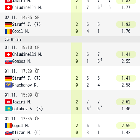
Jaziri M.
2
5
7
7
1.83
1
Chiudinelli M.
1
7
6
5
1.77
02.11.
14:35
SF
Struff J. (7)
2
6
6
1.93
Copil M.
0
4
1
1.70
čtvrtfinále
01.11.
19:10
ČF
Chiudinelli M.
2
6
7
1.41
4
Gombos N.
0
1
6
2.55
01.11.
17:20
ČF
Struff J. (7)
2
6
6
1.41
Khachanov K.
0
2
4
2.58
01.11.
15:00
ČF
Jaziri M.
2
7
7
2.62
5
7
Golubev A. (8)
0
6
6
1.40
01.11.
13:35
ČF
Copil M.
2
6
6
2.55
Klizan M. (6)
0
3
1
1.42