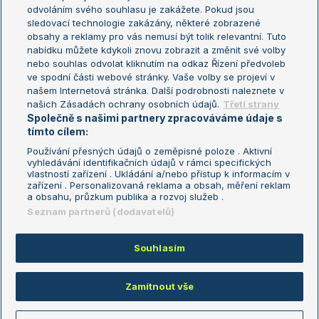
odvoláním svého souhlasu je zakážete. Pokud jsou
Turnaj mistrů
sledovací technologie zakázány, některé zobrazené
Turnaj mistryň
obsahy a reklamy pro vás nemusí být tolik relevantní. Tuto
Aktualní trendy
nabídku můžete kdykoli znovu zobrazit a změnit své volby
nebo souhlas odvolat kliknutím na odkaz Řízení předvoleb
ve spodní části webové stránky. Vaše volby se projeví v
Fotbalové přestupy
našem Internetová stránka. Další podrobnosti naleznete v
Livesport Daily
našich Zásadách ochrany osobních údajů.
Třetí strany
Společně s našimi partnery zpracováváme údaje s
LS Prague Open
tímto cílem:
Používání přesných údajů o zeměpisné poloze . Aktivní
vyhledávání identifikačních údajů v rámci specifických
vlastností zařízení . Ukládání a/nebo přístup k informacím v
Podmínky užití
Nastavení soukromí
zařízení . Personalizovaná reklama a obsah, měření reklam
GDPR a žurnalistika
Reklama
a obsahu, průzkum publika a rozvoj služeb .
Informace o zpracování osobních
Kontakt
Seznam partnerů (dodavatelů)
údajů
Tiráž
Souhlasím
Copyright © 2008-2026 TenisPortal.cz. Využíváme zpravodajství ČTK.
Zamítnout vše