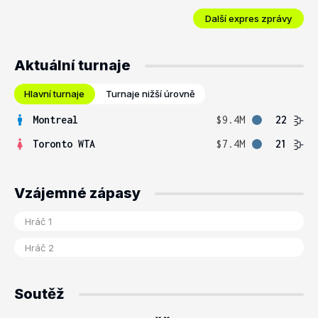
Další expres zprávy
Aktuální turnaje
Hlavní turnaje
Turnaje nižší úrovně
Montreal
$9.4M
22
Toronto WTA
$7.4M
21
Vzájemné zápasy
Soutěž