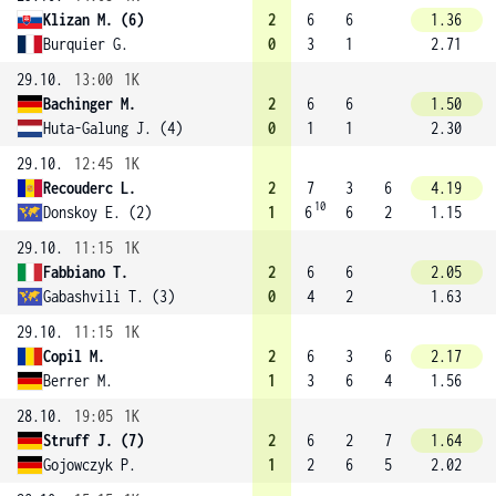
Klizan M. (6)
2
6
6
1.36
Burquier G.
0
3
1
2.71
29.10.
13:00
1K
Bachinger M.
2
6
6
1.50
Huta-Galung J. (4)
0
1
1
2.30
29.10.
12:45
1K
Recouderc L.
2
7
3
6
4.19
10
Donskoy E. (2)
1
6
6
2
1.15
29.10.
11:15
1K
Fabbiano T.
2
6
6
2.05
Gabashvili T. (3)
0
4
2
1.63
29.10.
11:15
1K
Copil M.
2
6
3
6
2.17
Berrer M.
1
3
6
4
1.56
28.10.
19:05
1K
Struff J. (7)
2
6
2
7
1.64
Gojowczyk P.
1
2
6
5
2.02