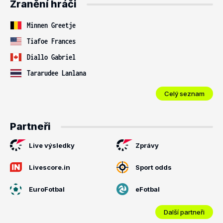
Zranění hráči
Minnen Greetje
Tiafoe Frances
Diallo Gabriel
Tararudee Lanlana
Celý seznam
Partneři
Live výsledky
Zprávy
Livescore.in
Sport odds
EuroFotbal
eFotbal
Další partneři