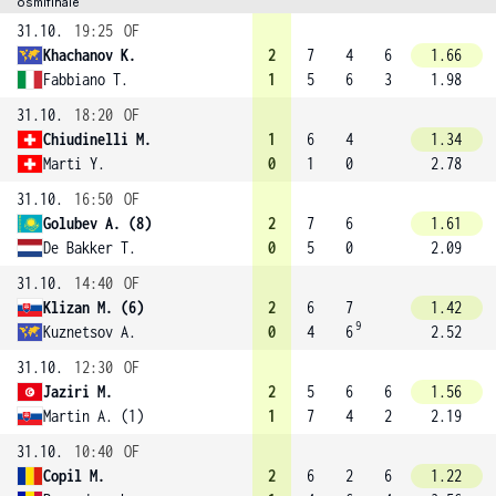
osmifinále
31.10.
19:25
OF
Khachanov K.
2
7
4
6
1.66
Fabbiano T.
1
5
6
3
1.98
31.10.
18:20
OF
Chiudinelli M.
1
6
4
1.34
Marti Y.
0
1
0
2.78
31.10.
16:50
OF
Golubev A. (8)
2
7
6
1.61
De Bakker T.
0
5
0
2.09
31.10.
14:40
OF
Klizan M. (6)
2
6
7
1.42
9
Kuznetsov A.
0
4
6
2.52
31.10.
12:30
OF
Jaziri M.
2
5
6
6
1.56
Martin A. (1)
1
7
4
2
2.19
31.10.
10:40
OF
Copil M.
2
6
2
6
1.22