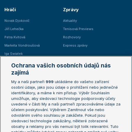
Hráči
Zprávy
Novak Djokovič
Aktuality
Jiří Lehečka
Tenisová Previews
Petra Kvitová
Rozhovory
Markéta Vondroušová
Express zprávy
Iga Swiatek
Marie Bouzková
Ochrana vašich osobních údajů nás
Žebříčky
Kalendář turnajů
zajímá
My a naši partneři
999
ukládáme do vašeho zařízení
Žebříček ATP (muži)
Australian Open
osobní údaje, jako jsou údaje o prohlížení nebo jedinečné
Žebříček WTA (ženy)
French Open
identifikátory, a máme k nim přístup. Výběr Souhlasím
umožňuje, aby sledovací technologie podporovaly účely
Sázkařský žebříček
Wimbledon
uvedené v části My a naši partneři zpracováváme údaje za
US Open
účelem poskytování. Výběrem Zamítnout vše nebo
odvoláním svého souhlasu je zakážete. Pokud jsou
Turnaj mistrů
sledovací technologie zakázány, některé zobrazené
Turnaj mistryň
obsahy a reklamy pro vás nemusí být tolik relevantní. Tuto