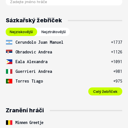
Sázkařský žebříček
Nejziskovější
Nejztrátovější
Cerundolo Juan Manuel
+1737
Obradovic Andrea
+1126
Eala Alexandra
+1091
Guerrieri Andrea
+981
Torres Tiago
+975
Celý žebříček
Zranění hráči
Minnen Greetje