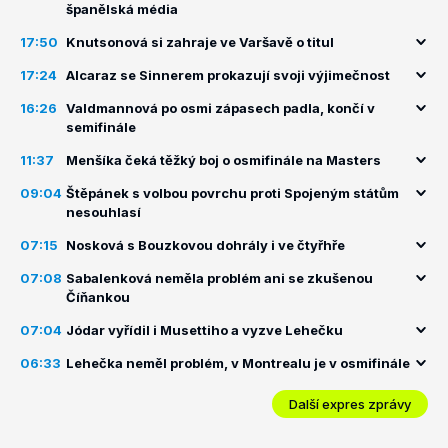
španělská média
17:50
Knutsonová si zahraje ve Varšavě o titul
17:24
Alcaraz se Sinnerem prokazují svoji výjimečnost
16:26
Valdmannová po osmi zápasech padla, končí v
semifinále
11:37
Menšíka čeká těžký boj o osmifinále na Masters
09:04
Štěpánek s volbou povrchu proti Spojeným státům
nesouhlasí
07:15
Nosková s Bouzkovou dohrály i ve čtyřhře
07:08
Sabalenková neměla problém ani se zkušenou
Číňankou
07:04
Jódar vyřídil i Musettiho a vyzve Lehečku
06:33
Lehečka neměl problém, v Montrealu je v osmifinále
Další expres zprávy