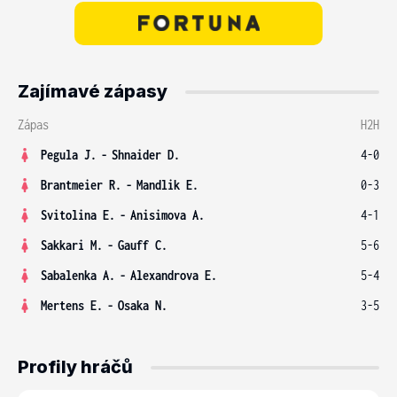
Zajímavé zápasy
Zápas
H2H
Pegula J.
-
Shnaider D.
4-0
Brantmeier R.
-
Mandlik E.
0-3
Svitolina E.
-
Anisimova A.
4-1
Sakkari M.
-
Gauff C.
5-6
Sabalenka A.
-
Alexandrova E.
5-4
Mertens E.
-
Osaka N.
3-5
Profily hráčů