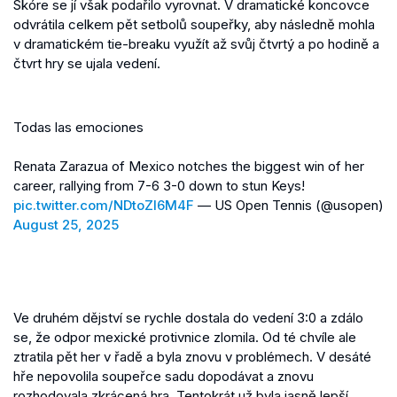
Skóre se jí však podařilo vyrovnat. V dramatické koncovce
odvrátila celkem pět setbolů soupeřky, aby následně mohla
v dramatickém tie-breaku využít až svůj čtvrtý a po hodině a
čtvrt hry se ujala vedení.
Todas las emociones
Renata Zarazua of Mexico notches the biggest win of her
career, rallying from 7-6 3-0 down to stun Keys!
pic.twitter.com/NDtoZl6M4F
— US Open Tennis (@usopen)
August 25, 2025
Ve druhém dějství se rychle dostala do vedení 3:0 a zdálo
se, že odpor mexické protivnice zlomila. Od té chvíle ale
ztratila pět her v řadě a byla znovu v problémech. V desáté
hře nepovolila soupeřce sadu dopodávat a znovu
rozhodovala zkrácená hra. Tentokrát už byla jasně lepší