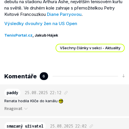
debutu na stadionu Arthura Ashe, největším tenisovém kurtu
na světě. Ve druhém kole zahraje s přemožitelkou Petry
Kvitové Francouzkou
Diane Parryovou
.
Výsledky dvouhry žen na US Open
TenisPortal.cz
, Jakub Hájek
Všechny články v sekci - Aktuality
Komentáře
6
paddy
25.08.2025
22:12
Renata hodila Klíče do kanálu
Reagovat
smazaný uživatel
25.08.2025
22:02