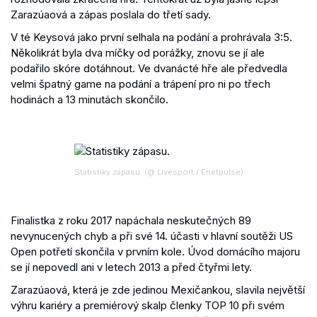
Zarazúaová a zápas poslala do třetí sady.
V té Keysová jako první selhala na podání a prohrávala 3:5.
Několikrát byla dva míčky od porážky, znovu se jí ale
podařilo skóre dotáhnout. Ve dvanácté hře ale předvedla
velmi špatný game na podání a trápení pro ni po třech
hodinách a 13 minutách skončilo.
Statistiky zápasu. (@ Livesport / Enetpulse)
Finalistka z roku 2017 napáchala neskutečných 89
nevynucených chyb a při své 14. účasti v hlavní soutěži US
Open potřetí skončila v prvním kole. Úvod domácího majoru
se jí nepovedl ani v letech 2013 a před čtyřmi lety.
Zarazúaová, která je zde jedinou Mexičankou, slavila největší
výhru kariéry a premiérový skalp členky TOP 10 při svém