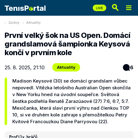
Zprávy
Aktuality
První velký šok na US Open. Domácí
grandslamová šampionka Keysová
končí v prvním kole
25. 8. 2025, 21:10
6
Aktuality
Madison Keysové (30) se domácí grandslam vůbec
nepovedl. Vítězka letošního Australian Open skončila
v New Yorku hned na úvodní soupeřce. Světová
šestka podlehla Renatě Zarazúaové (27) 7:6, 6:7, 5:7.
Mexičanka, která slaví první výhru nad členkou TOP
10, si ve druhém kole zahraje s přemožitelkou Petry
Kvitové Francouzkou Diane Parryovou (22).
Profily hráčů