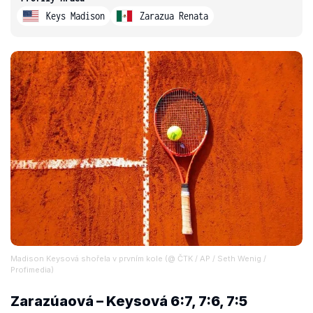
Keys Madison
Zarazua Renata
Madison Keysová shořela v prvním kole (@ ČTK / AP / Seth Wenig /
Profimedia)
Zarazúaová – Keysová 6:7, 7:6, 7:5