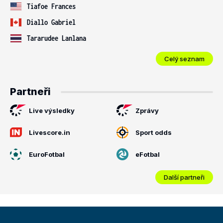
Tiafoe Frances
Diallo Gabriel
Tararudee Lanlana
Celý seznam
Partneři
Live výsledky
Zprávy
Livescore.in
Sport odds
EuroFotbal
eFotbal
Další partneři