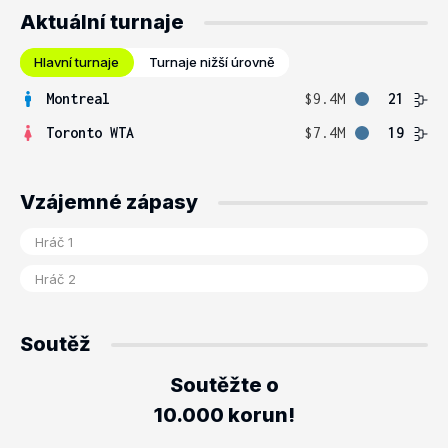
Aktuální turnaje
Hlavní turnaje
Turnaje nižší úrovně
Montreal
$9.4M
21
Toronto WTA
$7.4M
19
Vzájemné zápasy
Soutěž
Soutěžte o
10.000 korun!