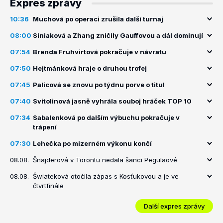
Expres zprávy
10:36
Muchová po operaci zrušila další turnaj
08:00
Siniaková a Zhang zničily Gauffovou a dál dominují
07:54
Brenda Fruhvirtová pokračuje v návratu
07:50
Hejtmánková hraje o druhou trofej
07:45
Palicová se znovu po týdnu porve o titul
07:40
Svitolinová jasně vyhrála souboj hráček TOP 10
07:34
Sabalenková po dalším výbuchu pokračuje v
trápení
07:30
Lehečka po mizerném výkonu končí
08.08.
Šnajderová v Torontu nedala šanci Pegulaové
08.08.
Šwiateková otočila zápas s Kosťukovou a je ve
čtvrtfinále
Další expres zprávy