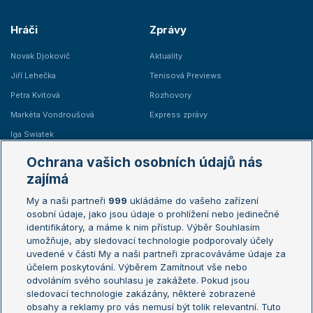
Hráči
Zprávy
Novak Djokovič
Aktuality
Jiří Lehečka
Tenisová Previews
Petra Kvitová
Rozhovory
Markéta Vondroušová
Express zprávy
Iga Swiatek
Marie Bouzková
Ochrana vašich osobních údajů nás
Žebříčky
Kalendář turnajů
zajímá
My a naši partneři
999
ukládáme do vašeho zařízení
Žebříček ATP (muži)
Australian Open
osobní údaje, jako jsou údaje o prohlížení nebo jedinečné
Žebříček WTA (ženy)
French Open
identifikátory, a máme k nim přístup. Výběr Souhlasím
umožňuje, aby sledovací technologie podporovaly účely
Sázkařský žebříček
Wimbledon
uvedené v části My a naši partneři zpracováváme údaje za
US Open
účelem poskytování. Výběrem Zamítnout vše nebo
odvoláním svého souhlasu je zakážete. Pokud jsou
Turnaj mistrů
sledovací technologie zakázány, některé zobrazené
Turnaj mistryň
obsahy a reklamy pro vás nemusí být tolik relevantní. Tuto