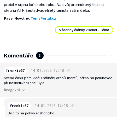
probil v srpnu loňského roku. Na svůj premiérový titul na
okruhu ATP šestadvacetiletý tenista zatím čeká.
Pavel Novotný,
TenisPortal.cz
Všechny články v sekci - Téma
Komentáře
3
frenkie57
14.01.2026
17:18
Svého času jsem viděl i stříhání drápů (nehtů) přímo na palubovce
při basketu/házené. Bylo
Reagovat
frenkie57
14.01.2026
17:18
Bylo to na pokyn rozhodčího.