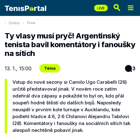
Zprávy
Téma
Ty vlasy musí pryč! Argentinský
tenista bavil komentátory i fanoušky
na sítích
13. 1., 15:00
3
Téma
Vstup do nové sezony si Camilo Ugo Carabelli (26)
určitě představoval jinak. V novém roce zatím
odehrál dva zápasy a pokaždé to byl on, kdo přál
soupeři hodně štěstí do dalších bojů. Naposledy
neuspěl v prvním kole turnaje v Aucklandu, kde
podlehl hladce 4:6, 2:6 Chilanovi Alejandru Tabilovi
(28). Komentátory i fanoušky na sociálních sítích tak
alespoň nechtěně pobavil jinak.