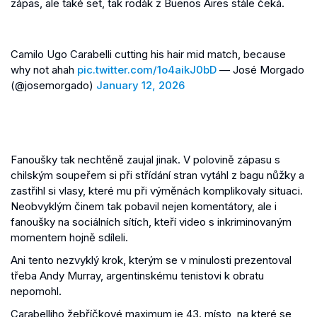
zápas, ale také set, tak rodák z Buenos Aires stále čeká.
Camilo Ugo Carabelli cutting his hair mid match, because
why not ahah
pic.twitter.com/1o4aikJ0bD
— José Morgado
(@josemorgado)
January 12, 2026
Fanoušky tak nechtěně zaujal jinak. V polovině zápasu s
chilským soupeřem si při střídání stran vytáhl z bagu nůžky a
zastřihl si vlasy, které mu při výměnách komplikovaly situaci.
Neobvyklým činem tak pobavil nejen komentátory, ale i
fanoušky na sociálních sítích, kteří video s inkriminovaným
momentem hojně sdíleli.
Ani tento nezvyklý krok, kterým se v minulosti prezentoval
třeba Andy Murray, argentinskému tenistovi k obratu
nepomohl.
Carabelliho žebříčkové maximum je 43. místo, na které se