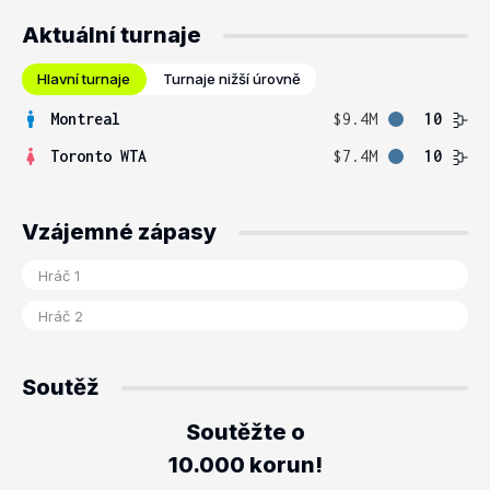
Aktuální turnaje
Hlavní turnaje
Turnaje nižší úrovně
Montreal
$9.4M
10
Toronto WTA
$7.4M
10
Vzájemné zápasy
Soutěž
Soutěžte o
10.000 korun!