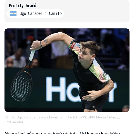
Profily hráčů
Ugo Carabelli Camilo
Camilo Ugo Carabelli na archivním snímku (@ DPPI, DPPI Media / Alamy /
Profimedia)
Neprožívá vůbec povedené období. Od konce loňského