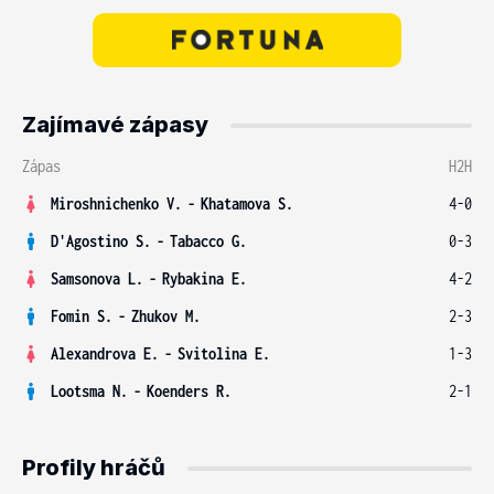
Zajímavé zápasy
Zápas
H2H
Miroshnichenko V.
-
Khatamova S.
4-0
D'Agostino S.
-
Tabacco G.
0-3
Samsonova L.
-
Rybakina E.
4-2
Fomin S.
-
Zhukov M.
2-3
Alexandrova E.
-
Svitolina E.
1-3
Lootsma N.
-
Koenders R.
2-1
Profily hráčů