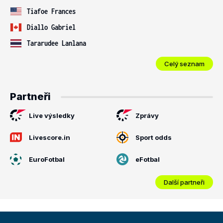
Tiafoe Frances
Diallo Gabriel
Tararudee Lanlana
Celý seznam
Partneři
Live výsledky
Zprávy
Livescore.in
Sport odds
EuroFotbal
eFotbal
Další partneři