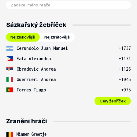
Sázkařský žebříček
Nejziskovější
Nejztrátovější
Cerundolo Juan Manuel
+1737
Eala Alexandra
+1131
Obradovic Andrea
+1126
Guerrieri Andrea
+1045
Torres Tiago
+975
Celý žebříček
Zranění hráči
Minnen Greetje