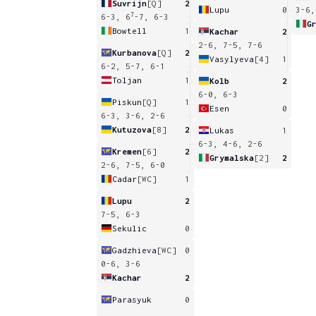
Suvrijn
[Q]
2
Lupu
0
3-6,
7
6-3, 6
-7, 6-3
G
Bowtell
1
Kachar
2
2-6, 7-5, 7-6
Kurbanova
[Q]
2
Vasylyeva
[4]
1
6-2, 5-7, 6-1
Toljan
1
Kolb
2
6-0, 6-3
Piskun
[Q]
1
Esen
0
6-3, 3-6, 2-6
Kutuzova
[8]
2
Lukas
1
6-3, 4-6, 2-6
Kremen
[6]
2
Grymalska
[2]
2
2-6, 7-5, 6-0
Cadar
[WC]
1
Lupu
2
7-5, 6-3
Sekulic
0
Gadzhieva
[WC]
0
0-6, 3-6
Kachar
2
Parasyuk
0