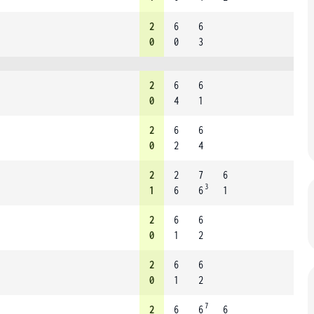
2
6
6
0
0
3
2
6
6
0
4
1
2
6
6
0
2
4
2
2
7
6
3
1
6
6
1
2
6
6
0
1
2
2
6
6
0
1
2
7
2
6
6
6