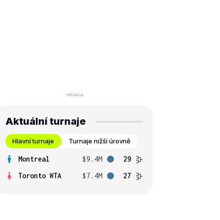
Aktuální turnaje
Hlavní turnaje
Turnaje nižší úrovně
Montreal
$9.4M
29
Toronto WTA
$7.4M
27