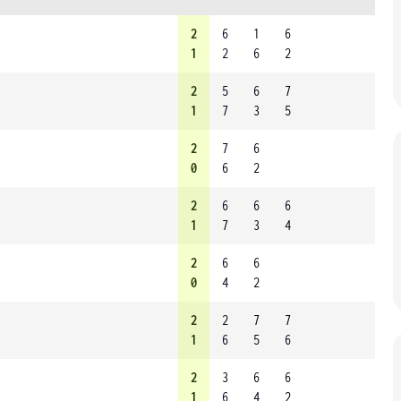
2
6
1
6
1
2
6
2
2
5
6
7
1
7
3
5
2
7
6
0
6
2
2
6
6
6
1
7
3
4
2
6
6
0
4
2
2
2
7
7
1
6
5
6
2
3
6
6
1
6
4
2