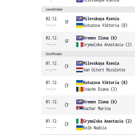
semifinále
02.12.
Milevskaya Ksenia
SF
--:--
Kutuzova Viktoria (8)
02.12.
Kremen Ilona (6)
SF
--:--
Grymalska Anastasia (2)
čtvrtfinále
01.12.
Milevskaya Ksenia
ČF
--:--
Van Uitert Nicolette
01.12.
Kutuzova Viktoria (8)
ČF
--:--
Enache Diana (3)
01.12.
Kremen Ilona (6)
ČF
--:--
Kachar Marina
01.12.
Grymalska Anastasia (2)
ČF
--:--
Kolb Nadiia