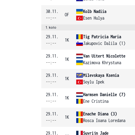
30.11.
Kolb Nadiia
OF
--:--
Esen Hulya
1. kolo
29.11.
Tig Patricia Maria
1K
--:--
Jakupovic Dalila (1)
29.11.
Van Uitert Nicolette
1K
--:--
Kazimova Khrystuna
29.11.
Milevskaya Ksenia
1K
--:--
Soylu Ipek
29.11.
Harmsen Danielle (7)
1K
--:--
Ene Cristina
29.11.
Enache Diana (3)
1K
--:--
Rosca Ioana Loredana
29.11.
Suvrijn Jade