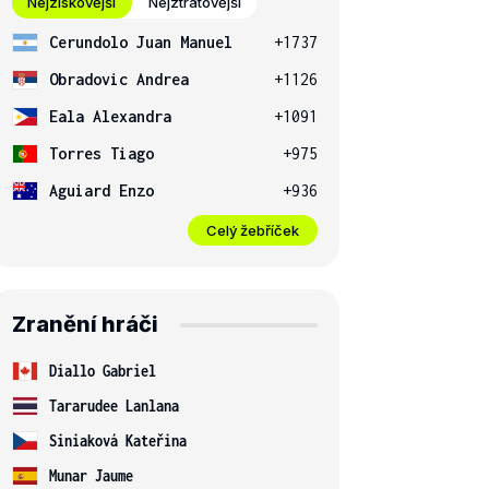
Nejziskovější
Nejztrátovější
Cerundolo Juan Manuel
+1737
Obradovic Andrea
+1126
Eala Alexandra
+1091
Torres Tiago
+975
Aguiard Enzo
+936
Celý žebříček
Zranění hráči
Diallo Gabriel
Tararudee Lanlana
Siniaková Kateřina
Munar Jaume