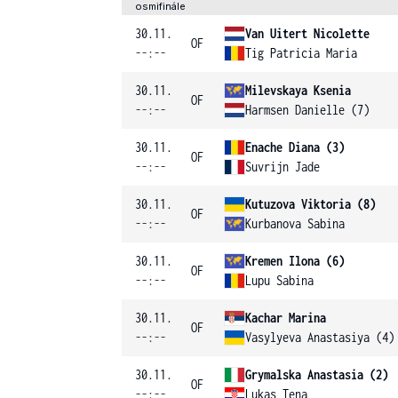
osmifinále
30.11.
Van Uitert Nicolette
OF
--:--
Tig Patricia Maria
30.11.
Milevskaya Ksenia
OF
--:--
Harmsen Danielle (7)
30.11.
Enache Diana (3)
OF
--:--
Suvrijn Jade
30.11.
Kutuzova Viktoria (8)
OF
--:--
Kurbanova Sabina
30.11.
Kremen Ilona (6)
OF
--:--
Lupu Sabina
30.11.
Kachar Marina
OF
--:--
Vasylyeva Anastasiya (4)
30.11.
Grymalska Anastasia (2)
OF
--:--
Lukas Tena