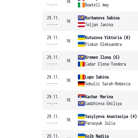
1K
--:--
Bowtell Amy
29.11.
Kurbanova Sabina
1K
--:--
Toljan Janina
29.11.
Kutuzova Viktoria (8)
1K
--:--
Piskun Oleksandra
29.11.
Kremen Ilona (6)
1K
--:--
Cadar Elena-Teodora
29.11.
Lupu Sabina
1K
--:--
Sekulic Sarah-Rebecca
29.11.
Kachar Marina
1K
--:--
Gadzhieva Emiliya
29.11.
Vasylyeva Anastasiya (4)
1K
--:--
Parasyuk Julia
29.11.
Kolb Nadiia