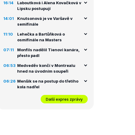
16:14
Laboutková i Alena Kovačková v
Lipsku postupují
14:01
Knutsonová je ve Varšavě v
semifinále
11:10
Lehečka a Bartůňková o
osmifinále na Masters
07:11
Monfils nadělil Tienovi kanára,
přesto padl
06:53
Medveděv končí v Montrealu
hned na úvodním soupeři
06:26
Menšík se na postup do třetího
kola nadřel
Další expres zprávy