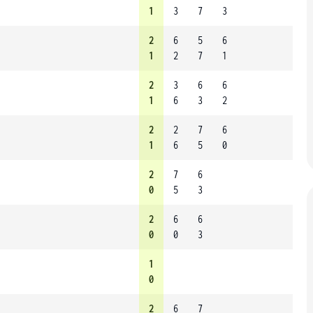
1
3
7
3
2
6
5
6
1
2
7
1
2
3
6
6
1
6
3
2
2
2
7
6
1
6
5
0
2
7
6
0
5
3
2
6
6
0
0
3
1
0
2
6
7