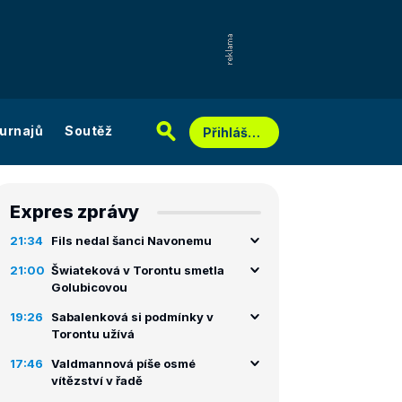
urnajů
Soutěž
Přihlášení
Expres zprávy
21:34
Fils nedal šanci Navonemu
21:00
Šwiateková v Torontu smetla
Golubicovou
19:26
Sabalenková si podmínky v
Torontu užívá
17:46
Valdmannová píše osmé
vítězství v řadě