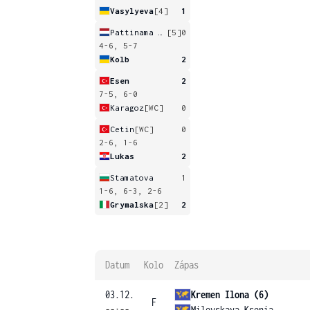
Vasylyeva
[4]
1
Pattinama Kerkhove
[5]
0
4-6, 5-7
Kolb
2
Esen
2
7-5, 6-0
Karagoz
[WC]
0
Cetin
[WC]
0
2-6, 1-6
Lukas
2
Stamatova
1
1-6, 6-3, 2-6
Grymalska
[2]
2
Datum
Kolo
Zápas
03.12.
Kremen Ilona (6)
F
--:--
Milevskaya Ksenia