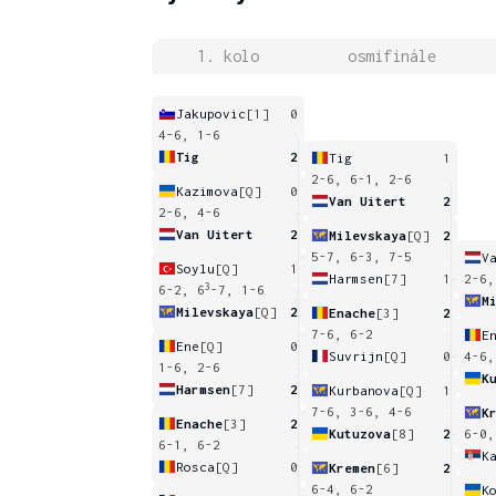
1. kolo
osmifinále
Jakupovic
[1]
0
4-6, 1-6
Tig
2
Tig
1
2-6, 6-1, 2-6
Kazimova
[Q]
0
Van Uitert
2
2-6, 4-6
Van Uitert
2
Milevskaya
[Q]
2
5-7, 6-3, 7-5
V
Soylu
[Q]
1
Harmsen
[7]
1
2-6,
3
6-2, 6
-7, 1-6
M
Milevskaya
[Q]
2
Enache
[3]
2
7-6, 6-2
E
Ene
[Q]
0
Suvrijn
[Q]
0
4-6,
1-6, 2-6
K
Harmsen
[7]
2
Kurbanova
[Q]
1
7-6, 3-6, 4-6
K
Enache
[3]
2
Kutuzova
[8]
2
6-0,
6-1, 6-2
K
Rosca
[Q]
0
Kremen
[6]
2
6-4, 6-2
K