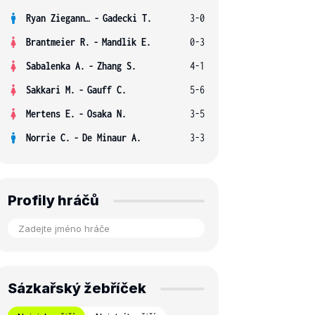
Ryan Ziegann S.
-
Gadecki T.
3-0
Brantmeier R.
-
Mandlik E.
0-3
Sabalenka A.
-
Zhang S.
4-1
Sakkari M.
-
Gauff C.
5-6
Mertens E.
-
Osaka N.
3-5
Norrie C.
-
De Minaur A.
3-3
Profily hráčů
Sázkařský žebříček