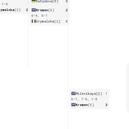
Kutuzova
[8]
0
 1-6
rymalska
[2]
2
Kremen
[6]
2
6-4, 6-1
Grymalska
[2]
0
Milevskaya
[Q]
1
6-7, 7-6, 1-6
Kremen
[6]
2