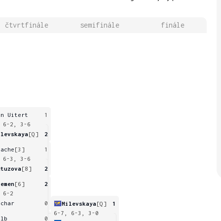
čtvrtfinále
semifinále
finále
an Uitert
1
 6-2, 3-6
ilevskaya
[Q]
2
nache
[3]
1
 6-3, 3-6
utuzova
[8]
2
remen
[6]
2
 6-2
achar
0
Milevskaya
[Q]
1
6-7, 6-3, 3-0
olb
0