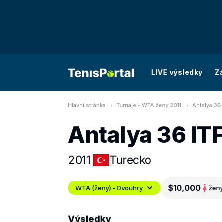
LIVE výsledky
Z
Hlavní stránka
Turnaje - WTA ženy 2011
Antalya 36
Antalya 36 IT
2011
Turecko
$10,000
WTA (ženy) - Dvouhry
žen
Výsledky