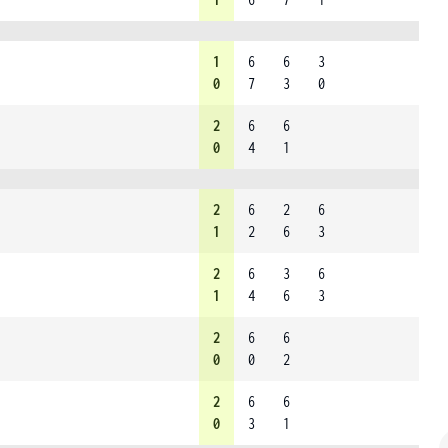
1
6
6
3
0
7
3
0
2
6
6
0
4
1
2
6
2
6
1
2
6
3
2
6
3
6
1
4
6
3
2
6
6
0
0
2
2
6
6
0
3
1