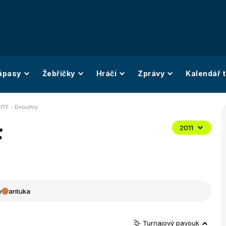
ápasy
Žebříčky
Hráči
Zprávy
Kalendář t
 ITF - Dvouhry
F
2011
y
antuka
Turnajový pavouk