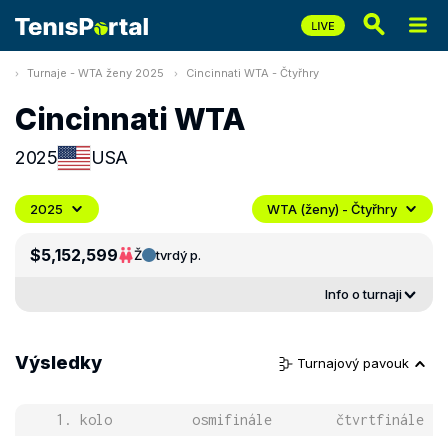
Turnaje - WTA ženy 2025
Cincinnati WTA - Čtyřhry
Cincinnati WTA
2025
USA
2025
WTA (ženy) - Čtyřhry
$5,152,599
Ž
tvrdý p.
Info o turnaji
Výsledky
Turnajový pavouk
1. kolo
osmifinále
čtvrtfinále