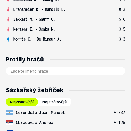
Brantmeier R.
-
Mandlik E.
0-3
Sakkari M.
-
Gauff C.
5-6
Mertens E.
-
Osaka N.
3-5
Norrie C.
-
De Minaur A.
3-3
Profily hráčů
Sázkařský žebříček
Nejziskovější
Nejztrátovější
Cerundolo Juan Manuel
+1737
Obradovic Andrea
+1126