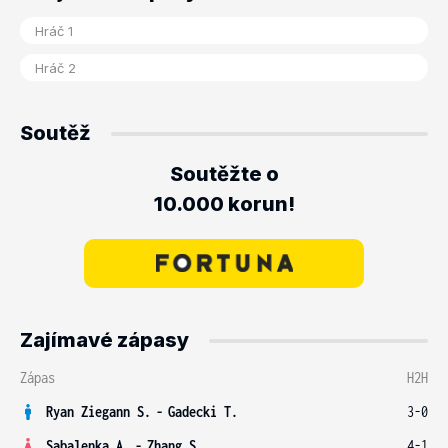
Soutěž
Soutěžte o
10.000 korun!
Zajímavé zápasy
Zápas
H2H
Ryan Ziegann S.
-
Gadecki T.
3-0
Sabalenka A.
-
Zhang S.
4-1