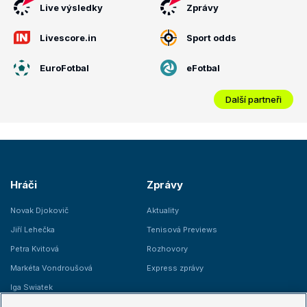
Live výsledky
Zprávy
Livescore.in
Sport odds
EuroFotbal
eFotbal
Další partneři
Hráči
Zprávy
Novak Djokovič
Aktuality
Jiří Lehečka
Tenisová Previews
Petra Kvitová
Rozhovory
Markéta Vondroušová
Express zprávy
Iga Swiatek
Marie Bouzková