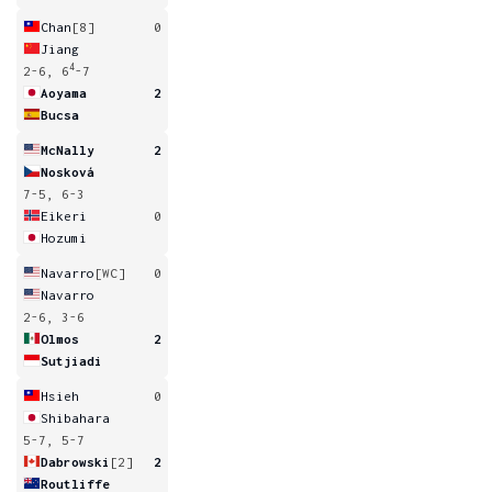
Chan
[8]
0
Jiang
4
2-6, 6
-7
Aoyama
2
Bucsa
McNally
2
Nosková
7-5, 6-3
Eikeri
0
Hozumi
Navarro
[WC]
0
Navarro
2-6, 3-6
Olmos
2
Sutjiadi
Hsieh
0
Shibahara
5-7, 5-7
Dabrowski
[2]
2
Routliffe