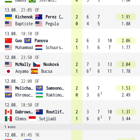
13.08.
21:05
OF
Kichenok
/
Perez (6)
2
6
7
1.91
Baptiste
/
Pegula
0
4
5
1.88
13.08.
18:10
OF
Guo
/
Panova
2
6
3
10
2.06
Muhammad
/
Schuurs (5)
1
1
6
7
1.77
12.08.
23:50
OF
McNally
/
Nosková
2
7
3
13
2.04
2
Aoyama
/
Bucsa
1
6
6
11
1.78
12.08.
22:00
OF
Melichar-Martinez
/
Samsonova
2
6
7
1.53
3
Khromacheva
/
Rakhimova
0
3
6
2.49
12.08.
18:50
OF
Dabrowski
/
Routliffe (2)
2
3
7
10
1.31
2
Olmos
/
Sutjiadi
1
6
6
7
3.44
1. kolo
12.08.
01:45
1K