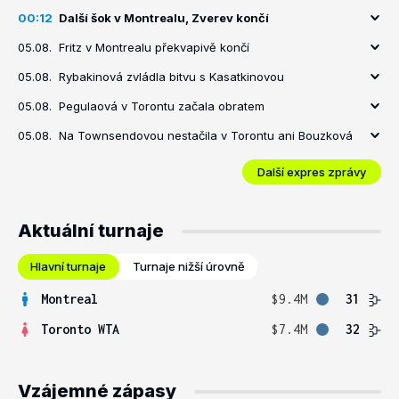
00:12
Další šok v Montrealu, Zverev končí
05.08.
Fritz v Montrealu překvapivě končí
05.08.
Rybakinová zvládla bitvu s Kasatkinovou
05.08.
Pegulaová v Torontu začala obratem
05.08.
Na Townsendovou nestačila v Torontu ani Bouzková
Další expres zprávy
Aktuální turnaje
Hlavní turnaje
Turnaje nižší úrovně
Montreal
$9.4M
31
Toronto WTA
$7.4M
32
Vzájemné zápasy