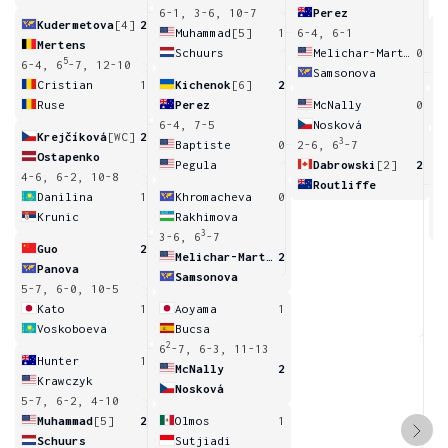
6-1, 3-6, 10-7
Perez
Kudermetova
[4]
2
Muhammad
[5]
1
6-4, 6-1
Mertens
Schuurs
Melichar-Martinez
0
5
6-4, 6
-7, 12-10
Samsonova
3
Cristian
1
Kichenok
[6]
2
Ruse
Perez
McNally
0
6-4, 7-5
Nosková
Krejčíková
[WC]
2
3
Baptiste
0
2-6, 6
-7
Ostapenko
Pegula
Dabrowski
[2]
2
4-6, 6-2, 10-8
Routliffe
6
Danilina
1
Khromacheva
0
Krunic
Rakhimova
3
3-6, 6
-7
Guo
2
Melichar-Martinez
2
Panova
Samsonova
5-7, 6-0, 10-5
Kato
1
Aoyama
1
Voskoboeva
Bucsa
2
6
-7, 6-3, 11-13
Hunter
1
McNally
2
Krawczyk
Nosková
5-7, 6-2, 4-10
Muhammad
[5]
2
Olmos
1
Schuurs
Sutjiadi