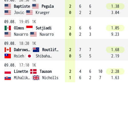
Baptiste
/
Pegula
2
6
6
1.38
Jovic
/
Krueger
0
2
2
3.04
09.08.
19:05
1K
Olmos
/
Sutjiadi
2
6
6
1.05
Navarro
/
Navarro
0
2
3
9.23
09.08.
18:20
1K
Dabrowski
/
Routliffe (2)
2
7
7
1.68
Hsieh
/
Shibahara
0
5
5
2.19
09.08.
17:10
1K
Linette
/
Tauson
2
4
6
10
2.28
Mihalikova
/
Nicholls
1
6
2
7
1.63