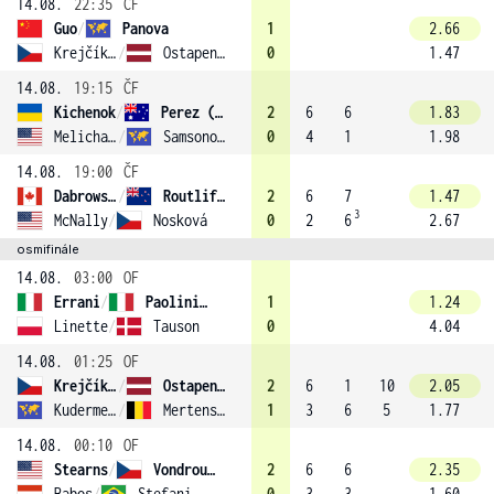
14.08.
22:35
ČF
Guo
/
Panova
1
2.66
Krejčíková
/
Ostapenko
0
1.47
14.08.
19:15
ČF
Kichenok
/
Perez (6)
2
6
6
1.83
Melichar-Martinez
/
Samsonova
0
4
1
1.98
14.08.
19:00
ČF
Dabrowski
/
Routliffe (2)
2
6
7
1.47
3
McNally
/
Nosková
0
2
6
2.67
osmifinále
14.08.
03:00
OF
Errani
/
Paolini (1)
1
1.24
Linette
/
Tauson
0
4.04
14.08.
01:25
OF
Krejčíková
/
Ostapenko
2
6
1
10
2.05
Kudermetova
/
Mertens (4)
1
3
6
5
1.77
14.08.
00:10
OF
Stearns
/
Vondroušová
2
6
6
2.35
Babos
/
Stefani (7)
0
3
3
1.60