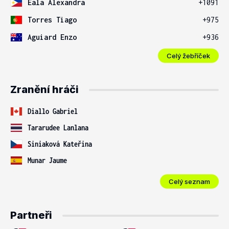
Eala Alexandra
+1091
Torres Tiago
+975
Aguiard Enzo
+936
Celý žebříček
Zranění hráči
Diallo Gabriel
Tararudee Lanlana
Siniaková Kateřina
Munar Jaume
Celý seznam
Partneři