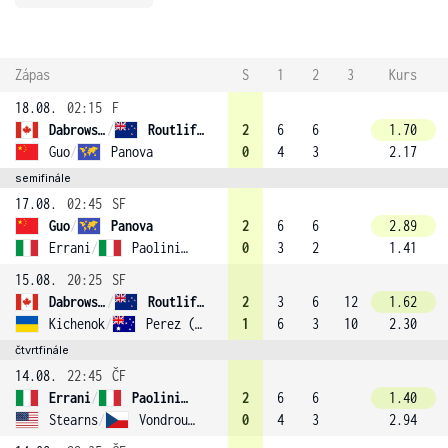
Zápas
S
1
2
3
Kurs
18.08.
02:15
F
Dabrowski
/
Routliffe (2)
2
6
6
1.70
Guo
/
Panova
0
4
3
2.17
semifinále
17.08.
02:45
SF
Guo
/
Panova
2
6
6
2.89
Errani
/
Paolini (1)
0
3
2
1.41
15.08.
20:25
SF
Dabrowski
/
Routliffe (2)
2
3
6
12
1.62
Kichenok
/
Perez (6)
1
6
3
10
2.30
čtvrtfinále
14.08.
22:45
ČF
Errani
/
Paolini (1)
2
6
6
1.40
Stearns
/
Vondroušová
0
4
3
2.94