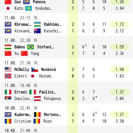
Guo
/
Panova
2
5
6
10
1.26
Kato
/
Voskoboeva
1
7
0
5
3.84
11.08.
23:15
1K
Khromacheva
/
Rakhimova
2
3
6
11
1.72
Alexandrova
/
Kasatkina
1
6
2
9
2.12
11.08.
22:20
1K
2
Babos
/
Stefani (7)
2
6
6
10
1.59
Xu
/
Yang
1
7
3
4
2.36
11.08.
21:30
1K
McNally
/
Nosková
2
7
6
1.98
Eikeri
/
Hozumi
0
5
3
1.83
11.08.
18:40
1K
Errani
/
Paolini (1)
2
6
7
1.37
4
Danilovic
/
Potapova
0
3
6
3.06
10.08.
22:45
1K
5
Kudermetova
/
Mertens (4)
2
6
6
12
1.27
Cristian
/
Ruse
1
4
7
10
3.50
10.08.
21:00
1K