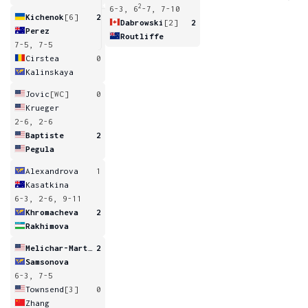
2
6-3, 6
-7, 7-10
Kichenok
[6]
2
Dabrowski
[2]
2
Perez
Routliffe
7-5, 7-5
Cirstea
0
Kalinskaya
Jovic
[WC]
0
Krueger
2-6, 2-6
Baptiste
2
Pegula
Alexandrova
1
Kasatkina
6-3, 2-6, 9-11
Khromacheva
2
Rakhimova
Melichar-Martinez
2
Samsonova
6-3, 7-5
Townsend
[3]
0
Zhang