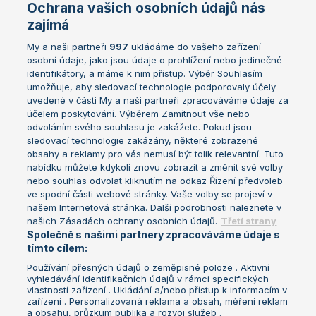
Ochrana vašich osobních údajů nás
Žebříčky
Kalendář turnajů
zajímá
My a naši partneři
997
ukládáme do vašeho zařízení
Žebříček ATP (muži)
Australian Open
osobní údaje, jako jsou údaje o prohlížení nebo jedinečné
Žebříček WTA (ženy)
French Open
identifikátory, a máme k nim přístup. Výběr Souhlasím
umožňuje, aby sledovací technologie podporovaly účely
Sázkařský žebříček
Wimbledon
uvedené v části My a naši partneři zpracováváme údaje za
US Open
účelem poskytování. Výběrem Zamítnout vše nebo
odvoláním svého souhlasu je zakážete. Pokud jsou
Turnaj mistrů
sledovací technologie zakázány, některé zobrazené
Turnaj mistryň
obsahy a reklamy pro vás nemusí být tolik relevantní. Tuto
Aktualní trendy
nabídku můžete kdykoli znovu zobrazit a změnit své volby
nebo souhlas odvolat kliknutím na odkaz Řízení předvoleb
ve spodní části webové stránky. Vaše volby se projeví v
Fotbalové přestupy
našem Internetová stránka. Další podrobnosti naleznete v
Livesport Daily
našich Zásadách ochrany osobních údajů.
Třetí strany
Společně s našimi partnery zpracováváme údaje s
LS Prague Open
tímto cílem:
Používání přesných údajů o zeměpisné poloze . Aktivní
vyhledávání identifikačních údajů v rámci specifických
vlastností zařízení . Ukládání a/nebo přístup k informacím v
Podmínky užití
Nastavení soukromí
zařízení . Personalizovaná reklama a obsah, měření reklam
GDPR a žurnalistika
Reklama
a obsahu, průzkum publika a rozvoj služeb .