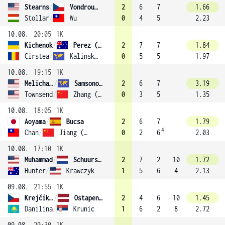
Stearns
/
Vondroušová
2
6
7
1.66
Stollar
/
Wu
0
4
5
2.23
10.08.
20:05
1K
Kichenok
/
Perez (6)
2
7
7
1.84
Cirstea
/
Kalinskaya
0
5
5
1.97
10.08.
19:15
1K
Melichar-Martinez
/
Samsonova
2
6
7
3.19
Townsend
/
Zhang (3)
0
3
5
1.35
10.08.
18:05
1K
Aoyama
/
Bucsa
2
6
7
1.79
4
Chan
/
Jiang (8)
0
2
6
2.03
10.08.
17:10
1K
Muhammad
/
Schuurs (5)
2
7
2
10
1.72
Hunter
/
Krawczyk
1
5
6
4
2.13
09.08.
21:55
1K
Krejčíková
/
Ostapenko
2
4
6
10
1.45
Danilina
/
Krunic
1
6
2
8
2.72
09.08.
20:30
1K