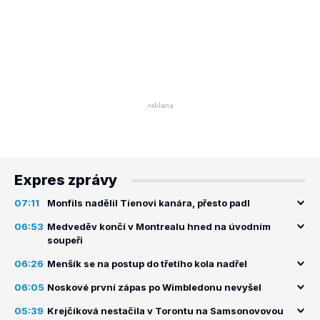
Expres zprávy
07:11
Monfils nadělil Tienovi kanára, přesto padl
06:53
Medveděv končí v Montrealu hned na úvodním
soupeři
06:26
Menšík se na postup do třetího kola nadřel
06:05
Noskové první zápas po Wimbledonu nevyšel
05:39
Krejčíková nestačila v Torontu na Samsonovovou