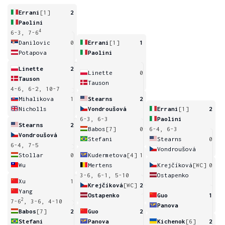
Errani
[1]
2
Paolini
4
6-3, 7-6
Danilovic
0
Errani
[1]
1
Potapova
Paolini
Linette
2
Linette
0
Tauson
Tauson
4-6, 6-2, 10-7
Mihalikova
1
Stearns
2
Nicholls
Vondroušová
Errani
[1]
2
6-3, 6-3
Paolini
Stearns
2
Babos
[7]
0
6-4, 6-3
Vondroušová
Stefani
Stearns
0
6-4, 7-5
Vondroušová
Stollar
0
Kudermetova
[4]
1
Wu
Mertens
Krejčíková
[WC]
0
3-6, 6-1, 5-10
Ostapenko
Xu
1
Krejčíková
[WC]
2
Yang
Ostapenko
Guo
1
2
7-6
, 3-6, 4-10
Panova
Babos
[7]
2
Guo
2
Stefani
Panova
Kichenok
[6]
2