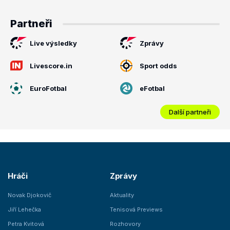
Partneři
Live výsledky
Zprávy
Livescore.in
Sport odds
EuroFotbal
eFotbal
Další partneři
Hráči
Zprávy
Novak Djokovič
Aktuality
Jiří Lehečka
Tenisová Previews
Petra Kvitová
Rozhovory