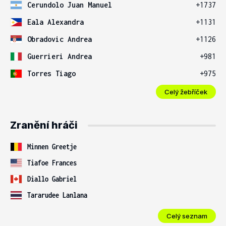
Cerundolo Juan Manuel
+1737
Eala Alexandra
+1131
Obradovic Andrea
+1126
Guerrieri Andrea
+981
Torres Tiago
+975
Celý žebříček
Zranění hráči
Minnen Greetje
Tiafoe Frances
Diallo Gabriel
Tararudee Lanlana
Celý seznam