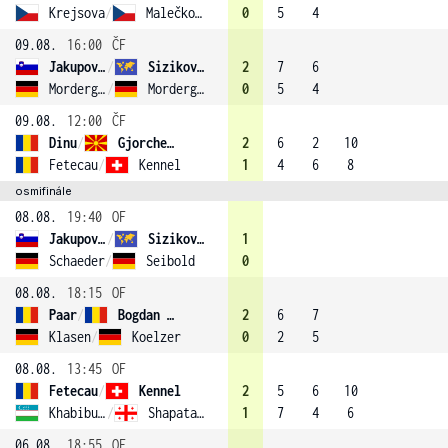
Krejsova
/
Malečková
0
5
4
09.08.
16:00
ČF
Jakupovic
/
Sizikova (1)
2
7
6
Morderger
/
Morderger
0
5
4
09.08.
12:00
ČF
Dinu
/
Gjorcheska
2
6
2
10
Fetecau
/
Kennel
1
4
6
8
osmifinále
08.08.
19:40
OF
Jakupovic
/
Sizikova (1)
1
Schaeder
/
Seibold
0
08.08.
18:15
OF
Paar
/
Bogdan (3)
2
6
7
Klasen
/
Koelzer
0
2
5
08.08.
13:45
OF
Fetecau
/
Kennel
2
5
6
10
Khabibulina
/
Shapatava (4)
1
7
4
6
06.08.
18:55
OF