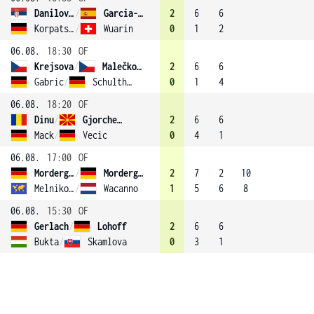
Danilovic
/
Garcia-Perez (2)
2
6
6
Korpatsch
/
Wuarin
0
1
2
06.08.
18:30
OF
Krejsova
/
Malečková
2
6
6
Gabric
/
Schultheiss
0
1
4
06.08.
18:20
OF
Dinu
/
Gjorcheska
2
6
6
Mack
/
Vecic
0
4
1
06.08.
17:00
OF
Morderger
/
Morderger
2
7
2
10
Melnikova
/
Wacanno
1
5
6
8
06.08.
15:30
OF
Gerlach
/
Lohoff
2
6
6
Bukta
/
Skamlova
0
3
1