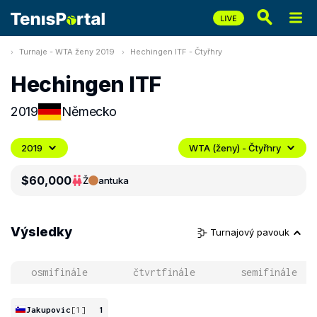
Turnaje - WTA ženy 2019
Hechingen ITF - Čtyřhry
Hechingen ITF
2019
Německo
2019
WTA (ženy) - Čtyřhry
$60,000
Ž
antuka
Výsledky
Turnajový pavouk
osmifinále
čtvrtfinále
semifinále
Jakupovic
[1]
1