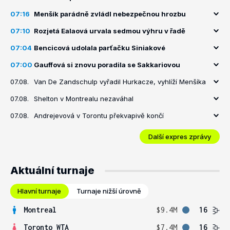
07:16
Menšík parádně zvládl nebezpečnou hrozbu
07:10
Rozjetá Ealaová urvala sedmou výhru v řadě
07:04
Bencicová udolala parťačku Siniakové
07:00
Gauffová si znovu poradila se Sakkariovou
07.08.
Van De Zandschulp vyřadil Hurkacze, vyhlíží Menšíka
07.08.
Shelton v Montrealu nezaváhal
07.08.
Andrejevová v Torontu překvapivě končí
Další expres zprávy
Aktuální turnaje
Hlavní turnaje
Turnaje nižší úrovně
Montreal
$9.4M
16
Toronto WTA
$7.4M
16