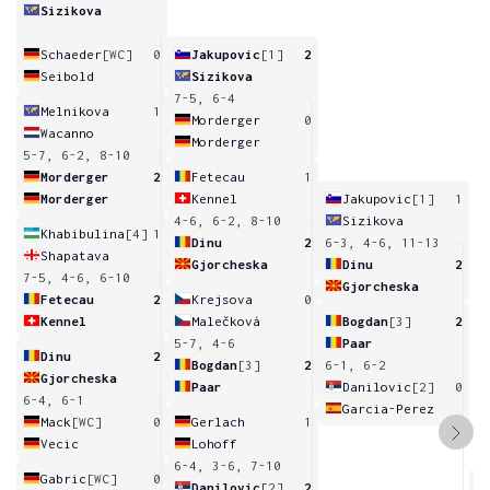
Sizikova
Schaeder
[WC]
0
Jakupovic
[1]
2
Seibold
Sizikova
7-5, 6-4
Melnikova
1
Morderger
0
Wacanno
Morderger
5-7, 6-2, 8-10
Morderger
2
Fetecau
1
Morderger
Kennel
Jakupovic
[1]
1
4-6, 6-2, 8-10
Sizikova
Khabibulina
[4]
1
Dinu
2
6-3, 4-6, 11-13
Shapatava
Gjorcheska
Dinu
2
7-5, 4-6, 6-10
Gjorcheska
Fetecau
2
Krejsova
0
Kennel
Malečková
Bogdan
[3]
2
5-7, 4-6
Paar
Dinu
2
Bogdan
[3]
2
6-1, 6-2
Gjorcheska
Paar
Danilovic
[2]
0
6-4, 6-1
Garcia-Perez
Mack
[WC]
0
Gerlach
1
Vecic
Lohoff
6-4, 3-6, 7-10
Gabric
[WC]
0
Danilovic
[2]
2