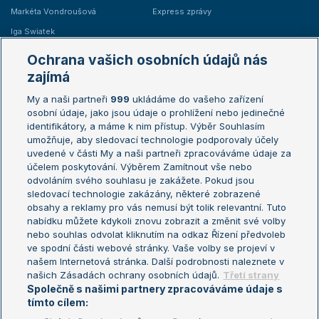
Markéta Vondroušová
Express zprávy
Iga Swiatek
Marie Bouzková
Ochrana vašich osobních údajů nás
Žebříčky
Kalendář turnajů
zajímá
My a naši partneři
999
ukládáme do vašeho zařízení
Žebříček ATP (muži)
Australian Open
osobní údaje, jako jsou údaje o prohlížení nebo jedinečné
Žebříček WTA (ženy)
French Open
identifikátory, a máme k nim přístup. Výběr Souhlasím
umožňuje, aby sledovací technologie podporovaly účely
Sázkařský žebříček
Wimbledon
uvedené v části My a naši partneři zpracováváme údaje za
US Open
účelem poskytování. Výběrem Zamítnout vše nebo
odvoláním svého souhlasu je zakážete. Pokud jsou
Turnaj mistrů
sledovací technologie zakázány, některé zobrazené
Turnaj mistryň
obsahy a reklamy pro vás nemusí být tolik relevantní. Tuto
Aktualní trendy
nabídku můžete kdykoli znovu zobrazit a změnit své volby
nebo souhlas odvolat kliknutím na odkaz Řízení předvoleb
ve spodní části webové stránky. Vaše volby se projeví v
Fotbalové přestupy
našem Internetová stránka. Další podrobnosti naleznete v
Livesport Daily
našich Zásadách ochrany osobních údajů.
Třetí strany
Společně s našimi partnery zpracováváme údaje s
LS Prague Open
tímto cílem: