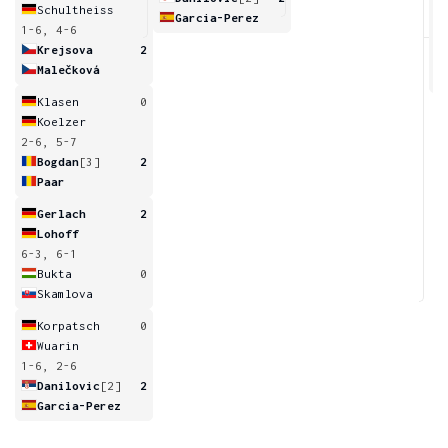
Schultheiss
Garcia-Perez
1-6, 4-6
4
Krejsova
2
Malečková
Klasen
0
Koelzer
2-6, 5-7
Bogdan
[3]
2
Paar
Gerlach
2
Lohoff
6-3, 6-1
Bukta
0
Skamlova
Korpatsch
0
Wuarin
1-6, 2-6
Danilovic
[2]
2
Garcia-Perez