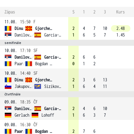
Zápas
S
1
2
3
Kurs
11.08.
15:50
F
Dinu
/
Gjorcheska
2
4
7
10
2.48
Danilovic
/
Garcia-Perez (2)
1
6
5
7
1.45
semifinále
10.08.
17:10
SF
Danilovic
/
Garcia-Perez (2)
2
6
6
Paar
/
Bogdan (3)
0
1
2
10.08.
14:40
SF
Dinu
/
Gjorcheska
2
3
6
13
Jakupovic
/
Sizikova (1)
1
6
4
11
čtvrtfinále
09.08.
18:35
ČF
Danilovic
/
Garcia-Perez (2)
2
4
6
10
Gerlach
/
Lohoff
1
6
3
7
09.08.
16:30
ČF
Paar
/
Bogdan (3)
2
7
6