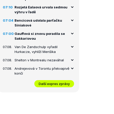
07:10
Rozjetá Ealaová urvala sedmou
výhru v řadě
07:04
Bencicová udolala parťačku
Siniakové
07:00
Gauffová si znovu poradila se
Sakkariovou
07.08.
Van De Zandschulp vyřadil
Hurkacze, vyhlíží Menšíka
07.08.
Shelton v Montrealu nezaváhal
07.08.
Andrejevová v Torontu překvapivě
končí
Další expres zprávy