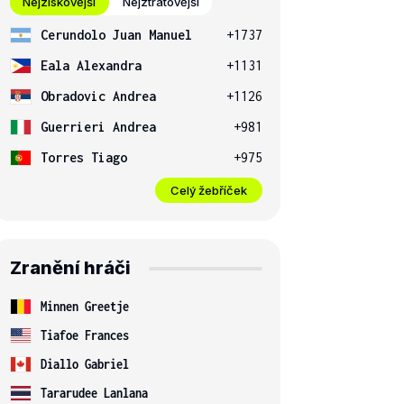
Nejziskovější
Nejztrátovější
Cerundolo Juan Manuel
+1737
Eala Alexandra
+1131
Obradovic Andrea
+1126
Guerrieri Andrea
+981
Torres Tiago
+975
Celý žebříček
Zranění hráči
Minnen Greetje
Tiafoe Frances
Diallo Gabriel
Tararudee Lanlana