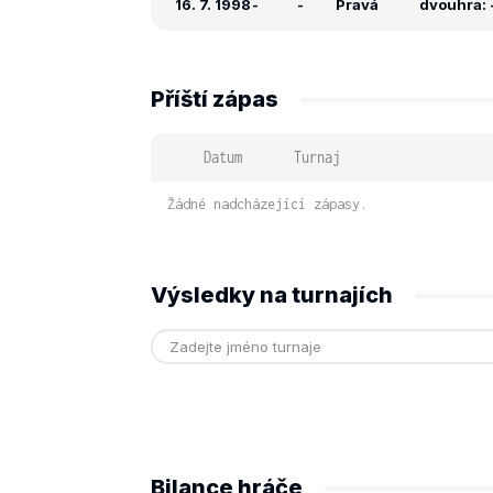
16. 7. 1998
-
-
Pravá
dvouhra: -
Příští zápas
Datum
Turnaj
Žádné nadcházející zápasy.
Výsledky na turnajích
Bilance hráče