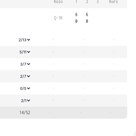
Kolo
1
2
3
Kurs
6
6
Q-1K
0
0
-
-
-
2/13
-
-
-
5/11
-
-
-
3/7
-
-
-
2/7
-
-
-
0/5
-
-
-
2/1
14/52
-
-
-