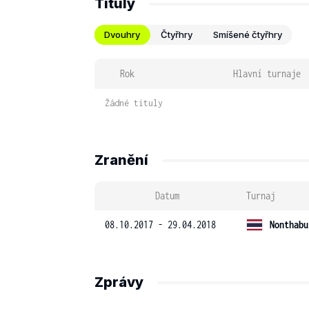
Tituly
Dvouhry
Čtyřhry
Smíšené čtyřhry
Rok
Hlavní turnaje
Žádné tituly
Zranění
Datum
Turnaj
08.10.2017 - 29.04.2018
Nonthabu
Zprávy