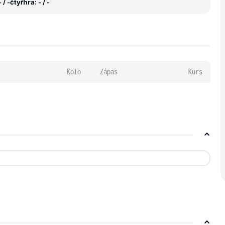
 / -
čtyřhra: - / -
Kolo
Zápas
Kurs