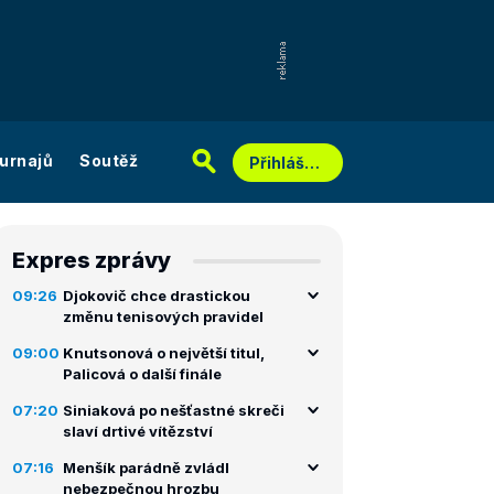
urnajů
Soutěž
Přihlášení
Expres zprávy
09:26
Djokovič chce drastickou
změnu tenisových pravidel
09:00
Knutsonová o největší titul,
Palicová o další finále
07:20
Siniaková po nešťastné skreči
slaví drtivé vítězství
07:16
Menšík parádně zvládl
nebezpečnou hrozbu