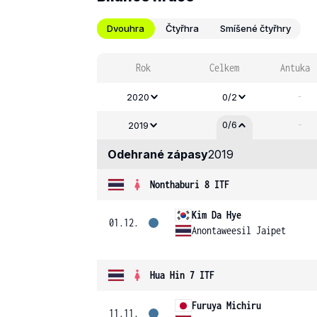
Dvouhra
Čtyřhra
Smíšené čtyřhry
Rok
Celkem
Antuka
-
2020
0/2
-
0/6
2019
Odehrané zápasy
2019
Nonthaburi 8 ITF
Kim Da Hye
01.12.
Anontaweesil Jaipet
Hua Hin 7 ITF
Furuya Michiru
11.11.