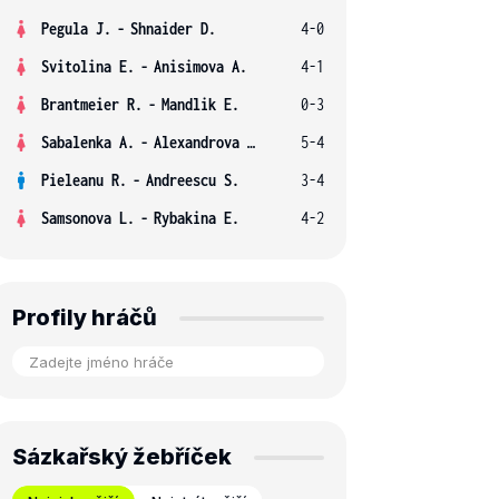
Pegula J.
-
Shnaider D.
4-0
Svitolina E.
-
Anisimova A.
4-1
Brantmeier R.
-
Mandlik E.
0-3
Sabalenka A.
-
Alexandrova E.
5-4
Pieleanu R.
-
Andreescu S.
3-4
Samsonova L.
-
Rybakina E.
4-2
Profily hráčů
Sázkařský žebříček