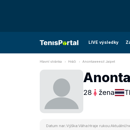
LIVE výsledky
Z
Hlavní stránka
Hráči
Anontaweesil Jaipet
Anonta
28
žena
T
Datum nar.:
Výška:
Váha:
Hraje rukou:
Aktuální/ne