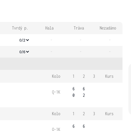
Tvrdý p.
Hala
Tráva
Nezadáno
-
-
-
0/2
-
-
-
0/6
Kolo
1
2
3
Kurs
6
6
Q-1K
0
2
Kolo
1
2
3
Kurs
6
6
Q-1K