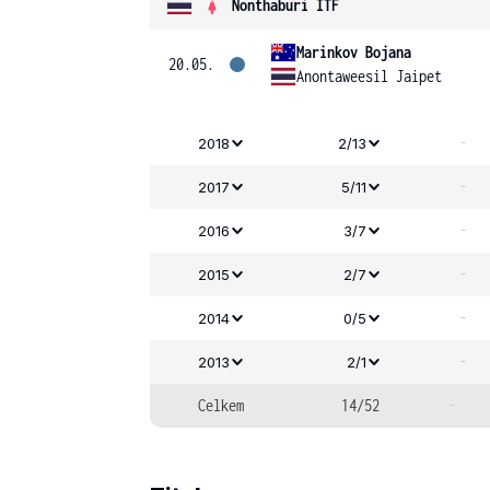
Nonthaburi ITF
Marinkov Bojana
20.05.
Anontaweesil Jaipet
-
2018
2/13
-
2017
5/11
-
2016
3/7
-
2015
2/7
-
2014
0/5
-
2013
2/1
Celkem
14/52
-