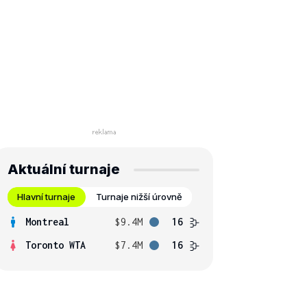
Aktuální turnaje
Hlavní turnaje
Turnaje nižší úrovně
Montreal
$9.4M
16
Toronto WTA
$7.4M
16