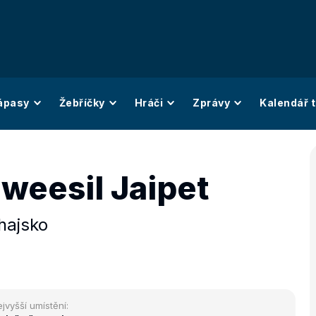
ápasy
Žebříčky
Hráči
Zprávy
Kalendář t
weesil Jaipet
hajsko
jvyšší umístění: