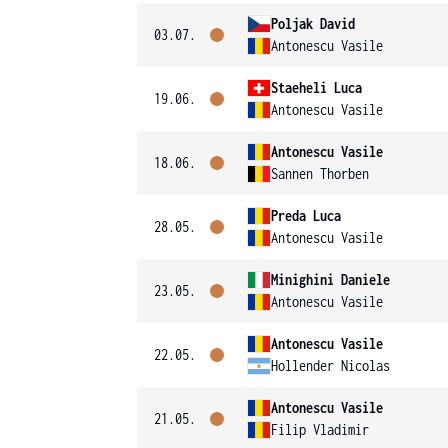
Poljak David
03.07.
Antonescu Vasile
Staeheli Luca
19.06.
Antonescu Vasile
Antonescu Vasile
18.06.
Sannen Thorben
Preda Luca
28.05.
Antonescu Vasile
Minighini Daniele
23.05.
Antonescu Vasile
Antonescu Vasile
22.05.
Hollender Nicolas
Antonescu Vasile
21.05.
Filip Vladimir