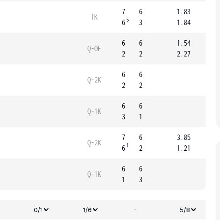
7
6
1.83
1K
5
6
3
1.84
6
6
1.54
Q-OF
2
2
2.27
6
6
Q-2K
2
2
6
6
Q-1K
3
1
7
6
3.85
Q-2K
1
6
2
1.21
6
6
Q-1K
1
3
-
0/1
1/6
5/8