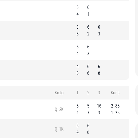
6
6
4
1
3
6
6
6
2
3
6
6
4
3
4
6
6
6
0
0
Kolo
1
2
3
Kurs
6
5
10
2.85
Q-2K
4
7
3
1.35
6
6
Q-1K
0
0