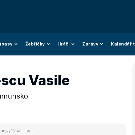
ápasy
Žebříčky
Hráči
Zprávy
Kalendář t
scu Vasile
umunsko
/nejvyšší umístění: