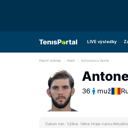
LIVE výsledky
Z
Hlavní stránka
Hráči
Antonescu Vasile
Antone
36
muž
R
Datum nar.:
Výška:
Váha:
Hraje rukou:
Aktuální