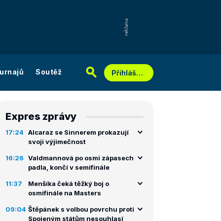
urnajů
Soutěž
Přihlášení
Expres zprávy
17:24
Alcaraz se Sinnerem prokazují
svoji výjimečnost
16:26
Valdmannová po osmi zápasech
padla, končí v semifinále
11:37
Menšíka čeká těžký boj o
osmifinále na Masters
09:04
Štěpánek s volbou povrchu proti
Spojeným státům nesouhlasí