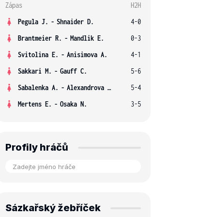
Zápas
H2H
Pegula J.
-
Shnaider D.
4-0
Brantmeier R.
-
Mandlik E.
0-3
Svitolina E.
-
Anisimova A.
4-1
Sakkari M.
-
Gauff C.
5-6
Sabalenka A.
-
Alexandrova E.
5-4
Mertens E.
-
Osaka N.
3-5
Profily hráčů
Sázkařský žebříček