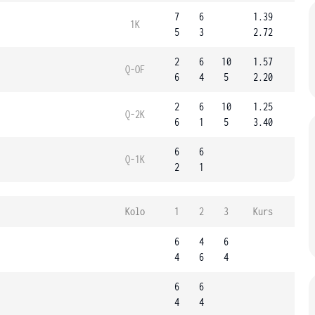
7
6
1.39
1K
5
3
2.72
2
6
10
1.57
Q-OF
6
4
5
2.20
2
6
10
1.25
Q-2K
6
1
5
3.40
6
6
Q-1K
2
1
Kolo
1
2
3
Kurs
6
4
6
4
6
4
6
6
4
4