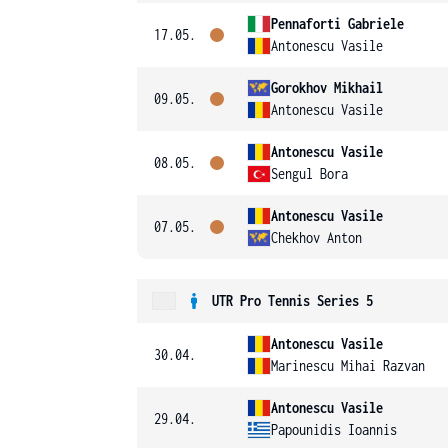
Pennaforti Gabriele
17.05.
Antonescu Vasile
Gorokhov Mikhail
09.05.
Antonescu Vasile
Antonescu Vasile
08.05.
Sengul Bora
Antonescu Vasile
07.05.
Chekhov Anton
UTR Pro Tennis Series 5
Antonescu Vasile
30.04.
Marinescu Mihai Razvan
Antonescu Vasile
29.04.
Papounidis Ioannis