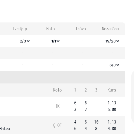
Tvrdý p.
Hala
Tráva
Nezadáno
-
2/3
1/1
19/20
-
-
-
-
-
-
-
6/0
Kolo
1
2
3
Kurs
6
6
1.13
1K
3
2
5.00
4
6
10
1.13
Q-OF
Mateo
6
4
8
4.80