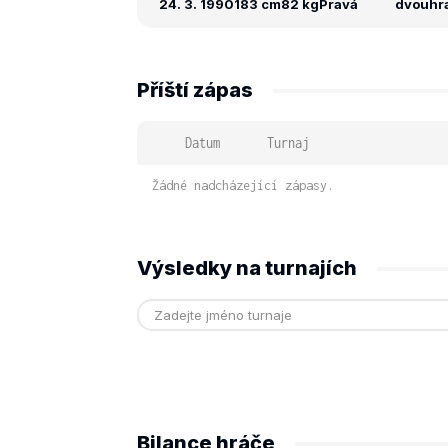
24. 3. 1990
183 cm
82 kg
Pravá
dvouhra:
Příští zápas
Datum
Turnaj
Žádné nadcházející zápasy.
Výsledky na turnajích
Bilance hráče