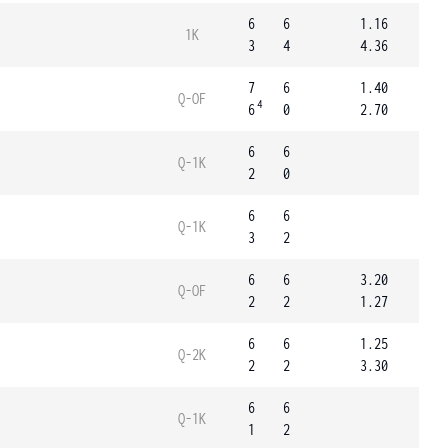
6
6
1.16
1K
3
4
4.36
7
6
1.40
Q-OF
4
6
0
2.70
6
6
Q-1K
2
0
6
6
Q-1K
3
2
6
6
3.20
Q-OF
2
2
1.27
6
6
1.25
Q-2K
2
2
3.30
6
6
Q-1K
1
2