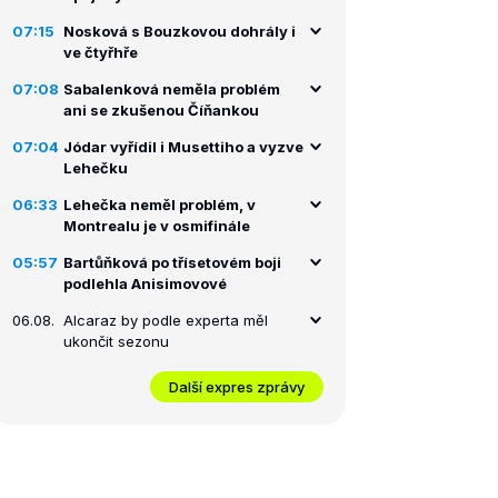
07:15
Nosková s Bouzkovou dohrály i
ve čtyřhře
07:08
Sabalenková neměla problém
ani se zkušenou Číňankou
07:04
Jódar vyřídil i Musettiho a vyzve
Lehečku
06:33
Lehečka neměl problém, v
Montrealu je v osmifinále
05:57
Bartůňková po třísetovém boji
podlehla Anisimovové
06.08.
Alcaraz by podle experta měl
ukončit sezonu
Další expres zprávy