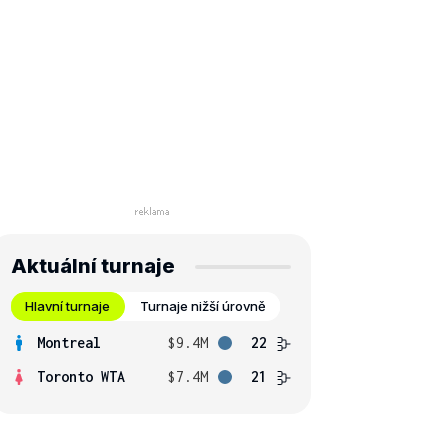
Aktuální turnaje
Hlavní turnaje
Turnaje nižší úrovně
Montreal
$9.4M
22
Toronto WTA
$7.4M
21