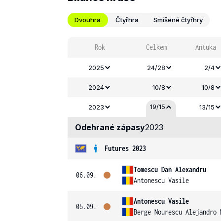
Dvouhra
Čtyřhra
Smíšené čtyřhry
Rok
Celkem
Antuka
2025
24/28
2/4
2024
10/8
10/8
19/15
2023
13/15
Odehrané zápasy
2023
Futures 2023
Tomescu Dan Alexandru
06.09.
Antonescu Vasile
Antonescu Vasile
05.09.
Berge Nourescu Alejandro 