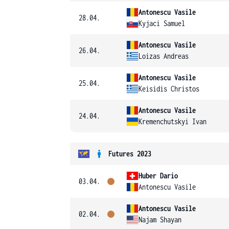
Antonescu Vasile
28.04.
Kyjaci Samuel
Antonescu Vasile
26.04.
Loizas Andreas
Antonescu Vasile
25.04.
Keisidis Christos
Antonescu Vasile
24.04.
Kremenchutskyi Ivan
Futures 2023
Huber Dario
03.04.
Antonescu Vasile
Antonescu Vasile
02.04.
Najam Shayan