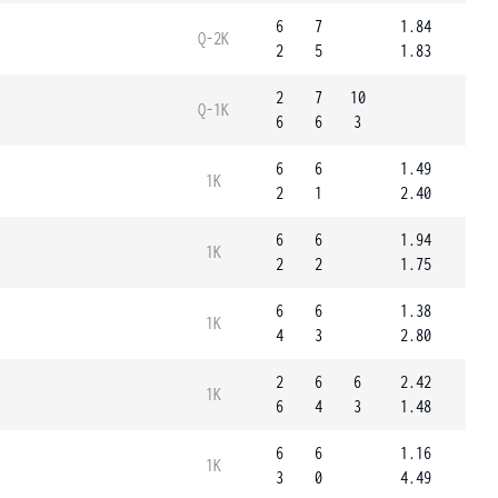
6
7
1.84
Q-2K
2
5
1.83
2
7
10
Q-1K
6
6
3
6
6
1.49
1K
2
1
2.40
6
6
1.94
1K
2
2
1.75
6
6
1.38
1K
4
3
2.80
2
6
6
2.42
1K
6
4
3
1.48
6
6
1.16
1K
3
0
4.49