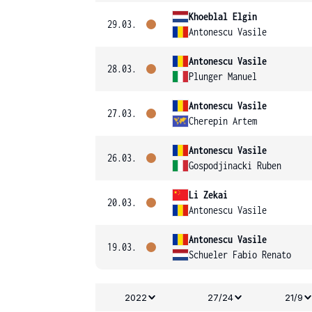
Khoeblal Elgin
29.03.
Antonescu Vasile
Antonescu Vasile
28.03.
Plunger Manuel
Antonescu Vasile
27.03.
Cherepin Artem
Antonescu Vasile
26.03.
Gospodjinacki Ruben
Li Zekai
20.03.
Antonescu Vasile
Antonescu Vasile
19.03.
Schueler Fabio Renato
2022
27/24
21/9