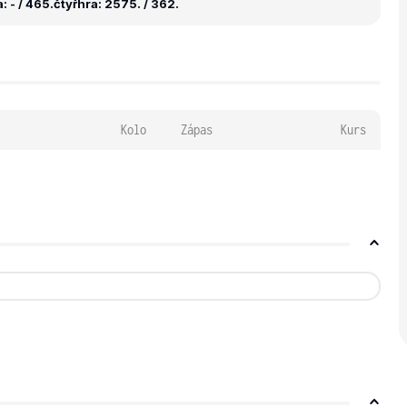
 - / 465.
čtyřhra: 2575. / 362.
Kolo
Zápas
Kurs