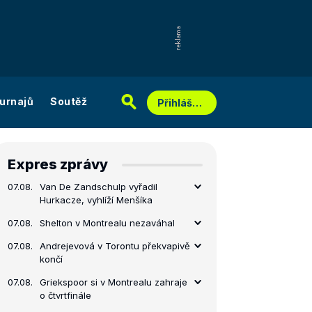
urnajů
Soutěž
Přihlášení
Expres zprávy
07.08.
Van De Zandschulp vyřadil
Hurkacze, vyhlíží Menšíka
07.08.
Shelton v Montrealu nezaváhal
07.08.
Andrejevová v Torontu překvapivě
končí
07.08.
Griekspoor si v Montrealu zahraje
o čtvrtfinále