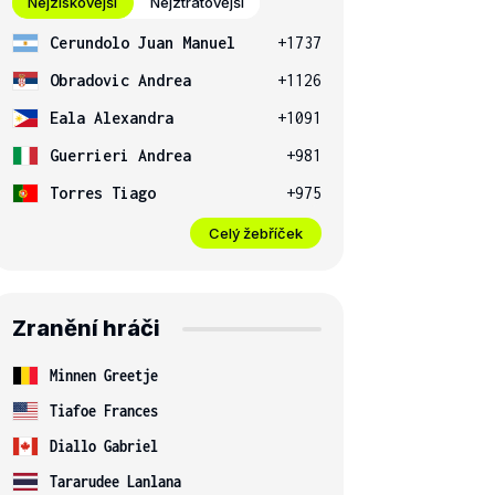
Nejziskovější
Nejztrátovější
Cerundolo Juan Manuel
+1737
Obradovic Andrea
+1126
Eala Alexandra
+1091
Guerrieri Andrea
+981
Torres Tiago
+975
Celý žebříček
Zranění hráči
Minnen Greetje
Tiafoe Frances
Diallo Gabriel
Tararudee Lanlana