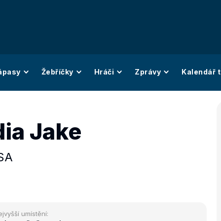
ápasy
Žebříčky
Hráči
Zprávy
Kalendář t
ia Jake
SA
ejvyšší umístění: