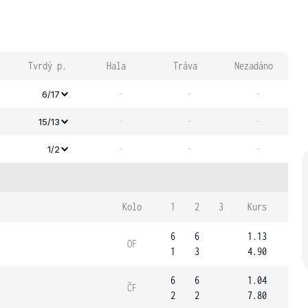
Tvrdý p.
Hala
Tráva
Nezadáno
-
-
-
6/17
-
-
-
15/13
-
-
-
1/2
Kolo
1
2
3
Kurs
6
6
1.13
OF
1
3
4.90
6
6
1.04
ČF
2
2
7.80