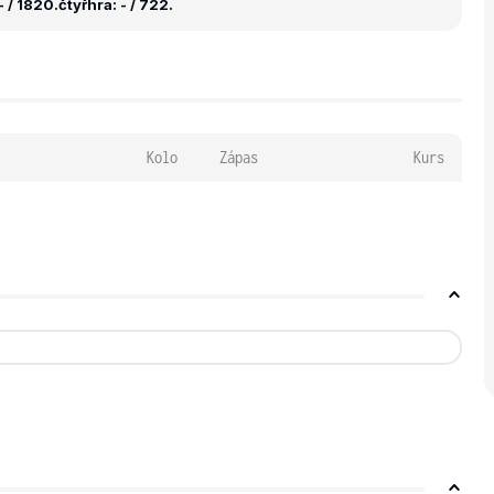
- / 1820.
čtyřhra: - / 722.
Kolo
Zápas
Kurs