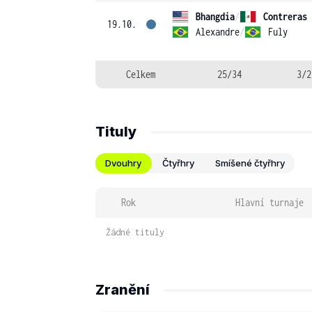
Bhangdia
/
Contreras
19.10.
Alexandre
/
Fuly
Celkem
25/34
3/2
Tituly
Dvouhry
Čtyřhry
Smíšené čtyřhry
Rok
Hlavní turnaje
Žádné tituly
Zranění