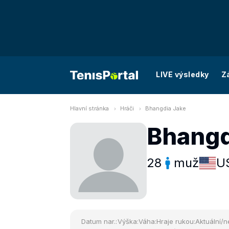
LIVE výsledky
Z
Hlavní stránka
Hráči
Bhangdia Jake
Bhangd
28
muž
U
Datum nar.:
Výška:
Váha:
Hraje rukou:
Aktuální/n