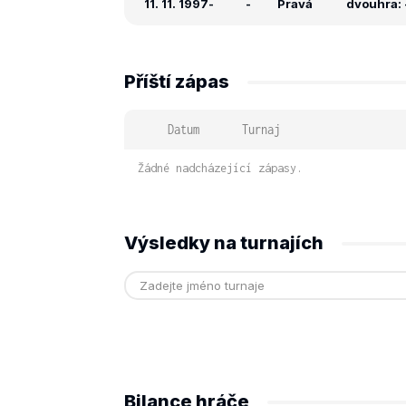
11. 11. 1997
-
-
Pravá
dvouhra: 
Příští zápas
Datum
Turnaj
Žádné nadcházející zápasy.
Výsledky na turnajích
Bilance hráče