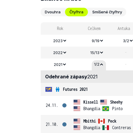
Dvouhra
Čtyřhra
Smíšené čtyřhry
Rok
Celkem
Antuka
2023
9/19
3/2
-
2022
15/13
-
1/2
2021
Odehrané zápasy
2021
Futures 2021
Kissell
/
Sheehy
24.11.
Bhangdia
/
Pinto
Mbithi
/
Peck
21.10.
Bhangdia
/
Contreras