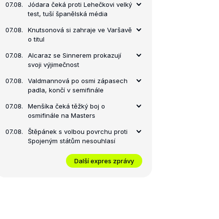
07.08.
Jódara čeká proti Lehečkovi velký
test, tuší španělská média
07.08.
Knutsonová si zahraje ve Varšavě
o titul
07.08.
Alcaraz se Sinnerem prokazují
svoji výjimečnost
07.08.
Valdmannová po osmi zápasech
padla, končí v semifinále
07.08.
Menšíka čeká těžký boj o
osmifinále na Masters
07.08.
Štěpánek s volbou povrchu proti
Spojeným státům nesouhlasí
Další expres zprávy