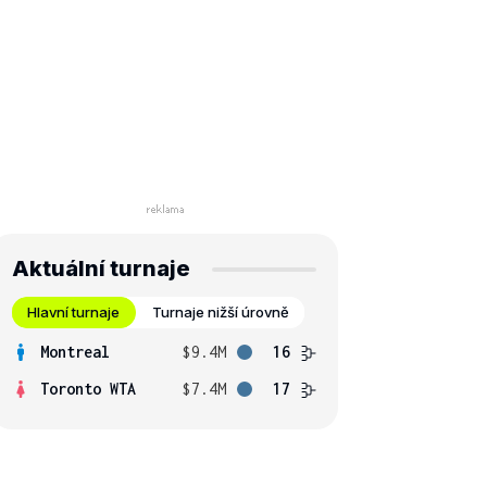
Aktuální turnaje
Hlavní turnaje
Turnaje nižší úrovně
Montreal
$9.4M
16
Toronto WTA
$7.4M
17