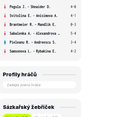
Pegula J.
-
Shnaider D.
4-0
Svitolina E.
-
Anisimova A.
4-1
Brantmeier R.
-
Mandlik E.
0-3
Sabalenka A.
-
Alexandrova E.
5-4
Pieleanu R.
-
Andreescu S.
3-4
Samsonova L.
-
Rybakina E.
4-2
Profily hráčů
Sázkařský žebříček