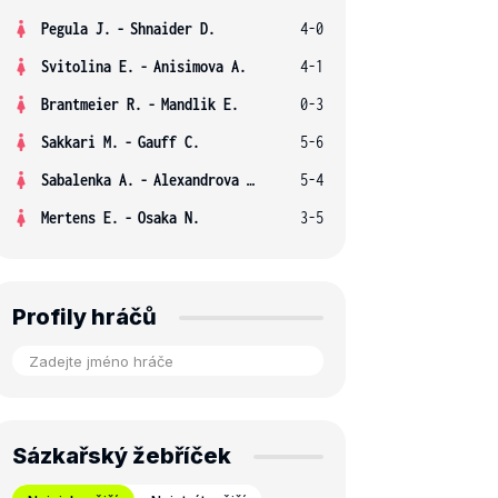
Pegula J.
-
Shnaider D.
4-0
Svitolina E.
-
Anisimova A.
4-1
Brantmeier R.
-
Mandlik E.
0-3
Sakkari M.
-
Gauff C.
5-6
Sabalenka A.
-
Alexandrova E.
5-4
Mertens E.
-
Osaka N.
3-5
Profily hráčů
Sázkařský žebříček