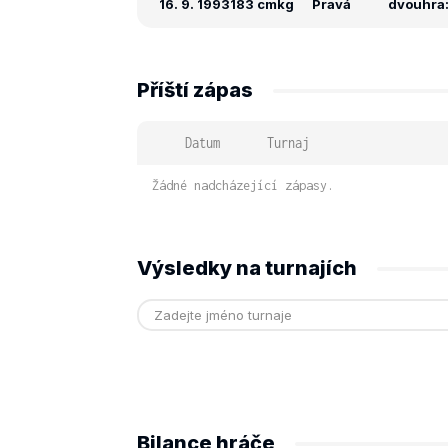
16. 9. 1993
183 cm
kg
Pravá
dvouhra: 
Příští zápas
Datum
Turnaj
Žádné nadcházející zápasy.
Výsledky na turnajích
Bilance hráče