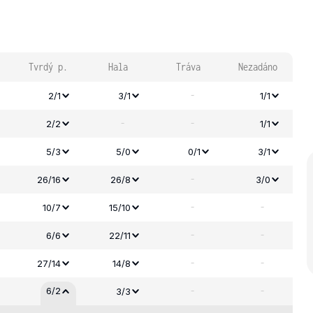
Tvrdý p.
Hala
Tráva
Nezadáno
-
2/1
3/1
1/1
-
-
2/2
1/1
5/3
5/0
0/1
3/1
-
26/16
26/8
3/0
-
-
10/7
15/10
-
-
6/6
22/11
-
-
27/14
14/8
-
-
6/2
3/3