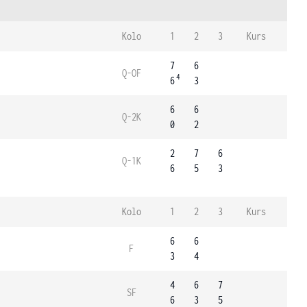
Kolo
1
2
3
Kurs
7
6
Q-OF
4
6
3
6
6
Q-2K
0
2
2
7
6
Q-1K
6
5
3
Kolo
1
2
3
Kurs
6
6
F
3
4
4
6
7
SF
6
3
5