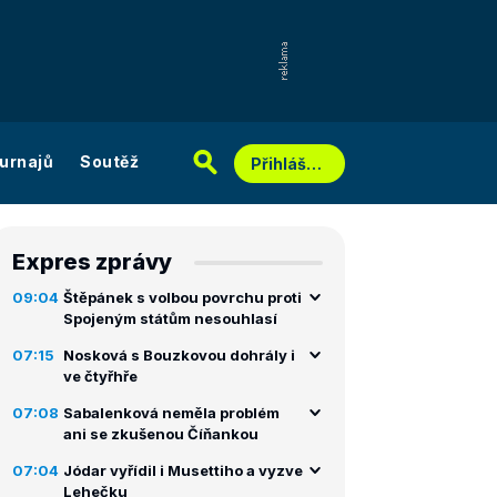
urnajů
Soutěž
Přihlášení
Expres zprávy
09:04
Štěpánek s volbou povrchu proti
Spojeným státům nesouhlasí
07:15
Nosková s Bouzkovou dohrály i
ve čtyřhře
07:08
Sabalenková neměla problém
ani se zkušenou Číňankou
07:04
Jódar vyřídil i Musettiho a vyzve
Lehečku