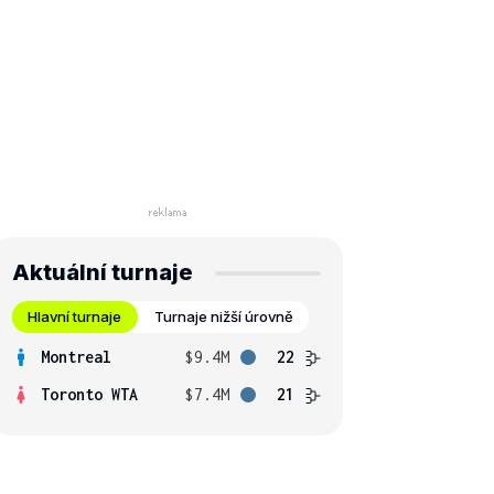
Aktuální turnaje
Hlavní turnaje
Turnaje nižší úrovně
Montreal
$9.4M
22
Toronto WTA
$7.4M
21