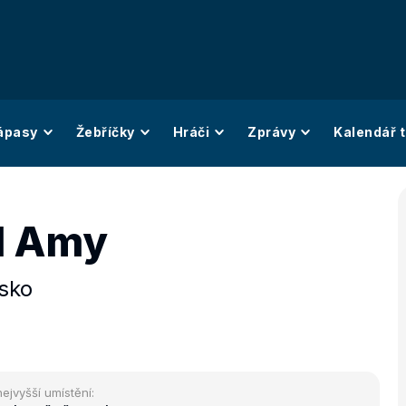
ápasy
Žebříčky
Hráči
Zprávy
Kalendář t
l Amy
rsko
nejvyšší umístění: