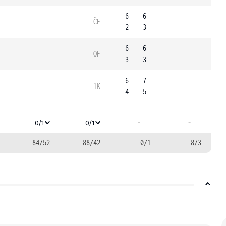
6
6
ČF
2
3
6
6
OF
3
3
6
7
1K
4
5
-
-
0/1
0/1
84/52
88/42
0/1
8/3