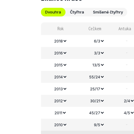
Dvouhra
Čtyřhra
Smíšené čtyřhry
Rok
Celkem
Antuka
-
2018
6/3
-
2016
3/3
-
2015
13/5
-
2014
55/24
-
2013
25/17
2012
30/21
2/4
2011
45/27
4/5
-
2010
9/5