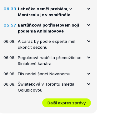
06:33
Lehečka neměl problém, v
Montrealu je v osmifinále
05:57
Bartůňková po třísetovém boji
podlehla Anisimovové
06.08.
Alcaraz by podle experta měl
ukončit sezonu
06.08.
Pegulaová nadělila přemožitelce
Siniakové kanára
06.08.
Fils nedal šanci Navonemu
06.08.
Šwiateková v Torontu smetla
Golubicovou
Další expres zprávy