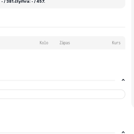
- / 381.
čtyřhra: - / 457.
Kolo
Zápas
Kurs