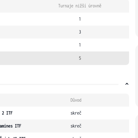
Turnaje nižší úrovně
1
3
1
5
Důvod
 2 ITF
skreč
amines ITF
skreč