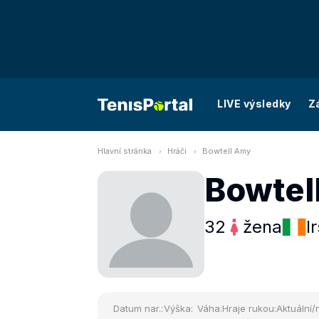
LIVE výsledky
Z
Hlavní stránka
Hráči
Bowtell Amy
Bowtel
32
žena
I
Datum nar.:
Výška:
Váha:
Hraje rukou:
Aktuální/