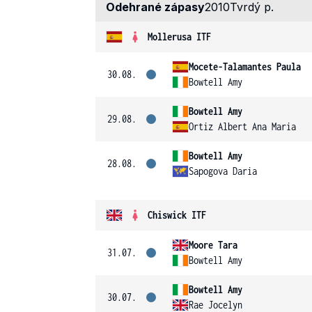
Odehrané zápasy
2010
Tvrdý p.
Mollerusa ITF
Mocete-Talamantes Paula
30.08.
Bowtell Amy
Bowtell Amy
29.08.
Ortiz Albert Ana Maria
Bowtell Amy
28.08.
Sapogova Daria
Chiswick ITF
Moore Tara
31.07.
Bowtell Amy
Bowtell Amy
30.07.
Rae Jocelyn