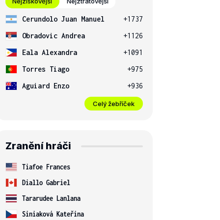
Nejziskovější
Nejztrátovější
Cerundolo Juan Manuel
+1737
Obradovic Andrea
+1126
Eala Alexandra
+1091
Torres Tiago
+975
Aguiard Enzo
+936
Celý žebříček
Zranění hráči
Tiafoe Frances
Diallo Gabriel
Tararudee Lanlana
Siniaková Kateřina