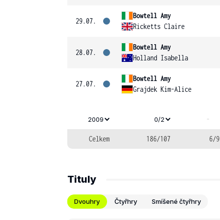
Bowtell Amy
29.07.
Ricketts Claire
Bowtell Amy
28.07.
Holland Isabella
Bowtell Amy
27.07.
Grajdek Kim-Alice
-
2009
0/2
Celkem
186/107
6/9
Tituly
Dvouhry
Čtyřhry
Smíšené čtyřhry