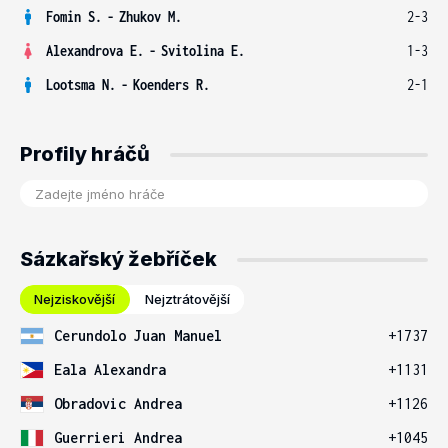
Fomin S.
-
Zhukov M.
2-3
Alexandrova E.
-
Svitolina E.
1-3
Lootsma N.
-
Koenders R.
2-1
Profily hráčů
Sázkařský žebříček
Nejziskovější
Nejztrátovější
Cerundolo Juan Manuel
+1737
Eala Alexandra
+1131
Obradovic Andrea
+1126
Guerrieri Andrea
+1045