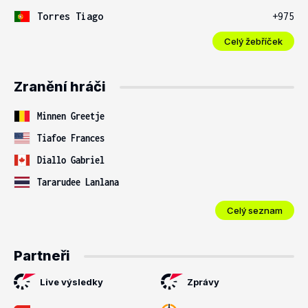
Torres Tiago
+975
Celý žebříček
Zranění hráči
Minnen Greetje
Tiafoe Frances
Diallo Gabriel
Tararudee Lanlana
Celý seznam
Partneři
Live výsledky
Zprávy