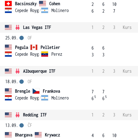
Bacsinszky
/
Cohen
2
6
10
Cepede Royg
/
Molinero
6
2
7
Las Vegas ITF
1
2
3
Kurs
25.09.
OF
Pegula
/
Pelletier
6
6
Cepede Royg
/
Perez
3
3
Albuquerque ITF
1
2
3
Kurs
18.09.
OF
Brengle
/
Frankova
7
7
5
5
Cepede Royg
/
Molinero
6
6
Redding ITF
1
2
3
Kurs
13.09.
ČF
Bhargava
/
Krywacz
4
6
10