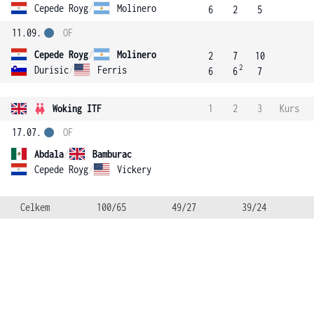
Cepede Royg
/
Molinero
6
2
5
11.09.
OF
Cepede Royg
/
Molinero
2
7
10
2
Durisic
/
Ferris
6
6
7
Woking ITF
1
2
3
Kurs
17.07.
OF
Abdala
/
Bamburac
Cepede Royg
/
Vickery
Celkem
100/65
49/27
39/24