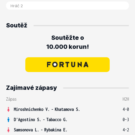
Soutěž
Soutěžte o
10.000 korun!
Zajímavé zápasy
Zápas
H2H
Miroshnichenko V.
-
Khatamova S.
4-0
D'Agostino S.
-
Tabacco G.
0-3
Samsonova L.
-
Rybakina E.
4-2