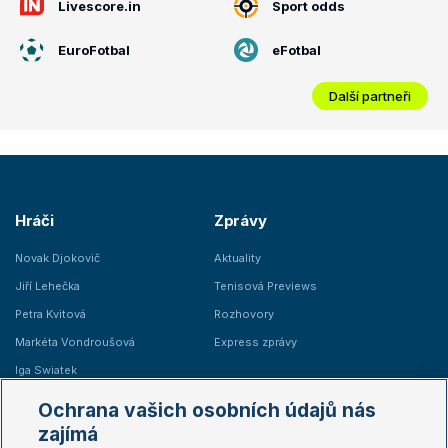
Livescore.in
Sport odds
EuroFotbal
eFotbal
Další partneři
Hráči
Zprávy
Novak Djokovič
Aktuality
Jiří Lehečka
Tenisová Previews
Petra Kvitová
Rozhovory
Markéta Vondroušová
Express zprávy
Iga Swiatek
Marie Bouzková
Ochrana vašich osobních údajů nás
Žebříčky
Kalendář turnajů
zajímá