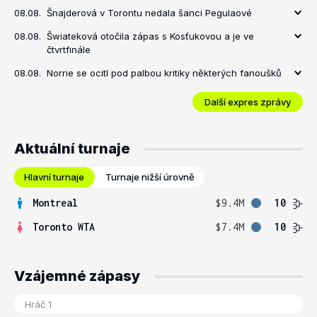
08.08.
Šnajderová v Torontu nedala šanci Pegulaové
08.08.
Šwiateková otočila zápas s Kosťukovou a je ve
čtvrtfinále
08.08.
Norrie se ocitl pod palbou kritiky některých fanoušků
Další expres zprávy
Aktuální turnaje
Hlavní turnaje
Turnaje nižší úrovně
Montreal
$9.4M
10
Toronto WTA
$7.4M
10
Vzájemné zápasy