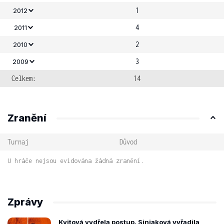
1
2012
4
2011
2
2010
3
2009
Celkem:
14
Zranění
Turnaj
Důvod
U hráče nejsou evidována žádná zranění.
Zprávy
Kvitová vydřela postup. Siniaková vyřadila