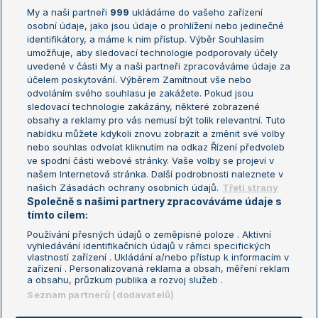
My a naši partneři
999
ukládáme do vašeho zařízení
Žebříček ATP (muži)
Australian Open
osobní údaje, jako jsou údaje o prohlížení nebo jedinečné
Žebříček WTA (ženy)
French Open
identifikátory, a máme k nim přístup. Výběr Souhlasím
umožňuje, aby sledovací technologie podporovaly účely
Sázkařský žebříček
Wimbledon
uvedené v části My a naši partneři zpracováváme údaje za
US Open
účelem poskytování. Výběrem Zamítnout vše nebo
odvoláním svého souhlasu je zakážete. Pokud jsou
Turnaj mistrů
sledovací technologie zakázány, některé zobrazené
Turnaj mistryň
obsahy a reklamy pro vás nemusí být tolik relevantní. Tuto
Aktualní trendy
nabídku můžete kdykoli znovu zobrazit a změnit své volby
nebo souhlas odvolat kliknutím na odkaz Řízení předvoleb
ve spodní části webové stránky. Vaše volby se projeví v
Fotbalové přestupy
našem Internetová stránka. Další podrobnosti naleznete v
Livesport Daily
našich Zásadách ochrany osobních údajů.
Třetí strany
Společně s našimi partnery zpracováváme údaje s
LS Prague Open
tímto cílem:
Používání přesných údajů o zeměpisné poloze . Aktivní
vyhledávání identifikačních údajů v rámci specifických
vlastností zařízení . Ukládání a/nebo přístup k informacím v
Podmínky užití
Nastavení soukromí
zařízení . Personalizovaná reklama a obsah, měření reklam
GDPR a žurnalistika
Reklama
a obsahu, průzkum publika a rozvoj služeb .
Informace o zpracování osobních
Kontakt
Seznam partnerů (dodavatelů)
údajů
Tiráž