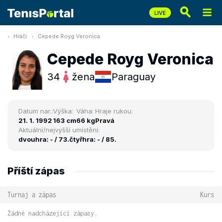
Hráči
Cepede Royg Veronica
Cepede Royg Veronica
34
žena
Paraguay
Datum nar.:
Výška:
Váha:
Hraje rukou:
21. 1. 1992
163 cm
66 kg
Pravá
Aktuální/nejvyšší umístění:
dvouhra: - / 73.
čtyřhra: - / 85.
Příští zápas
Turnaj a zápas
Kurs
Žádné nadcházející zápasy.