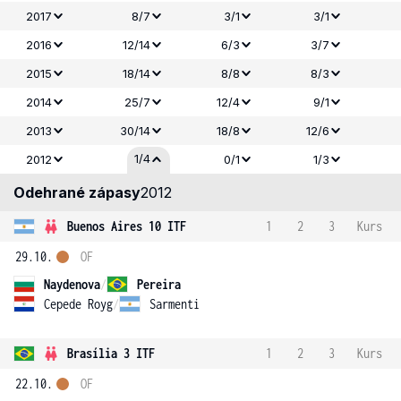
2017
8/7
3/1
3/1
2016
12/14
6/3
3/7
2015
18/14
8/8
8/3
2014
25/7
12/4
9/1
2013
30/14
18/8
12/6
1/4
2012
0/1
1/3
Odehrané zápasy
2012
Buenos Aires 10 ITF
1
2
3
Kurs
29.10.
OF
Naydenova
/
Pereira
Cepede Royg
/
Sarmenti
Brasília 3 ITF
1
2
3
Kurs
22.10.
OF