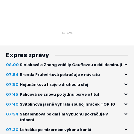
Expres zprávy
08:00
Siniaková a Zhang zničily Gauffovou a dál dominují
07:54
Brenda Fruhvirtová pokračuje v návratu
07:50
Hejtmánková hraje o druhou trofej
07:45
Palicová se znovu po týdnu porve o titul
07:40
Svitolinová jasně vyhrála souboj hráček TOP 10
07:34
Sabalenková po dalším výbuchu pokračuje v
trápení
07:30
Lehečka po mizerném výkonu končí