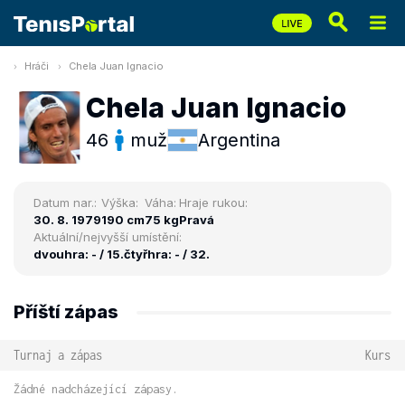
Hráči
Chela Juan Ignacio
Chela Juan Ignacio
46
muž
Argentina
Datum nar.:
Výška:
Váha:
Hraje rukou:
30. 8. 1979
190 cm
75 kg
Pravá
Aktuální/nejvyšší umístění:
dvouhra: - / 15.
čtyřhra: - / 32.
Příští zápas
Turnaj a zápas
Kurs
Žádné nadcházející zápasy.