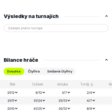
Výsledky na turnajích
Bilance hráče
Dvouhra
Čtyřhra
Smíšené čtyřhry
Rok
Celkem
Antuka
Tvrdý p.
H
2012
6/12
3/7
2/4
2011
31/24
25/13
4/7
2010
41/25
30/12
8/9