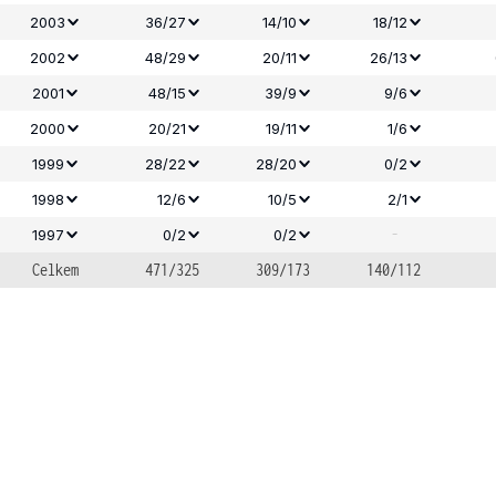
2003
36/27
14/10
18/12
2002
48/29
20/11
26/13
2001
48/15
39/9
9/6
2000
20/21
19/11
1/6
1999
28/22
28/20
0/2
1998
12/6
10/5
2/1
-
1997
0/2
0/2
Celkem
471/325
309/173
140/112