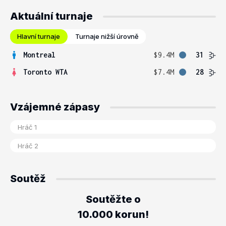
Aktuální turnaje
Hlavní turnaje
Turnaje nižší úrovně
Montreal
$9.4M
31
Toronto WTA
$7.4M
28
Vzájemné zápasy
Soutěž
Soutěžte o
10.000 korun!