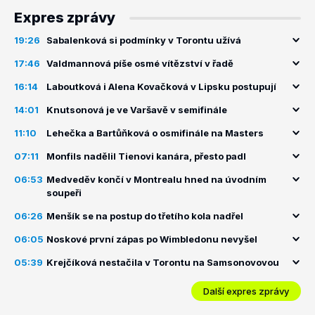
Expres zprávy
19:26
Sabalenková si podmínky v Torontu užívá
17:46
Valdmannová píše osmé vítězství v řadě
16:14
Laboutková i Alena Kovačková v Lipsku postupují
14:01
Knutsonová je ve Varšavě v semifinále
11:10
Lehečka a Bartůňková o osmifinále na Masters
07:11
Monfils nadělil Tienovi kanára, přesto padl
06:53
Medveděv končí v Montrealu hned na úvodním
soupeři
06:26
Menšík se na postup do třetího kola nadřel
06:05
Noskové první zápas po Wimbledonu nevyšel
05:39
Krejčíková nestačila v Torontu na Samsonovovou
Další expres zprávy