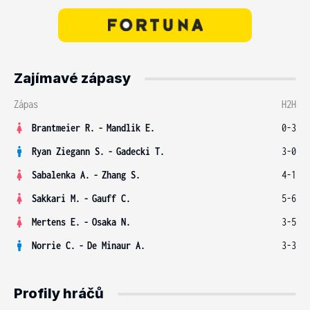
Zajímavé zápasy
Zápas
H2H
Brantmeier R.
-
Mandlik E.
0-3
Ryan Ziegann S.
-
Gadecki T.
3-0
Sabalenka A.
-
Zhang S.
4-1
Sakkari M.
-
Gauff C.
5-6
Mertens E.
-
Osaka N.
3-5
Norrie C.
-
De Minaur A.
3-3
Profily hráčů