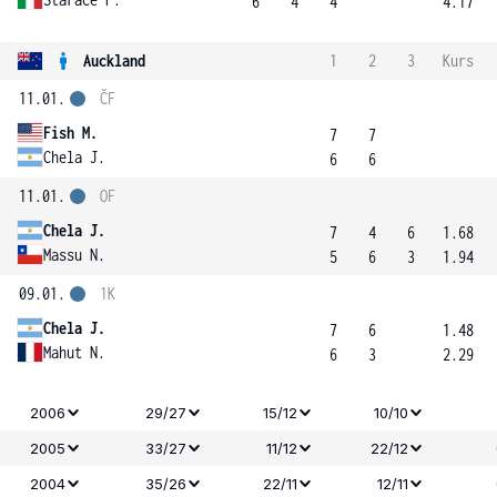
6
4
4
4.17
Auckland
1
2
3
Kurs
11.01.
ČF
Fish M.
7
7
Chela J.
6
6
11.01.
OF
Chela J.
7
4
6
1.68
Massu N.
5
6
3
1.94
09.01.
1K
Chela J.
7
6
1.48
Mahut N.
6
3
2.29
2006
29/27
15/12
10/10
2005
33/27
11/12
22/12
2004
35/26
22/11
12/11