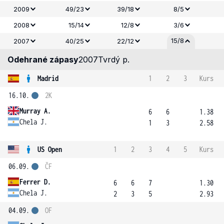
2009
49/23
39/18
8/5
2008
15/14
12/8
3/6
15/8
2007
40/25
22/12
Odehrané zápasy
2007
Tvrdý p.
Madrid
1
2
3
Kurs
16.10.
2K
Murray A.
6
6
1.38
Chela J.
1
3
2.58
US Open
1
2
3
4
5
Kurs
06.09.
ČF
Ferrer D.
6
6
7
1.30
Chela J.
2
3
5
2.93
04.09.
OF