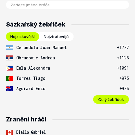
Sázkařský žebříček
Nejziskovější
Nejztrátovější
Cerundolo Juan Manuel
+1737
Obradovic Andrea
+1126
Eala Alexandra
+1091
Torres Tiago
+975
Aguiard Enzo
+936
Celý žebříček
Zranění hráči
Diallo Gabriel