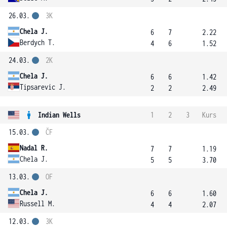
26.03.
3K
Chela J.
6
7
2.22
Berdych T.
4
6
1.52
24.03.
2K
Chela J.
6
6
1.42
Tipsarevic J.
2
2
2.49
Indian Wells
1
2
3
Kurs
15.03.
ČF
Nadal R.
7
7
1.19
Chela J.
5
5
3.70
13.03.
OF
Chela J.
6
6
1.60
Russell M.
4
4
2.07
12.03.
3K