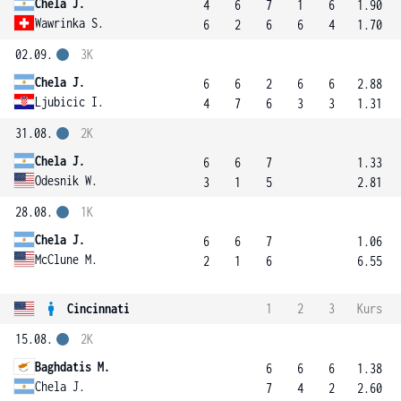
Chela J.
4
6
7
1
6
1.90
Wawrinka S.
6
2
6
6
4
1.70
02.09.
3K
Chela J.
6
6
2
6
6
2.88
Ljubicic I.
4
7
6
3
3
1.31
31.08.
2K
Chela J.
6
6
7
1.33
Odesnik W.
3
1
5
2.81
28.08.
1K
Chela J.
6
6
7
1.06
McClune M.
2
1
6
6.55
Cincinnati
1
2
3
Kurs
15.08.
2K
Baghdatis M.
6
6
6
1.38
Chela J.
7
4
2
2.60