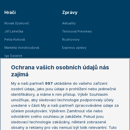
Hráči
Zprávy
Novak Djokovič
Aktuality
Jiří Lehečka
Tenisová Previews
Petra Kvitová
Rozhovory
Markéta Vondroušová
Express zprávy
Iga Swiatek
Marie Bouzková
Ochrana vašich osobních údajů nás
Žebříčky
Kalendář turnajů
zajímá
My a naši partneři
997
ukládáme do vašeho zařízení
Žebříček ATP (muži)
Australian Open
osobní údaje, jako jsou údaje o prohlížení nebo jedinečné
Žebříček WTA (ženy)
French Open
identifikátory, a máme k nim přístup. Výběr Souhlasím
umožňuje, aby sledovací technologie podporovaly účely
Sázkařský žebříček
Wimbledon
uvedené v části My a naši partneři zpracováváme údaje za
US Open
účelem poskytování. Výběrem Zamítnout vše nebo
odvoláním svého souhlasu je zakážete. Pokud jsou
Turnaj mistrů
sledovací technologie zakázány, některé zobrazené
Turnaj mistryň
obsahy a reklamy pro vás nemusí být tolik relevantní. Tuto