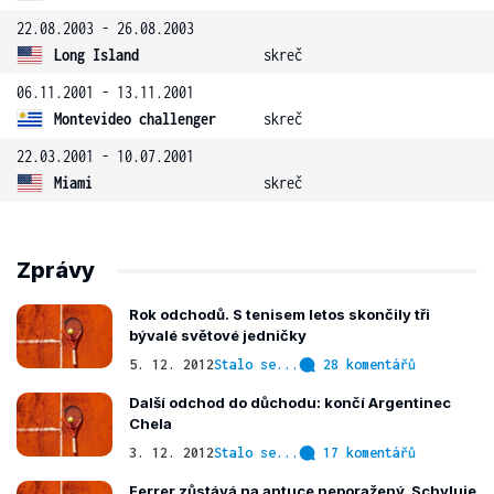
22.08.2003 - 26.08.2003
Long Island
skreč
06.11.2001 - 13.11.2001
Montevideo challenger
skreč
22.03.2001 - 10.07.2001
Miami
skreč
Zprávy
Rok odchodů. S tenisem letos skončily tři
bývalé světové jedničky
5. 12. 2012
Stalo se...
28 komentářů
Další odchod do důchodu: končí Argentinec
Chela
3. 12. 2012
Stalo se...
17 komentářů
Ferrer zůstává na antuce neporažený. Schyluje