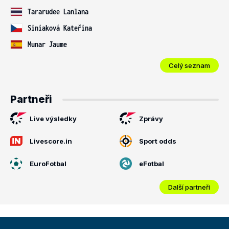
Tararudee Lanlana
Siniaková Kateřina
Munar Jaume
Celý seznam
Partneři
Live výsledky
Zprávy
Livescore.in
Sport odds
EuroFotbal
eFotbal
Další partneři