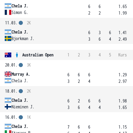
Chela J.
6
6
1.65
Simon G.
2
2
1.99
11.03.
2K
Chela J.
6
3
6
1.41
Bjorkman J.
3
6
4
2.49
Australian Open
1
2
3
4
5
Kurs
20.01.
3K
Murray A.
6
6
6
1.29
Chela J.
3
2
4
2.97
18.01.
2K
Chela J.
6
2
6
6
1.98
Nieminen J.
3
6
4
4
1.65
16.01.
1K
Chela J.
7
6
6
1.15
Starace P.