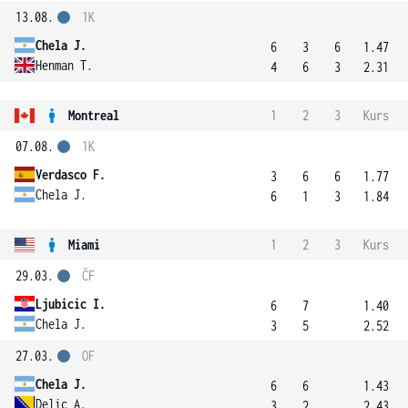
13.08.
1K
Chela J.
6
3
6
1.47
Henman T.
4
6
3
2.31
Montreal
1
2
3
Kurs
07.08.
1K
Verdasco F.
3
6
6
1.77
Chela J.
6
1
3
1.84
Miami
1
2
3
Kurs
29.03.
ČF
Ljubicic I.
6
7
1.40
Chela J.
3
5
2.52
27.03.
OF
Chela J.
6
6
1.43
Delic A.
3
2
2.43