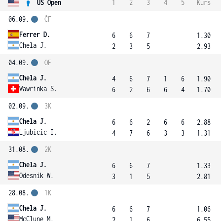
US Open
1
2
3
4
5
Kurs
06.09.
ČF
Ferrer D.
6
6
7
1.30
Chela J.
2
3
5
2.93
04.09.
OF
Chela J.
4
6
7
1
6
1.90
Wawrinka S.
6
2
6
6
4
1.70
02.09.
3K
Chela J.
6
6
2
6
6
2.88
Ljubicic I.
4
7
6
3
3
1.31
31.08.
2K
Chela J.
6
6
7
1.33
Odesnik W.
3
1
5
2.81
28.08.
1K
Chela J.
6
6
7
1.06
McClune M.
2
1
6
6.55