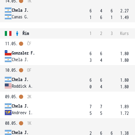
14.05.
1K
Chela J.
6
4
6
2.27
Canas G.
1
6
1
1.49
Řím
1
2
3
Kurs
11.05.
ČF
Gonzalez F.
6
6
1.80
Chela J.
3
4
1.80
10.05.
OF
Chela J.
6
6
1.80
Roddick A.
0
4
1.80
09.05.
2K
Chela J.
7
7
1.89
Andreev I.
5
5
1.72
08.05.
1K
Chela J.
2
6
6
1.38