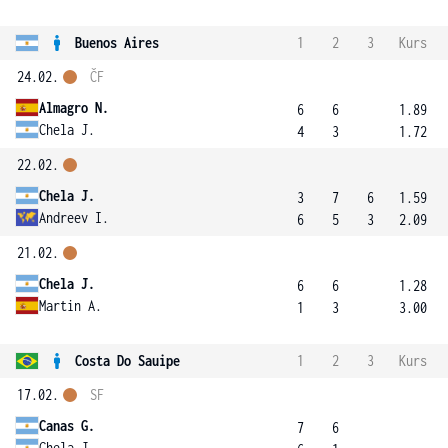
Buenos Aires
1
2
3
Kurs
24.02.
ČF
Almagro N.
6
6
1.89
Chela J.
4
3
1.72
22.02.
Chela J.
3
7
6
1.59
Andreev I.
6
5
3
2.09
21.02.
Chela J.
6
6
1.28
Martin A.
1
3
3.00
Costa Do Sauipe
1
2
3
Kurs
17.02.
SF
Canas G.
7
6
Chela J.