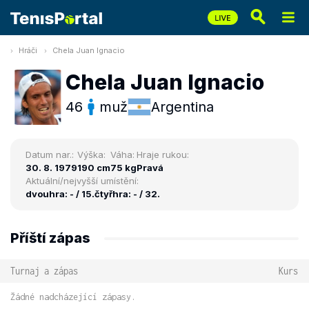
Hráči
Chela Juan Ignacio
Chela Juan Ignacio
46
muž
Argentina
Datum nar.:
Výška:
Váha:
Hraje rukou:
30. 8. 1979
190 cm
75 kg
Pravá
Aktuální/nejvyšší umístění:
dvouhra: - / 15.
čtyřhra: - / 32.
Příští zápas
Turnaj a zápas
Kurs
Žádné nadcházející zápasy.