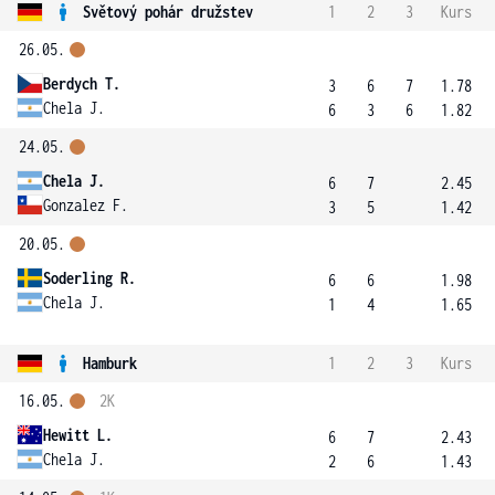
Světový pohár družstev
1
2
3
Kurs
26.05.
Berdych T.
3
6
7
1.78
Chela J.
6
3
6
1.82
24.05.
Chela J.
6
7
2.45
Gonzalez F.
3
5
1.42
20.05.
Soderling R.
6
6
1.98
Chela J.
1
4
1.65
Hamburk
1
2
3
Kurs
16.05.
2K
Hewitt L.
6
7
2.43
Chela J.
2
6
1.43