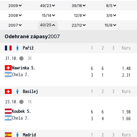
2009
49/23
39/18
8/5
2008
15/14
12/8
3/6
40/25
2007
22/12
15/8
Odehrané zápasy
2007
Paříž
1
2
3
Kurs
31.10.
2K
Wawrinka S.
6
6
1.48
Chela J.
3
1
2.31
Basilej
1
2
3
Kurs
23.10.
1K
Koubek S.
6
6
1.98
Chela J.
3
4
1.66
Madrid
1
2
3
Kurs