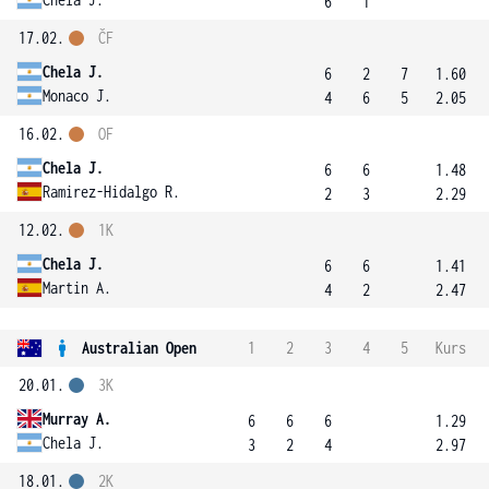
6
1
17.02.
ČF
Chela J.
6
2
7
1.60
Monaco J.
4
6
5
2.05
16.02.
OF
Chela J.
6
6
1.48
Ramirez-Hidalgo R.
2
3
2.29
12.02.
1K
Chela J.
6
6
1.41
Martin A.
4
2
2.47
Australian Open
1
2
3
4
5
Kurs
20.01.
3K
Murray A.
6
6
6
1.29
Chela J.
3
2
4
2.97
18.01.
2K