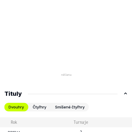
Tituly
Dvouhry
Čtyřhry
Smíšené čtyřhry
Rok
Turnaje