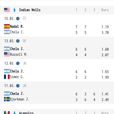
Indian Wells
1
2
3
Kurs
15.03.
ČF
Nadal R.
7
7
1.19
Chela J.
5
5
3.70
13.03.
OF
Chela J.
6
6
1.60
Russell M.
4
4
2.07
12.03.
3K
Chela J.
6
6
1.65
Simon G.
2
2
1.99
11.03.
2K
Chela J.
6
3
6
1.41
Bjorkman J.
3
6
4
2.49
Acapulco
1
2
3
Kurs