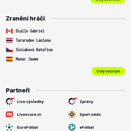
Zranění hráči
Diallo Gabriel
Tararudee Lanlana
Siniaková Kateřina
Munar Jaume
Celý seznam
Partneři
Live výsledky
Zprávy
Livescore.in
Sport odds
EuroFotbal
eFotbal