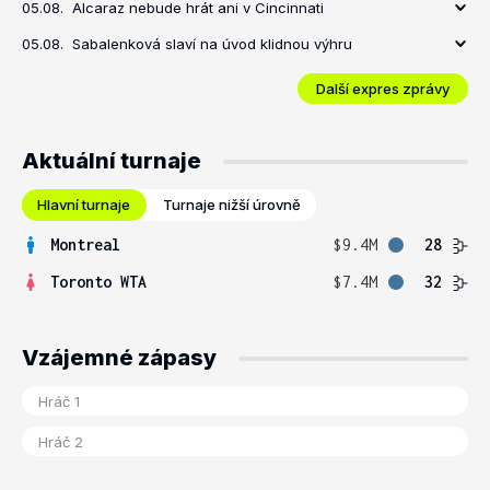
05.08.
Alcaraz nebude hrát ani v Cincinnati
05.08.
Sabalenková slaví na úvod klidnou výhru
Další expres zprávy
Aktuální turnaje
Hlavní turnaje
Turnaje nižší úrovně
Montreal
$9.4M
28
Toronto WTA
$7.4M
32
Vzájemné zápasy