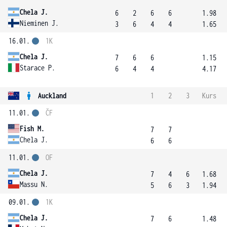
Chela J.
6
2
6
6
1.98
Nieminen J.
3
6
4
4
1.65
16.01.
1K
Chela J.
7
6
6
1.15
Starace P.
6
4
4
4.17
Auckland
1
2
3
Kurs
11.01.
ČF
Fish M.
7
7
Chela J.
6
6
11.01.
OF
Chela J.
7
4
6
1.68
Massu N.
5
6
3
1.94
09.01.
1K
Chela J.
7
6
1.48