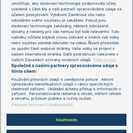
umožňuje, aby sledovací technologie podporovaly účely
Sázkařský žebříček
Wimbledon
uvedené v části My a naši partneři zpracováváme údaje za
US Open
účelem poskytování. Výběrem Zamítnout vše nebo
odvoláním svého souhlasu je zakážete. Pokud jsou
Turnaj mistrů
sledovací technologie zakázány, některé zobrazené
Turnaj mistryň
obsahy a reklamy pro vás nemusí být tolik relevantní. Tuto
Aktualní trendy
nabídku můžete kdykoli znovu zobrazit a změnit své volby
nebo souhlas odvolat kliknutím na odkaz Řízení předvoleb
ve spodní části webové stránky. Vaše volby se projeví v
Fotbalové přestupy
našem Internetová stránka. Další podrobnosti naleznete v
Livesport Daily
našich Zásadách ochrany osobních údajů.
Třetí strany
Společně s našimi partnery zpracováváme údaje s
LS Prague Open
tímto cílem:
Používání přesných údajů o zeměpisné poloze . Aktivní
vyhledávání identifikačních údajů v rámci specifických
vlastností zařízení . Ukládání a/nebo přístup k informacím v
Podmínky užití
Nastavení soukromí
zařízení . Personalizovaná reklama a obsah, měření reklam
GDPR a žurnalistika
Reklama
a obsahu, průzkum publika a rozvoj služeb .
Informace o zpracování osobních
Kontakt
Seznam partnerů (dodavatelů)
údajů
Tiráž
Souhlasím
Copyright © 2008-2026 TenisPortal.cz. Využíváme zpravodajství ČTK.