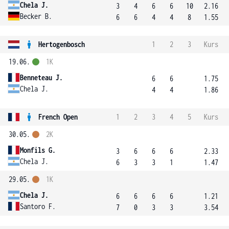
Chela J.
3
4
6
6
10
2.16
Becker B.
6
6
4
4
8
1.55
Hertogenbosch
1
2
3
Kurs
19.06.
1K
Benneteau J.
6
6
1.75
Chela J.
4
4
1.86
French Open
1
2
3
4
5
Kurs
30.05.
2K
Monfils G.
3
6
6
6
2.33
Chela J.
6
3
3
1
1.47
29.05.
1K
Chela J.
6
6
6
6
1.21
Santoro F.
7
0
3
3
3.54