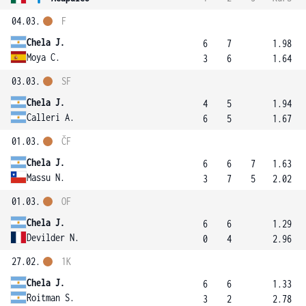
04.03.
F
Chela J.
6
7
1.98
Moya C.
3
6
1.64
03.03.
SF
Chela J.
4
5
1.94
Calleri A.
6
5
1.67
01.03.
ČF
Chela J.
6
6
7
1.63
Massu N.
3
7
5
2.02
01.03.
OF
Chela J.
6
6
1.29
Devilder N.
0
4
2.96
27.02.
1K
Chela J.
6
6
1.33
Roitman S.
3
2
2.78