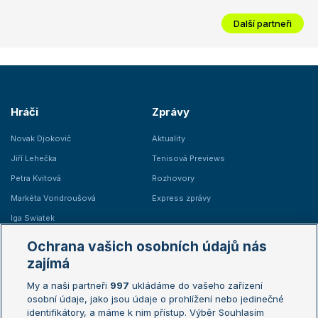
Další partneři
Hráči
Zprávy
Novak Djokovič
Aktuality
Jiří Lehečka
Tenisová Previews
Petra Kvitová
Rozhovory
Markéta Vondroušová
Express zprávy
Iga Swiatek
Marie Bouzková
Ochrana vašich osobních údajů nás
Žebříčky
Kalendář turnajů
zajímá
My a naši partneři
997
ukládáme do vašeho zařízení
Žebříček ATP (muži)
Australian Open
osobní údaje, jako jsou údaje o prohlížení nebo jedinečné
Žebříček WTA (ženy)
French Open
identifikátory, a máme k nim přístup. Výběr Souhlasím