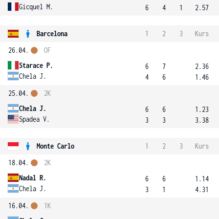
Gicquel M.
6
4
1
2.57
Barcelona
1
2
3
Kurs
26.04.
OF
Starace P.
6
7
2.36
Chela J.
4
6
1.46
25.04.
2K
Chela J.
6
6
1.23
Spadea V.
3
3
3.38
Monte Carlo
1
2
3
Kurs
18.04.
2K
Nadal R.
6
6
1.14
Chela J.
3
1
4.31
16.04.
1K