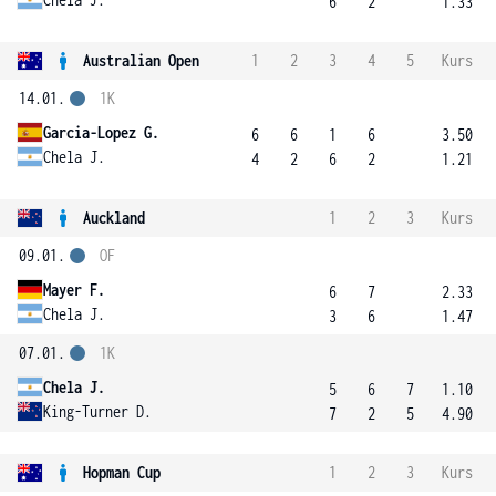
6
2
1.33
Australian Open
1
2
3
4
5
Kurs
14.01.
1K
Garcia-Lopez G.
6
6
1
6
3.50
Chela J.
4
2
6
2
1.21
Auckland
1
2
3
Kurs
09.01.
OF
Mayer F.
6
7
2.33
Chela J.
3
6
1.47
07.01.
1K
Chela J.
5
6
7
1.10
King-Turner D.
7
2
5
4.90
Hopman Cup
1
2
3
Kurs