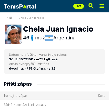
Hráči
Chela Juan Ignacio
Chela Juan Ignacio
46
muž
Argentina
Datum nar.:
Výška:
Váha:
Hraje rukou:
30. 8. 1979
190 cm
75 kg
Pravá
Aktuální/nejvyšší umístění:
dvouhra: - / 15.
čtyřhra: - / 32.
Příští zápas
Turnaj a zápas
Kurs
Žádné nadcházející zápasy.