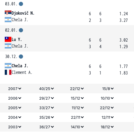
03.01.
Djokovič N.
6
6
1.24
Chela J.
2
3
3.27
02.01.
Lu Y.
6
6
3.02
Chela J.
3
4
1.29
30.12.
Chela J.
6
6
1.77
Clement A.
3
1
1.83
2007
40/25
22/12
15/8
2006
29/27
15/12
10/10
2005
33/27
11/12
22/12
2004
35/26
22/11
12/11
2003
36/27
14/10
18/12