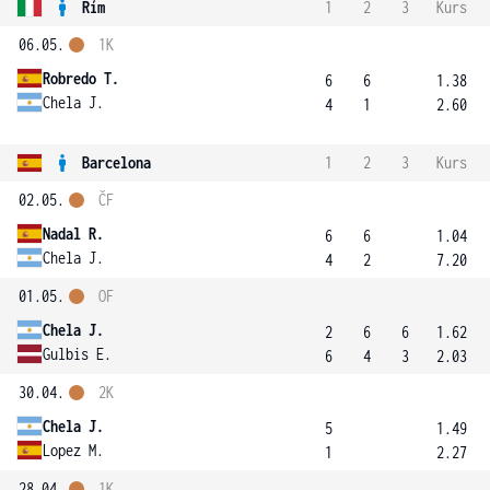
Řím
1
2
3
Kurs
06.05.
1K
Robredo T.
6
6
1.38
Chela J.
4
1
2.60
Barcelona
1
2
3
Kurs
02.05.
ČF
Nadal R.
6
6
1.04
Chela J.
4
2
7.20
01.05.
OF
Chela J.
2
6
6
1.62
Gulbis E.
6
4
3
2.03
30.04.
2K
Chela J.
5
1.49
Lopez M.
1
2.27
28.04.
1K