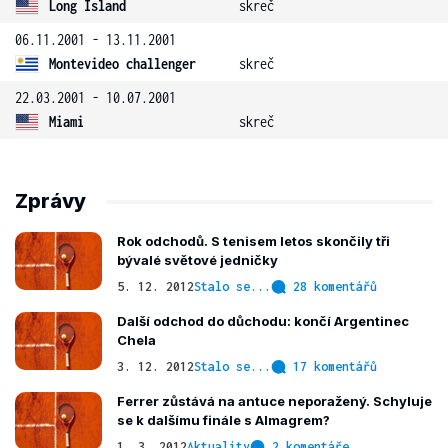
Long Island
skreč
06.11.2001 - 13.11.2001
Montevideo challenger
skreč
22.03.2001 - 10.07.2001
Miami
skreč
Zprávy
Rok odchodů. S tenisem letos skončily tři
bývalé světové jedničky
5. 12. 2012
Stalo se...
28 komentářů
Další odchod do důchodu: končí Argentinec
Chela
3. 12. 2012
Stalo se...
17 komentářů
Ferrer zůstává na antuce neporažený. Schyluje
se k dalšímu finále s Almagrem?
1. 3. 2012
Aktuality
2 komentáře