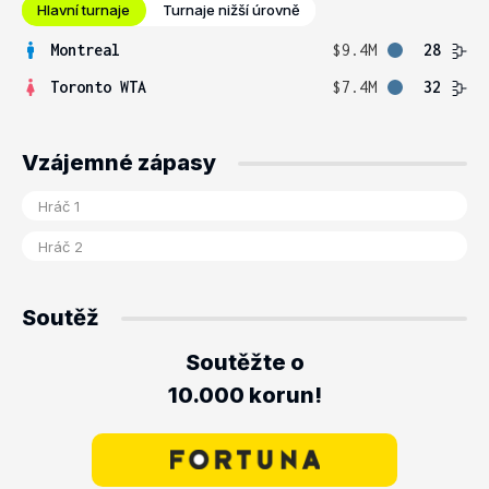
Hlavní turnaje
Turnaje nižší úrovně
Montreal
$9.4M
28
Toronto WTA
$7.4M
32
Vzájemné zápasy
Soutěž
Soutěžte o
10.000 korun!