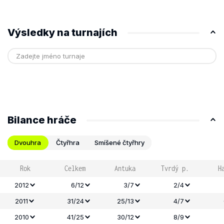
Výsledky na turnajích
Bilance hráče
Dvouhra
Čtyřhra
Smíšené čtyřhry
Rok
Celkem
Antuka
Tvrdý p.
H
2012
6/12
3/7
2/4
2011
31/24
25/13
4/7
2010
41/25
30/12
8/9