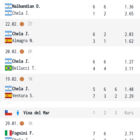
Nalbandian D.
6
6
1.36
Chela J.
1
2
2.65
22.02.
ČF
Chela J.
6
2
2.03
Almagro N.
3
1
1.62
20.02.
OF
Chela J.
6
6
1.27
Bellucci T.
4
4
3.11
19.02.
1K
Chela J.
5
6
6
1.48
Ventura S.
7
3
2
2.29
Vina del Mar
1
2
3
Kurs
29.01.
1K
Fognini F.
7
6
2.71
Chela J.