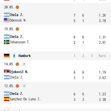
20.05.
Chela J.
7
6
1.26
Odesnik W.
5
1
3.18
19.05.
Chela J.
6
6
1.31
Johansson T.
2
1
2.91
Hamburk
1
2
3
Kurs
14.05.
2K
Djokovič N.
6
6
1.19
Chela J.
3
1
3.67
12.05.
1K
Chela J.
6
6
1.23
Sanchez-De Luna J.
3
3
3.38