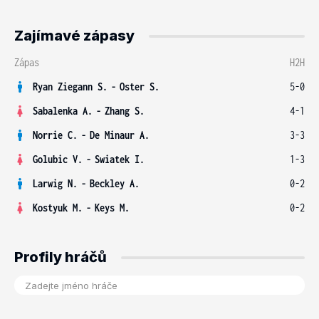
Zajímavé zápasy
Zápas
H2H
Ryan Ziegann S.
-
Oster S.
5-0
Sabalenka A.
-
Zhang S.
4-1
Norrie C.
-
De Minaur A.
3-3
Golubic V.
-
Swiatek I.
1-3
Larwig N.
-
Beckley A.
0-2
Kostyuk M.
-
Keys M.
0-2
Profily hráčů