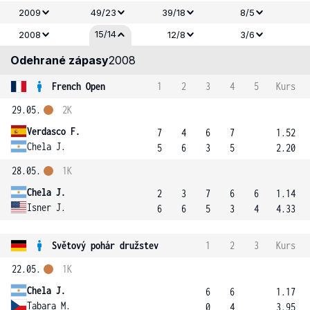
2009
49/23
39/18
8/5
15/14
2008
12/8
3/6
Odehrané zápasy
2008
French Open
1
2
3
4
5
Kurs
29.05.
2K
Verdasco F.
7
4
6
7
1.52
Chela J.
5
6
3
5
2.20
28.05.
1K
Chela J.
2
3
7
6
6
1.14
Isner J.
6
6
5
3
4
4.33
Světový pohár družstev
1
2
3
Kurs
22.05.
1K
Chela J.
6
6
1.17
Tabara M.
0
4
3.95