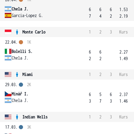
Chela J.
6
6
6
1.53
Garcia-Lopez G.
7
4
2
2.19
Monte Carlo
1
2
3
Kurs
22.04.
1K
Bolelli S.
6
6
2.27
Chela J.
2
2
1.49
Miami
1
2
3
Kurs
29.03.
2K
Minář I.
6
5
6
2.37
Chela J.
3
7
3
1.46
Indian Wells
1
2
3
Kurs
17.03.
3K