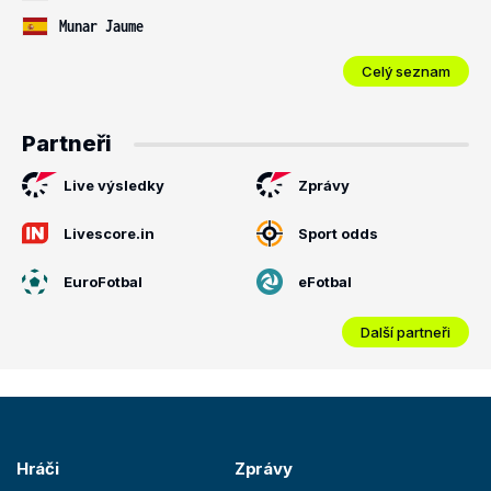
Munar Jaume
Celý seznam
Partneři
Live výsledky
Zprávy
Livescore.in
Sport odds
EuroFotbal
eFotbal
Další partneři
Hráči
Zprávy