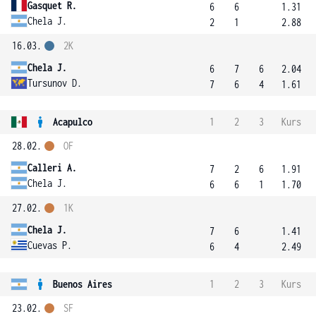
Gasquet R.
6
6
1.31
Chela J.
2
1
2.88
16.03.
2K
Chela J.
6
7
6
2.04
Tursunov D.
7
6
4
1.61
Acapulco
1
2
3
Kurs
28.02.
OF
Calleri A.
7
2
6
1.91
Chela J.
6
6
1
1.70
27.02.
1K
Chela J.
7
6
1.41
Cuevas P.
6
4
2.49
Buenos Aires
1
2
3
Kurs
23.02.
SF