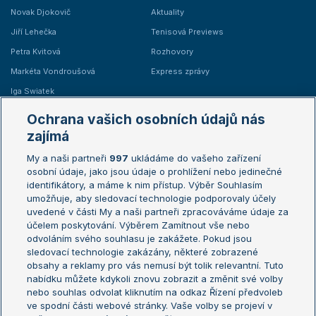
Novak Djokovič
Aktuality
Jiří Lehečka
Tenisová Previews
Petra Kvitová
Rozhovory
Markéta Vondroušová
Express zprávy
Iga Swiatek
Marie Bouzková
Ochrana vašich osobních údajů nás
Žebříčky
Kalendář turnajů
zajímá
My a naši partneři
997
ukládáme do vašeho zařízení
Žebříček ATP (muži)
Australian Open
osobní údaje, jako jsou údaje o prohlížení nebo jedinečné
Žebříček WTA (ženy)
French Open
identifikátory, a máme k nim přístup. Výběr Souhlasím
umožňuje, aby sledovací technologie podporovaly účely
Sázkařský žebříček
Wimbledon
uvedené v části My a naši partneři zpracováváme údaje za
US Open
účelem poskytování. Výběrem Zamítnout vše nebo
odvoláním svého souhlasu je zakážete. Pokud jsou
Turnaj mistrů
sledovací technologie zakázány, některé zobrazené
Turnaj mistryň
obsahy a reklamy pro vás nemusí být tolik relevantní. Tuto
Aktualní trendy
nabídku můžete kdykoli znovu zobrazit a změnit své volby
nebo souhlas odvolat kliknutím na odkaz Řízení předvoleb
ve spodní části webové stránky. Vaše volby se projeví v
Fotbalové přestupy