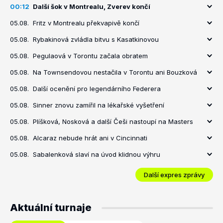
00:12
Další šok v Montrealu, Zverev končí
05.08.
Fritz v Montrealu překvapivě končí
05.08.
Rybakinová zvládla bitvu s Kasatkinovou
05.08.
Pegulaová v Torontu začala obratem
05.08.
Na Townsendovou nestačila v Torontu ani Bouzková
05.08.
Další ocenění pro legendárního Federera
05.08.
Sinner znovu zamířil na lékařské vyšetření
05.08.
Plíšková, Nosková a další Češi nastoupí na Masters
05.08.
Alcaraz nebude hrát ani v Cincinnati
05.08.
Sabalenková slaví na úvod klidnou výhru
Další expres zprávy
Aktuální turnaje