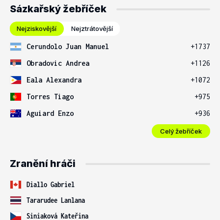
Sázkařský žebříček
Nejziskovější
Nejztrátovější
Cerundolo Juan Manuel
+1737
Obradovic Andrea
+1126
Eala Alexandra
+1072
Torres Tiago
+975
Aguiard Enzo
+936
Celý žebříček
Zranění hráči
Diallo Gabriel
Tararudee Lanlana
Siniaková Kateřina