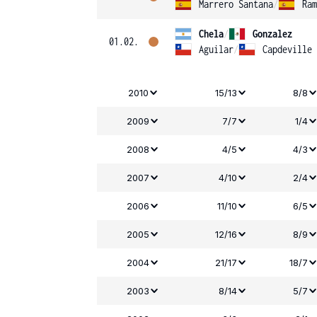
Marrero Santana
/
Ram
Chela
/
Gonzalez
01.02.
Aguilar
/
Capdeville
2010
15/13
8/8
2009
7/7
1/4
2008
4/5
4/3
2007
4/10
2/4
2006
11/10
6/5
2005
12/16
8/9
2004
21/17
18/7
2003
8/14
5/7