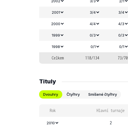
2002
3/3
2/1
2001
3/4
3/4
2000
4/4
4/3
1999
0/3
0/3
1998
0/1
0/1
Celkem
118/134
73/70
Tituly
Dvouhry
Čtyřhry
Smíšené čtyřhry
Rok
Hlavní turnaje
2
2010