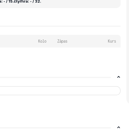
 - / 15.
čtyřhra: - / 32.
Kolo
Zápas
Kurs