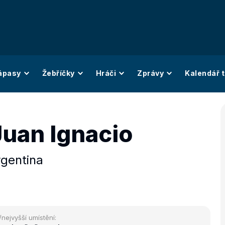
ápasy
Žebříčky
Hráči
Zprávy
Kalendář t
Juan Ignacio
gentina
/nejvyšší umístění: