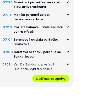
07:20
Siniaková po nešťastné skreči
slaví drtivé vítězství
07:16
Menšík parádně zvládl
nebezpečnou hrozbu
07:10
Rozjetá Ealaová urvala sedmou
výhru v řadě
07:04
Bencicová udolala parťačku
Siniakové
07:00
Gauffová si znovu poradila se
Sakkariovou
07.08.
Van De Zandschulp vyřadil
Hurkacze, vyhlíží Menšíka
Další expres zprávy