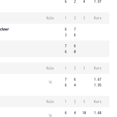
6
2
4
1.97
Kolo
1
2
3
Kurs
chner
6
7
3
6
7
6
6
0
Kolo
1
2
3
Kurs
7
6
1.67
1K
6
4
1.95
Kolo
1
2
3
Kurs
6
4
10
1.68
1K