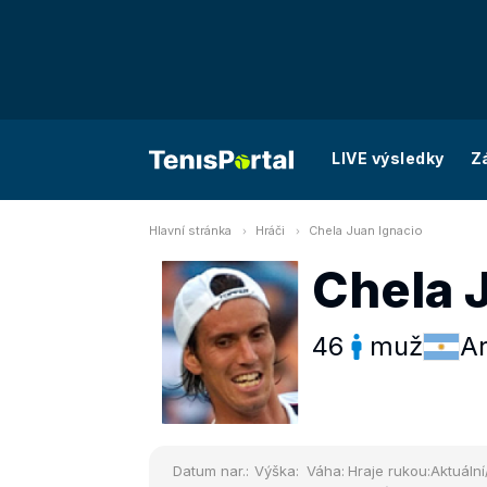
LIVE výsledky
Z
Hlavní stránka
Hráči
Chela Juan Ignacio
Chela 
46
muž
Ar
Datum nar.:
Výška:
Váha:
Hraje rukou:
Aktuální