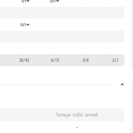
-
-
1/1
0/1
-
-
-
-
-
-
-
0/1
-
-
-
-
-
-
-
-
28/42
6/15
9/6
2/1
Turnaje nižší úrovně
-