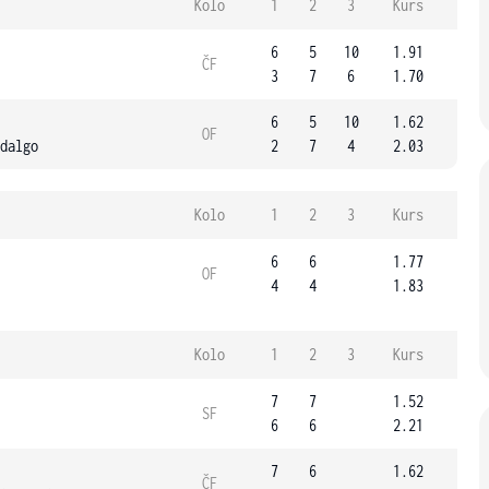
Kolo
1
2
3
Kurs
6
5
10
1.91
ČF
3
7
6
1.70
6
5
10
1.62
OF
dalgo
2
7
4
2.03
Kolo
1
2
3
Kurs
6
6
1.77
OF
4
4
1.83
Kolo
1
2
3
Kurs
7
7
1.52
SF
6
6
2.21
7
6
1.62
ČF