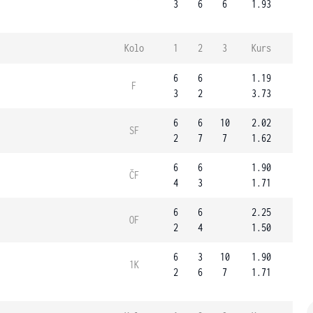
3
6
6
1.93
Kolo
1
2
3
Kurs
6
6
1.19
F
3
2
3.73
6
6
10
2.02
SF
2
7
7
1.62
6
6
1.90
ČF
4
3
1.71
6
6
2.25
OF
2
4
1.50
6
3
10
1.90
1K
2
6
7
1.71