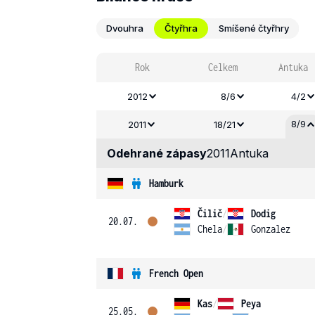
Dvouhra
Čtyřhra
Smíšené čtyřhry
Rok
Celkem
Antuka
2012
8/6
4/2
8/9
2011
18/21
Odehrané zápasy
2011
Antuka
Hamburk
Čilič
/
Dodig
20.07.
Chela
/
Gonzalez
French Open
Kas
/
Peya
25.05.