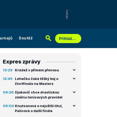
urnajů
Soutěž
Přihlášení
Expres zprávy
13:29
Krádež v přímém přenosu
12:45
Lehečku čeká těžký boj o
čtvrtfinále na Masters
09:26
Djokovič chce drastickou
změnu tenisových pravidel
09:00
Knutsonová o největší titul,
Palicová o další finále