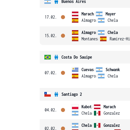
Buenos Aires
Marach
/
Mayer
17.02.
Almagro
/
Chela
Almagro
/
Chela
15.02.
Montanes
/
Ramirez-Hi
Costa Do Sauipe
Cuevas
/
Schwank
07.02.
Almagro
/
Chela
Santiago 2
Kubot
/
Marach
04.02.
Chela
/
Gonzalez
Chela
/
Gonzalez
02.02.