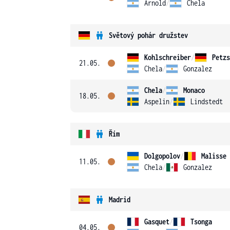
Arnold
/
Chela
Světový pohár družstev
Kohlschreiber
/
Petzs
21.05.
Chela
/
Gonzalez
Chela
/
Monaco
18.05.
Aspelin
/
Lindstedt
Řím
Dolgopolov
/
Malisse
11.05.
Chela
/
Gonzalez
Madrid
Gasquet
/
Tsonga
04.05.