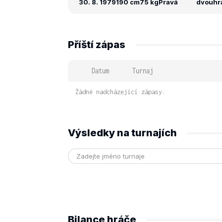
30. 8. 1979
190 cm
75 kg
Pravá
dvouhra:
Příští zápas
Datum
Turnaj
Žádné nadcházející zápasy.
Výsledky na turnajích
Bilance hráče