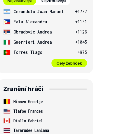
Nejziskovější
Nejztrátovější
Cerundolo Juan Manuel
+1737
Eala Alexandra
+1131
Obradovic Andrea
+1126
Guerrieri Andrea
+1045
Torres Tiago
+975
Celý žebříček
Zranění hráči
Minnen Greetje
Tiafoe Frances
Diallo Gabriel
Tararudee Lanlana