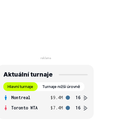
Aktuální turnaje
Hlavní turnaje
Turnaje nižší úrovně
Montreal
$9.4M
16
Toronto WTA
$7.4M
16