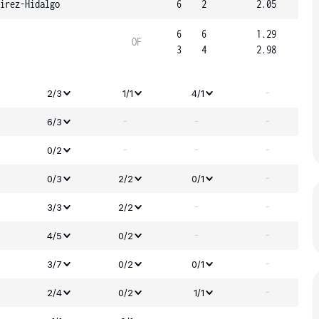
irez-Hidalgo
6
2
2.05
6
6
1.29
OF
3
4
2.98
-
2/3
1/1
4/1
-
-
-
6/3
-
-
-
0/2
-
0/3
2/2
0/1
-
-
3/3
2/2
-
-
4/5
0/2
-
3/7
0/2
0/1
-
2/4
0/2
1/1