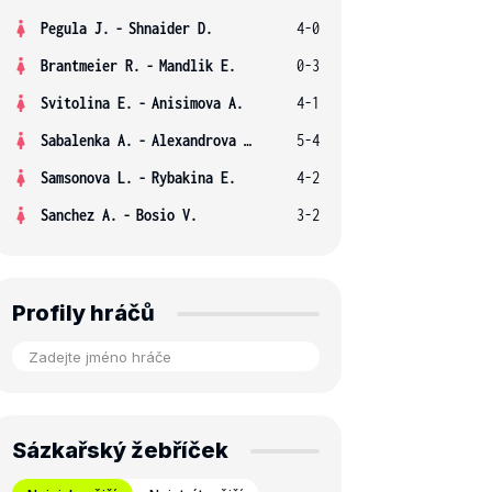
Pegula J.
-
Shnaider D.
4-0
Brantmeier R.
-
Mandlik E.
0-3
Svitolina E.
-
Anisimova A.
4-1
Sabalenka A.
-
Alexandrova E.
5-4
Samsonova L.
-
Rybakina E.
4-2
Sanchez A.
-
Bosio V.
3-2
Profily hráčů
Sázkařský žebříček