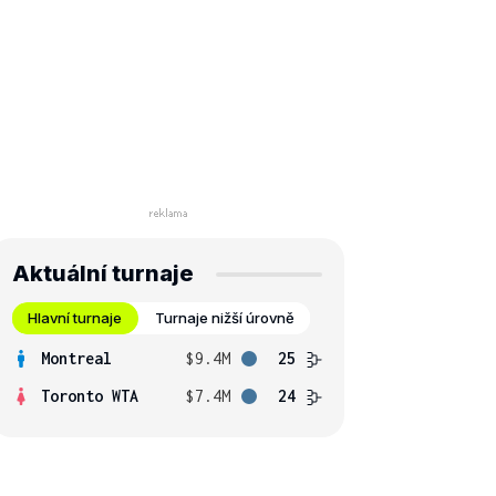
Aktuální turnaje
Hlavní turnaje
Turnaje nižší úrovně
Montreal
$9.4M
25
Toronto WTA
$7.4M
24