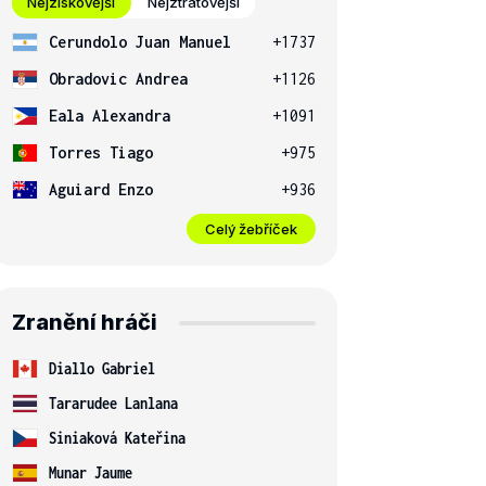
Nejziskovější
Nejztrátovější
Cerundolo Juan Manuel
+1737
Obradovic Andrea
+1126
Eala Alexandra
+1091
Torres Tiago
+975
Aguiard Enzo
+936
Celý žebříček
Zranění hráči
Diallo Gabriel
Tararudee Lanlana
Siniaková Kateřina
Munar Jaume