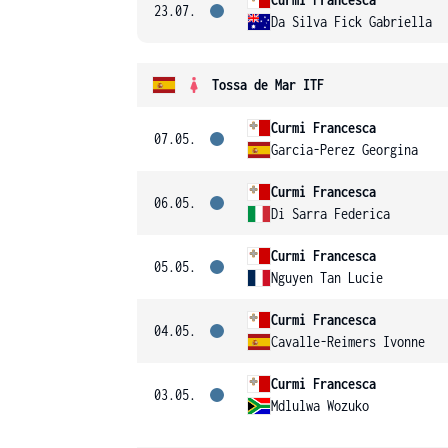
23.07.
Da Silva Fick Gabriella
Tossa de Mar ITF
Curmi Francesca
07.05.
Garcia-Perez Georgina
Curmi Francesca
06.05.
Di Sarra Federica
Curmi Francesca
05.05.
Nguyen Tan Lucie
Curmi Francesca
04.05.
Cavalle-Reimers Ivonne
Curmi Francesca
03.05.
Mdlulwa Wozuko