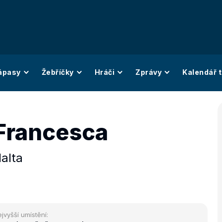
ápasy
Žebříčky
Hráči
Zprávy
Kalendář t
Francesca
alta
jvyšší umístění: