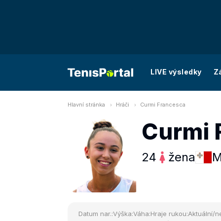
LIVE výsledky
Z
Hlavní stránka
Hráči
Curmi Francesca
Curmi 
24
žena
M
Datum nar.:
Výška:
Váha:
Hraje rukou:
Aktuální/ne