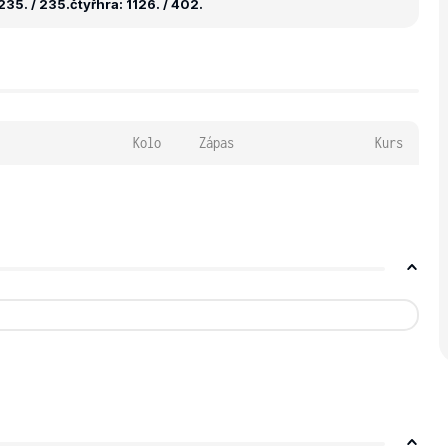
235. / 235.
čtyřhra: 1126. / 402.
Kolo
Zápas
Kurs