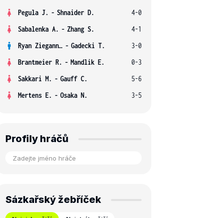
Pegula J.
-
Shnaider D.
4-0
Sabalenka A.
-
Zhang S.
4-1
Ryan Ziegann S.
-
Gadecki T.
3-0
Brantmeier R.
-
Mandlik E.
0-3
Sakkari M.
-
Gauff C.
5-6
Mertens E.
-
Osaka N.
3-5
Profily hráčů
Sázkařský žebříček