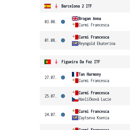
Barcelona 2 ITF
Brogan Anna
03.08.
Curmi Francesca
Curmi Francesca
01.08.
Reyngold Ekaterina
Figueira Da Foz ITF
Tan Harmony
27.07.
Curmi Francesca
Curmi Francesca
25.07.
Havlíčková Lucie
Curmi Francesca
24.07.
Zaytseva Ksenia
Curmi Francesca