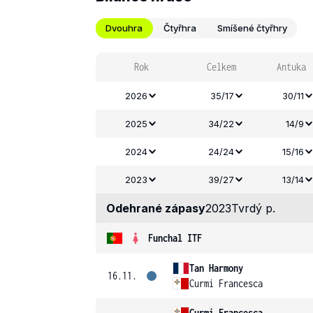
Dvouhra
Čtyřhra
Smíšené čtyřhry
Rok
Celkem
Antuka
2026
35/17
30/11
2025
34/22
14/9
2024
24/24
15/16
2023
39/27
13/14
Odehrané zápasy
2023
Tvrdý p.
Funchal ITF
Tan Harmony
16.11.
Curmi Francesca
Curmi Francesca