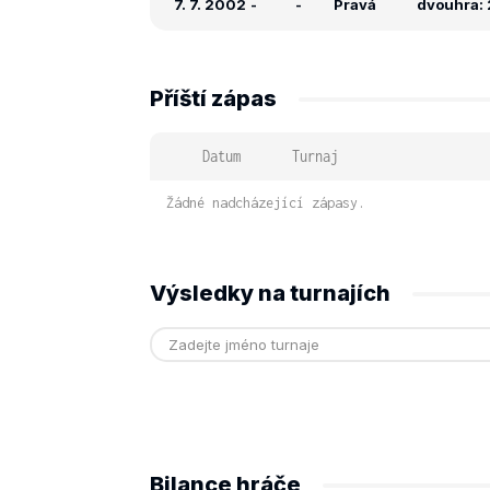
7. 7. 2002
-
-
Pravá
dvouhra: 
Příští zápas
Datum
Turnaj
Žádné nadcházející zápasy.
Výsledky na turnajích
Bilance hráče