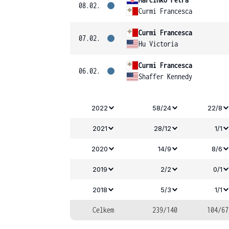
08.02.
Curmi Francesca
Curmi Francesca
07.02.
Hu Victoria
Curmi Francesca
06.02.
Shaffer Kennedy
2022
58/24
22/8
2021
28/12
1/1
2020
14/9
8/6
2019
2/2
0/1
2018
5/3
1/1
Celkem
239/140
104/67