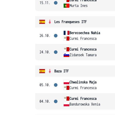
15.11.
Murta Ines
Les Franqueses ITF
Berecoechea Nahia
26.10.
Curmi Francesca
Curmi Francesca
24.10.
Zidansek Tamara
Baza ITF
Chwalinska Maja
05.10.
Curmi Francesca
Curmi Francesca
04.10.
Bandurowska Xenia