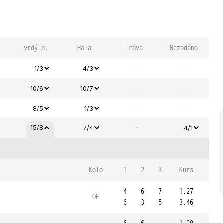
Tvrdý p.
Hala
Tráva
Nezadáno
-
-
1/3
4/3
-
-
10/6
10/7
-
-
8/5
1/3
-
15/8
7/4
4/1
Kolo
1
2
3
Kurs
4
6
7
1.27
OF
6
3
5
3.46
6
6
1.20