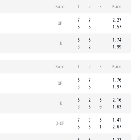
Kolo
1
2
3
Kurs
7
7
2.27
OF
5
5
1.57
6
6
1.74
1K
3
2
1.99
Kolo
1
2
3
Kurs
6
7
1.76
OF
3
5
1.97
6
2
6
2.16
1K
3
6
0
1.63
7
3
6
1.41
Q-OF
5
6
1
2.67
6
6
1.33