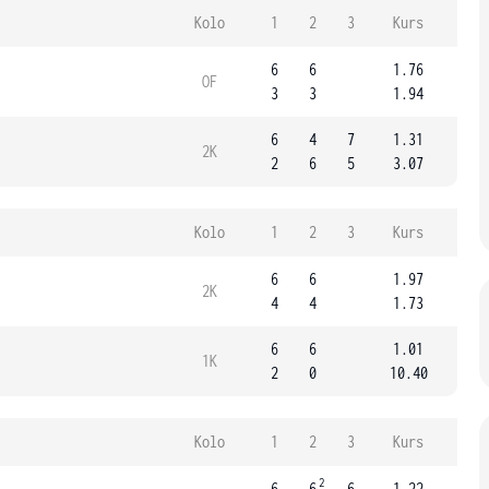
Kolo
1
2
3
Kurs
6
6
1.76
OF
3
3
1.94
6
4
7
1.31
2K
2
6
5
3.07
Kolo
1
2
3
Kurs
6
6
1.97
2K
4
4
1.73
6
6
1.01
1K
2
0
10.40
Kolo
1
2
3
Kurs
2
6
6
6
1.22