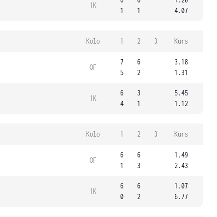
1K
1
1
4.07
Kolo
1
2
3
Kurs
7
6
3.18
OF
5
2
1.31
6
3
5.45
1K
4
1
1.12
Kolo
1
2
3
Kurs
6
6
1.49
OF
1
3
2.43
6
6
1.07
1K
0
2
6.77