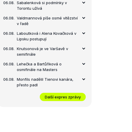
06.08.
Sabalenková si podmínky v
Torontu užívá
06.08.
Valdmannová píše osmé vítězství
v řadě
06.08.
Laboutková i Alena Kovačková v
Lipsku postupují
06.08.
Knutsonová je ve Varšavě v
semifinále
06.08.
Lehečka a Bartůňková o
osmifinále na Masters
06.08.
Monfils nadělil Tienovi kanára,
přesto padl
Další expres zprávy