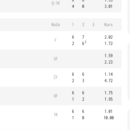
Q-1K
4
0
3.01
Kolo
1
2
3
Kurs
6
7
2.02
F
2
2
6
1.72
1.59
SF
2.23
6
6
1.14
ČF
2
3
4.72
6
6
1.75
OF
1
2
1.95
6
6
1.01
1K
1
0
10.00