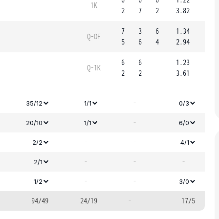
1K
2
7
2
3.82
7
3
6
1.34
Q-OF
5
6
4
2.94
6
6
1.23
Q-1K
2
2
3.61
-
35/12
1/1
0/3
-
20/10
1/1
6/0
-
-
2/2
4/1
-
-
-
2/1
-
-
1/2
3/0
94/49
24/19
-
17/5