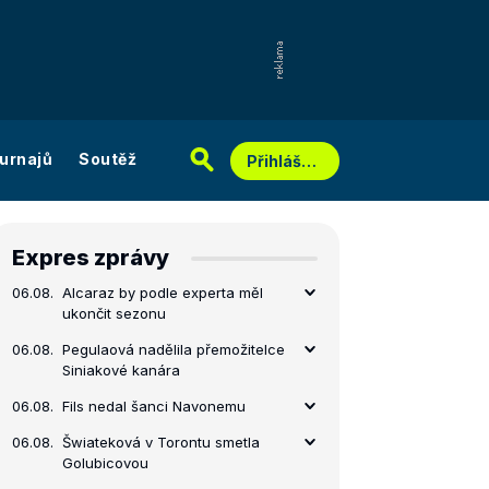
urnajů
Soutěž
Přihlášení
Expres zprávy
06.08.
Alcaraz by podle experta měl
ukončit sezonu
06.08.
Pegulaová nadělila přemožitelce
Siniakové kanára
06.08.
Fils nedal šanci Navonemu
06.08.
Šwiateková v Torontu smetla
Golubicovou