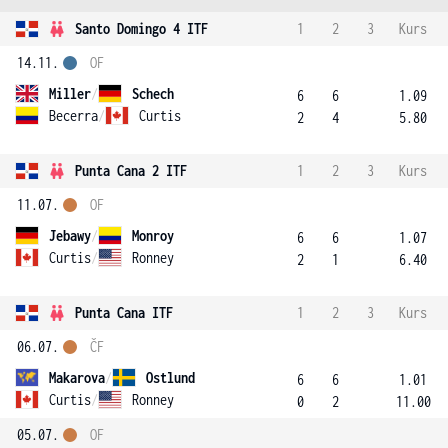
Santo Domingo 4 ITF
1
2
3
Kurs
14.11.
OF
Miller
/
Schech
6
6
1.09
Becerra
/
Curtis
2
4
5.80
Punta Cana 2 ITF
1
2
3
Kurs
11.07.
OF
Jebawy
/
Monroy
6
6
1.07
Curtis
/
Ronney
2
1
6.40
Punta Cana ITF
1
2
3
Kurs
06.07.
ČF
Makarova
/
Ostlund
6
6
1.01
Curtis
/
Ronney
0
2
11.00
05.07.
OF