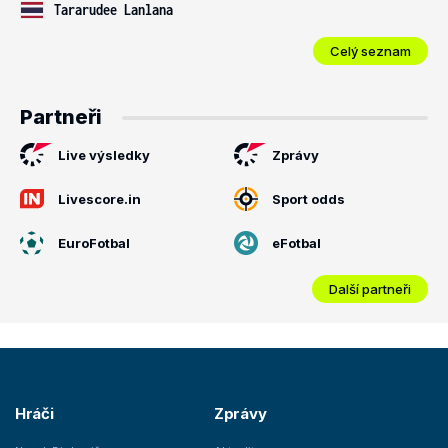
Tararudee Lanlana
Celý seznam
Partneři
Live výsledky
Zprávy
Livescore.in
Sport odds
EuroFotbal
eFotbal
Další partneři
Hráči
Zprávy