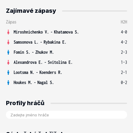
Zajímavé zápasy
Zápas
H2H
Miroshnichenko V.
-
Khatamova S.
4-0
Samsonova L.
-
Rybakina E.
4-2
Fomin S.
-
Zhukov M.
2-3
Alexandrova E.
-
Svitolina E.
1-3
Lootsma N.
-
Koenders R.
2-1
Houkes M.
-
Nagal S.
0-2
Profily hráčů