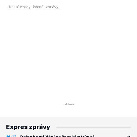
Nenalezeny žádné zprávy.
Expres zprávy
16:12
Dojde ke střídání na ženském trůnu?