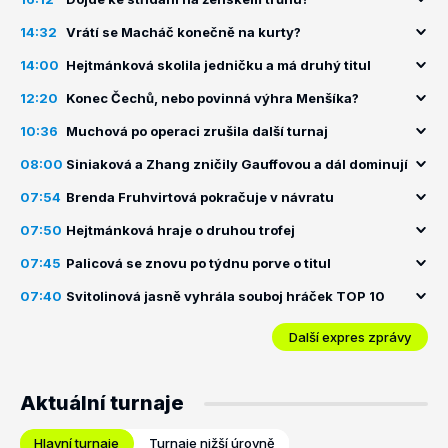
14:32
Vrátí se Macháč konečně na kurty?
14:00
Hejtmánková skolila jedničku a má druhý titul
12:20
Konec Čechů, nebo povinná výhra Menšíka?
10:36
Muchová po operaci zrušila další turnaj
08:00
Siniaková a Zhang zničily Gauffovou a dál dominují
07:54
Brenda Fruhvirtová pokračuje v návratu
07:50
Hejtmánková hraje o druhou trofej
07:45
Palicová se znovu po týdnu porve o titul
07:40
Svitolinová jasně vyhrála souboj hráček TOP 10
Další expres zprávy
Aktuální turnaje
Hlavní turnaje
Turnaje nižší úrovně