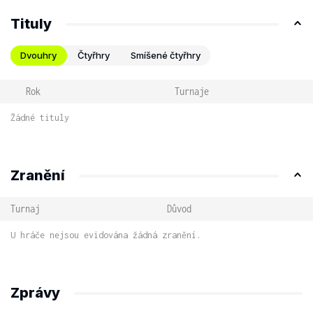
Tituly
Dvouhry
Čtyřhry
Smíšené čtyřhry
Rok
Turnaje
Žádné tituly
Zranění
Turnaj
Důvod
U hráče nejsou evidována žádná zranění.
Zprávy