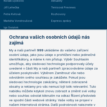
Novak Djokovič
Aktuality
Jiří Lehečka
Tenisová Previews
Petra Kvitová
Rozhovory
Markéta Vondroušová
Express zprávy
Iga Swiatek
Marie Bouzková
Ochrana vašich osobních údajů nás
Žebříčky
Kalendář turnajů
zajímá
My a naši partneři
999
ukládáme do vašeho zařízení
Žebříček ATP (muži)
Australian Open
osobní údaje, jako jsou údaje o prohlížení nebo jedinečné
Žebříček WTA (ženy)
French Open
identifikátory, a máme k nim přístup. Výběr Souhlasím
umožňuje, aby sledovací technologie podporovaly účely
Sázkařský žebříček
Wimbledon
uvedené v části My a naši partneři zpracováváme údaje za
US Open
účelem poskytování. Výběrem Zamítnout vše nebo
odvoláním svého souhlasu je zakážete. Pokud jsou
Turnaj mistrů
sledovací technologie zakázány, některé zobrazené
Turnaj mistryň
obsahy a reklamy pro vás nemusí být tolik relevantní. Tuto
Aktualní trendy
nabídku můžete kdykoli znovu zobrazit a změnit své volby
nebo souhlas odvolat kliknutím na odkaz Řízení předvoleb
ve spodní části webové stránky. Vaše volby se projeví v
Fotbalové přestupy
našem Internetová stránka. Další podrobnosti naleznete v
Livesport Daily