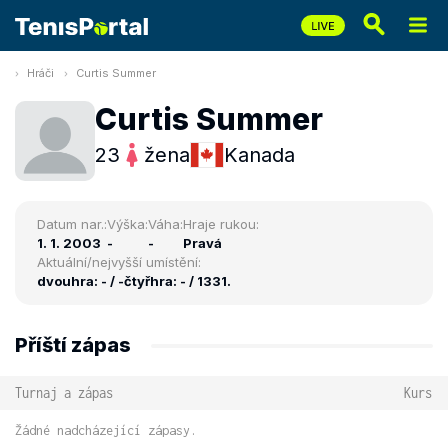
Hráči
Curtis Summer
Curtis Summer
23
žena
Kanada
Datum nar.:
Výška:
Váha:
Hraje rukou:
1. 1. 2003
-
-
Pravá
Aktuální/nejvyšší umístění:
dvouhra: - / -
čtyřhra: - / 1331.
Příští zápas
Turnaj a zápas
Kurs
Žádné nadcházející zápasy.