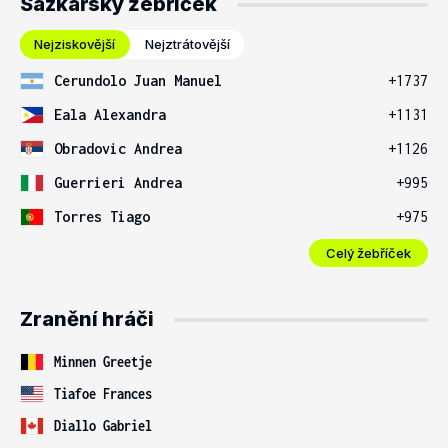
Sázkařský žebříček
Nejziskovější
Nejztrátovější
Cerundolo Juan Manuel
+1737
Eala Alexandra
+1131
Obradovic Andrea
+1126
Guerrieri Andrea
+995
Torres Tiago
+975
Celý žebříček
Zranění hráči
Minnen Greetje
Tiafoe Frances
Diallo Gabriel