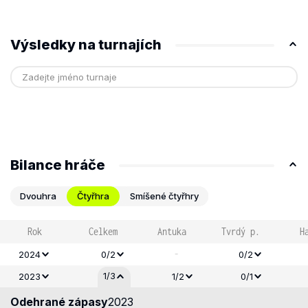
Výsledky na turnajích
Bilance hráče
Dvouhra
Čtyřhra
Smíšené čtyřhry
Rok
Celkem
Antuka
Tvrdý p.
H
-
2024
0/2
0/2
1/3
2023
1/2
0/1
Odehrané zápasy
2023