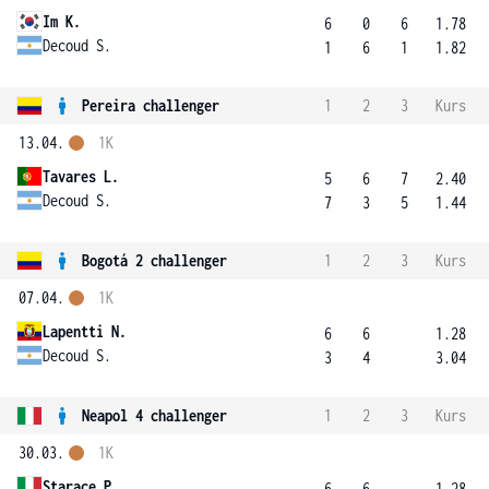
Im K.
6
0
6
1.78
Decoud S.
1
6
1
1.82
Pereira challenger
1
2
3
Kurs
13.04.
1K
Tavares L.
5
6
7
2.40
Decoud S.
7
3
5
1.44
Bogotá 2 challenger
1
2
3
Kurs
07.04.
1K
Lapentti N.
6
6
1.28
Decoud S.
3
4
3.04
Neapol 4 challenger
1
2
3
Kurs
30.03.
1K
Starace P.
6
6
1.28