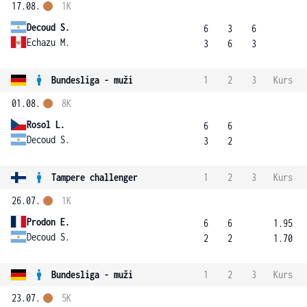
17.08.
1K
Decoud S.
6
3
6
Echazu M.
3
6
3
Bundesliga - muži
1
2
3
Kurs
01.08.
8K
Rosol L.
6
6
Decoud S.
3
2
Tampere challenger
1
2
3
Kurs
26.07.
1K
Prodon E.
6
6
1.95
Decoud S.
2
2
1.70
Bundesliga - muži
1
2
3
Kurs
23.07.
5K