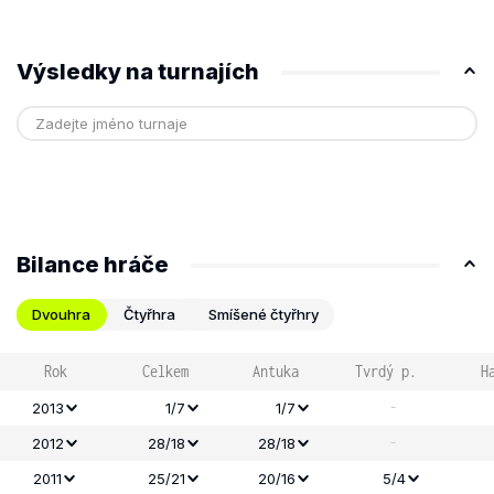
Výsledky na turnajích
Bilance hráče
Dvouhra
Čtyřhra
Smíšené čtyřhry
Rok
Celkem
Antuka
Tvrdý p.
H
-
2013
1/7
1/7
-
2012
28/18
28/18
2011
25/21
20/16
5/4