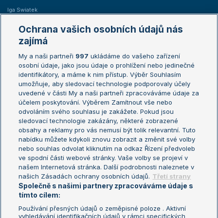
Iga Swiatek
Marie Bouzková
Ochrana vašich osobních údajů nás
Žebříčky
Kalendář turnajů
zajímá
My a naši partneři
997
ukládáme do vašeho zařízení
Žebříček ATP (muži)
Australian Open
osobní údaje, jako jsou údaje o prohlížení nebo jedinečné
Žebříček WTA (ženy)
French Open
identifikátory, a máme k nim přístup. Výběr Souhlasím
umožňuje, aby sledovací technologie podporovaly účely
Sázkařský žebříček
Wimbledon
uvedené v části My a naši partneři zpracováváme údaje za
US Open
účelem poskytování. Výběrem Zamítnout vše nebo
odvoláním svého souhlasu je zakážete. Pokud jsou
Turnaj mistrů
sledovací technologie zakázány, některé zobrazené
Turnaj mistryň
obsahy a reklamy pro vás nemusí být tolik relevantní. Tuto
Aktualní trendy
nabídku můžete kdykoli znovu zobrazit a změnit své volby
nebo souhlas odvolat kliknutím na odkaz Řízení předvoleb
ve spodní části webové stránky. Vaše volby se projeví v
Fotbalové přestupy
našem Internetová stránka. Další podrobnosti naleznete v
Livesport Daily
našich Zásadách ochrany osobních údajů.
Třetí strany
Společně s našimi partnery zpracováváme údaje s
LS Prague Open
tímto cílem:
Používání přesných údajů o zeměpisné poloze . Aktivní
vyhledávání identifikačních údajů v rámci specifických