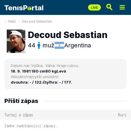
Hráči
Decoud Sebastian
Decoud Sebastian
44
muž
Argentina
Datum nar.:
Výška:
Váha:
Hraje rukou:
18. 9. 1981
180 cm
80 kg
Levá
Aktuální/nejvyšší umístění:
dvouhra: - / 132.
čtyřhra: - / 177.
Příští zápas
Turnaj a zápas
Kurs
Žádné nadcházející zápasy.