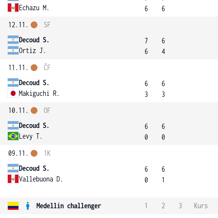
Echazu M.
6
6
12.11.
SF
Decoud S.
7
6
Ortiz J.
6
4
11.11.
ČF
Decoud S.
6
6
Makiguchi R.
3
3
10.11.
OF
Decoud S.
6
6
Levy T.
0
0
09.11.
1K
Decoud S.
6
6
Vallebuona D.
0
1
Medellín challenger
1
2
3
Kurs