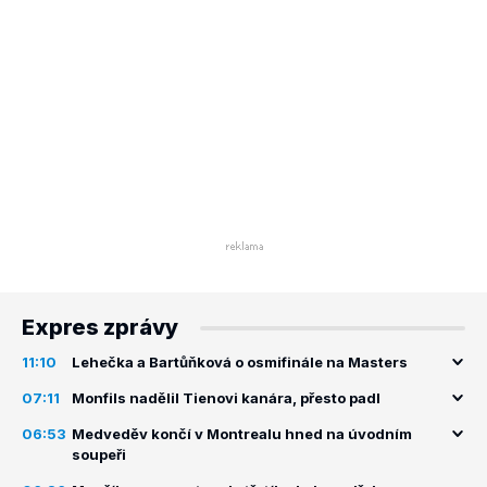
Expres zprávy
11:10
Lehečka a Bartůňková o osmifinále na Masters
07:11
Monfils nadělil Tienovi kanára, přesto padl
06:53
Medveděv končí v Montrealu hned na úvodním
soupeři