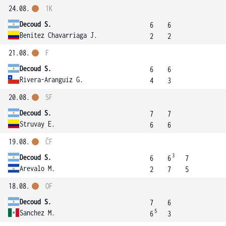
24.08.
1K
Decoud S.
6
6
Benitez Chavarriaga J.
2
2
21.08.
F
Decoud S.
6
6
Rivera-Aranguiz G.
4
3
20.08.
SF
Decoud S.
7
7
Struvay E.
6
6
19.08.
ČF
3
Decoud S.
6
6
7
Arevalo M.
2
7
5
18.08.
OF
Decoud S.
7
6
5
Sanchez M.
6
3