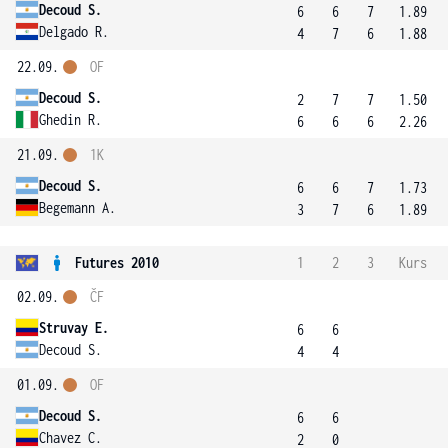
Decoud S.
6
6
7
1.89
Delgado R.
4
7
6
1.88
22.09.
OF
Decoud S.
2
7
7
1.50
Ghedin R.
6
6
6
2.26
21.09.
1K
Decoud S.
6
6
7
1.73
Begemann A.
3
7
6
1.89
Futures 2010
1
2
3
Kurs
02.09.
ČF
Struvay E.
6
6
Decoud S.
4
4
01.09.
OF
Decoud S.
6
6
Chavez C.
2
0