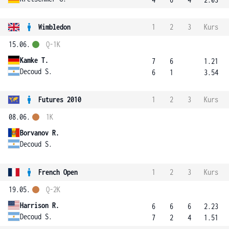
Wimbledon
1
2
3
Kurs
15.06.
Q-1K
Kamke T.
7
6
1.21
Decoud S.
6
1
3.54
Futures 2010
1
2
3
Kurs
08.06.
1K
Borvanov R.
Decoud S.
French Open
1
2
3
Kurs
19.05.
Q-2K
Harrison R.
6
6
6
2.23
Decoud S.
7
2
4
1.51