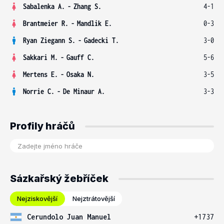
Sabalenka A.
-
Zhang S.
4-1
Brantmeier R.
-
Mandlik E.
0-3
Ryan Ziegann S.
-
Gadecki T.
3-0
Sakkari M.
-
Gauff C.
5-6
Mertens E.
-
Osaka N.
3-5
Norrie C.
-
De Minaur A.
3-3
Profily hráčů
Sázkařský žebříček
Nejziskovější
Nejztrátovější
Cerundolo Juan Manuel
+1737