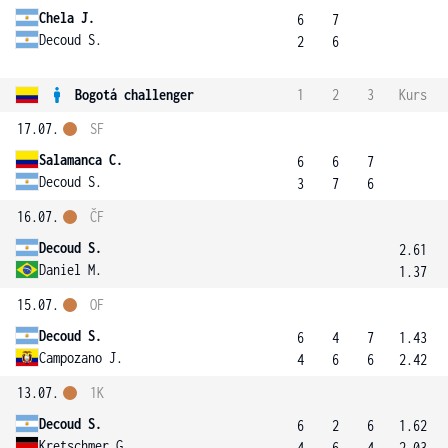
Chela J.
6
7
Decoud S.
2
6
Bogotá challenger
1
2
3
Kurs
17.07.
SF
Salamanca C.
6
6
7
Decoud S.
3
7
6
16.07.
ČF
Decoud S.
2.61
Daniel M.
1.37
15.07.
OF
Decoud S.
6
4
7
1.43
Campozano J.
4
6
6
2.42
13.07.
1K
Decoud S.
6
2
6
1.62
Kretschmer G.
4
6
4
2.03