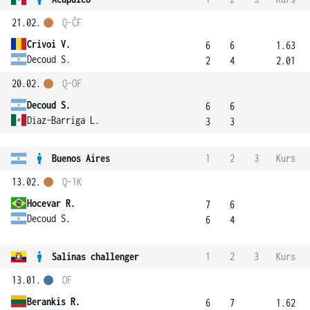
21.02.
Q-ČF
Crivoi V.
6
6
1.63
Decoud S.
2
4
2.01
20.02.
Q-OF
Decoud S.
6
6
Diaz-Barriga L.
3
3
Buenos Aires
1
2
3
Kurs
13.02.
Q-1K
Hocevar R.
7
6
Decoud S.
6
4
Salinas challenger
1
2
3
Kurs
13.01.
OF
Berankis R.
6
7
1.62