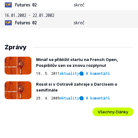
Futures 02
skreč
16.01.2002 - 22.01.2002
Futures 02
skreč
Zprávy
Minář se přiblížil startu na French Open,
Pospíšilův sen se znovu rozplynul
19. 5. 2011
Aktuality
0 komentářů
Rosol si v Ostravě zahraje s Darcisem o
semifinále
29. 4. 2009
Aktuality
0 komentářů
Všechny články