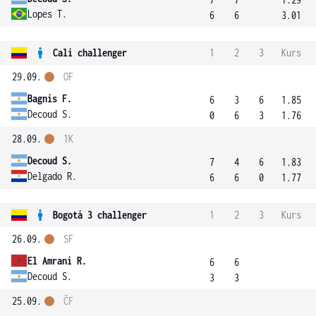
Lopes T.
6
6
3.01
Cali challenger
1
2
3
Kurs
29.09.
OF
Bagnis F.
6
3
6
1.85
Decoud S.
0
6
3
1.76
28.09.
1K
Decoud S.
7
4
6
1.83
Delgado R.
6
6
0
1.77
Bogotá 3 challenger
1
2
3
Kurs
26.09.
SF
El Amrani R.
6
6
Decoud S.
3
3
25.09.
ČF