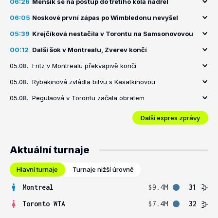
06:26
Menšík se na postup do třetího kola nadřel
06:05
Noskové první zápas po Wimbledonu nevyšel
05:39
Krejčíková nestačila v Torontu na Samsonovovou
00:12
Další šok v Montrealu, Zverev končí
05.08.
Fritz v Montrealu překvapivě končí
05.08.
Rybakinová zvládla bitvu s Kasatkinovou
05.08.
Pegulaová v Torontu začala obratem
Další expres zprávy
Aktuální turnaje
Hlavní turnaje
Turnaje nižší úrovně
Montreal
$9.4M
31
Toronto WTA
$7.4M
32