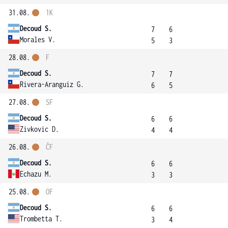
31.08.
1K
Decoud S.
7
6
Morales V.
5
3
28.08.
F
Decoud S.
7
7
Rivera-Aranguiz G.
6
5
27.08.
SF
Decoud S.
6
6
Zivkovic D.
4
4
26.08.
ČF
Decoud S.
6
6
Echazu M.
3
3
25.08.
OF
Decoud S.
6
6
Trombetta T.
3
4