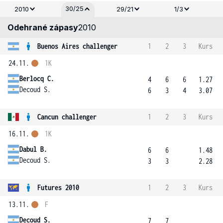
30/25
2010
29/21
1/3
Odehrané zápasy
2010
Buenos Aires challenger
1
2
3
Kurs
24.11.
1K
Berlocq C.
4
6
6
1.27
Decoud S.
6
3
4
3.07
Cancun challenger
1
2
3
Kurs
16.11.
1K
Dabul B.
6
6
1.48
Decoud S.
3
3
2.28
Futures 2010
1
2
3
Kurs
13.11.
F
Decoud S.
7
7