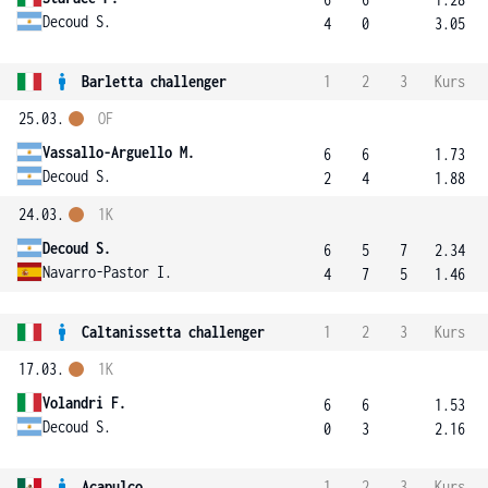
Decoud S.
4
0
3.05
Barletta challenger
1
2
3
Kurs
25.03.
OF
Vassallo-Arguello M.
6
6
1.73
Decoud S.
2
4
1.88
24.03.
1K
Decoud S.
6
5
7
2.34
Navarro-Pastor I.
4
7
5
1.46
Caltanissetta challenger
1
2
3
Kurs
17.03.
1K
Volandri F.
6
6
1.53
Decoud S.
0
3
2.16
Acapulco
1
2
3
Kurs