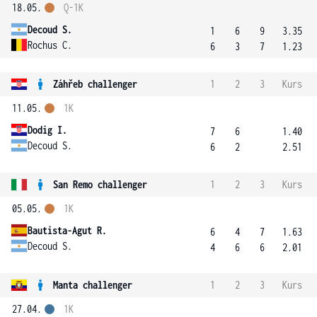
18.05.
Q-1K
Decoud S.
1
6
9
3.35
Rochus C.
6
3
7
1.23
Záhřeb challenger
1
2
3
Kurs
11.05.
1K
Dodig I.
7
6
1.40
Decoud S.
6
2
2.51
San Remo challenger
1
2
3
Kurs
05.05.
1K
Bautista-Agut R.
6
4
7
1.63
Decoud S.
4
6
6
2.01
Manta challenger
1
2
3
Kurs
27.04.
1K