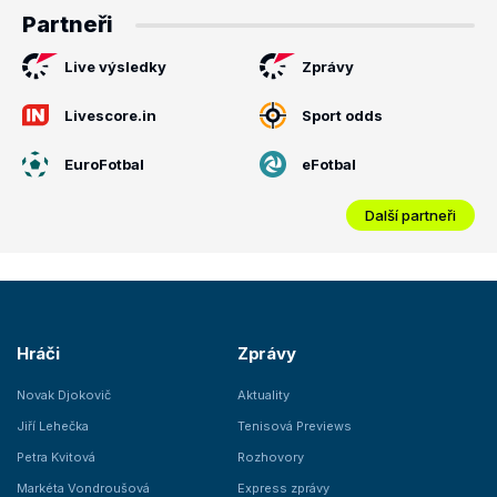
Partneři
Live výsledky
Zprávy
Livescore.in
Sport odds
EuroFotbal
eFotbal
Další partneři
Hráči
Zprávy
Novak Djokovič
Aktuality
Jiří Lehečka
Tenisová Previews
Petra Kvitová
Rozhovory
Markéta Vondroušová
Express zprávy