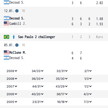
Decoud S.
3
6
2.02
12.01.
1K
Decoud S.
3
6
6
1.68
Gambill J.
6
3
2
1.93
Sao Paulo 2 challenger
1
2
3
Kurs
05.01.
1K
McClune M.
6
7
Decoud S.
4
6
2009
34/33
32/31
2/1
2008
36/33
35/30
1/3
2007
44/31
43/29
1/2
2006
40/20
36/17
4/3
2005
23/21
16/18
7/3