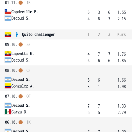
01.11.
1K
Capdeville P.
6
3
6
1.55
Decoud S.
4
6
3
2.15
Quito challenger
1
2
3
Kurs
09.10.
SF
Lapentti G.
4
7
7
1.76
Decoud S.
6
6
6
1.85
08.10.
ČF
Decoud S.
6
6
1.66
Gonzalez A.
3
1
1.98
07.10.
OF
Decoud S.
7
7
1.33
Garza D.
5
5
2.79
06.10.
1K
Decoud S.
7
7
1.29