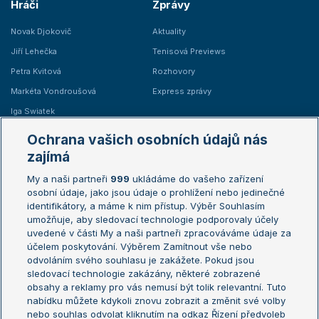
Hráči
Zprávy
Novak Djokovič
Aktuality
Jiří Lehečka
Tenisová Previews
Petra Kvitová
Rozhovory
Markéta Vondroušová
Express zprávy
Iga Swiatek
Marie Bouzková
Ochrana vašich osobních údajů nás
Žebříčky
Kalendář turnajů
zajímá
My a naši partneři
999
ukládáme do vašeho zařízení
Žebříček ATP (muži)
Australian Open
osobní údaje, jako jsou údaje o prohlížení nebo jedinečné
Žebříček WTA (ženy)
French Open
identifikátory, a máme k nim přístup. Výběr Souhlasím
umožňuje, aby sledovací technologie podporovaly účely
Sázkařský žebříček
Wimbledon
uvedené v části My a naši partneři zpracováváme údaje za
US Open
účelem poskytování. Výběrem Zamítnout vše nebo
odvoláním svého souhlasu je zakážete. Pokud jsou
Turnaj mistrů
sledovací technologie zakázány, některé zobrazené
Turnaj mistryň
obsahy a reklamy pro vás nemusí být tolik relevantní. Tuto
Aktualní trendy
nabídku můžete kdykoli znovu zobrazit a změnit své volby
nebo souhlas odvolat kliknutím na odkaz Řízení předvoleb