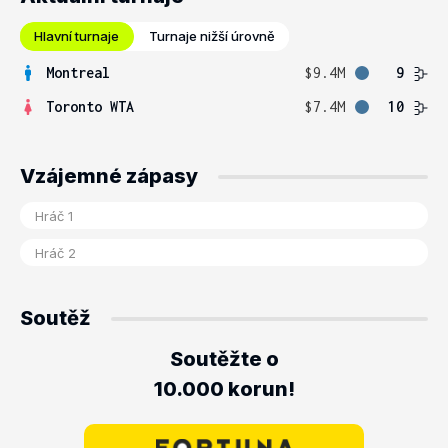
Hlavní turnaje
Turnaje nižší úrovně
Montreal
$9.4M
9
Toronto WTA
$7.4M
10
Vzájemné zápasy
Soutěž
Soutěžte o
10.000 korun!