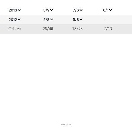
2013
8/9
7/6
0/1
-
2012
5/8
5/8
Celkem
26/40
18/25
7/13