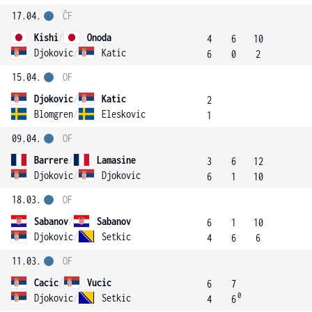
17.04.
ČF
Kishi
/
Onoda
4
6
10
Djokovic
/
Katic
6
0
2
15.04.
OF
Djokovic
/
Katic
2
Blomgren
/
Eleskovic
1
09.04.
OF
Barrere
/
Lamasine
3
6
12
Djokovic
/
Djokovic
6
1
10
18.03.
OF
Sabanov
/
Sabanov
6
1
10
Djokovic
/
Setkic
4
6
6
11.03.
OF
Cacic
/
Vucic
6
7
0
Djokovic
/
Setkic
4
6