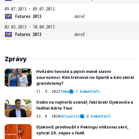
09.07.2013 - 09.07.2013
Futures 2013
skreč
02.03.2013 - 10.04.2013
Futures 2013
skreč
Zprávy
Hvězdní tenisté a jejich méně slavní
sourozenci. Kdo trénoval na Spartě a kdo sbíral
grandslamy?
11. 5. 2022
Téma
7 komentářů
Došlo na nejhorší scénář, řekl bratr Djokoviče a
ředitel Adria Tour
23. 6. 2020
Aktuality
8 komentářů
Djokovič prodloužil v Pekingu vítěznou sérii,
vyhrál 25. zápas v řadě