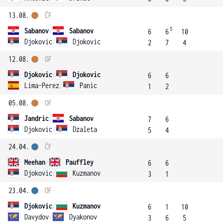
13.08.
ČF
5
Sabanov
/
Sabanov
6
6
10
Djokovic
/
Djokovic
2
7
4
12.08.
OF
Djokovic
/
Djokovic
6
6
Lima-Perez
/
Panic
1
2
05.08.
OF
Jandric
/
Sabanov
7
6
Djokovic
/
Dzaleta
5
4
24.04.
ČF
Meehan
/
Pauffley
6
6
Djokovic
/
Kuzmanov
3
1
23.04.
OF
Djokovic
/
Kuzmanov
6
1
10
Davydov
/
Dyakonov
3
6
5