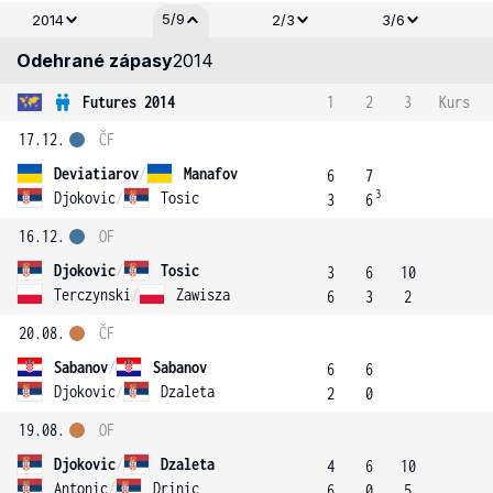
5/9
2014
2/3
3/6
Odehrané zápasy
2014
Futures 2014
1
2
3
Kurs
17.12.
ČF
Deviatiarov
/
Manafov
6
7
3
Djokovic
/
Tosic
3
6
16.12.
OF
Djokovic
/
Tosic
3
6
10
Terczynski
/
Zawisza
6
3
2
20.08.
ČF
Sabanov
/
Sabanov
6
6
Djokovic
/
Dzaleta
2
0
19.08.
OF
Djokovic
/
Dzaleta
4
6
10
Antonic
/
Drinic
6
0
5