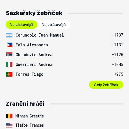
Sázkařský žebříček
Nejziskovější
Nejztrátovější
Cerundolo Juan Manuel
+1737
Eala Alexandra
+1131
Obradovic Andrea
+1126
Guerrieri Andrea
+1045
Torres Tiago
+975
Celý žebříček
Zranění hráči
Minnen Greetje
Tiafoe Frances