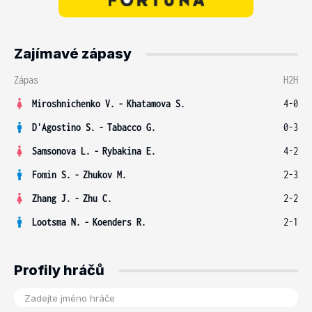
Zajímavé zápasy
Zápas
H2H
Miroshnichenko V.
-
Khatamova S.
4-0
D'Agostino S.
-
Tabacco G.
0-3
Samsonova L.
-
Rybakina E.
4-2
Fomin S.
-
Zhukov M.
2-3
Zhang J.
-
Zhu C.
2-2
Lootsma N.
-
Koenders R.
2-1
Profily hráčů