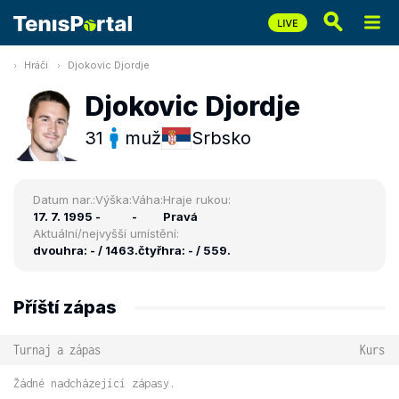
Hráči
Djokovic Djordje
Djokovic Djordje
31
muž
Srbsko
Datum nar.:
Výška:
Váha:
Hraje rukou:
17. 7. 1995
-
-
Pravá
Aktuální/nejvyšší umístění:
dvouhra: - / 1463.
čtyřhra: - / 559.
Příští zápas
Turnaj a zápas
Kurs
Žádné nadcházející zápasy.