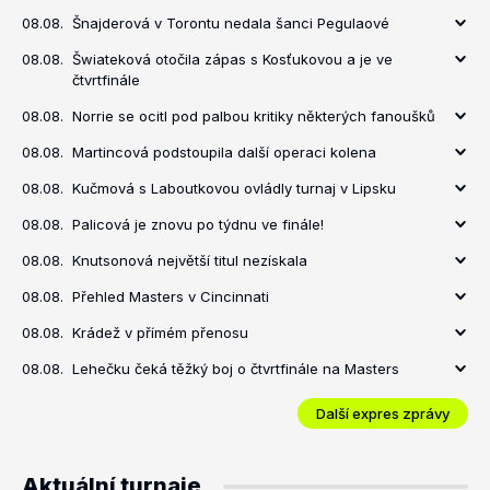
08.08.
Šnajderová v Torontu nedala šanci Pegulaové
08.08.
Šwiateková otočila zápas s Kosťukovou a je ve
čtvrtfinále
08.08.
Norrie se ocitl pod palbou kritiky některých fanoušků
08.08.
Martincová podstoupila další operaci kolena
08.08.
Kučmová s Laboutkovou ovládly turnaj v Lipsku
08.08.
Palicová je znovu po týdnu ve finále!
08.08.
Knutsonová největší titul nezískala
08.08.
Přehled Masters v Cincinnati
08.08.
Krádež v přímém přenosu
08.08.
Lehečku čeká těžký boj o čtvrtfinále na Masters
Další expres zprávy
Aktuální turnaje