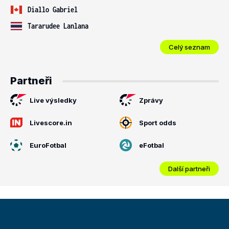
Diallo Gabriel
Tararudee Lanlana
Celý seznam
Partneři
Live výsledky
Zprávy
Livescore.in
Sport odds
EuroFotbal
eFotbal
Další partneři