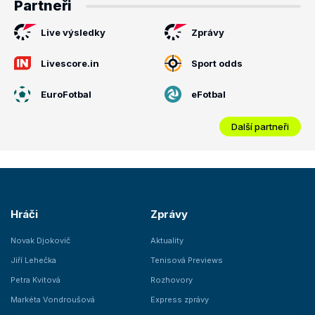
Partneři
Live výsledky
Zprávy
Livescore.in
Sport odds
EuroFotbal
eFotbal
Další partneři
Hráči
Zprávy
Novak Djokovič
Aktuality
Jiří Lehečka
Tenisová Previews
Petra Kvitová
Rozhovory
Markéta Vondroušová
Express zprávy