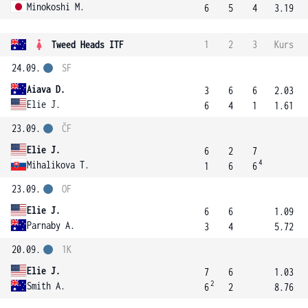
Minokoshi M.
6
5
4
3.19
Tweed Heads ITF
1
2
3
Kurs
24.09.
SF
Aiava D.
3
6
6
2.03
Elie J.
6
4
1
1.61
23.09.
ČF
Elie J.
6
2
7
4
Mihalikova T.
1
6
6
23.09.
OF
Elie J.
6
6
1.09
Parnaby A.
3
4
5.72
20.09.
1K
Elie J.
7
6
1.03
2
Smith A.
6
2
8.76