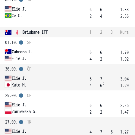
Elie J.
6
6
1.33
Ce G.
2
4
2.86
Brisbane ITF
1
2
3
Kurs
01.10.
SF
Cabrera L.
6
6
1.70
Elie J.
4
2
1.92
30.09.
ČF
Elie J.
6
7
3.04
2
Kato M.
4
6
1.29
29.09.
OF
Elie J.
6
6
2.35
Zaniewska S.
2
2
1.47
27.09.
1K
Elie J.
4
7
6
1.27