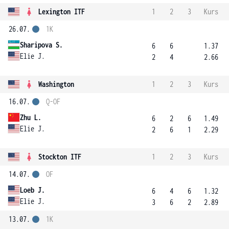
Lexington ITF
1
2
3
Kurs
26.07.
1K
Sharipova S.
6
6
1.37
Elie J.
2
4
2.66
Washington
1
2
3
Kurs
16.07.
Q-OF
Zhu L.
6
2
6
1.49
Elie J.
2
6
1
2.29
Stockton ITF
1
2
3
Kurs
14.07.
OF
Loeb J.
6
4
6
1.32
Elie J.
3
6
2
2.89
13.07.
1K