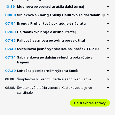
10:36
Muchová po operaci zrušila další turnaj
08:00
Siniaková a Zhang zničily Gauffovou a dál dominují
07:54
Brenda Fruhvirtová pokračuje v návratu
07:50
Hejtmánková hraje o druhou trofej
07:45
Palicová se znovu po týdnu porve o titul
07:40
Svitolinová jasně vyhrála souboj hráček TOP 10
07:34
Sabalenková po dalším výbuchu pokračuje v
trápení
07:30
Lehečka po mizerném výkonu končí
08.08.
Šnajderová v Torontu nedala šanci Pegulaové
08.08.
Šwiateková otočila zápas s Kosťukovou a je ve
čtvrtfinále
Další expres zprávy