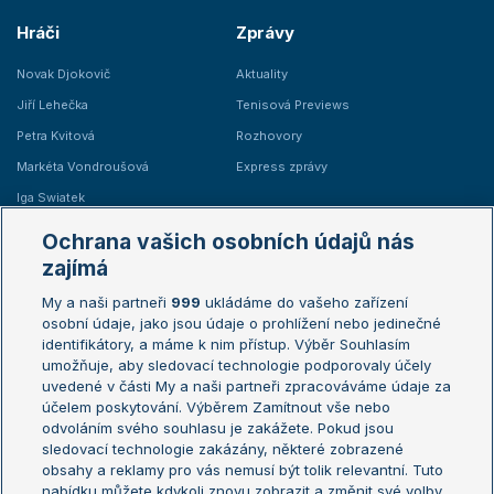
Hráči
Zprávy
Novak Djokovič
Aktuality
Jiří Lehečka
Tenisová Previews
Petra Kvitová
Rozhovory
Markéta Vondroušová
Express zprávy
Iga Swiatek
Marie Bouzková
Ochrana vašich osobních údajů nás
Žebříčky
Kalendář turnajů
zajímá
My a naši partneři
999
ukládáme do vašeho zařízení
Žebříček ATP (muži)
Australian Open
osobní údaje, jako jsou údaje o prohlížení nebo jedinečné
Žebříček WTA (ženy)
French Open
identifikátory, a máme k nim přístup. Výběr Souhlasím
umožňuje, aby sledovací technologie podporovaly účely
Sázkařský žebříček
Wimbledon
uvedené v části My a naši partneři zpracováváme údaje za
US Open
účelem poskytování. Výběrem Zamítnout vše nebo
odvoláním svého souhlasu je zakážete. Pokud jsou
Turnaj mistrů
sledovací technologie zakázány, některé zobrazené
Turnaj mistryň
obsahy a reklamy pro vás nemusí být tolik relevantní. Tuto
Aktualní trendy
nabídku můžete kdykoli znovu zobrazit a změnit své volby