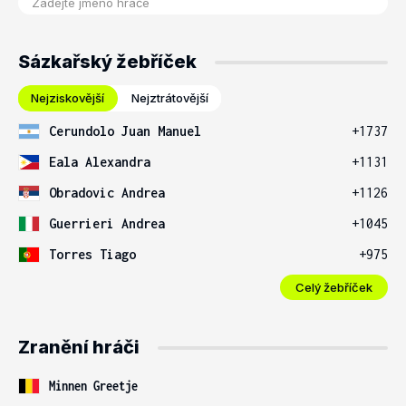
Sázkařský žebříček
Nejziskovější
Nejztrátovější
Cerundolo Juan Manuel
+1737
Eala Alexandra
+1131
Obradovic Andrea
+1126
Guerrieri Andrea
+1045
Torres Tiago
+975
Celý žebříček
Zranění hráči
Minnen Greetje