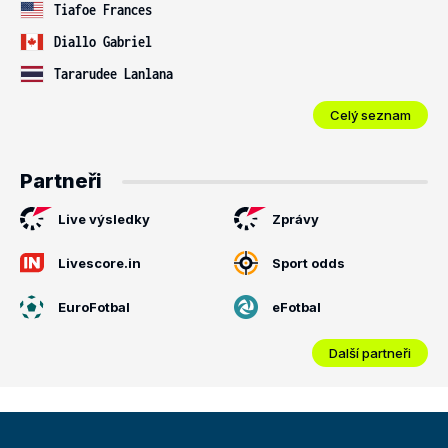
Tiafoe Frances
Diallo Gabriel
Tararudee Lanlana
Celý seznam
Partneři
Live výsledky
Zprávy
Livescore.in
Sport odds
EuroFotbal
eFotbal
Další partneři