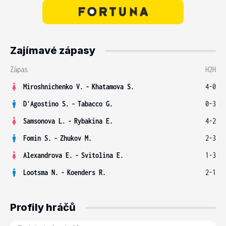
Zajímavé zápasy
Zápas
H2H
Miroshnichenko V.
-
Khatamova S.
4-0
D'Agostino S.
-
Tabacco G.
0-3
Samsonova L.
-
Rybakina E.
4-2
Fomin S.
-
Zhukov M.
2-3
Alexandrova E.
-
Svitolina E.
1-3
Lootsma N.
-
Koenders R.
2-1
Profily hráčů