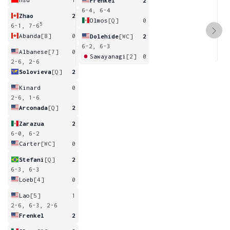
Frenkel
2
6-4, 6-4
Zhao
2
Olmos
[Q]
0
5
6-1, 7-6
Abanda
[8]
0
Dolehide
[WC]
2
6-2, 6-3
Albanese
[7]
0
Sawayanagi
[2]
0
2-6, 2-6
Solovieva
[Q]
2
Kinard
0
2-6, 1-6
Arconada
[Q]
2
Zarazua
2
6-0, 6-2
Carter
[WC]
0
Stefani
[Q]
2
6-3, 6-3
Loeb
[4]
0
Lao
[5]
1
2-6, 6-3, 2-6
Frenkel
2