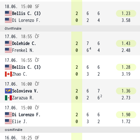
18.06.
15:00
SF
Bellis C. (3)
2
6
6
1.23
Di Lorenzo F.
0
2
4
3.58
čtvrtfinále
17.06.
18:55
ČF
Dolehide C.
2
7
6
1.43
4
Frenkel N.
0
6
4
2.48
17.06.
16:55
ČF
Bellis C. (3)
2
6
6
1.28
Zhao C.
0
3
2
3.19
17.06.
16:00
ČF
Solovieva V.
2
6
7
1.36
2
Zarazua R.
0
2
6
2.73
17.06.
15:00
ČF
Di Lorenzo F.
2
6
6
1.90
Elie J.
0
3
2
1.72
osmifinále
16.06.
18:25
OF