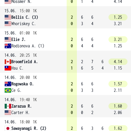
Mossmer N.
0
1
4
4.14
15.06.
15:00
1K
Bellis C. (3)
2
6
6
1.25
Whoriskey C.
0
3
4
3.21
15.06.
01:00
1K
Elie J.
2
6
6
3.21
Rodionova A. (1)
0
4
4
1.25
14.06.
20:25
1K
Broomfield A.
2
2
7
6
4.14
Hsu C.
1
6
5
4
1.15
14.06.
20:00
1K
Rogowska O.
2
6
6
1.57
Ce G.
0
3
3
2.11
14.06.
19:40
1K
Zarazua R.
2
6
6
1.60
Carter H.
0
0
2
2.06
14.06.
18:00
1K
Sawayanagi R. (2)
2
6
3
6
1.62