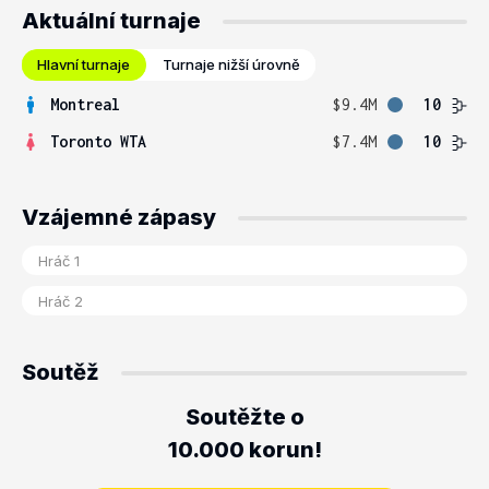
Aktuální turnaje
Hlavní turnaje
Turnaje nižší úrovně
Montreal
$9.4M
10
Toronto WTA
$7.4M
10
Vzájemné zápasy
Soutěž
Soutěžte o
10.000 korun!