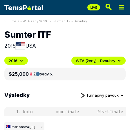
Turnaje - WTA ženy 2016
Sumter ITF - Dvouhry
Sumter ITF
2016
USA
2016
WTA (ženy) - Dvouhry
$25,000
Ž
tvrdý p.
Výsledky
Turnajový pavouk
1. kolo
osmifinále
čtvrtfinále
Rodionova
[1]
0