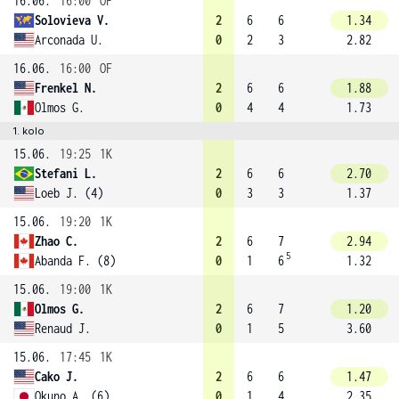
16.06.
16:00
OF
Solovieva V.
2
6
6
1.34
Arconada U.
0
2
3
2.82
16.06.
16:00
OF
Frenkel N.
2
6
6
1.88
Olmos G.
0
4
4
1.73
1. kolo
15.06.
19:25
1K
Stefani L.
2
6
6
2.70
Loeb J. (4)
0
3
3
1.37
15.06.
19:20
1K
Zhao C.
2
6
7
2.94
5
Abanda F. (8)
0
1
6
1.32
15.06.
19:00
1K
Olmos G.
2
6
7
1.20
Renaud J.
0
1
5
3.60
15.06.
17:45
1K
Cako J.
2
6
6
1.47
Okuno A. (6)
0
1
4
2.35