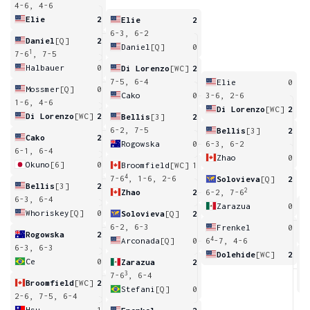
4-6, 4-6
Elie
2
Elie
2
6-3, 6-2
Daniel
[Q]
2
Daniel
[Q]
0
1
7-6
, 7-5
Halbauer
0
Di Lorenzo
[WC]
2
7-5, 6-4
Elie
0
Mossmer
[Q]
0
Cako
0
3-6, 2-6
1-6, 4-6
Di Lorenzo
[WC]
2
Di Lorenzo
[WC]
2
Bellis
[3]
2
6-2, 7-5
Bellis
[3]
2
Cako
2
Rogowska
0
6-3, 6-2
6-1, 6-4
Zhao
0
Okuno
[6]
0
Broomfield
[WC]
1
4
7-6
, 1-6, 2-6
Solovieva
[Q]
2
Bellis
[3]
2
2
Zhao
2
6-2, 7-6
6-3, 6-4
Zarazua
0
Whoriskey
[Q]
0
Solovieva
[Q]
2
2
6-2, 6-3
Frenkel
0
Rogowska
2
4
Arconada
[Q]
0
6
-7, 4-6
6-3, 6-3
Dolehide
[WC]
2
Ce
0
Zarazua
2
3
3
7-6
, 6-4
Broomfield
[WC]
2
Stefani
[Q]
0
2-6, 7-5, 6-4
Hsu
1