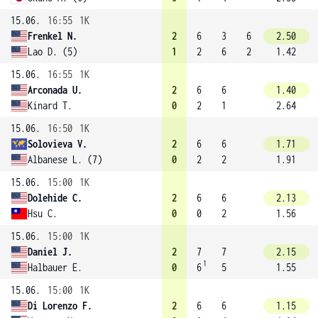
15.06.
16:55
1K
Frenkel N.
2
6
3
6
2.50
Lao D. (5)
1
2
6
2
1.42
15.06.
16:55
1K
Arconada U.
2
6
6
1.40
Kinard T.
0
2
1
2.64
15.06.
16:50
1K
Solovieva V.
2
6
6
1.71
Albanese L. (7)
0
2
2
1.91
15.06.
15:00
1K
Dolehide C.
2
6
6
2.13
Hsu C.
0
0
2
1.56
15.06.
15:00
1K
Daniel J.
2
7
7
2.15
1
Halbauer E.
0
6
5
1.55
15.06.
15:00
1K
Di Lorenzo F.
2
6
6
1.15