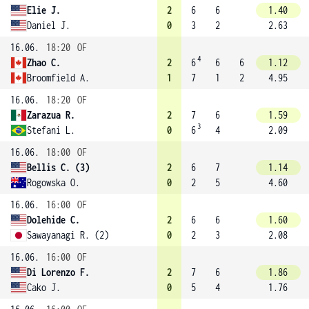
Elie J.
2
6
6
1.40
Daniel J.
0
3
2
2.63
16.06.
18:20
OF
4
Zhao C.
2
6
6
6
1.12
Broomfield A.
1
7
1
2
4.95
16.06.
18:20
OF
Zarazua R.
2
7
6
1.59
3
Stefani L.
0
6
4
2.09
16.06.
18:00
OF
Bellis C. (3)
2
6
7
1.14
Rogowska O.
0
2
5
4.60
16.06.
16:00
OF
Dolehide C.
2
6
6
1.60
Sawayanagi R. (2)
0
2
3
2.08
16.06.
16:00
OF
Di Lorenzo F.
2
7
6
1.86
Cako J.
0
5
4
1.76