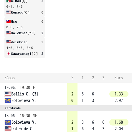
Olmos
[Q]
2
6-1, 7-5
Renaud
[Q]
0
Hsu
0
0-6, 2-6
Dolehide
[WC]
2
Weinhold
1
4-6, 6-3, 3-6
Sawayanagi
[2]
2
Zápas
S
1
2
3
Kurs
19.06.
19:30
F
Bellis C. (3)
2
6
6
1.33
Solovieva V.
0
1
3
2.97
semifinále
18.06.
16:30
SF
Solovieva V.
2
3
6
6
1.68
Dolehide C.
1
6
4
3
2.04