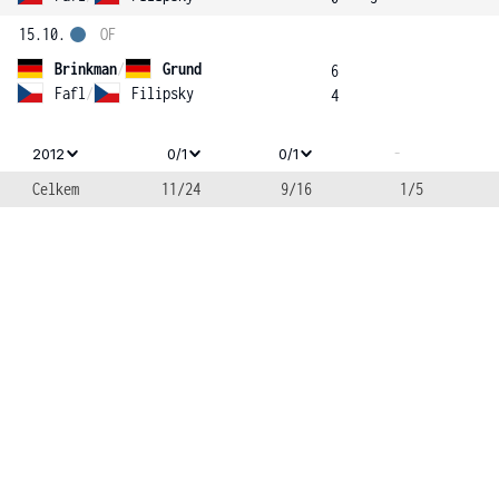
15.10.
OF
Brinkman
/
Grund
6
Fafl
/
Filipsky
4
-
2012
0/1
0/1
Celkem
11/24
9/16
1/5