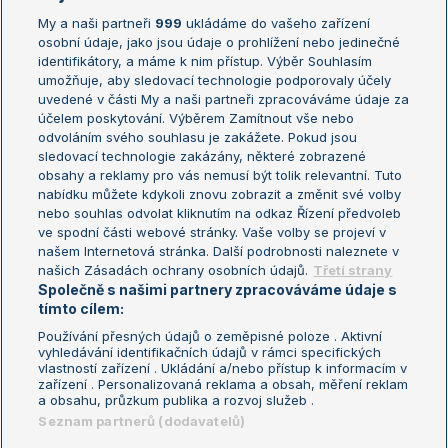
My a naši partneři
999
ukládáme do vašeho zařízení
Žebříček ATP (muži)
Australian Open
osobní údaje, jako jsou údaje o prohlížení nebo jedinečné
Žebříček WTA (ženy)
French Open
identifikátory, a máme k nim přístup. Výběr Souhlasím
umožňuje, aby sledovací technologie podporovaly účely
Sázkařský žebříček
Wimbledon
uvedené v části My a naši partneři zpracováváme údaje za
US Open
účelem poskytování. Výběrem Zamítnout vše nebo
odvoláním svého souhlasu je zakážete. Pokud jsou
Turnaj mistrů
sledovací technologie zakázány, některé zobrazené
Turnaj mistryň
obsahy a reklamy pro vás nemusí být tolik relevantní. Tuto
Aktualní trendy
nabídku můžete kdykoli znovu zobrazit a změnit své volby
nebo souhlas odvolat kliknutím na odkaz Řízení předvoleb
ve spodní části webové stránky. Vaše volby se projeví v
Fotbalové přestupy
našem Internetová stránka. Další podrobnosti naleznete v
Livesport Daily
našich Zásadách ochrany osobních údajů.
Třetí strany
Společně s našimi partnery zpracováváme údaje s
LS Prague Open
tímto cílem:
Používání přesných údajů o zeměpisné poloze . Aktivní
vyhledávání identifikačních údajů v rámci specifických
vlastností zařízení . Ukládání a/nebo přístup k informacím v
Podmínky užití
Nastavení soukromí
zařízení . Personalizovaná reklama a obsah, měření reklam
GDPR a žurnalistika
Reklama
a obsahu, průzkum publika a rozvoj služeb .
Informace o zpracování osobních
Kontakt
Seznam partnerů (dodavatelů)
údajů
Tiráž