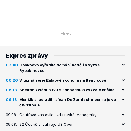
Expres zprávy
07:40
Ósakaová vyřadila domácí naději a vyzve
Rybakinovou
06:26
Vítězná série Ealaové skončila na Bencicové
06:18
Shelton zvládl bitvu s Fonsecou a vyzve Menšíka
06:13
Menšík si poradil i s Van De Zandschulpem a je ve
čtvrtfinále
09.08.
Gauffová zastavila jízdu ruské teenagerky
09.08.
22 Čechů si zahraje US Open