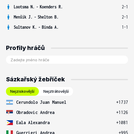
Lootsma N.
-
Koenders R.
2-1
Menšík J.
-
Shelton B.
2-1
Sultanov K.
-
Binda A.
1-1
Profily hráčů
Sázkařský žebříček
Nejziskovější
Nejztrátovější
Cerundolo Juan Manuel
+1737
Obradovic Andrea
+1126
Eala Alexandra
+1081
Guerrieri Andrea
+995