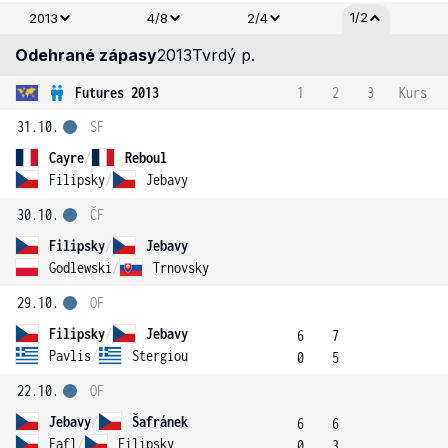
1/2
2013
4/8
2/4
Odehrané zápasy
2013
Tvrdý p.
Futures 2013
1
2
3
Kurs
31.10.
SF
Cayre
/
Reboul
Filipsky
/
Jebavy
30.10.
ČF
Filipsky
/
Jebavy
Godlewski
/
Trnovsky
29.10.
OF
Filipsky
/
Jebavy
6
7
Pavlis
/
Stergiou
0
5
22.10.
OF
Jebavy
/
Šafránek
6
6
Fafl
/
Filipsky
0
3