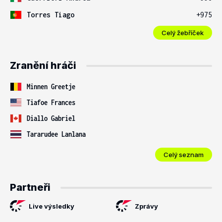
Torres Tiago
+975
Celý žebříček
Zranění hráči
Minnen Greetje
Tiafoe Frances
Diallo Gabriel
Tararudee Lanlana
Celý seznam
Partneři
Live výsledky
Zprávy