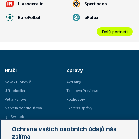
Livescore.in
Sport odds
EuroFotbal
eFotbal
Další partneři
Hráči
Zprávy
Novak Djokovič
Aktuality
Jiří Lehečka
Tenisová Previews
Petra Kvitová
Rozhovory
Markéta Vondroušová
Express zprávy
Iga Swiatek
Marie Bouzková
Ochrana vašich osobních údajů nás
Žebříčky
Kalendář turnajů
zajímá