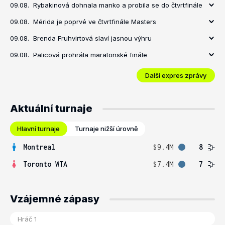
09.08.
Rybakinová dohnala manko a probila se do čtvrtfinále
09.08.
Mérida je poprvé ve čtvrtfinále Masters
09.08.
Brenda Fruhvirtová slaví jasnou výhru
09.08.
Palicová prohrála maratonské finále
Další expres zprávy
Aktuální turnaje
Hlavní turnaje
Turnaje nižší úrovně
Montreal
$9.4M
8
Toronto WTA
$7.4M
7
Vzájemné zápasy