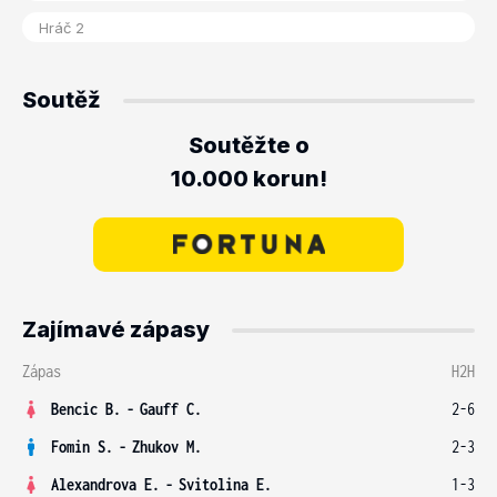
Soutěž
Soutěžte o
10.000 korun!
Zajímavé zápasy
Zápas
H2H
Bencic B.
-
Gauff C.
2-6
Fomin S.
-
Zhukov M.
2-3
Alexandrova E.
-
Svitolina E.
1-3