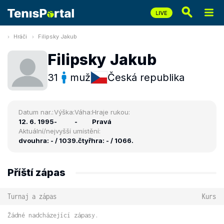
Hráči
Filipsky Jakub
Filipsky Jakub
31
muž
Česká republika
Datum nar.:
Výška:
Váha:
Hraje rukou:
12. 6. 1995
-
-
Pravá
Aktuální/nejvyšší umístění:
dvouhra: - / 1039.
čtyřhra: - / 1066.
Příští zápas
Turnaj a zápas
Kurs
Žádné nadcházející zápasy.