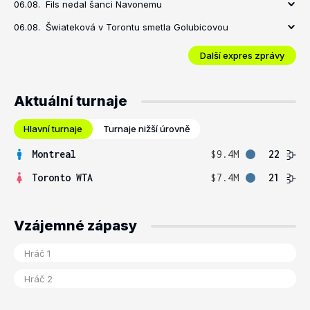
06.08.
Fils nedal šanci Navonemu
06.08.
Šwiateková v Torontu smetla Golubicovou
Další expres zprávy
Aktuální turnaje
Hlavní turnaje
Turnaje nižší úrovně
Montreal
$9.4M
22
Toronto WTA
$7.4M
21
Vzájemné zápasy