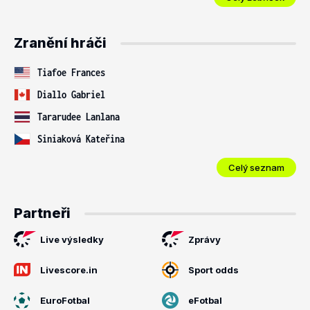
Zranění hráči
Tiafoe Frances
Diallo Gabriel
Tararudee Lanlana
Siniaková Kateřina
Celý seznam
Partneři
Live výsledky
Zprávy
Livescore.in
Sport odds
EuroFotbal
eFotbal