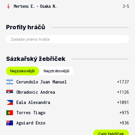
Mertens E.
-
Osaka N.
3-5
Profily hráčů
Sázkařský žebříček
Nejziskovější
Nejztrátovější
Cerundolo Juan Manuel
+1737
Obradovic Andrea
+1126
Eala Alexandra
+1091
Torres Tiago
+975
Aguiard Enzo
+936
Celý žebříček