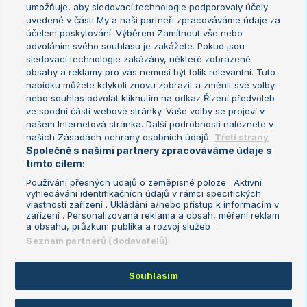
umožňuje, aby sledovací technologie podporovaly účely
Sázkařský žebříček
Wimbledon
uvedené v části My a naši partneři zpracováváme údaje za
US Open
účelem poskytování. Výběrem Zamítnout vše nebo
odvoláním svého souhlasu je zakážete. Pokud jsou
Turnaj mistrů
sledovací technologie zakázány, některé zobrazené
Turnaj mistryň
obsahy a reklamy pro vás nemusí být tolik relevantní. Tuto
Aktualní trendy
nabídku můžete kdykoli znovu zobrazit a změnit své volby
nebo souhlas odvolat kliknutím na odkaz Řízení předvoleb
ve spodní části webové stránky. Vaše volby se projeví v
Fotbalové přestupy
našem Internetová stránka. Další podrobnosti naleznete v
Livesport Daily
našich Zásadách ochrany osobních údajů.
Třetí strany
Společně s našimi partnery zpracováváme údaje s
LS Prague Open
tímto cílem:
Používání přesných údajů o zeměpisné poloze . Aktivní
vyhledávání identifikačních údajů v rámci specifických
vlastností zařízení . Ukládání a/nebo přístup k informacím v
Podmínky užití
Nastavení soukromí
zařízení . Personalizovaná reklama a obsah, měření reklam
GDPR a žurnalistika
Reklama
a obsahu, průzkum publika a rozvoj služeb .
Informace o zpracování osobních
Kontakt
Seznam partnerů (dodavatelů)
údajů
Tiráž
Souhlasím
Copyright © 2008-2026 TenisPortal.cz. Využíváme zpravodajství ČTK.