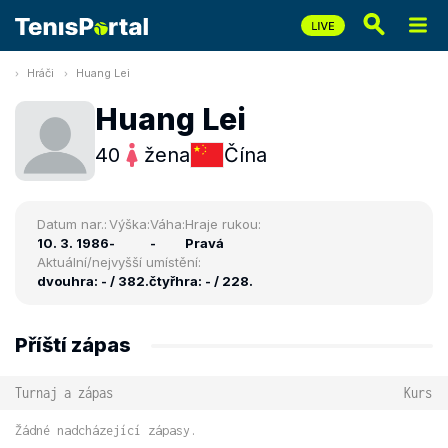
Hráči
Huang Lei
Huang Lei
40
žena
Čína
Datum nar.:
Výška:
Váha:
Hraje rukou:
10. 3. 1986
-
-
Pravá
Aktuální/nejvyšší umístění:
dvouhra: - / 382.
čtyřhra: - / 228.
Příští zápas
Turnaj a zápas
Kurs
Žádné nadcházející zápasy.