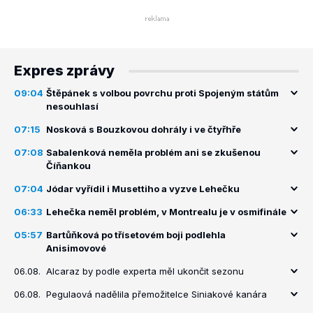
Expres zprávy
09:04
Štěpánek s volbou povrchu proti Spojeným státům
nesouhlasí
07:15
Nosková s Bouzkovou dohrály i ve čtyřhře
07:08
Sabalenková neměla problém ani se zkušenou
Číňankou
07:04
Jódar vyřídil i Musettiho a vyzve Lehečku
06:33
Lehečka neměl problém, v Montrealu je v osmifinále
05:57
Bartůňková po třísetovém boji podlehla
Anisimovové
06.08.
Alcaraz by podle experta měl ukončit sezonu
06.08.
Pegulaová nadělila přemožitelce Siniakové kanára