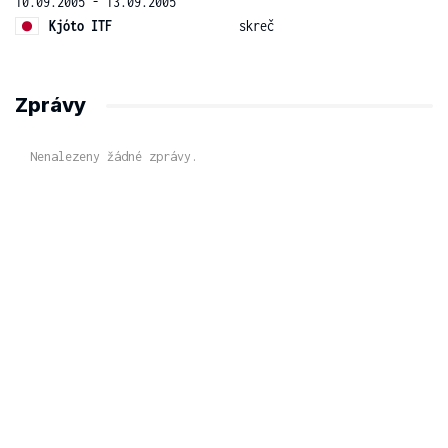
10.09.2005 - 13.09.2005
Kjóto ITF
skreč
Zprávy
Nenalezeny žádné zprávy.