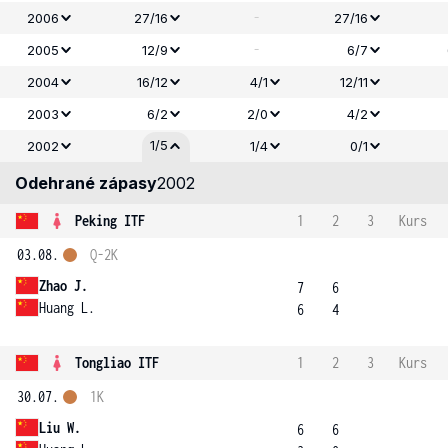
-
2006
27/16
27/16
-
2005
12/9
6/7
2004
16/12
4/1
12/11
2003
6/2
2/0
4/2
1/5
2002
1/4
0/1
Odehrané zápasy
2002
Peking ITF
1
2
3
Kurs
03.08.
Q-2K
Zhao J.
7
6
Huang L.
6
4
Tongliao ITF
1
2
3
Kurs
30.07.
1K
Liu W.
6
6