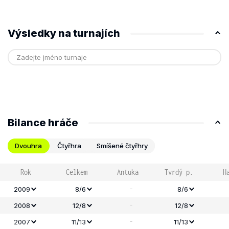
Výsledky na turnajích
Bilance hráče
Dvouhra
Čtyřhra
Smíšené čtyřhry
Rok
Celkem
Antuka
Tvrdý p.
H
-
2009
8/6
8/6
-
2008
12/8
12/8
-
2007
11/13
11/13