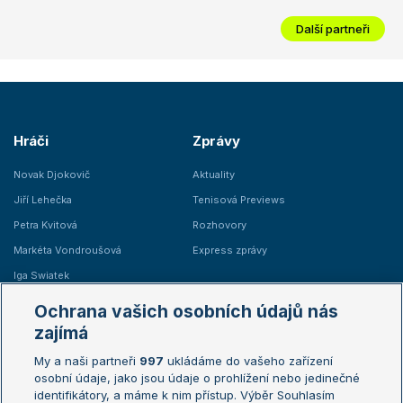
Další partneři
Hráči
Zprávy
Novak Djokovič
Aktuality
Jiří Lehečka
Tenisová Previews
Petra Kvitová
Rozhovory
Markéta Vondroušová
Express zprávy
Iga Swiatek
Marie Bouzková
Ochrana vašich osobních údajů nás
Žebříčky
Kalendář turnajů
zajímá
My a naši partneři
997
ukládáme do vašeho zařízení
Žebříček ATP (muži)
Australian Open
osobní údaje, jako jsou údaje o prohlížení nebo jedinečné
Žebříček WTA (ženy)
French Open
identifikátory, a máme k nim přístup. Výběr Souhlasím