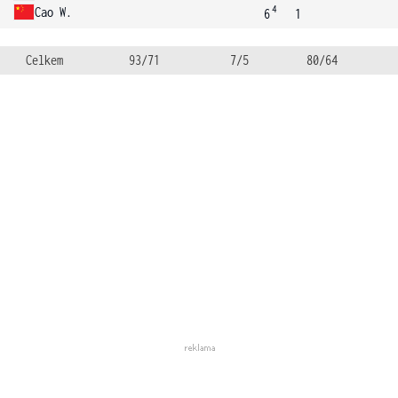
4
Cao W.
6
1
Celkem
93/71
7/5
80/64