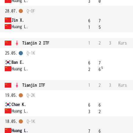
Huang L.
3
0
28.07.
Q-OF
Jin X.
6
7
Huang L.
1
5
Tianjin 2 ITF
1
2
3
Kurs
25.05.
Q-1K
Ban E.
6
7
5
Huang L.
2
6
Tianjin ITF
1
2
3
Kurs
19.05.
Q-2K
Chae K.
6
6
Huang L.
3
2
18.05.
Q-1K
Huang L.
7
6