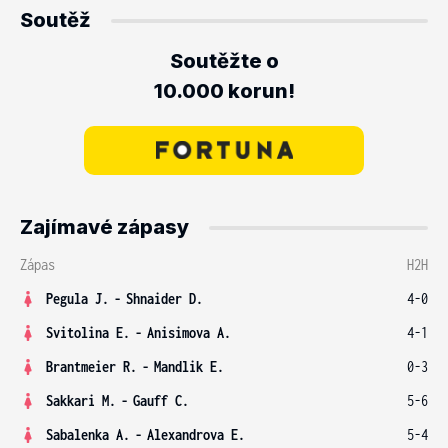
Soutěž
Soutěžte o
10.000 korun!
Zajímavé zápasy
Zápas
H2H
Pegula J.
-
Shnaider D.
4-0
Svitolina E.
-
Anisimova A.
4-1
Brantmeier R.
-
Mandlik E.
0-3
Sakkari M.
-
Gauff C.
5-6
Sabalenka A.
-
Alexandrova E.
5-4