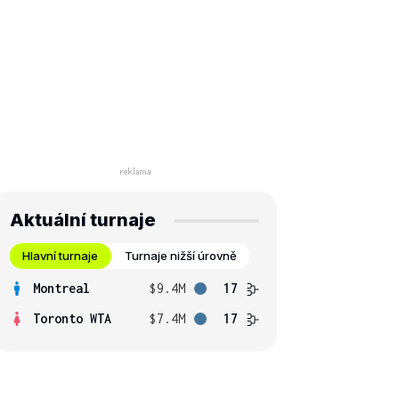
Aktuální turnaje
Hlavní turnaje
Turnaje nižší úrovně
Montreal
$9.4M
17
Toronto WTA
$7.4M
17