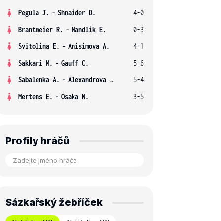
Pegula J.
-
Shnaider D.
4-0
Brantmeier R.
-
Mandlik E.
0-3
Svitolina E.
-
Anisimova A.
4-1
Sakkari M.
-
Gauff C.
5-6
Sabalenka A.
-
Alexandrova E.
5-4
Mertens E.
-
Osaka N.
3-5
Profily hráčů
Sázkařský žebříček