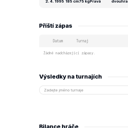
2. 4. 1995
185 cm
75 kg
Pravá
dvouhra:
Příští zápas
Datum
Turnaj
Žádné nadcházející zápasy.
Výsledky na turnajích
Bilance hráče