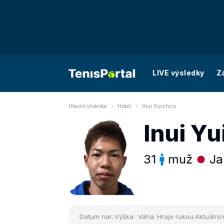
LIVE výsledky
Z
Hlavní stránka
Hráči
Inui Yuichiro
Inui Yu
31
muž
Ja
Datum nar.:
Výška:
Váha:
Hraje rukou:
Aktuální/