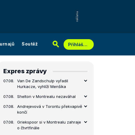
urnajů
Soutěž
Přihlášení
Expres zprávy
07.08.
Van De Zandschulp vyřadil
Hurkacze, vyhlíží Menšíka
07.08.
Shelton v Montrealu nezaváhal
07.08.
Andrejevová v Torontu překvapivě
končí
07.08.
Griekspoor si v Montrealu zahraje
o čtvrtfinále