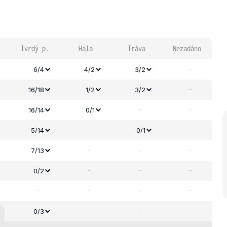
Tvrdý p.
Hala
Tráva
Nezadáno
-
6/4
4/2
3/2
-
16/18
1/2
3/2
-
-
16/14
0/1
-
-
5/14
0/1
-
-
-
7/13
-
-
-
0/2
-
-
-
-
-
-
-
0/3