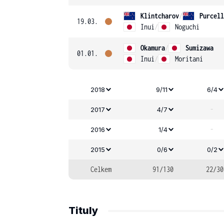
Klintcharov
/
Purcell
19.03.
Inui
/
Noguchi
Okamura
/
Sumizawa
01.01.
Inui
/
Moritani
2018
9/11
6/4
-
2017
4/7
-
2016
1/4
2015
0/6
0/2
Celkem
91/130
22/30
Tituly