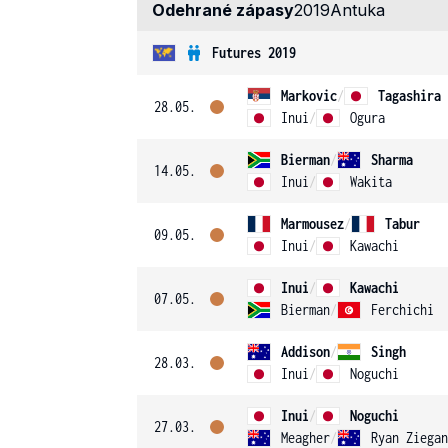
Odehrané zápasy
2019
Antuka
Futures 2019
Markovic
/
Tagashira
28.05.
Inui
/
Ogura
Bierman
/
Sharma
14.05.
Inui
/
Wakita
Marmousez
/
Tabur
09.05.
Inui
/
Kawachi
Inui
/
Kawachi
07.05.
Bierman
/
Ferchichi
Addison
/
Singh
28.03.
Inui
/
Noguchi
Inui
/
Noguchi
27.03.
Meagher
/
Ryan Ziegan