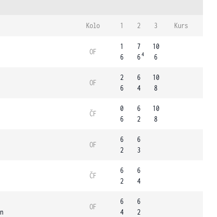
Kolo
1
2
3
Kurs
1
7
10
OF
4
6
6
6
2
6
10
OF
6
4
8
0
6
10
ČF
6
2
8
6
6
OF
2
3
6
6
ČF
2
4
6
6
OF
n
4
2