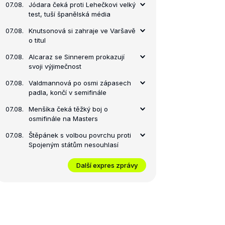
07.08.
Jódara čeká proti Lehečkovi velký
test, tuší španělská média
07.08.
Knutsonová si zahraje ve Varšavě
o titul
07.08.
Alcaraz se Sinnerem prokazují
svoji výjimečnost
07.08.
Valdmannová po osmi zápasech
padla, končí v semifinále
07.08.
Menšíka čeká těžký boj o
osmifinále na Masters
07.08.
Štěpánek s volbou povrchu proti
Spojeným státům nesouhlasí
Další expres zprávy