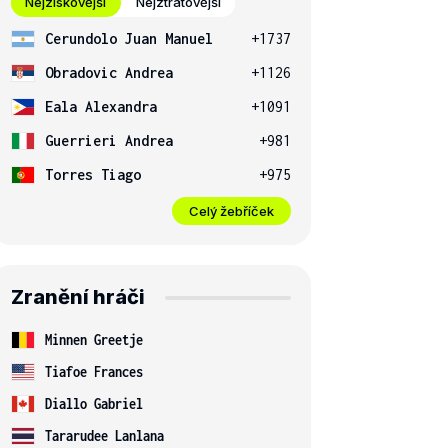
Nejziskovější
Nejztrátovější
Cerundolo Juan Manuel
+1737
Obradovic Andrea
+1126
Eala Alexandra
+1091
Guerrieri Andrea
+981
Torres Tiago
+975
Celý žebříček
Zranění hráči
Minnen Greetje
Tiafoe Frances
Diallo Gabriel
Tararudee Lanlana