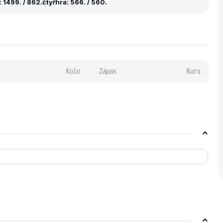
 1499. / 862.
čtyřhra: 566. / 560.
Kolo
Zápas
Kurs