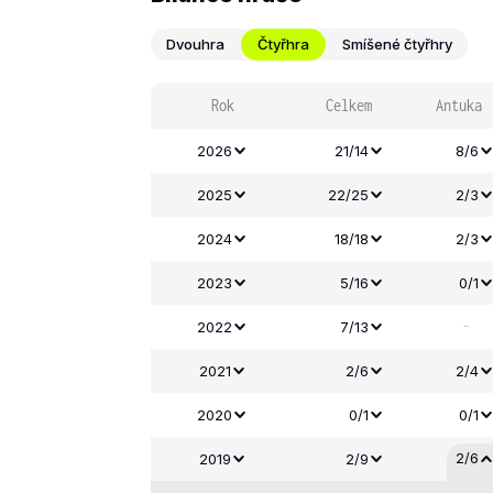
Dvouhra
Čtyřhra
Smíšené čtyřhry
Rok
Celkem
Antuka
2026
21/14
8/6
2025
22/25
2/3
2024
18/18
2/3
2023
5/16
0/1
-
2022
7/13
2021
2/6
2/4
2020
0/1
0/1
2/6
2019
2/9