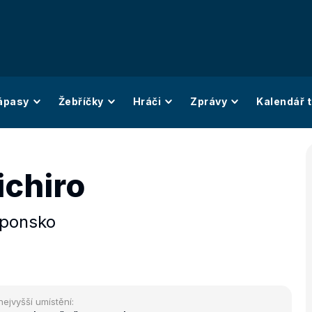
ápasy
Žebříčky
Hráči
Zprávy
Kalendář t
ichiro
ponsko
nejvyšší umístění: