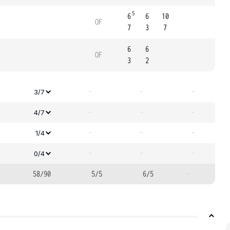
5
6
6
10
OF
7
3
7
6
6
OF
3
2
-
-
-
3/7
-
-
-
4/7
-
-
-
1/4
-
-
-
0/4
58/90
5/5
6/5
-