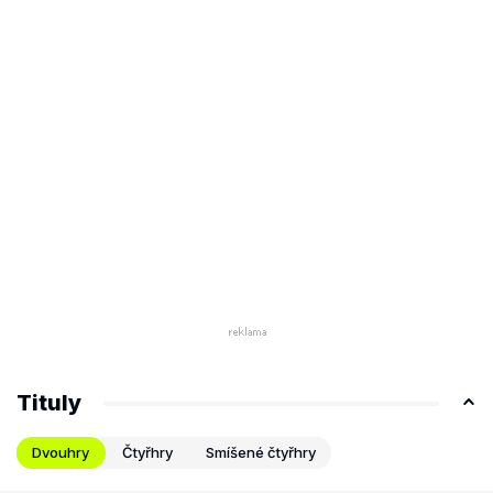
Tituly
Dvouhry
Čtyřhry
Smíšené čtyřhry