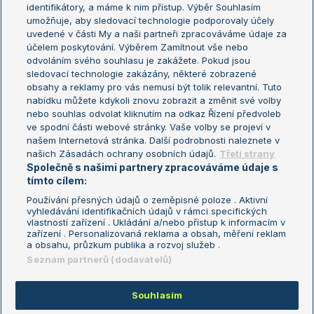
Žebříček WTA (ženy)
French Open
identifikátory, a máme k nim přístup. Výběr Souhlasím
umožňuje, aby sledovací technologie podporovaly účely
Sázkařský žebříček
Wimbledon
uvedené v části My a naši partneři zpracováváme údaje za
US Open
účelem poskytování. Výběrem Zamítnout vše nebo
odvoláním svého souhlasu je zakážete. Pokud jsou
Turnaj mistrů
sledovací technologie zakázány, některé zobrazené
Turnaj mistryň
obsahy a reklamy pro vás nemusí být tolik relevantní. Tuto
Aktualní trendy
nabídku můžete kdykoli znovu zobrazit a změnit své volby
nebo souhlas odvolat kliknutím na odkaz Řízení předvoleb
ve spodní části webové stránky. Vaše volby se projeví v
Fotbalové přestupy
našem Internetová stránka. Další podrobnosti naleznete v
Livesport Daily
našich Zásadách ochrany osobních údajů.
Třetí strany
Společně s našimi partnery zpracováváme údaje s
LS Prague Open
tímto cílem:
Používání přesných údajů o zeměpisné poloze . Aktivní
vyhledávání identifikačních údajů v rámci specifických
vlastností zařízení . Ukládání a/nebo přístup k informacím v
Podmínky užití
Nastavení soukromí
zařízení . Personalizovaná reklama a obsah, měření reklam
GDPR a žurnalistika
Reklama
a obsahu, průzkum publika a rozvoj služeb .
Informace o zpracování osobních
Kontakt
Seznam partnerů (dodavatelů)
údajů
Tiráž
Souhlasím
Copyright © 2008-2026 TenisPortal.cz. Využíváme zpravodajství ČTK.