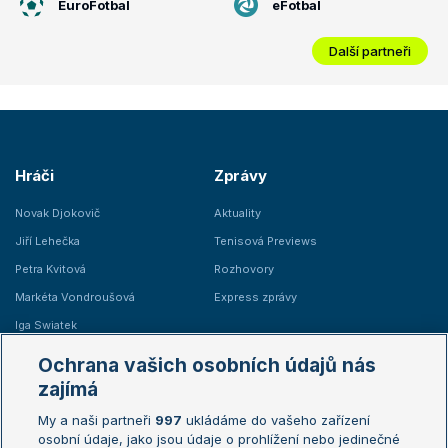
EuroFotbal
eFotbal
Další partneři
Hráči
Zprávy
Novak Djokovič
Aktuality
Jiří Lehečka
Tenisová Previews
Petra Kvitová
Rozhovory
Markéta Vondroušová
Express zprávy
Iga Swiatek
Marie Bouzková
Ochrana vašich osobních údajů nás
Žebříčky
Kalendář turnajů
zajímá
My a naši partneři
997
ukládáme do vašeho zařízení
Žebříček ATP (muži)
Australian Open
osobní údaje, jako jsou údaje o prohlížení nebo jedinečné