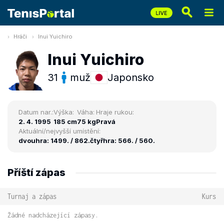
Hráči
Inui Yuichiro
Inui Yuichiro
31
muž
Japonsko
Datum nar.:
Výška:
Váha:
Hraje rukou:
2. 4. 1995
185 cm
75 kg
Pravá
Aktuální/nejvyšší umístění:
dvouhra: 1499. / 862.
čtyřhra: 566. / 560.
Příští zápas
Turnaj a zápas
Kurs
Žádné nadcházející zápasy.