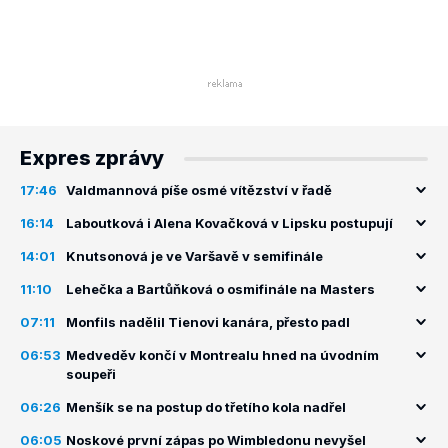
Expres zprávy
17:46
Valdmannová píše osmé vítězství v řadě
16:14
Laboutková i Alena Kovačková v Lipsku postupují
14:01
Knutsonová je ve Varšavě v semifinále
11:10
Lehečka a Bartůňková o osmifinále na Masters
07:11
Monfils nadělil Tienovi kanára, přesto padl
06:53
Medveděv končí v Montrealu hned na úvodním
soupeři
06:26
Menšík se na postup do třetího kola nadřel
06:05
Noskové první zápas po Wimbledonu nevyšel