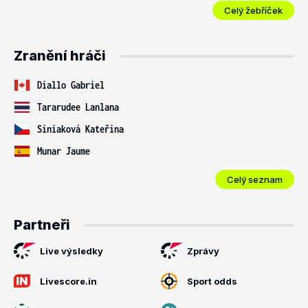
Celý žebříček
Zranění hráči
Diallo Gabriel
Tararudee Lanlana
Siniaková Kateřina
Munar Jaume
Celý seznam
Partneři
Live výsledky
Zprávy
Livescore.in
Sport odds