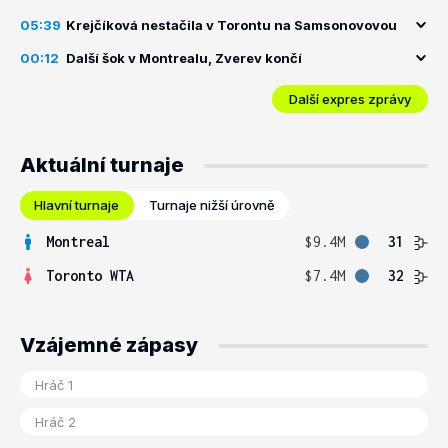
05:39
Krejčíková nestačila v Torontu na Samsonovovou
00:12
Další šok v Montrealu, Zverev končí
Další expres zprávy
Aktuální turnaje
Hlavní turnaje
Turnaje nižší úrovně
Montreal
$9.4M
31
Toronto WTA
$7.4M
32
Vzájemné zápasy