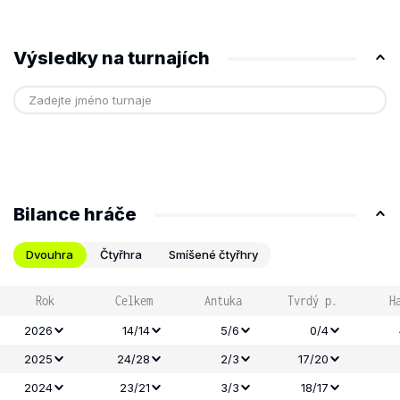
Výsledky na turnajích
Bilance hráče
Dvouhra
Čtyřhra
Smíšené čtyřhry
Rok
Celkem
Antuka
Tvrdý p.
H
2026
14/14
5/6
0/4
2025
24/28
2/3
17/20
2024
23/21
3/3
18/17