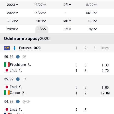
2023
14/27
2/1
8/22
-
2022
16/22
14/19
2021
11/11
6/8
5/3
3/2
2020
0/1
3/1
Odehrané zápasy
2020
Futures 2020
1
2
3
Kurs
06.02.
OF
Picchione A.
6
6
1.39
Inui Y.
1
3
2.70
05.02.
1K
Inui Y.
6
6
1.00
Connor P.
1
2
12.00
04.02.
Q-OF
Inui Y.
7
6