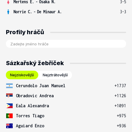
Mertens E.
-
Osaka N.
3-5
Norrie C.
-
De Minaur A.
3-3
Profily hráčů
Sázkařský žebříček
Nejziskovější
Nejztrátovější
Cerundolo Juan Manuel
+1737
Obradovic Andrea
+1126
Eala Alexandra
+1091
Torres Tiago
+975
Aguiard Enzo
+936