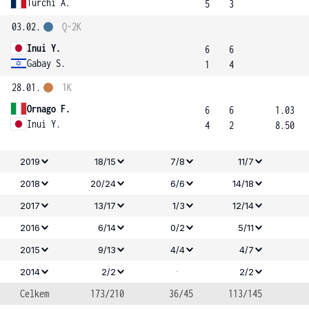
Turchi A.
5
3
03.02.
Q-2K
Inui Y.
6
6
Gabay S.
1
4
28.01.
1K
Ornago F.
6
6
1.03
Inui Y.
4
2
8.50
2019
18/15
7/8
11/7
2018
20/24
6/6
14/18
2017
13/17
1/3
12/14
2016
6/14
0/2
5/11
2015
9/13
4/4
4/7
-
2014
2/2
2/2
Celkem
173/210
36/45
113/145