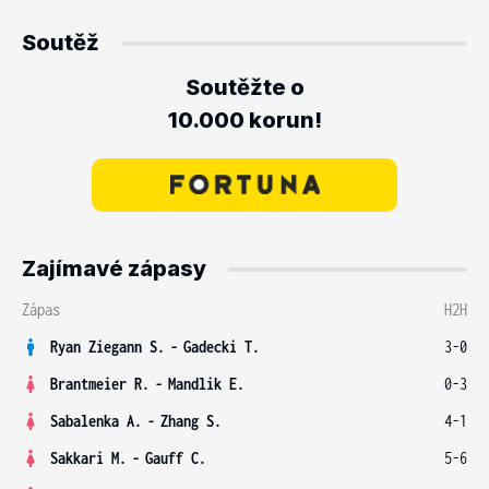
Soutěž
Soutěžte o
10.000 korun!
Zajímavé zápasy
Zápas
H2H
Ryan Ziegann S.
-
Gadecki T.
3-0
Brantmeier R.
-
Mandlik E.
0-3
Sabalenka A.
-
Zhang S.
4-1
Sakkari M.
-
Gauff C.
5-6