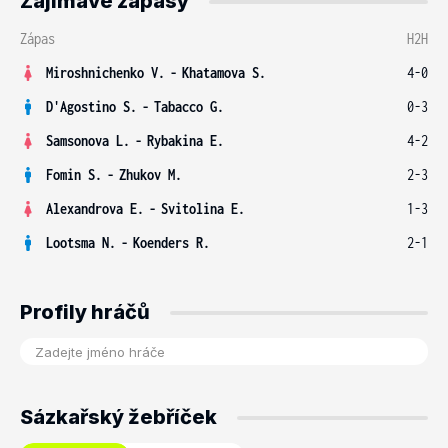
Zajímavé zápasy
Zápas
H2H
Miroshnichenko V.
-
Khatamova S.
4-0
D'Agostino S.
-
Tabacco G.
0-3
Samsonova L.
-
Rybakina E.
4-2
Fomin S.
-
Zhukov M.
2-3
Alexandrova E.
-
Svitolina E.
1-3
Lootsma N.
-
Koenders R.
2-1
Profily hráčů
Sázkařský žebříček