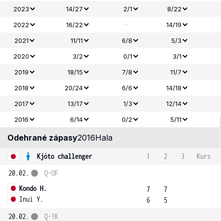
2023
14/27
2/1
8/22
-
2022
16/22
14/19
2021
11/11
6/8
5/3
2020
3/2
0/1
3/1
2019
18/15
7/8
11/7
2018
20/24
6/6
14/18
2017
13/17
1/3
12/14
2016
6/14
0/2
5/11
Odehrané zápasy
2016
Hala
Kjóto challenger
1
2
3
Kurs
20.02.
Q-OF
Kondo H.
7
7
Inui Y.
6
5
20.02.
Q-1K