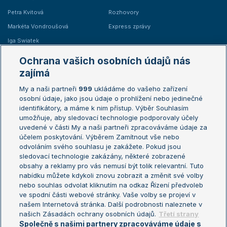
Petra Kvitová
Rozhovory
Markéta Vondroušová
Express zprávy
Iga Swiatek
Marie Bouzková
Ochrana vašich osobních údajů nás
Žebříčky
Kalendář turnajů
zajímá
My a naši partneři
999
ukládáme do vašeho zařízení
Žebříček ATP (muži)
Australian Open
osobní údaje, jako jsou údaje o prohlížení nebo jedinečné
Žebříček WTA (ženy)
French Open
identifikátory, a máme k nim přístup. Výběr Souhlasím
umožňuje, aby sledovací technologie podporovaly účely
Sázkařský žebříček
Wimbledon
uvedené v části My a naši partneři zpracováváme údaje za
US Open
účelem poskytování. Výběrem Zamítnout vše nebo
odvoláním svého souhlasu je zakážete. Pokud jsou
Turnaj mistrů
sledovací technologie zakázány, některé zobrazené
Turnaj mistryň
obsahy a reklamy pro vás nemusí být tolik relevantní. Tuto
Aktualní trendy
nabídku můžete kdykoli znovu zobrazit a změnit své volby
nebo souhlas odvolat kliknutím na odkaz Řízení předvoleb
ve spodní části webové stránky. Vaše volby se projeví v
Fotbalové přestupy
našem Internetová stránka. Další podrobnosti naleznete v
Livesport Daily
našich Zásadách ochrany osobních údajů.
Třetí strany
Společně s našimi partnery zpracováváme údaje s
LS Prague Open