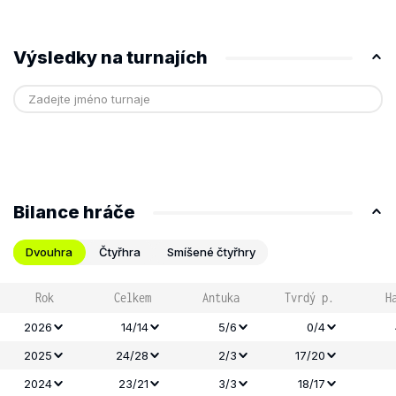
Výsledky na turnajích
Bilance hráče
Dvouhra
Čtyřhra
Smíšené čtyřhry
Rok
Celkem
Antuka
Tvrdý p.
H
2026
14/14
5/6
0/4
2025
24/28
2/3
17/20
2024
23/21
3/3
18/17