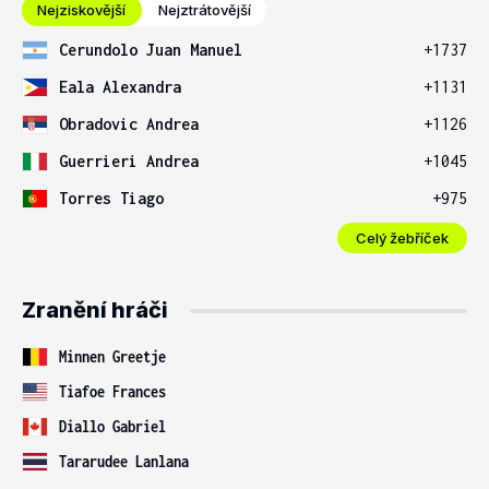
Nejziskovější
Nejztrátovější
Cerundolo Juan Manuel
+1737
Eala Alexandra
+1131
Obradovic Andrea
+1126
Guerrieri Andrea
+1045
Torres Tiago
+975
Celý žebříček
Zranění hráči
Minnen Greetje
Tiafoe Frances
Diallo Gabriel
Tararudee Lanlana