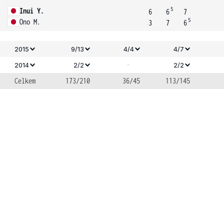
5
Inui Y.
6
6
7
5
Ono M.
3
7
6
2015
9/13
4/4
4/7
-
2014
2/2
2/2
Celkem
173/210
36/45
113/145