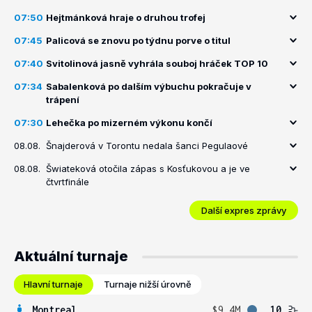
07:50
Hejtmánková hraje o druhou trofej
07:45
Palicová se znovu po týdnu porve o titul
07:40
Svitolinová jasně vyhrála souboj hráček TOP 10
07:34
Sabalenková po dalším výbuchu pokračuje v
trápení
07:30
Lehečka po mizerném výkonu končí
08.08.
Šnajderová v Torontu nedala šanci Pegulaové
08.08.
Šwiateková otočila zápas s Kosťukovou a je ve
čtvrtfinále
Další expres zprávy
Aktuální turnaje
Hlavní turnaje
Turnaje nižší úrovně
Montreal
$9.4M
10