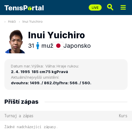
Hráči
Inui Yuichiro
Inui Yuichiro
31
muž
Japonsko
Datum nar.:
Výška:
Váha:
Hraje rukou:
2. 4. 1995
185 cm
75 kg
Pravá
Aktuální/nejvyšší umístění:
dvouhra: 1499. / 862.
čtyřhra: 566. / 560.
Příští zápas
Turnaj a zápas
Kurs
Žádné nadcházející zápasy.