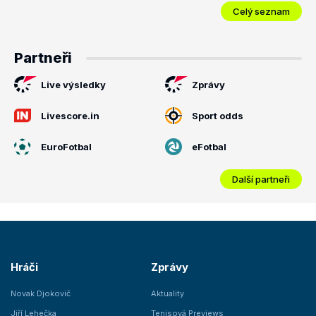
Celý seznam
Partneři
Live výsledky
Zprávy
Livescore.in
Sport odds
EuroFotbal
eFotbal
Další partneři
Hráči
Zprávy
Novak Djokovič
Aktuality
Jiří Lehečka
Tenisová Previews