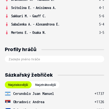
Svitolina E.
-
Anisimova A.
4-1
Sakkari M.
-
Gauff C.
5-6
Sabalenka A.
-
Alexandrova E.
5-4
Mertens E.
-
Osaka N.
3-5
Profily hráčů
Sázkařský žebříček
Nejziskovější
Nejztrátovější
Cerundolo Juan Manuel
+1737
Obradovic Andrea
+1126