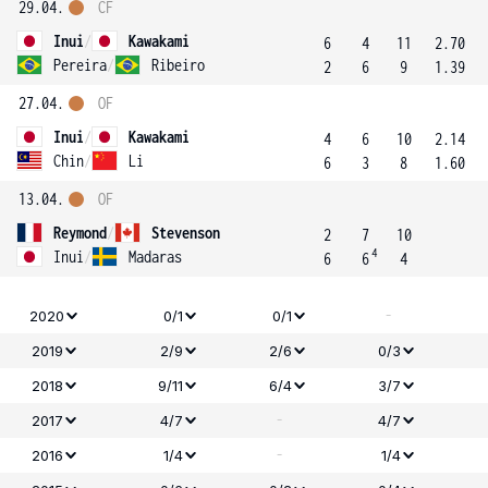
29.04.
ČF
Inui
/
Kawakami
6
4
11
2.70
Pereira
/
Ribeiro
2
6
9
1.39
27.04.
OF
Inui
/
Kawakami
4
6
10
2.14
Chin
/
Li
6
3
8
1.60
13.04.
OF
Reymond
/
Stevenson
2
7
10
4
Inui
/
Madaras
6
6
4
-
2020
0/1
0/1
2019
2/9
2/6
0/3
2018
9/11
6/4
3/7
-
2017
4/7
4/7
-
2016
1/4
1/4