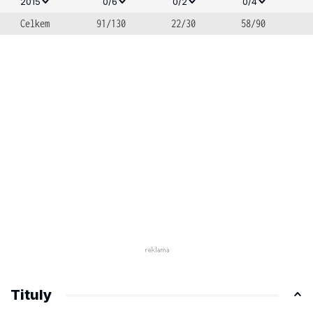
2015
0/6
0/2
0/4
Celkem
91/130
22/30
58/90
Tituly