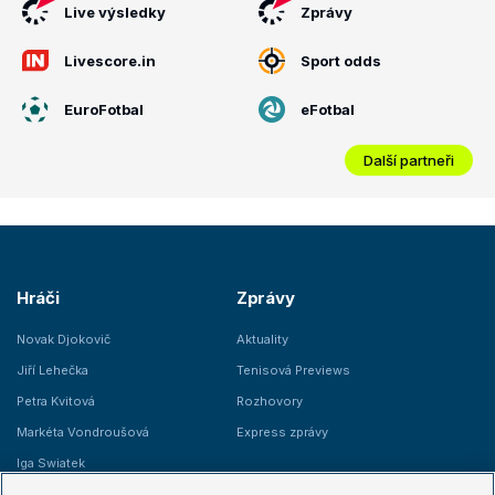
Live výsledky
Zprávy
Livescore.in
Sport odds
EuroFotbal
eFotbal
Další partneři
Hráči
Zprávy
Novak Djokovič
Aktuality
Jiří Lehečka
Tenisová Previews
Petra Kvitová
Rozhovory
Markéta Vondroušová
Express zprávy
Iga Swiatek
Marie Bouzková