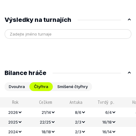
Výsledky na turnajích
Bilance hráče
Dvouhra
Čtyřhra
Smíšené čtyřhry
Rok
Celkem
Antuka
Tvrdý p.
H
2026
21/14
8/6
6/4
2025
22/25
2/3
16/18
2024
18/18
2/3
16/14