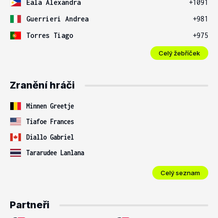
Eala Alexandra
+1091
Guerrieri Andrea
+981
Torres Tiago
+975
Celý žebříček
Zranění hráči
Minnen Greetje
Tiafoe Frances
Diallo Gabriel
Tararudee Lanlana
Celý seznam
Partneři