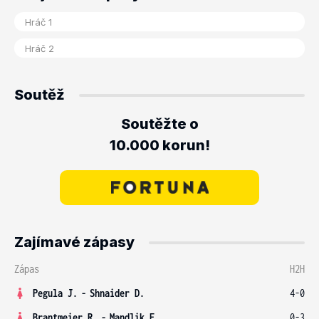
Soutěž
Soutěžte o
10.000 korun!
Zajímavé zápasy
Zápas
H2H
Pegula J.
-
Shnaider D.
4-0
Brantmeier R.
-
Mandlik E.
0-3