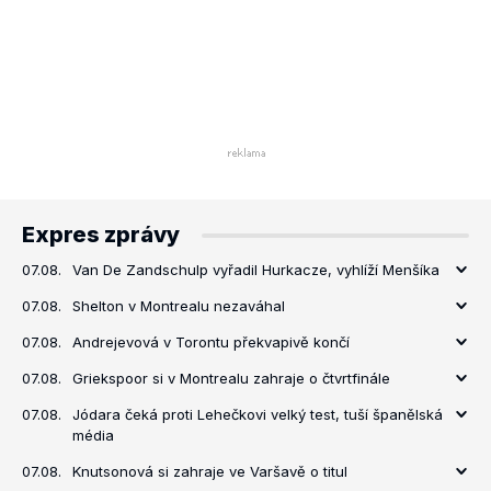
Expres zprávy
07.08.
Van De Zandschulp vyřadil Hurkacze, vyhlíží Menšíka
07.08.
Shelton v Montrealu nezaváhal
07.08.
Andrejevová v Torontu překvapivě končí
07.08.
Griekspoor si v Montrealu zahraje o čtvrtfinále
07.08.
Jódara čeká proti Lehečkovi velký test, tuší španělská
média
07.08.
Knutsonová si zahraje ve Varšavě o titul