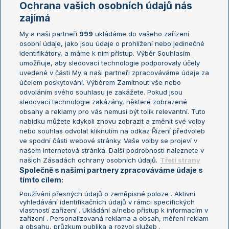
Ochrana vašich osobních údajů nás
Žebříčky
Kalendář turnajů
zajímá
My a naši partneři
999
ukládáme do vašeho zařízení
Žebříček ATP (muži)
Australian Open
osobní údaje, jako jsou údaje o prohlížení nebo jedinečné
Žebříček WTA (ženy)
French Open
identifikátory, a máme k nim přístup. Výběr Souhlasím
umožňuje, aby sledovací technologie podporovaly účely
Sázkařský žebříček
Wimbledon
uvedené v části My a naši partneři zpracováváme údaje za
US Open
účelem poskytování. Výběrem Zamítnout vše nebo
odvoláním svého souhlasu je zakážete. Pokud jsou
Turnaj mistrů
sledovací technologie zakázány, některé zobrazené
Turnaj mistryň
obsahy a reklamy pro vás nemusí být tolik relevantní. Tuto
Aktualní trendy
nabídku můžete kdykoli znovu zobrazit a změnit své volby
nebo souhlas odvolat kliknutím na odkaz Řízení předvoleb
ve spodní části webové stránky. Vaše volby se projeví v
Fotbalové přestupy
našem Internetová stránka. Další podrobnosti naleznete v
Livesport Daily
našich Zásadách ochrany osobních údajů.
Třetí strany
Společně s našimi partnery zpracováváme údaje s
LS Prague Open
tímto cílem:
Používání přesných údajů o zeměpisné poloze . Aktivní
vyhledávání identifikačních údajů v rámci specifických
vlastností zařízení . Ukládání a/nebo přístup k informacím v
Podmínky užití
Nastavení soukromí
zařízení . Personalizovaná reklama a obsah, měření reklam
GDPR a žurnalistika
Reklama
a obsahu, průzkum publika a rozvoj služeb .