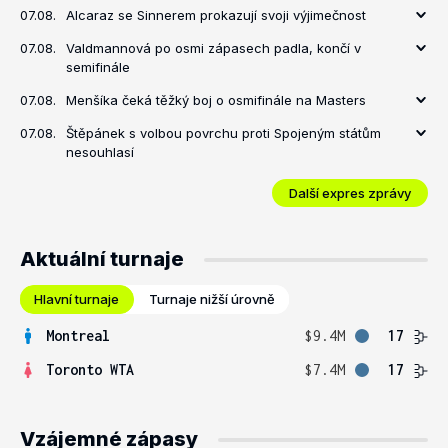
07.08.
Alcaraz se Sinnerem prokazují svoji výjimečnost
07.08.
Valdmannová po osmi zápasech padla, končí v
semifinále
07.08.
Menšíka čeká těžký boj o osmifinále na Masters
07.08.
Štěpánek s volbou povrchu proti Spojeným státům
nesouhlasí
Další expres zprávy
Aktuální turnaje
Hlavní turnaje
Turnaje nižší úrovně
Montreal
$9.4M
17
Toronto WTA
$7.4M
17
Vzájemné zápasy