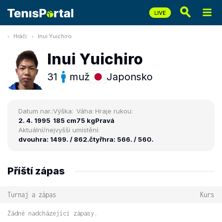
Hráči
Inui Yuichiro
Inui Yuichiro
31
muž
Japonsko
Datum nar.:
Výška:
Váha:
Hraje rukou:
2. 4. 1995
185 cm
75 kg
Pravá
Aktuální/nejvyšší umístění:
dvouhra: 1499. / 862.
čtyřhra: 566. / 560.
Příští zápas
Turnaj a zápas
Kurs
Žádné nadcházející zápasy.