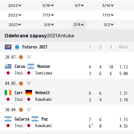
2023
5/16
0/1
5/14
-
2022
7/13
7/13
2/4
2021
2/6
0/2
Odehrané zápasy
2021
Antuka
Futures 2021
1
2
3
Kurs
20.07.
OF
Carou
/
Monzon
6
4
10
1.12
Inui
/
Sumizawa
3
6
6
5.00
04.05.
OF
Carr
/
Wehnelt
6
6
1.31
Inui
/
Kawakami
3
4
3.10
30.04.
SF
Galarza
/
Paz
7
6
1.15
7
Inui
/
Kawakami
6
0
4.55