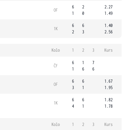
6
2
2.27
OF
1
0
1.49
6
6
1.40
1K
2
3
2.56
Kolo
1
2
3
Kurs
6
1
7
ČF
1
6
6
6
6
1.67
OF
3
1
1.95
6
6
1.82
1K
4
1
1.78
Kolo
1
2
3
Kurs