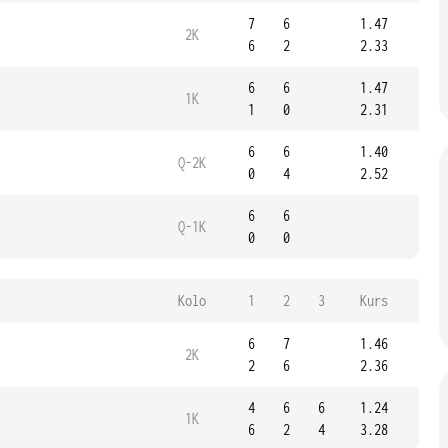
7
6
1.47
2K
6
2
2.33
6
6
1.47
1K
1
0
2.31
6
6
1.40
Q-2K
0
4
2.52
6
6
Q-1K
0
0
Kolo
1
2
3
Kurs
6
7
1.46
2K
2
6
2.36
4
6
6
1.24
1K
6
2
4
3.28