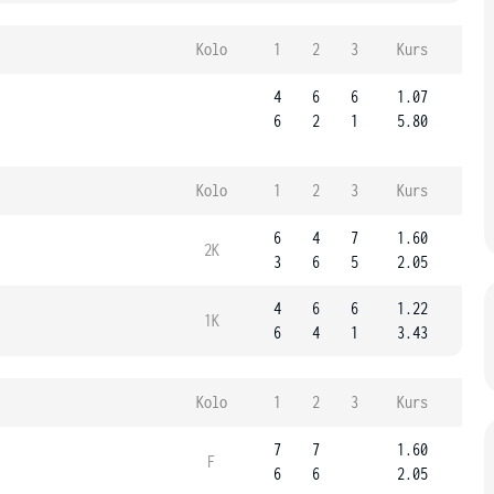
Kolo
1
2
3
Kurs
4
6
6
1.07
6
2
1
5.80
Kolo
1
2
3
Kurs
6
4
7
1.60
2K
3
6
5
2.05
4
6
6
1.22
1K
6
4
1
3.43
Kolo
1
2
3
Kurs
7
7
1.60
F
6
6
2.05