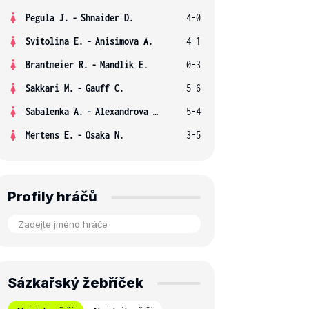
Pegula J.
-
Shnaider D.
4-0
Svitolina E.
-
Anisimova A.
4-1
Brantmeier R.
-
Mandlik E.
0-3
Sakkari M.
-
Gauff C.
5-6
Sabalenka A.
-
Alexandrova E.
5-4
Mertens E.
-
Osaka N.
3-5
Profily hráčů
Sázkařský žebříček