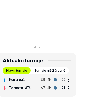
Aktuální turnaje
Hlavní turnaje
Turnaje nižší úrovně
Montreal
$9.4M
22
Toronto WTA
$7.4M
21