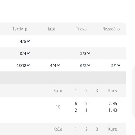
Tvrdý p.
Hala
Tráva
Nezadáno
-
-
-
4/5
-
-
0/4
2/3
13/12
4/4
6/2
2/1
Kolo
1
2
3
Kurs
6
2
2.45
1K
2
1
1.43
Kolo
1
2
3
Kurs