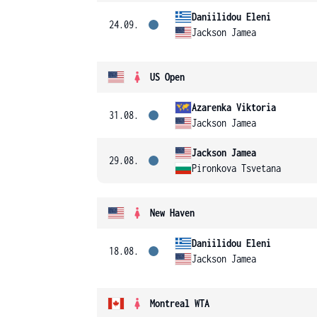
Daniilidou Eleni
24.09.
Jackson Jamea
US Open
Azarenka Viktoria
31.08.
Jackson Jamea
Jackson Jamea
29.08.
Pironkova Tsvetana
New Haven
Daniilidou Eleni
18.08.
Jackson Jamea
Montreal WTA