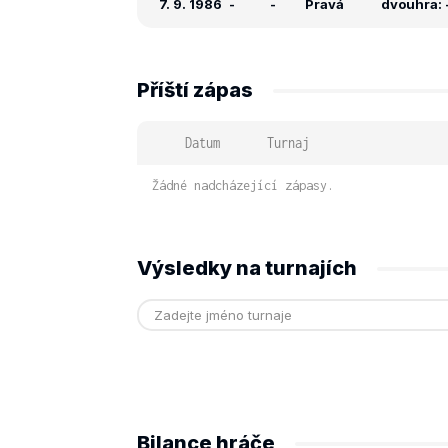
7. 9. 1986
-
-
Pravá
dvouhra: -
Příští zápas
Datum
Turnaj
Žádné nadcházející zápasy.
Výsledky na turnajích
Bilance hráče