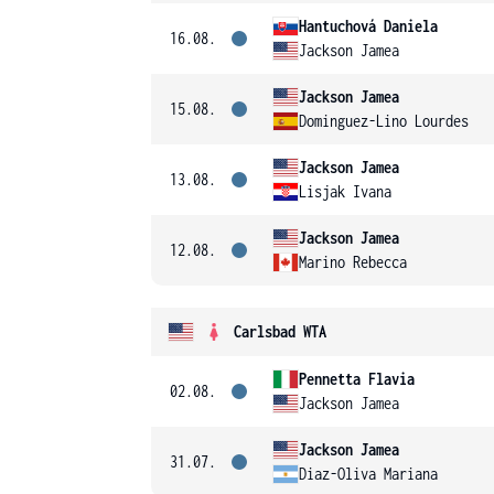
Hantuchová Daniela
16.08.
Jackson Jamea
Jackson Jamea
15.08.
Dominguez-Lino Lourdes
Jackson Jamea
13.08.
Lisjak Ivana
Jackson Jamea
12.08.
Marino Rebecca
Carlsbad WTA
Pennetta Flavia
02.08.
Jackson Jamea
Jackson Jamea
31.07.
Diaz-Oliva Mariana