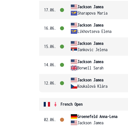
Jackson Jamea
17.06.
Sharapova Maria
Jackson Jamea
16.06.
Likhovtseva Elena
Jackson Jamea
15.06.
Jankovic Jelena
Jackson Jamea
14.06.
Borwell Sarah
Jackson Jamea
12.06.
Koukalová Klára
French Open
Groenefeld Anna-Lena
02.06.
Jackson Jamea