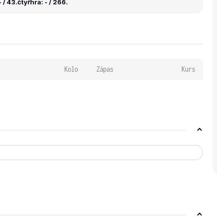
 / 43.
čtyřhra: - / 266.
Kolo
Zápas
Kurs