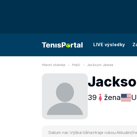
LIVE výsledky
Z
Hlavní stránka
Hráči
Jackson Jamea
Jackso
39
žena
U
Datum nar.:
Výška:
Váha:
Hraje rukou:
Aktuální/ne