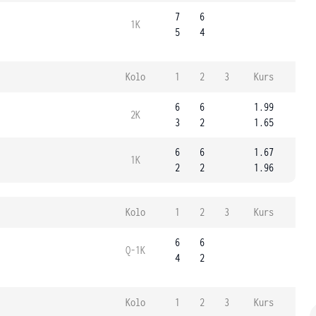
7
6
1K
5
4
Kolo
1
2
3
Kurs
6
6
1.99
2K
3
2
1.65
6
6
1.67
1K
2
2
1.96
Kolo
1
2
3
Kurs
6
6
Q-1K
4
2
Kolo
1
2
3
Kurs