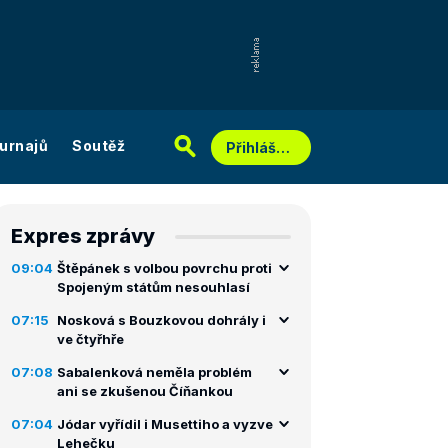
urnajů
Soutěž
Přihlášení
Expres zprávy
09:04
Štěpánek s volbou povrchu proti
Spojeným státům nesouhlasí
07:15
Nosková s Bouzkovou dohrály i
ve čtyřhře
07:08
Sabalenková neměla problém
ani se zkušenou Číňankou
07:04
Jódar vyřídil i Musettiho a vyzve
Lehečku