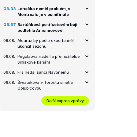
06:33
Lehečka neměl problém, v
Montrealu je v osmifinále
05:57
Bartůňková po třísetovém boji
podlehla Anisimovové
06.08.
Alcaraz by podle experta měl
ukončit sezonu
06.08.
Pegulaová nadělila přemožitelce
Siniakové kanára
06.08.
Fils nedal šanci Navonemu
06.08.
Šwiateková v Torontu smetla
Golubicovou
Další expres zprávy