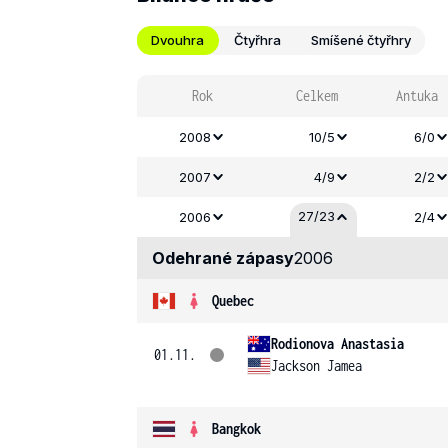
Dvouhra
Čtyřhra
Smíšené čtyřhry
Rok
Celkem
Antuka
2008
10/5
6/0
2007
4/9
2/2
27/23
2006
2/4
Odehrané zápasy
2006
Quebec
Rodionova Anastasia
01.11.
Jackson Jamea
Bangkok