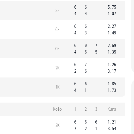
6
6
5.75
SF
4
4
1.07
6
6
2.27
ČF
4
3
1.49
6
0
7
2.69
OF
4
6
5
1.35
6
7
1.26
2K
2
6
3.17
6
6
1.85
1K
4
1
1.73
Kolo
1
2
3
Kurs
6
6
6
1.21
2K
7
2
1
3.54