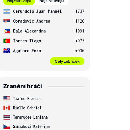
Nejziskovější
Nejztrátovější
Cerundolo Juan Manuel
+1737
Obradovic Andrea
+1126
Eala Alexandra
+1091
Torres Tiago
+975
Aguiard Enzo
+936
Celý žebříček
Zranění hráči
Tiafoe Frances
Diallo Gabriel
Tararudee Lanlana
Siniaková Kateřina