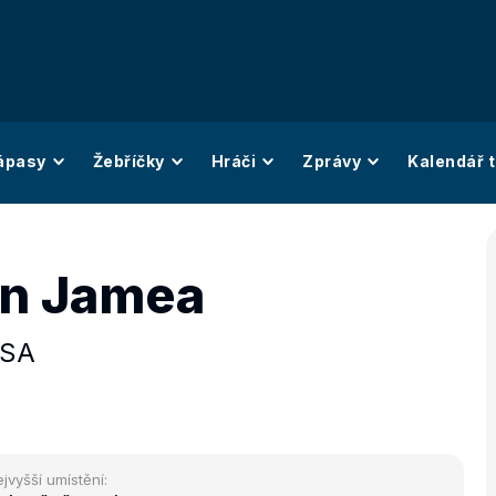
ápasy
Žebříčky
Hráči
Zprávy
Kalendář t
n Jamea
SA
jvyšší umístění: