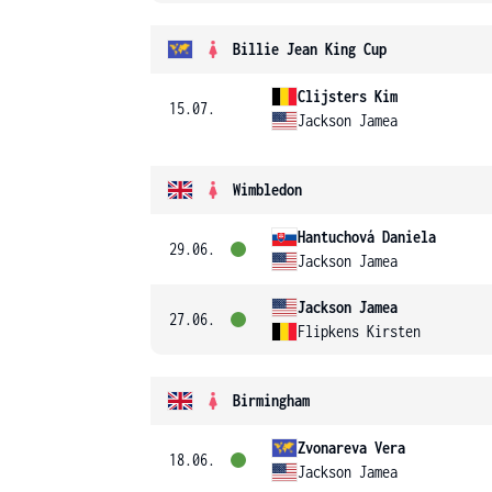
Billie Jean King Cup
Clijsters Kim
15.07.
Jackson Jamea
Wimbledon
Hantuchová Daniela
29.06.
Jackson Jamea
Jackson Jamea
27.06.
Flipkens Kirsten
Birmingham
Zvonareva Vera
18.06.
Jackson Jamea