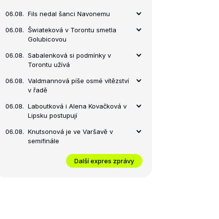
06.08.
Fils nedal šanci Navonemu
06.08.
Šwiateková v Torontu smetla
Golubicovou
06.08.
Sabalenková si podmínky v
Torontu užívá
06.08.
Valdmannová píše osmé vítězství
v řadě
06.08.
Laboutková i Alena Kovačková v
Lipsku postupují
06.08.
Knutsonová je ve Varšavě v
semifinále
Další expres zprávy