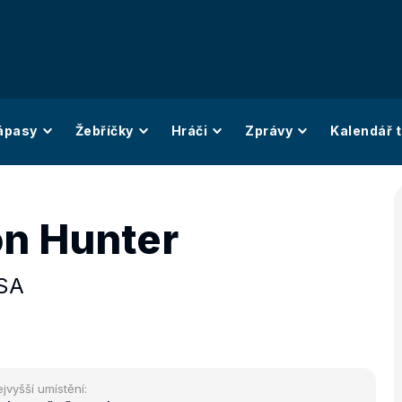
ápasy
Žebříčky
Hráči
Zprávy
Kalendář t
n Hunter
SA
jvyšší umístění: