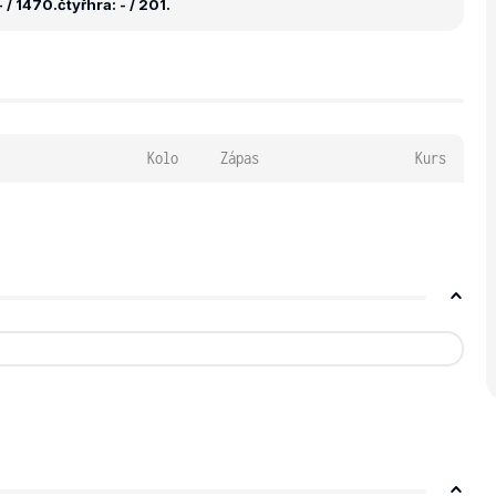
 / 1470.
čtyřhra: - / 201.
Kolo
Zápas
Kurs