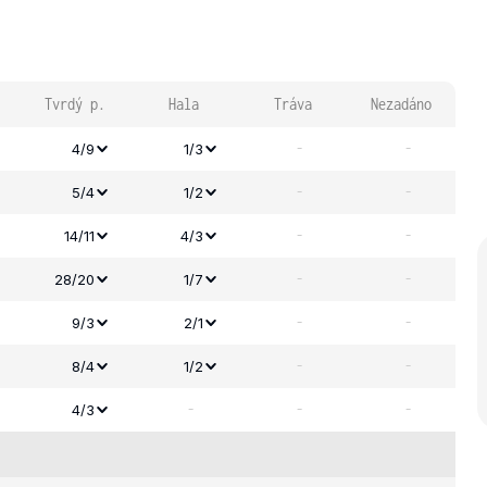
Tvrdý p.
Hala
Tráva
Nezadáno
-
-
4/9
1/3
-
-
5/4
1/2
-
-
14/11
4/3
-
-
28/20
1/7
-
-
9/3
2/1
-
-
8/4
1/2
-
-
-
4/3