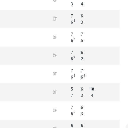
SF
3
4
7
6
ČF
5
6
3
7
7
OF
2
6
5
7
6
ČF
9
6
2
7
7
OF
5
4
6
6
5
6
10
OF
7
3
4
7
6
ČF
5
6
3
6
6