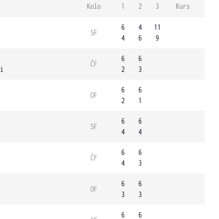
Kolo
1
2
3
Kurs
6
4
11
SF
4
6
9
6
6
ČF
i
2
3
6
6
OF
2
1
6
6
SF
4
4
6
6
ČF
4
3
6
6
OF
3
3
6
6