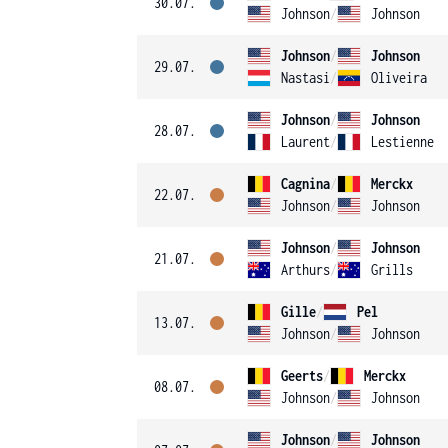
30.07.
Johnson
/
Johnson
Johnson
/
Johnson
29.07.
Nastasi
/
Oliveira
Johnson
/
Johnson
28.07.
Laurent
/
Lestienne
Cagnina
/
Merckx
22.07.
Johnson
/
Johnson
Johnson
/
Johnson
21.07.
Arthurs
/
Grills
Gille
/
Pel
13.07.
Johnson
/
Johnson
Geerts
/
Merckx
08.07.
Johnson
/
Johnson
Johnson
/
Johnson