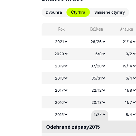
Dvouhra
Čtyřhra
Smíšené čtyřhry
Rok
Celkem
Antuka
2021
26/26
21/14
2020
6/8
0/2
2019
37/28
19/14
2018
35/31
6/4
2017
22/12
11/8
2016
20/13
11/7
12/7
2015
8/4
Odehrané zápasy
2015