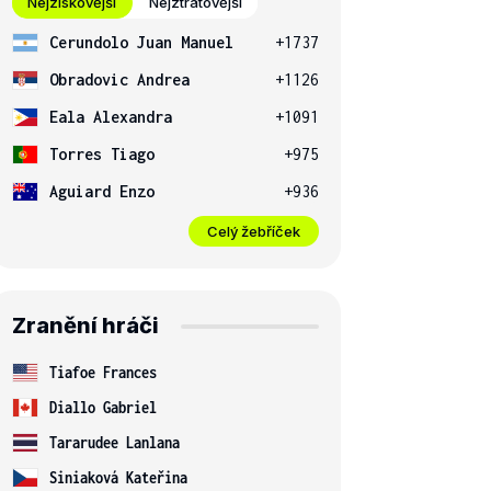
Nejziskovější
Nejztrátovější
Cerundolo Juan Manuel
+1737
Obradovic Andrea
+1126
Eala Alexandra
+1091
Torres Tiago
+975
Aguiard Enzo
+936
Celý žebříček
Zranění hráči
Tiafoe Frances
Diallo Gabriel
Tararudee Lanlana
Siniaková Kateřina