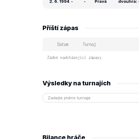
2. 6. 1994
-
-
Pravá
dvouhra: -
Příští zápas
Datum
Turnaj
Žádné nadcházející zápasy.
Výsledky na turnajích
Bilance hráče