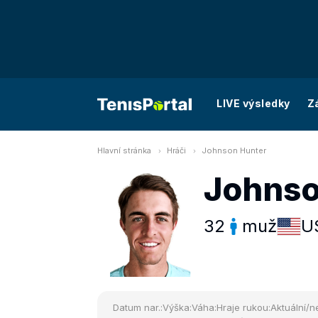
LIVE výsledky
Z
Hlavní stránka
Hráči
Johnson Hunter
Johnso
32
muž
U
Datum nar.:
Výška:
Váha:
Hraje rukou:
Aktuální/ne