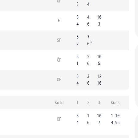
OF
3
4
6
4
10
F
4
6
3
6
7
SF
3
2
6
6
2
10
ČF
1
6
5
6
3
12
OF
4
6
10
Kolo
1
2
3
Kurs
6
1
10
1.10
OF
4
6
7
4.95