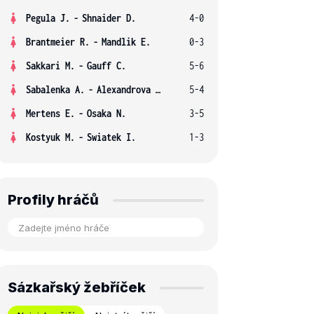
Pegula J.
-
Shnaider D.
4-0
Brantmeier R.
-
Mandlik E.
0-3
Sakkari M.
-
Gauff C.
5-6
Sabalenka A.
-
Alexandrova E.
5-4
Mertens E.
-
Osaka N.
3-5
Kostyuk M.
-
Swiatek I.
1-3
Profily hráčů
Sázkařský žebříček