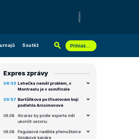
urnajů
Soutěž
Přihlášení
Expres zprávy
06:33
Lehečka neměl problém, v
Montrealu je v osmifinále
05:57
Bartůňková po třísetovém boji
podlehla Anisimovové
06.08.
Alcaraz by podle experta měl
ukončit sezonu
06.08.
Pegulaová nadělila přemožitelce
Siniakové kanára