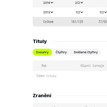
-
2014
2/2
2013
1/2
1/2
Celkem
161/129
77/55
Tituly
Dvouhry
Čtyřhry
Smíšené čtyřhry
Rok
Hlavní turnaje
Žádné tituly
Zranění