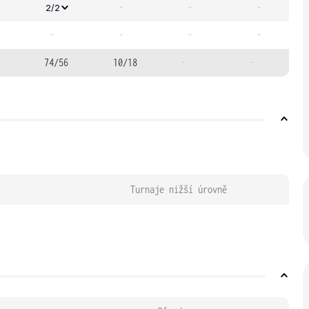
-
-
-
2/2
-
-
-
-
74/56
10/18
-
-
Turnaje nižší úrovně