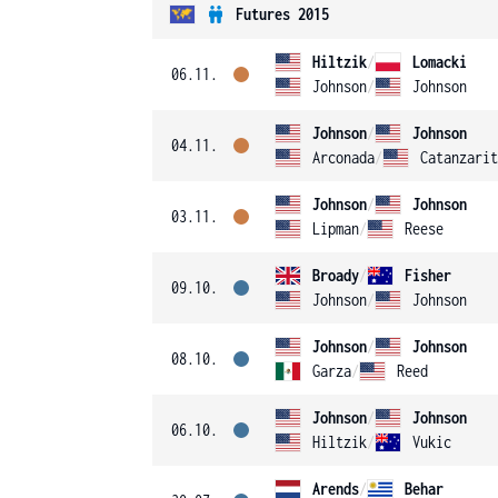
Futures 2015
Hiltzik
/
Lomacki
06.11.
Johnson
/
Johnson
Johnson
/
Johnson
04.11.
Arconada
/
Catanzarit
Johnson
/
Johnson
03.11.
Lipman
/
Reese
Broady
/
Fisher
09.10.
Johnson
/
Johnson
Johnson
/
Johnson
08.10.
Garza
/
Reed
Johnson
/
Johnson
06.10.
Hiltzik
/
Vukic
Arends
/
Behar