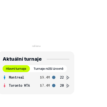
Aktuální turnaje
Hlavní turnaje
Turnaje nižší úrovně
Montreal
$9.4M
22
Toronto WTA
$7.4M
20