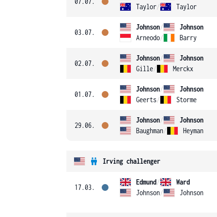
07.07.
Taylor
/
Taylor
Johnson
/
Johnson
03.07.
Arneodo
/
Barry
Johnson
/
Johnson
02.07.
Gille
/
Merckx
Johnson
/
Johnson
01.07.
Geerts
/
Storme
Johnson
/
Johnson
29.06.
Baughman
/
Heyman
Irving challenger
Edmund
/
Ward
17.03.
Johnson
/
Johnson