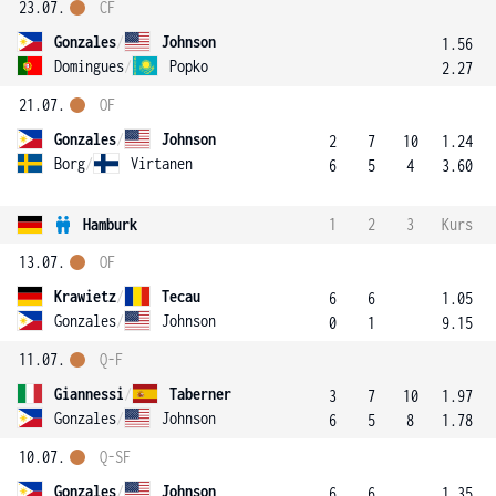
23.07.
ČF
Gonzales
/
Johnson
1.56
Domingues
/
Popko
2.27
21.07.
OF
Gonzales
/
Johnson
2
7
10
1.24
Borg
/
Virtanen
6
5
4
3.60
Hamburk
1
2
3
Kurs
13.07.
OF
Krawietz
/
Tecau
6
6
1.05
Gonzales
/
Johnson
0
1
9.15
11.07.
Q-F
Giannessi
/
Taberner
3
7
10
1.97
Gonzales
/
Johnson
6
5
8
1.78
10.07.
Q-SF
Gonzales
/
Johnson
6
6
1.35