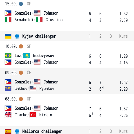
15.09.
OF
Gonzales
/
Johnson
6
6
1.52
Arnaboldi
/
Giustino
4
3
2.39
Kyjev challenger
1
2
3
Kurs
10.09.
SF
Luz
/
Nedovyesov
6
6
1.20
Gonzales
/
Johnson
4
4
4.15
09.09.
ČF
Gonzales
/
Johnson
6
7
1.57
4
Gakhov
/
Rybakov
2
6
2.29
08.09.
OF
Gonzales
/
Johnson
7
6
1.57
4
Clarke
/
Kirkin
6
4
2.26
Mallorca challenger
1
2
3
Kurs