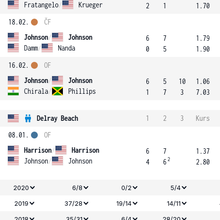
Fratangelo
/
Krueger
2
1
1.70
18.02.
ČF
Johnson
/
Johnson
6
7
1.79
Damm
/
Nanda
0
5
1.90
16.02.
OF
Johnson
/
Johnson
6
5
10
1.06
Chirala
/
Phillips
1
7
3
7.03
Delray Beach
1
2
3
Kurs
08.01.
OF
Harrison
/
Harrison
6
7
1.37
2
Johnson
/
Johnson
4
6
2.80
2020
6/8
0/2
5/4
2019
37/28
19/14
14/11
2018
35/31
6/4
28/20