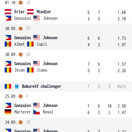
01.10.
SF
Erler
/
Miedler
6
7
1.68
Gonzales
/
Johnson
3
5
2.10
30.09.
ČF
Gonzales
/
Johnson
6
6
1.73
Albot
/
Copil
4
2
1.97
30.09.
OF
Gonzales
/
Johnson
7
6
1.57
Jecan
/
Jianu
5
2
2.26
Bukurešť challenger
1
2
3
Kurs
25.09.
F
Gonzales
/
Johnson
1
6
10
2.58
Marterer
/
Rosol
6
2
3
1.47
24.09.
SF
Gonzales
/
Johnson
6
7
1.32