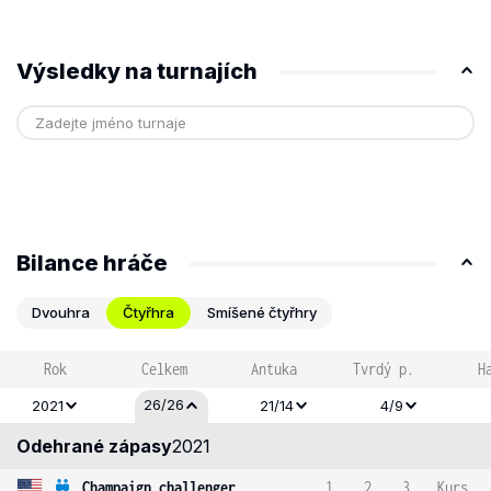
Výsledky na turnajích
Bilance hráče
Dvouhra
Čtyřhra
Smíšené čtyřhry
Rok
Celkem
Antuka
Tvrdý p.
H
26/26
2021
21/14
4/9
Odehrané zápasy
2021
Champaign challenger
1
2
3
Kurs