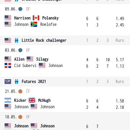
09.06.
OF
Harrison
/
Polansky
6
6
1.49
Johnson
/
Roelofse
1
3
2.45
Little Rock challenger
1
2
3
Kurs
03.06.
OF
Allen
/
Silagy
4
6
10
5.17
Cid Subervi
/
Johnson
6
2
7
1.13
Futures 2021
1
2
3
Kurs
21.05.
ČF
Kicker
/
McHugh
6
6
1.58
Johnson
/
Johnson
2
4
2.18
18.05.
OF
Johnson
/
Johnson
6
7