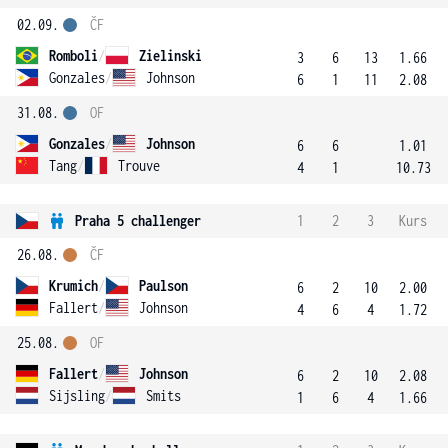
02.09.
ČF
Romboli
/
Zielinski
3
6
13
1.66
Gonzales
/
Johnson
6
1
11
2.08
31.08.
OF
Gonzales
/
Johnson
6
6
1.01
Tang
/
Trouve
4
1
10.73
Praha 5 challenger
1
2
3
Kurs
26.08.
ČF
Krumich
/
Paulson
6
2
10
2.00
Fallert
/
Johnson
4
6
4
1.72
25.08.
OF
Fallert
/
Johnson
6
2
10
2.08
Sijsling
/
Smits
1
6
4
1.66