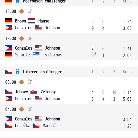
Meerbusch challenger
1
2
3
Kurs
12.08.
ČF
Brown
/
Haase
6
6
1.24
Gonzales
/
Johnson
0
4
3.63
10.08.
OF
Gonzales
/
Johnson
7
6
1.41
2
Schmitz
/
Tsitsipas
6
1
2.68
Liberec challenger
1
2
3
Kurs
05.08.
ČF
Jebavy
/
Zelenay
4
6
10
1.14
Gonzales
/
Johnson
6
4
3
5.05
04.08.
OF
Gonzales
/
Johnson
3.54
Lehečka
/
Macháč
1.26