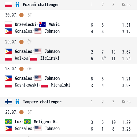
Poznaň challenger
1
2
3
Kurs
30.07.
SF
Drzewiecki
/
Vukic
6
6
1.31
Gonzales
/
Johnson
4
4
3.12
29.07.
ČF
Gonzales
/
Johnson
2
7
13
3.67
6
Walkow
/
Zielinski
6
6
11
1.24
28.07.
OF
Gonzales
/
Johnson
6
6
1.21
Kasnikowski
/
Michalski
3
4
3.93
Tampere challenger
1
2
3
Kurs
23.07.
SF
Luz
/
Meligeni Rodrigues Alves
3
6
10
1.29
Gonzales
/
Johnson
6
1
8
3.26