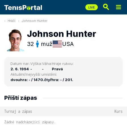
Hráči
Johnson Hunter
Johnson Hunter
32
muž
USA
Datum nar.:
Výška:
Váha:
Hraje rukou:
2. 6. 1994
-
-
Pravá
Aktuální/nejvyšší umístění:
dvouhra: - / 1470.
čtyřhra: - / 201.
Příští zápas
Turnaj a zápas
Kurs
Žádné nadcházející zápasy.