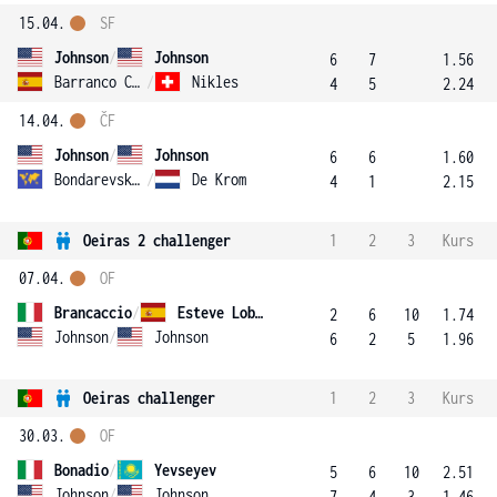
15.04.
SF
Johnson
/
Johnson
6
7
1.56
Barranco Cosano
/
Nikles
4
5
2.24
14.04.
ČF
Johnson
/
Johnson
6
6
1.60
Bondarevskiy
/
De Krom
4
1
2.15
Oeiras 2 challenger
1
2
3
Kurs
07.04.
OF
Brancaccio
/
Esteve Lobato
2
6
10
1.74
Johnson
/
Johnson
6
2
5
1.96
Oeiras challenger
1
2
3
Kurs
30.03.
OF
Bonadio
/
Yevseyev
5
6
10
2.51
Johnson
/
Johnson
7
4
3
1.46