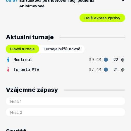
05:57
Bartůňková po třísetovém boji podlehla
Anisimovové
Další expres zprávy
Aktuální turnaje
Hlavní turnaje
Turnaje nižší úrovně
Montreal
$9.4M
22
Toronto WTA
$7.4M
21
Vzájemné zápasy