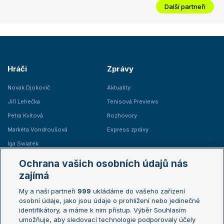
Další partneři
Hráči
Zprávy
Novak Djokovič
Aktuality
Jiří Lehečka
Tenisová Previews
Petra Kvitová
Rozhovory
Markéta Vondroušová
Express zprávy
Iga Swiatek
Marie Bouzková
Ochrana vašich osobních údajů nás
Žebříčky
Kalendář turnajů
zajímá
My a naši partneři
999
ukládáme do vašeho zařízení
Žebříček ATP (muži)
Australian Open
osobní údaje, jako jsou údaje o prohlížení nebo jedinečné
Žebříček WTA (ženy)
French Open
identifikátory, a máme k nim přístup. Výběr Souhlasím
umožňuje, aby sledovací technologie podporovaly účely
Sázkařský žebříček
Wimbledon