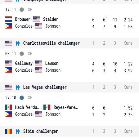
17.11.
OF
5
Brouwer
/
Stalder
6
6
11
2.24
Gonzales
/
Johnson
4
7
9
1.58
Charlottesville challenger
1
2
3
Kurs
03.11.
OF
Galloway
/
Lawson
4
6
10
1.22
Gonzales
/
Johnson
6
3
4
3.92
Las Vegas challenger
1
2
3
Kurs
27.10.
OF
Hach Verdugo
/
Reyes-Varela
6
6
1.52
Gonzales
/
Johnson
1
2
2.35
Sibiu challenger
1
2
3
Kurs