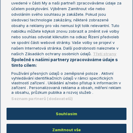
uvedené v části My a naši partneři zpracováváme údaje za
US Open
účelem poskytování. Výběrem Zamítnout vše nebo
odvoláním svého souhlasu je zakážete. Pokud jsou
Turnaj mistrů
sledovací technologie zakázány, některé zobrazené
Turnaj mistryň
obsahy a reklamy pro vás nemusí být tolik relevantní. Tuto
Aktualní trendy
nabídku můžete kdykoli znovu zobrazit a změnit své volby
nebo souhlas odvolat kliknutím na odkaz Řízení předvoleb
ve spodní části webové stránky. Vaše volby se projeví v
Fotbalové přestupy
našem Internetová stránka. Další podrobnosti naleznete v
Livesport Daily
našich Zásadách ochrany osobních údajů.
Třetí strany
Společně s našimi partnery zpracováváme údaje s
LS Prague Open
tímto cílem:
Používání přesných údajů o zeměpisné poloze . Aktivní
vyhledávání identifikačních údajů v rámci specifických
vlastností zařízení . Ukládání a/nebo přístup k informacím v
Podmínky užití
Nastavení soukromí
zařízení . Personalizovaná reklama a obsah, měření reklam
GDPR a žurnalistika
Reklama
a obsahu, průzkum publika a rozvoj služeb .
Informace o zpracování osobních
Kontakt
Seznam partnerů (dodavatelů)
údajů
Tiráž
Souhlasím
Copyright © 2008-2026 TenisPortal.cz. Využíváme zpravodajství ČTK.
Zamítnout vše