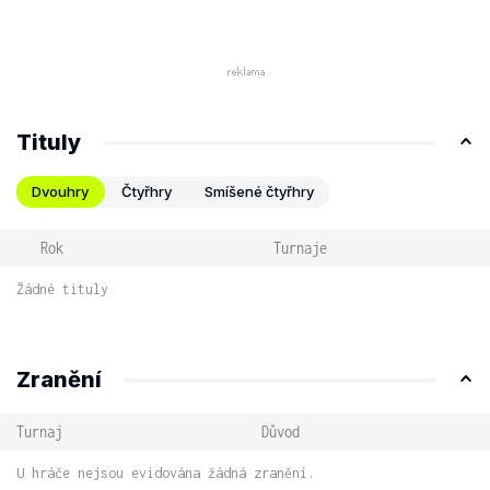
Tituly
Dvouhry
Čtyřhry
Smíšené čtyřhry
Rok
Turnaje
Žádné tituly
Zranění
Turnaj
Důvod
U hráče nejsou evidována žádná zranění.