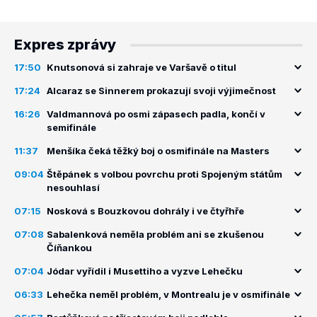
Expres zprávy
17:50
Knutsonová si zahraje ve Varšavě o titul
17:24
Alcaraz se Sinnerem prokazují svoji výjimečnost
16:26
Valdmannová po osmi zápasech padla, končí v
semifinále
11:37
Menšíka čeká těžký boj o osmifinále na Masters
09:04
Štěpánek s volbou povrchu proti Spojeným státům
nesouhlasí
07:15
Nosková s Bouzkovou dohrály i ve čtyřhře
07:08
Sabalenková neměla problém ani se zkušenou
Číňankou
07:04
Jódar vyřídil i Musettiho a vyzve Lehečku
06:33
Lehečka neměl problém, v Montrealu je v osmifinále