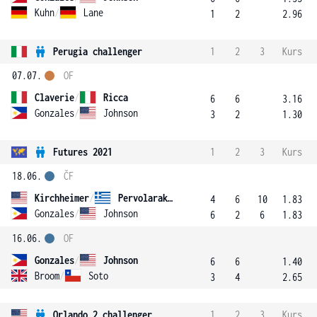
Kuhn
/
Lane
1
2
2.96
Perugia challenger
1
2
3
Kurs
07.07.
OF
Claverie
/
Ricca
6
6
3.16
Gonzales
/
Johnson
3
2
1.30
Futures 2021
1
2
3
Kurs
18.06.
ČF
Kirchheimer
/
Pervolarakis
4
6
10
1.83
Gonzales
/
Johnson
6
2
6
1.83
16.06.
OF
Gonzales
/
Johnson
6
6
1.40
Broom
/
Soto
3
4
2.65
Orlando 2 challenger
1
2
3
Kurs