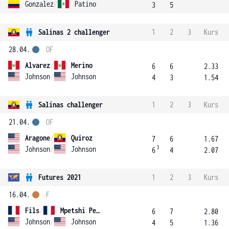
Gonzalez
/
Patino
3
5
Salinas 2 challenger
1
2
3
Kurs
28.04.
OF
Alvarez
/
Merino
6
6
2.33
Johnson
/
Johnson
4
3
1.54
Salinas challenger
1
2
3
Kurs
21.04.
OF
Aragone
/
Quiroz
7
6
1.67
3
Johnson
/
Johnson
6
4
2.07
Futures 2021
1
2
3
Kurs
16.04.
F
Fils
/
Mpetshi Perricard
6
7
2.80
Johnson
/
Johnson
4
5
1.36