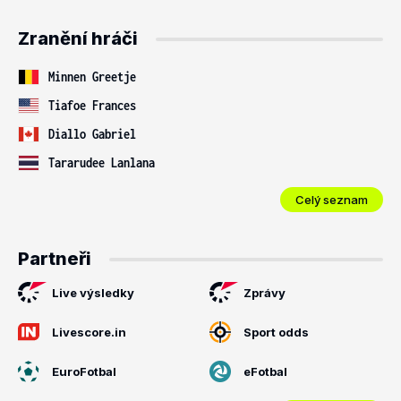
Zranění hráči
Minnen Greetje
Tiafoe Frances
Diallo Gabriel
Tararudee Lanlana
Celý seznam
Partneři
Live výsledky
Zprávy
Livescore.in
Sport odds
EuroFotbal
eFotbal