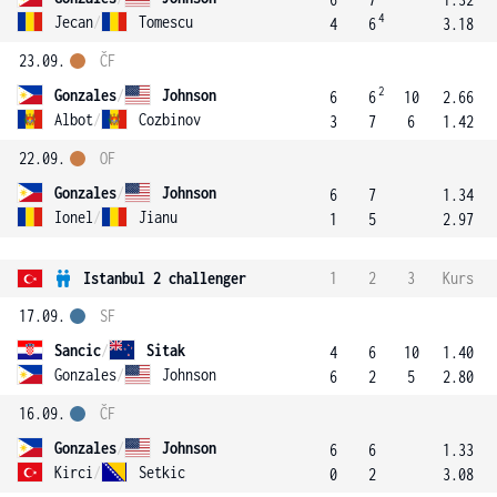
4
Jecan
/
Tomescu
4
6
3.18
23.09.
ČF
2
Gonzales
/
Johnson
6
6
10
2.66
Albot
/
Cozbinov
3
7
6
1.42
22.09.
OF
Gonzales
/
Johnson
6
7
1.34
Ionel
/
Jianu
1
5
2.97
Istanbul 2 challenger
1
2
3
Kurs
17.09.
SF
Sancic
/
Sitak
4
6
10
1.40
Gonzales
/
Johnson
6
2
5
2.80
16.09.
ČF
Gonzales
/
Johnson
6
6
1.33
Kirci
/
Setkic
0
2
3.08