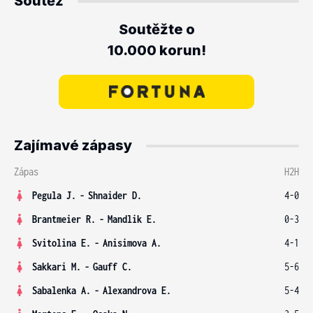
Soutěž
Soutěžte o
10.000 korun!
Zajímavé zápasy
Zápas
H2H
Pegula J.
-
Shnaider D.
4-0
Brantmeier R.
-
Mandlik E.
0-3
Svitolina E.
-
Anisimova A.
4-1
Sakkari M.
-
Gauff C.
5-6
Sabalenka A.
-
Alexandrova E.
5-4