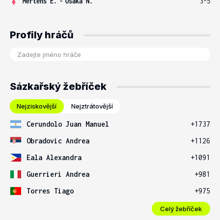
Mertens E.
-
Osaka N.
3-5
Profily hráčů
Sázkařský žebříček
Nejziskovější
Nejztrátovější
Cerundolo Juan Manuel
+1737
Obradovic Andrea
+1126
Eala Alexandra
+1091
Guerrieri Andrea
+981
Torres Tiago
+975
Celý žebříček