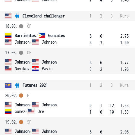
Cleveland challenger
1
2
3
Kurs
18.03.
ČF
Barrientos
/
Gonzales
6
6
2.75
Johnson
/
Johnson
4
3
1.40
17.03.
OF
Johnson
/
Johnson
6
6
1.77
Novikov
/
Pavic
3
2
1.96
Futures 2021
1
2
3
Kurs
20.02.
F
Johnson
/
Johnson
6
1
12
1.83
Gomez
/
Ore
1
6
10
1.83
19.02.
SF
Johnson
/
Johnson
6
6
2.08