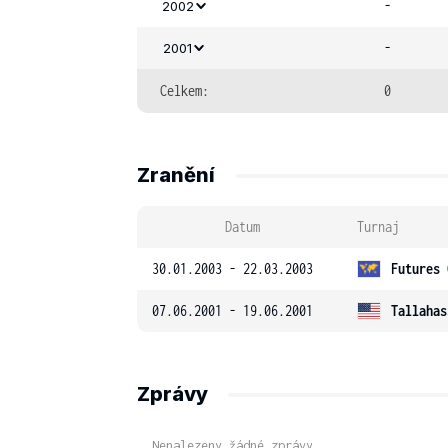
-
2002
-
2001
Celkem:
0
Zranění
Datum
Turnaj
30.01.2003 - 22.03.2003
Futures 
07.06.2001 - 19.06.2001
Tallahas
Zprávy
Nenalezeny žádné zprávy.