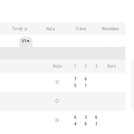
Tvrdý p.
Hala
Tráva
Nezadáno
-
-
-
1/1
Kolo
1
2
3
Kurs
7
6
SF
5
1
ČF
6
3
6
OF
4
6
3