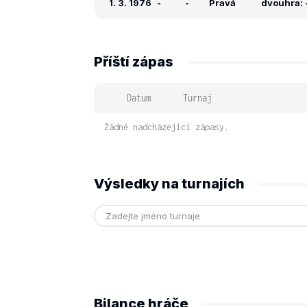
1. 3. 1976
-
-
Pravá
dvouhra: -
Příští zápas
Datum
Turnaj
Žádné nadcházející zápasy.
Výsledky na turnajích
Bilance hráče