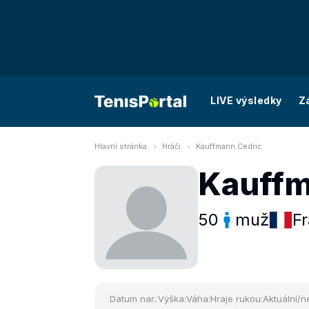
LIVE výsledky
Z
Hlavní stránka
Hráči
Kauffmann Cedric
Kauffm
50
muž
Fr
Datum nar.:
Výška:
Váha:
Hraje rukou:
Aktuální/ne