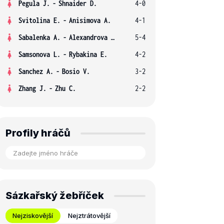
Pegula J.
-
Shnaider D.
4-0
Svitolina E.
-
Anisimova A.
4-1
Sabalenka A.
-
Alexandrova E.
5-4
Samsonova L.
-
Rybakina E.
4-2
Sanchez A.
-
Bosio V.
3-2
Zhang J.
-
Zhu C.
2-2
Profily hráčů
Sázkařský žebříček
Nejziskovější
Nejztrátovější