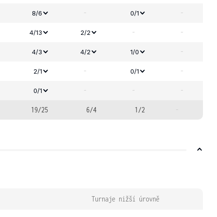
-
-
8/6
0/1
-
-
4/13
2/2
-
4/3
4/2
1/0
-
-
2/1
0/1
-
-
-
0/1
19/25
6/4
1/2
-
Turnaje nižší úrovně