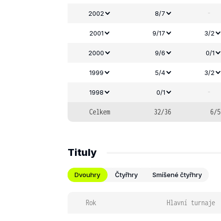
-
2002
8/7
2001
9/17
3/2
2000
9/6
0/1
1999
5/4
3/2
-
1998
0/1
Celkem
32/36
6/5
Tituly
Dvouhry
Čtyřhry
Smíšené čtyřhry
Rok
Hlavní turnaje