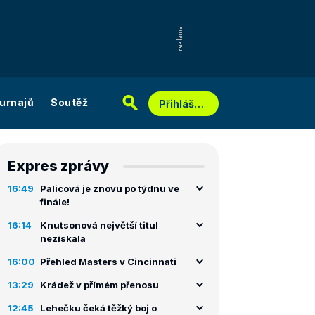
urnajů
Soutěž
Přihlášení
Expres zprávy
16:49
Palicová je znovu po týdnu ve
finále!
16:14
Knutsonová největší titul
nezískala
16:00
Přehled Masters v Cincinnati
13:29
Krádež v přímém přenosu
12:45
Lehečku čeká těžký boj o