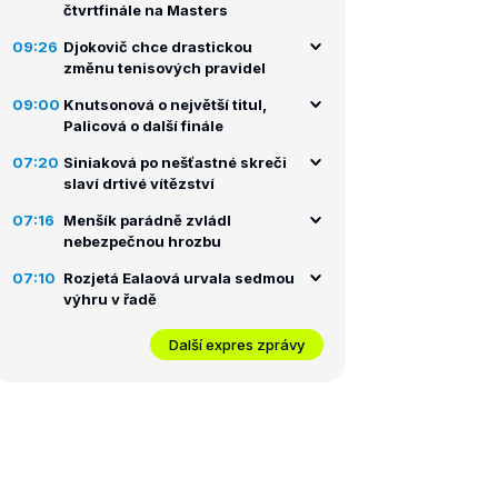
čtvrtfinále na Masters
09:26
Djokovič chce drastickou
změnu tenisových pravidel
09:00
Knutsonová o největší titul,
Palicová o další finále
07:20
Siniaková po nešťastné skreči
slaví drtivé vítězství
07:16
Menšík parádně zvládl
nebezpečnou hrozbu
07:10
Rozjetá Ealaová urvala sedmou
výhru v řadě
Další expres zprávy