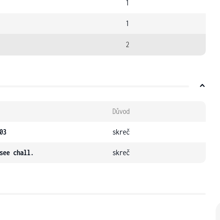
1
1
2
Důvod
03
skreč
see chall.
skreč