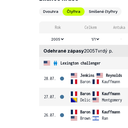
Dvouhra
Čtyřhra
Smíšené čtyřhry
Rok
Celkem
Antuka
-
2005
1/1
Odehrané zápasy
2005
Tvrdý p.
Lexington challenger
Jenkins
/
Reynolds
28.07.
Baron
/
Kauffmann
Baron
/
Kauffmann
27.07.
Delic
/
Montgomery
Baron
/
Kauffmann
26.07.
Brown
/
Ran