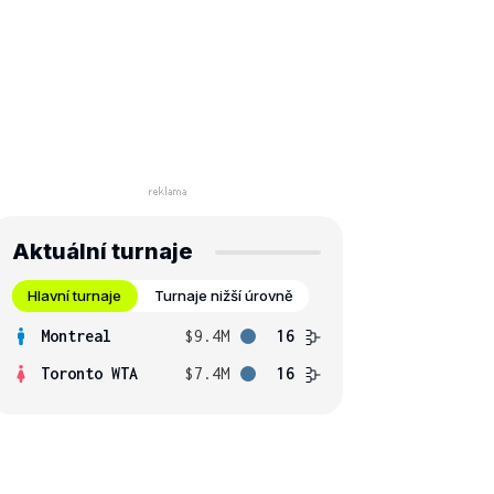
Aktuální turnaje
Hlavní turnaje
Turnaje nižší úrovně
Montreal
$9.4M
16
Toronto WTA
$7.4M
16