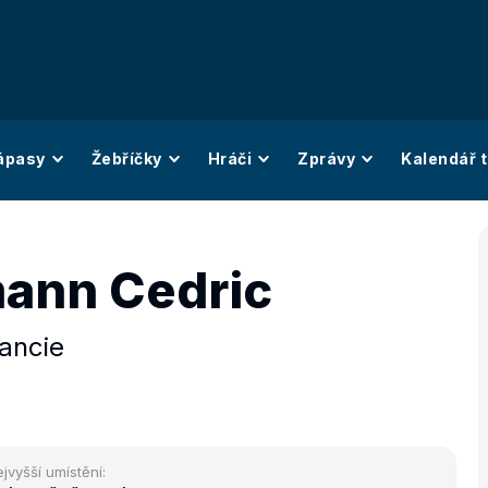
ápasy
Žebříčky
Hráči
Zprávy
Kalendář t
ann Cedric
ancie
jvyšší umístění: