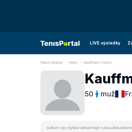
LIVE výsledky
Z
Hlavní stránka
Hráči
Kauffmann Cedric
Kauffm
50
muž
Fr
Datum nar.:
Výška:
Váha:
Hraje rukou:
Aktuální/ne