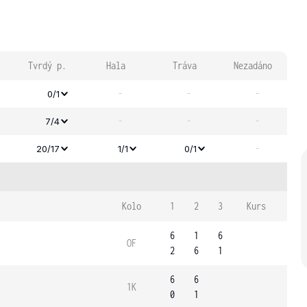
Tvrdý p.
Hala
Tráva
Nezadáno
-
-
-
0/1
-
-
-
7/4
-
20/17
1/1
0/1
Kolo
1
2
3
Kurs
6
1
6
OF
2
6
1
6
6
1K
0
1