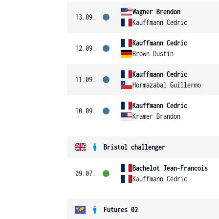
Wagner Brendon
13.09.
Kauffmann Cedric
Kauffmann Cedric
12.09.
Brown Dustin
Kauffmann Cedric
11.09.
Hormazabal Guillermo
Kauffmann Cedric
10.09.
Kramer Brandon
Bristol challenger
Bachelot Jean-Francois
09.07.
Kauffmann Cedric
Futures 02