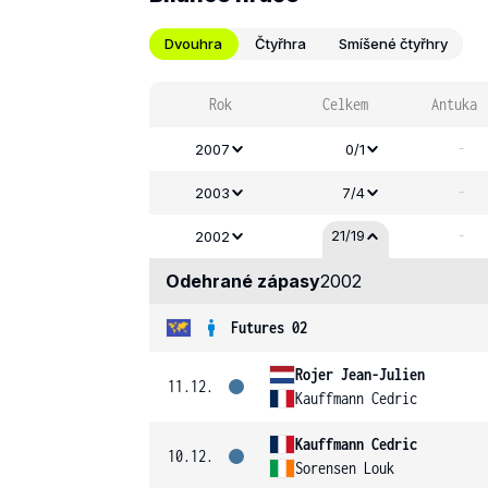
Dvouhra
Čtyřhra
Smíšené čtyřhry
Rok
Celkem
Antuka
-
2007
0/1
-
2003
7/4
-
21/19
2002
Odehrané zápasy
2002
Futures 02
Rojer Jean-Julien
11.12.
Kauffmann Cedric
Kauffmann Cedric
10.12.
Sorensen Louk