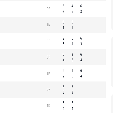
6
4
6
OF
0
6
3
6
6
1K
1
1
2
6
6
ČF
6
4
3
6
3
6
OF
4
6
4
6
1
6
1K
2
6
4
6
6
OF
3
3
6
6
1K
4
4