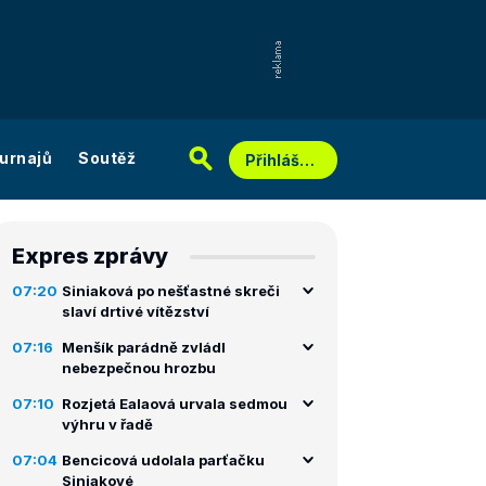
urnajů
Soutěž
Přihlášení
Expres zprávy
07:20
Siniaková po nešťastné skreči
slaví drtivé vítězství
07:16
Menšík parádně zvládl
nebezpečnou hrozbu
07:10
Rozjetá Ealaová urvala sedmou
výhru v řadě
07:04
Bencicová udolala parťačku
Siniakové