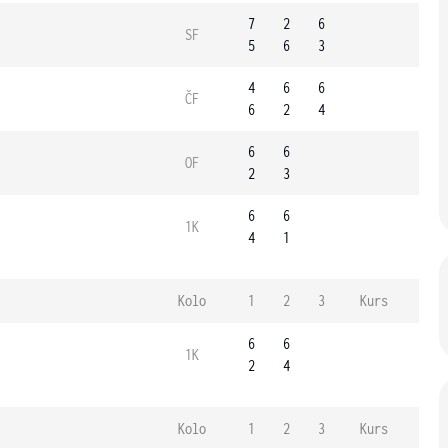
7
2
6
SF
5
6
3
4
6
6
ČF
6
2
4
6
6
OF
2
3
6
6
1K
4
1
Kolo
1
2
3
Kurs
6
6
1K
2
4
Kolo
1
2
3
Kurs