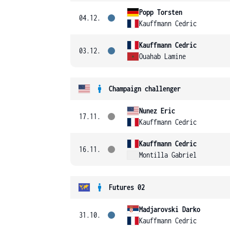
Popp Torsten
04.12.
Kauffmann Cedric
Kauffmann Cedric
03.12.
Ouahab Lamine
Champaign challenger
Nunez Eric
17.11.
Kauffmann Cedric
Kauffmann Cedric
16.11.
Montilla Gabriel
Futures 02
Madjarovski Darko
31.10.
Kauffmann Cedric