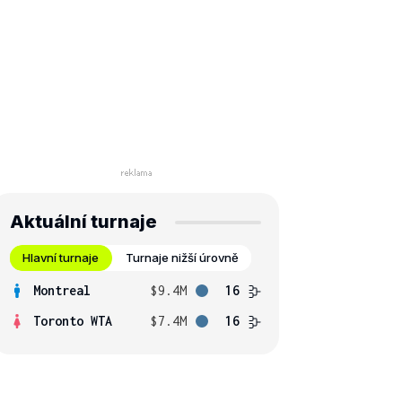
Aktuální turnaje
Hlavní turnaje
Turnaje nižší úrovně
Montreal
$9.4M
16
Toronto WTA
$7.4M
16