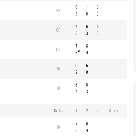
6
1
6
SF
3
6
3
4
6
6
ČF
6
3
3
7
6
OF
0
6
4
6
6
1K
2
0
6
6
1K
4
3
Kolo
1
2
3
Kurs
7
6
1K
5
4