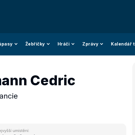
ápasy
Žebříčky
Hráči
Zprávy
Kalendář t
ann Cedric
ancie
jvyšší umístění: