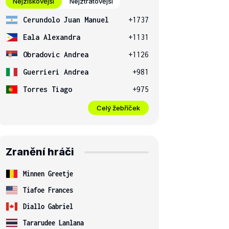
Nejziskovější
Nejztrátovější
Cerundolo Juan Manuel
+1737
Eala Alexandra
+1131
Obradovic Andrea
+1126
Guerrieri Andrea
+981
Torres Tiago
+975
Celý žebříček
Zranění hráči
Minnen Greetje
Tiafoe Frances
Diallo Gabriel
Tararudee Lanlana