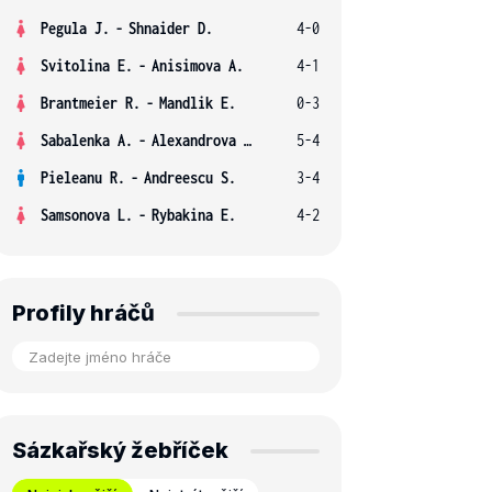
Pegula J.
-
Shnaider D.
4-0
Svitolina E.
-
Anisimova A.
4-1
Brantmeier R.
-
Mandlik E.
0-3
Sabalenka A.
-
Alexandrova E.
5-4
Pieleanu R.
-
Andreescu S.
3-4
Samsonova L.
-
Rybakina E.
4-2
Profily hráčů
Sázkařský žebříček