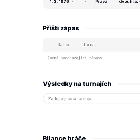
1. 3. 1976
-
-
Pravá
dvouhra: -
Příští zápas
Datum
Turnaj
Žádné nadcházející zápasy.
Výsledky na turnajích
Bilance hráče