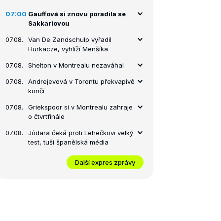
07:00
Gauffová si znovu poradila se
Sakkariovou
07.08.
Van De Zandschulp vyřadil
Hurkacze, vyhlíží Menšíka
07.08.
Shelton v Montrealu nezaváhal
07.08.
Andrejevová v Torontu překvapivě
končí
07.08.
Griekspoor si v Montrealu zahraje
o čtvrtfinále
07.08.
Jódara čeká proti Lehečkovi velký
test, tuší španělská média
Další expres zprávy