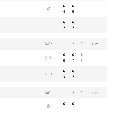
6
6
OF
4
0
6
6
1K
2
2
Kolo
1
2
3
Kurs
3
6
6
6
Q-OF
0
7
3
6
6
Q-1K
3
2
Kolo
1
2
3
Kurs
6
6
ČF
1
1