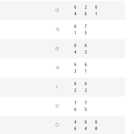
6
2
6
OF
4
6
1
6
7
1K
1
5
6
6
OF
4
2
6
6
1K
3
1
6
6
F
2
2
7
7
SF
6
5
4
6
6
ČF
6
4
0