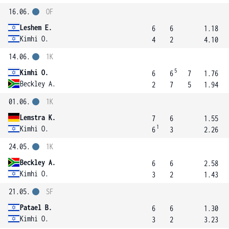
16.06.
OF
Leshem E.
6
6
1.18
Kimhi O.
4
2
4.10
14.06.
1K
5
Kimhi O.
6
6
7
1.76
Beckley A.
2
7
5
1.94
01.06.
1K
Lemstra K.
7
6
1.55
1
Kimhi O.
6
3
2.26
24.05.
1K
Beckley A.
6
6
2.58
Kimhi O.
3
2
1.43
21.05.
SF
Patael B.
6
6
1.30
Kimhi O.
3
2
3.23