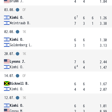
Brumm J.
4
4
1.84
03.08.
OF
7
Kimhi O.
6
6
6
1.26
Weintraub B.
7
3
1
3.38
02.08.
1K
Kimhi O.
6
6
1.30
Goldenberg L.
3
1
3.13
20.07.
1K
Lyeons J.
7
6
2.44
4
Kimhi O.
6
4
1.47
14.07.
OF
Bicknell B.
6
6
1.67
Kimhi O.
4
4
2.07
12.07.
1K
Kimhi O.
6
6
1.01
Cossu M.
2
3
8.99