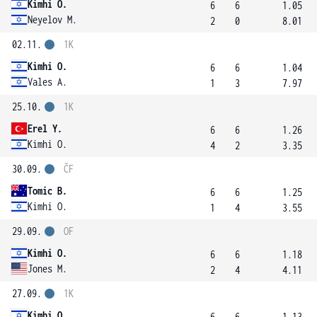
Kimhi O.
6
6
1.05
Neyelov M.
2
0
8.01
02.11.
1K
Kimhi O.
6
6
1.04
Vales A.
1
3
7.97
25.10.
1K
Erel Y.
6
6
1.26
Kimhi O.
4
2
3.35
30.09.
ČF
Tomic B.
6
6
1.25
Kimhi O.
1
4
3.55
29.09.
OF
Kimhi O.
6
6
1.18
Jones M.
2
4
4.11
27.09.
1K
Kimhi O.
6
6
1.13