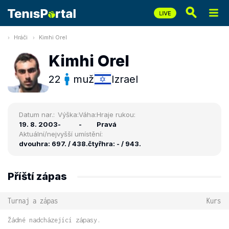
Hráči
Kimhi Orel
Kimhi Orel
22
muž
Izrael
Datum nar.:
Výška:
Váha:
Hraje rukou:
19. 8. 2003
-
-
Pravá
Aktuální/nejvyšší umístění:
dvouhra: 697. / 438.
čtyřhra: - / 943.
Příští zápas
Turnaj a zápas
Kurs
Žádné nadcházející zápasy.