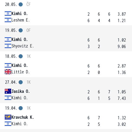
20.05.
ČF
Kimhi O.
2
6
6
3.87
Leshem E.
6
4
4
1.21
19.05.
OF
Kimhi O.
6
6
1.02
Shyovitz E.
3
2
9.06
18.05.
1K
Kimhi O.
6
6
2.87
Little D.
2
0
1.36
27.04.
1K
Jasika O.
2
6
7
1.05
Kimhi O.
6
1
5
7.43
19.04.
1K
Kravchuk K.
6
7
1.32
Kimhi O.
2
5
3.02