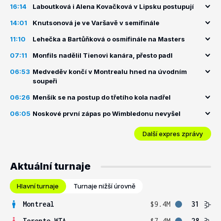
16:14
Laboutková i Alena Kovačková v Lipsku postupují
14:01
Knutsonová je ve Varšavě v semifinále
11:10
Lehečka a Bartůňková o osmifinále na Masters
07:11
Monfils nadělil Tienovi kanára, přesto padl
06:53
Medveděv končí v Montrealu hned na úvodním
soupeři
06:26
Menšík se na postup do třetího kola nadřel
06:05
Noskové první zápas po Wimbledonu nevyšel
Další expres zprávy
Aktuální turnaje
Hlavní turnaje
Turnaje nižší úrovně
Montreal
$9.4M
31
Toronto WTA
$7.4M
28