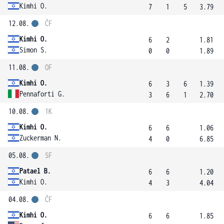
Kimhi O.
7
1
5
3.79
12.08.
ČF
Kimhi O.
6
2
1.81
Simon S.
0
0
1.89
11.08.
OF
Kimhi O.
6
3
6
1.39
Pennaforti G.
3
6
1
2.70
10.08.
1K
Kimhi O.
6
6
1.06
Zuckerman N.
4
0
6.85
05.08.
SF
Patael B.
6
6
1.20
Kimhi O.
4
3
4.04
04.08.
ČF
Kimhi O.
6
6
1.85