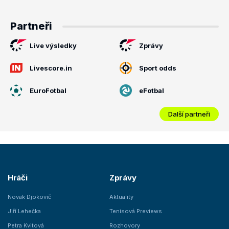
Partneři
Live výsledky
Zprávy
Livescore.in
Sport odds
EuroFotbal
eFotbal
Další partneři
Hráči
Zprávy
Novak Djokovič
Aktuality
Jiří Lehečka
Tenisová Previews
Petra Kvitová
Rozhovory