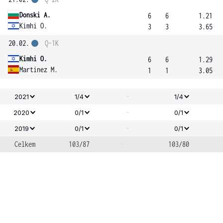
Donski A.
6
6
1.21
Kimhi O.
3
3
3.65
20.02.
Q-1K
Kimhi O.
6
6
1.29
Martinez M.
1
1
3.05
-
2021
1/4
1/4
-
2020
0/1
0/1
-
2019
0/1
0/1
Celkem
103/87
-
103/80