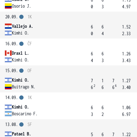
Osorio J.
0
3
4.97
20.09.
1K
Vallejo A.
6
6
1.52
Kimhi O.
0
4
2.33
16.09.
ČF
Draxl L.
6
6
1.26
Kimhi O.
4
3
3.43
15.09.
OF
Kimhi O.
7
1
7
1.27
2
6
Buitrago N.
6
6
6
3.40
14.09.
1K
Kimhi O.
6
6
1.06
Boscarino F.
3
2
6.97
13.08.
SF
Patael B.
5
6
7
1.22