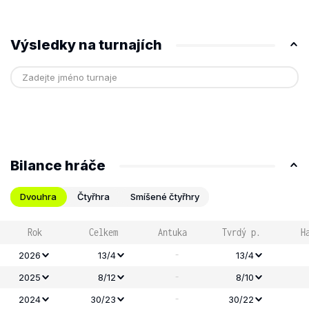
Výsledky na turnajích
Bilance hráče
Dvouhra
Čtyřhra
Smíšené čtyřhry
Rok
Celkem
Antuka
Tvrdý p.
H
-
2026
13/4
13/4
-
2025
8/12
8/10
-
2024
30/23
30/22