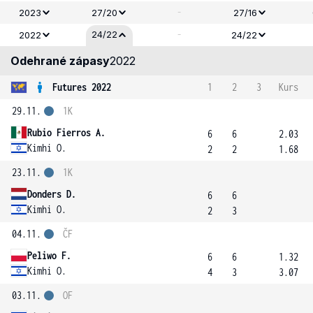
-
2023
27/20
27/16
-
24/22
2022
24/22
Odehrané zápasy
2022
Futures 2022
1
2
3
Kurs
29.11.
1K
Rubio Fierros A.
6
6
2.03
Kimhi O.
2
2
1.68
23.11.
1K
Donders D.
6
6
Kimhi O.
2
3
04.11.
ČF
Peliwo F.
6
6
1.32
Kimhi O.
4
3
3.07
03.11.
OF