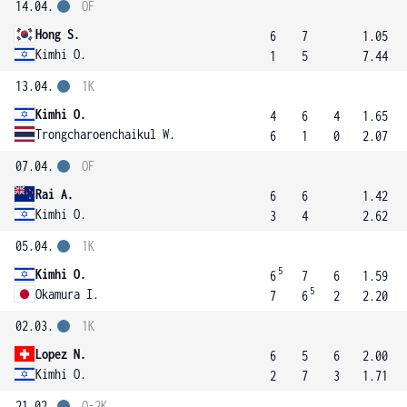
14.04.
OF
Hong S.
6
7
1.05
Kimhi O.
1
5
7.44
13.04.
1K
Kimhi O.
4
6
4
1.65
Trongcharoenchaikul W.
6
1
0
2.07
07.04.
OF
Rai A.
6
6
1.42
Kimhi O.
3
4
2.62
05.04.
1K
5
Kimhi O.
6
7
6
1.59
5
Okamura I.
7
6
2
2.20
02.03.
1K
Lopez N.
6
5
6
2.00
Kimhi O.
2
7
3
1.71
21.02.
Q-2K