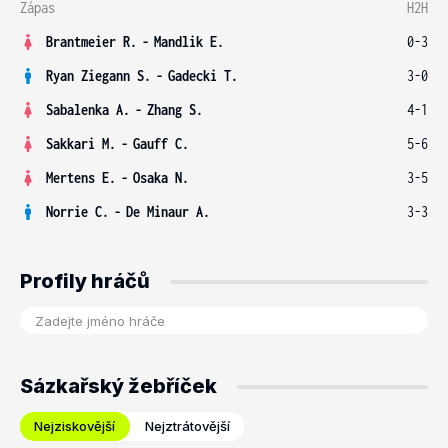
Zápas
H2H
Brantmeier R.
-
Mandlik E.
0-3
Ryan Ziegann S.
-
Gadecki T.
3-0
Sabalenka A.
-
Zhang S.
4-1
Sakkari M.
-
Gauff C.
5-6
Mertens E.
-
Osaka N.
3-5
Norrie C.
-
De Minaur A.
3-3
Profily hráčů
Sázkařský žebříček
Nejziskovější
Nejztrátovější