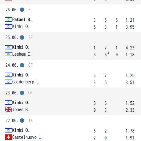
26.06.
F
Patael B.
3
6
6
1.21
Kimhi O.
6
3
1
3.95
25.06.
SF
Kimhi O.
1
7
1
4.23
4
Leshem E.
6
6
0
1.18
24.06.
ČF
Kimhi O.
6
7
1.25
Goldenberg L.
3
5
3.51
23.06.
OF
Kimhi O.
6
6
1.52
Jones B.
0
3
2.33
22.06.
1K
Kimhi O.
6
2
1.78
Castelnuovo L.
2
0
1.91