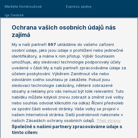
Markéta Vondroušová
Express zprávy
Iga Swiatek
Marie Bouzková
Ochrana vašich osobních údajů nás
Žebříčky
Kalendář turnajů
zajímá
My a naši partneři
997
ukládáme do vašeho zařízení
Žebříček ATP (muži)
Australian Open
osobní údaje, jako jsou údaje o prohlížení nebo jedinečné
Žebříček WTA (ženy)
French Open
identifikátory, a máme k nim přístup. Výběr Souhlasím
umožňuje, aby sledovací technologie podporovaly účely
Sázkařský žebříček
Wimbledon
uvedené v části My a naši partneři zpracováváme údaje za
US Open
účelem poskytování. Výběrem Zamítnout vše nebo
odvoláním svého souhlasu je zakážete. Pokud jsou
Turnaj mistrů
sledovací technologie zakázány, některé zobrazené
Turnaj mistryň
obsahy a reklamy pro vás nemusí být tolik relevantní. Tuto
Aktualní trendy
nabídku můžete kdykoli znovu zobrazit a změnit své volby
nebo souhlas odvolat kliknutím na odkaz Řízení předvoleb
ve spodní části webové stránky. Vaše volby se projeví v
Fotbalové přestupy
našem Internetová stránka. Další podrobnosti naleznete v
Livesport Daily
našich Zásadách ochrany osobních údajů.
Třetí strany
Společně s našimi partnery zpracováváme údaje s
LS Prague Open
tímto cílem: