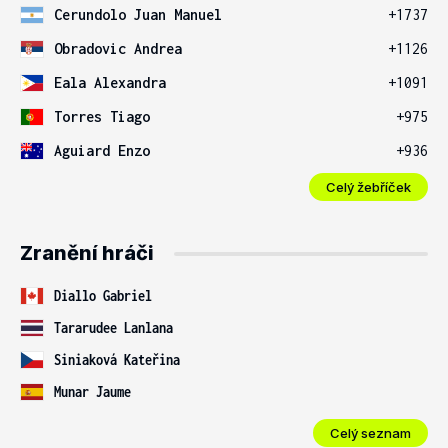
Cerundolo Juan Manuel
+1737
Obradovic Andrea
+1126
Eala Alexandra
+1091
Torres Tiago
+975
Aguiard Enzo
+936
Celý žebříček
Zranění hráči
Diallo Gabriel
Tararudee Lanlana
Siniaková Kateřina
Munar Jaume
Celý seznam